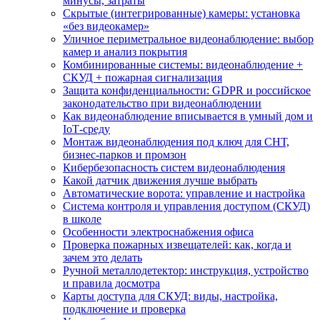
минусы, затраты
Скрытые (интегрированные) камеры: установка
«без видеокамер»
Уличное периметральное видеонаблюдение: выбор
камер и анализ покрытия
Комбинированные системы: видеонаблюдение +
СКУД + пожарная сигнализация
Защита конфиденциальности: GDPR и российское
законодательство при видеонаблюдении
Как видеонаблюдение вписывается в умный дом и
IoT‑среду
Монтаж видеонаблюдения под ключ для СНТ,
бизнес‑парков и промзон
Кибербезопасность систем видеонаблюдения
Какой датчик движения лучше выбрать
Автоматические ворота: управление и настройка
Система контроля и управления доступом (СКУД)
в школе
Особенности электроснабжения офиса
Проверка пожарных извещателей: как, когда и
зачем это делать
Ручной металлодетектор: инструкция, устройство
и правила досмотра
Карты доступа для СКУД: виды, настройка,
подключение и проверка