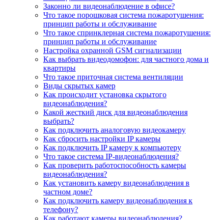
Законно ли видеонаблюдение в офисе?
Что такое порошковая система пожаротушения:
принцип работы и обслуживание
Что такое спринклерная система пожаротушения:
принцип работы и обслуживание
Настройка охранной GSM сигнализации
Как выбрать видеодомофон: для частного дома и
квартиры
Что такое приточная система вентиляции
Виды скрытых камер
Как происходит установка скрытого
видеонаблюдения?
Какой жесткий диск для видеонаблюдения
выбрать?
Как подключить аналоговую видеокамеру
Как сбросить настройки IP камеры
Как подключить IP камеру к компьютеру
Что такое система IP-видеонаблюдения?
Как проверить работоспособность камеры
видеонаблюдения?
Как установить камеру видеонаблюдения в
частном доме?
Как подключить камеру видеонаблюдения к
телефону?
Как работают камеры видеонаблюдения?