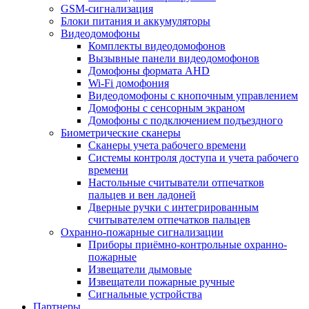
GSM-сигнализация
Блоки питания и аккумуляторы
Видеодомофоны
Комплекты видеодомофонов
Вызывные панели видеодомофонов
Домофоны формата AHD
Wi-Fi домофония
Видеодомофоны с кнопочным управлением
Домофоны с сенсорным экраном
Домофоны с подключением подъездного
Биометрические сканеры
Сканеры учета рабочего времени
Системы контроля доступа и учета рабочего
времени
Настольные считыватели отпечатков
пальцев и вен ладоней
Дверные ручки с интегрированным
считывателем отпечатков пальцев
Охранно-пожарные сигнализации
Приборы приёмно-контрольные охранно-
пожарные
Извещатели дымовые
Извещатели пожарные ручные
Сигнальные устройства
Партнеры