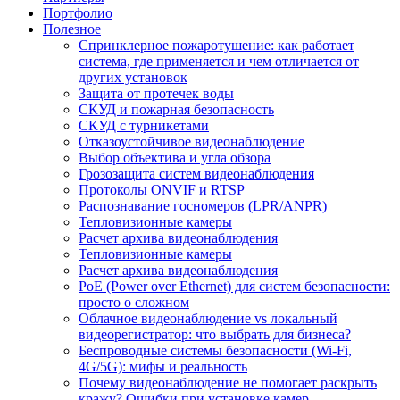
Портфолио
Полезное
Спринклерное пожаротушение: как работает
система, где применяется и чем отличается от
других установок
Защита от протечек воды
СКУД и пожарная безопасность
СКУД с турникетами
Отказоустойчивое видеонаблюдение
Выбор объектива и угла обзора
Грозозащита систем видеонаблюдения
Протоколы ONVIF и RTSP
Распознавание госномеров (LPR/ANPR)
Тепловизионные камеры
Расчет архива видеонаблюдения
Тепловизионные камеры
Расчет архива видеонаблюдения
PoE (Power over Ethernet) для систем безопасности:
просто о сложном
Облачное видеонаблюдение vs локальный
видеорегистратор: что выбрать для бизнеса?
Беспроводные системы безопасности (Wi-Fi,
4G/5G): мифы и реальность
Почему видеонаблюдение не помогает раскрыть
кражу? Ошибки при установке камер