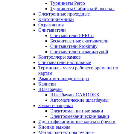
Турникеты Perco
Турникеты Сибирский арсенал
Электронные проходные
Картоприемники
Ограждения
Считыватели
Считыватели PERCo
Бесконтактные считыватели
Считыватели Proximity
Считыватели с клавиатурой
Контроллеры замков
Считыватели настольные
Терминалы учета рабочего времени по
картам
Рамки металлодетектора
Калитки
Шлагбаумы
Шлагбаумы CARDDEX
Автоматические шлагбаумы
Замки и защелки
Электромагнитные замки
Электромеханические замки
Идентификационные карты и брелки
Кнопки выхода
Металлодетекторы ручные