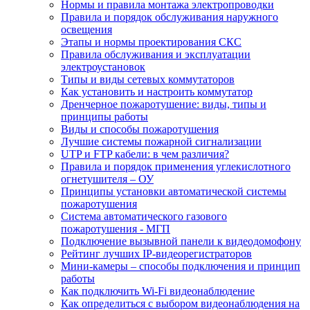
Нормы и правила монтажа электропроводки
Правила и порядок обслуживания наружного
освещения
Этапы и нормы проектирования СКС
Правила обслуживания и эксплуатации
электроустановок
Типы и виды сетевых коммутаторов
Как установить и настроить коммутатор
Дренчерное пожаротушение: виды, типы и
принципы работы
Виды и способы пожаротушения
Лучшие системы пожарной сигнализации
UTP и FTP кабели: в чем различия?
Правила и порядок применения углекислотного
огнетушителя – ОУ
Принципы установки автоматической системы
пожаротушения
Система автоматического газового
пожаротушения - МГП
Подключение вызывной панели к видеодомофону
Рейтинг лучших IP-видеорегистраторов
Мини-камеры – способы подключения и принцип
работы
Как подключить Wi-Fi видеонаблюдение
Как определиться с выбором видеонаблюдения на