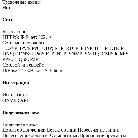
Тревожные входы
Нет
Сеть
Безопасность
HTTPS; IP Filter; 802.1x
Сетевые протоколы
TCP/IP; IPv4/IPv6; UDP; RTP; RTCP; RTSP; HTTP; DHCP;
DNS; DDNS; UPnP; FTP; NTP; SNMP; SMTP; ICMP; IGMP;
PPPoE; QoS; P2P
Сетевой интерфейс
10Base-T/100Base-TX Ethernet
Интеграция
Интеграция
ONVIF; API
Видеоаналитика
Видеоаналитика
Детектор движения; Детектор лиц; Пересечение линии;
Пересечение области; Оставленные/Пропавшие предметы