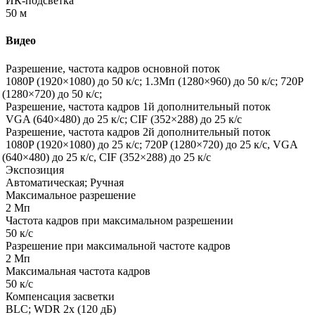
ИК-подсветка
50 м
Видео
Разрешение, частота кадров основной поток
1080P
(1920
×1080) до 50 к/с; 1.3Мп
(1280
×960) до 50 к/с; 720P
(1280
×720) до 50 к/с;
Разрешение, частота кадров 1й дополнительный поток
VGA
(640
×480) до 25 к/с; CIF
(352
×288) до 25 к/с
Разрешение, частота кадров 2й дополнительный поток
1080P
(1920
×1080) до 25 к/с; 720P
(1280
×720) до 25 к/с, VGA
(640
×480) до 25 к/с, CIF
(352
×288) до 25 к/с
Экспозиция
Автоматическая; Ручная
Максимальное разрешение
2 Мп
Частота кадров при максимальном разрешении
50 к/с
Разрешение при максимальной частоте кадров
2 Мп
Максимальная частота кадров
50 к/с
Компенсация засветки
BLC; WDR 2x
(120
дБ)