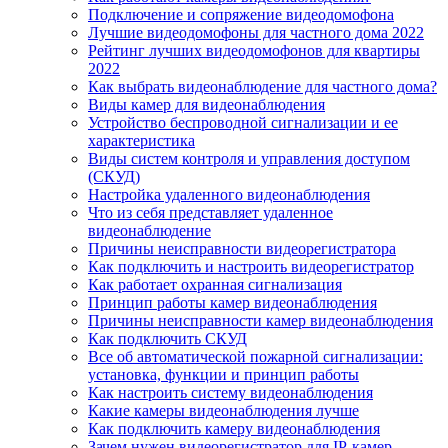
Подключение и сопряжение видеодомофона
Лучшие видеодомофоны для частного дома 2022
Рейтинг лучших видеодомофонов для квартиры
2022
Как выбрать видеонаблюдение для частного дома?
Виды камер для видеонаблюдения
Устройство беспроводной сигнализации и ее
характеристика
Виды систем контроля и управления доступом
(СКУД)
Настройка удаленного видеонаблюдения
Что из себя представляет удаленное
видеонаблюдение
Причины неисправности видеорегистратора
Как подключить и настроить видеорегистратор
Как работает охранная сигнализация
Принцип работы камер видеонаблюдения
Причины неисправности камер видеонаблюдения
Как подключить СКУД
Все об автоматической пожарной сигнализации:
установка, функции и принцип работы
Как настроить систему видеонаблюдения
Какие камеры видеонаблюдения лучше
Как подключить камеру видеонаблюдения
Зачем нужен видеорегистратор для IP-камер