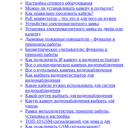
Настройка сетевого оборудования
Можно ли устанавливать камеру в подъезде?
Как правильно проложить кабель?
PoE коммутатор – что это и для чего он нужен
Устройство электромагнитного замка
Установка электромагнитного замка на дверь или
калитку
Дымовые пожарные извещатели – функции и
принципы работы
Биометрические считыватели: функции и
принцип работы
Как подключить IP-камеру к видеорегистратору
Все о цилиндрических камерах видеонаблюдения
Все о купольных камерах видеонаблюдения
Как выбрать видеорегистратор для
видеонаблюдения
Какие кабели нужно использовать для систем
видеонаблюдения
Какой роутер выбрать для видеонаблюдения
Какую камеру видеонаблюдения выбрать для
улицы
Рамки металлодетектора: принцип работы,
установка и настройка
ТОП-10 GSM-сигнализаций для дома и дач
Как подключить GSM-сигнализацию?