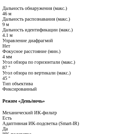
Дальность обнаружения
(макс
.)
46 м
Дальность распознавания
(макс
.)
9 м
Дальность идентификации
(макс
.)
4.1 м
Управление диафрагмой
Нет
Фокусное расстояние
(мин
.)
4 мм
Угол обзора по горизонтали
(макс
.)
87 °
Угол обзора по вертикали
(макс
.)
45 °
Тип объектива
Фиксированный
Режим
«День
/ночь»
Механический ИК-фильтр
Есть
Адаптивная ИК-подсветка
(Smart
-IR)
Да