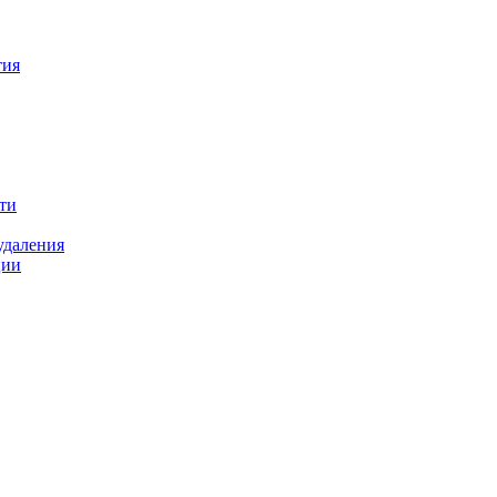
тия
ти
удаления
ции