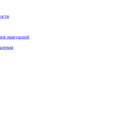
ности
ния эвакуацией
аления