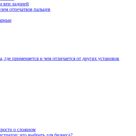
и вен ладоней
лем отпечатков пальцев
арные
, где применяется и чем отличается от других установок
 просто о сложном
тратор: что выбрать для бизнеса?