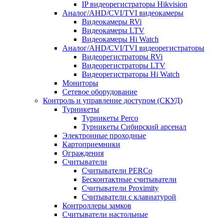
IP видеорегистраторы Hikvision
Аналог/AHD/CVI/TVI видеокамеры
Видеокамеры RVi
Видеокамеры LTV
Видеокамеры Hi Watch
Аналог/AHD/CVI/TVI видеорегистраторы
Видеорегистраторы RVi
Видеорегистраторы LTV
Видеорегистраторы Hi Watch
Мониторы
Сетевое оборудование
Контроль и управление доступом (СКУД)
Турникеты
Турникеты Perco
Турникеты Сибирский арсенал
Электронные проходные
Картоприемники
Ограждения
Считыватели
Считыватели PERCo
Бесконтактные считыватели
Считыватели Proximity
Считыватели с клавиатурой
Контроллеры замков
Считыватели настольные