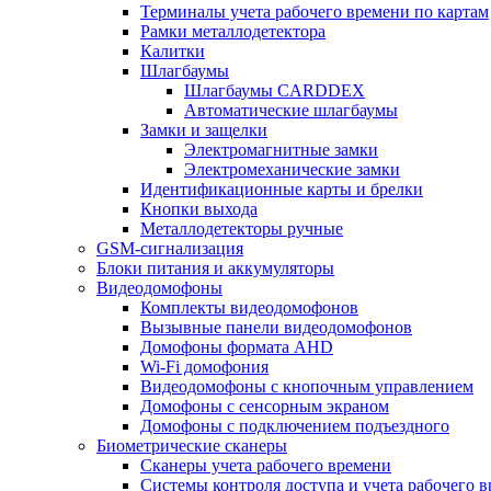
Терминалы учета рабочего времени по картам
Рамки металлодетектора
Калитки
Шлагбаумы
Шлагбаумы CARDDEX
Автоматические шлагбаумы
Замки и защелки
Электромагнитные замки
Электромеханические замки
Идентификационные карты и брелки
Кнопки выхода
Металлодетекторы ручные
GSM-сигнализация
Блоки питания и аккумуляторы
Видеодомофоны
Комплекты видеодомофонов
Вызывные панели видеодомофонов
Домофоны формата AHD
Wi-Fi домофония
Видеодомофоны с кнопочным управлением
Домофоны с сенсорным экраном
Домофоны с подключением подъездного
Биометрические сканеры
Сканеры учета рабочего времени
Системы контроля доступа и учета рабочего 