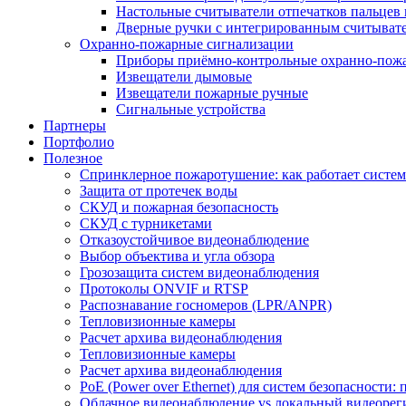
Настольные считыватели отпечатков пальцев 
Дверные ручки с интегрированным считывате
Охранно-пожарные сигнализации
Приборы приёмно-контрольные охранно-пож
Извещатели дымовые
Извещатели пожарные ручные
Сигнальные устройства
Партнеры
Портфолио
Полезное
Спринклерное пожаротушение: как работает система
Защита от протечек воды
СКУД и пожарная безопасность
СКУД с турникетами
Отказоустойчивое видеонаблюдение
Выбор объектива и угла обзора
Грозозащита систем видеонаблюдения
Протоколы ONVIF и RTSP
Распознавание госномеров (LPR/ANPR)
Тепловизионные камеры
Расчет архива видеонаблюдения
Тепловизионные камеры
Расчет архива видеонаблюдения
PoE (Power over Ethernet) для систем безопасности:
Облачное видеонаблюдение vs локальный видеорегис