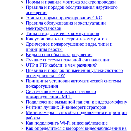
Нормы и правила монтажа электропроводки
Правила и порядок обслуживания наружного
освещения
Этапы и нормы проектирования СКС
Правила обслуживания и эксплуатации
электроустановок
Типы и виды сетевых коммутаторов
Как установить и настроить коммутатор
Дренчерное пожаротушение: виды, типы и
принципы работы
Виды и способы пожаротушения
Лучшие системы пожарной сигнализации
UTP и FTP кабели: в чем различия?
Правила и порядок применения углекислотного
огнетушителя – ОУ
Принципы установки автоматической системы
пожаротушения
Система автоматического газового
пожаротушения - МГП
Подключение вызывной панели к видеодомофону
Рейтинг лучших IP-видеорегистраторов
Мини-камеры – способы подключения и принцип
работы
Как подключить Wi-Fi видеонаблюдение
Как определиться с выбором видеонаблюдения на