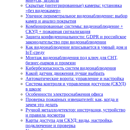
минусы, затраты
Скрытые (интегрированные) камеры: установка
«без видеокамер»
Уличное периметральное видеонаблюдение: выбор
камер и анализ покрытия
Комбинированные системы: видеонаблюдение +
СКУД + пожарная сигнализация
Защита конфиденциальности: GDPR и российское
законодательство при видеонаблюдении
Как видеонаблюдение вписывается в умный дом и
IoT‑среду
Монтаж видеонаблюдения под ключ для СНТ,
бизнес‑парков и промзон
Кибербезопасность систем видеонаблюдения
Какой датчик движения лучше выбрать
Автоматические ворота: управление и настройка
Система контроля и управления доступом (СКУД)
в школе
Особенности электроснабжения офиса
Проверка пожарных извещателей: как, когда и
зачем это делать
Ручной металлодетектор: инструкция, устройство
и правила досмотра
Карты доступа для СКУД: виды, настройка,
подключение и проверка