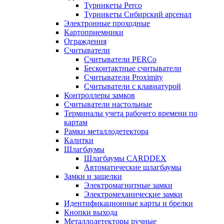
Турникеты Perco
Турникеты Сибирский арсенал
Электронные проходные
Картоприемники
Ограждения
Считыватели
Считыватели PERCo
Бесконтактные считыватели
Считыватели Proximity
Считыватели с клавиатурой
Контроллеры замков
Считыватели настольные
Терминалы учета рабочего времени по
картам
Рамки металлодетектора
Калитки
Шлагбаумы
Шлагбаумы CARDDEX
Автоматические шлагбаумы
Замки и защелки
Электромагнитные замки
Электромеханические замки
Идентификационные карты и брелки
Кнопки выхода
Металлодетекторы ручные