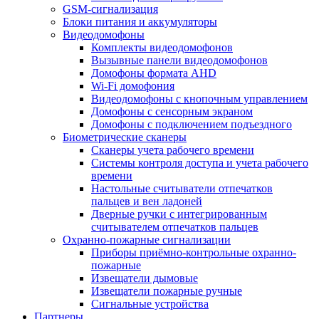
GSM-сигнализация
Блоки питания и аккумуляторы
Видеодомофоны
Комплекты видеодомофонов
Вызывные панели видеодомофонов
Домофоны формата AHD
Wi-Fi домофония
Видеодомофоны с кнопочным управлением
Домофоны с сенсорным экраном
Домофоны с подключением подъездного
Биометрические сканеры
Сканеры учета рабочего времени
Системы контроля доступа и учета рабочего
времени
Настольные считыватели отпечатков
пальцев и вен ладоней
Дверные ручки с интегрированным
считывателем отпечатков пальцев
Охранно-пожарные сигнализации
Приборы приёмно-контрольные охранно-
пожарные
Извещатели дымовые
Извещатели пожарные ручные
Сигнальные устройства
Партнеры