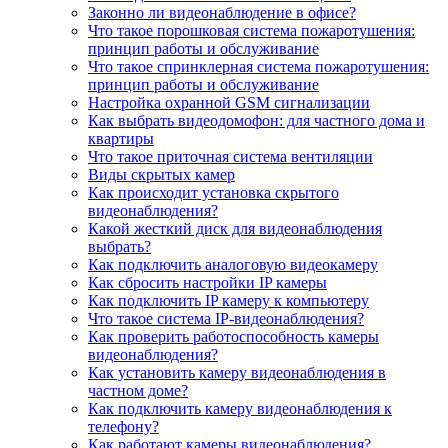
Законно ли видеонаблюдение в офисе?
Что такое порошковая система пожаротушения:
принцип работы и обслуживание
Что такое спринклерная система пожаротушения:
принцип работы и обслуживание
Настройка охранной GSM сигнализации
Как выбрать видеодомофон: для частного дома и
квартиры
Что такое приточная система вентиляции
Виды скрытых камер
Как происходит установка скрытого
видеонаблюдения?
Какой жесткий диск для видеонаблюдения
выбрать?
Как подключить аналоговую видеокамеру
Как сбросить настройки IP камеры
Как подключить IP камеру к компьютеру
Что такое система IP-видеонаблюдения?
Как проверить работоспособность камеры
видеонаблюдения?
Как установить камеру видеонаблюдения в
частном доме?
Как подключить камеру видеонаблюдения к
телефону?
Как работают камеры видеонаблюдения?