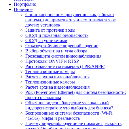
Портфолио
Полезное
Спринклерное пожаротушение: как работает
система, где применяется и чем отличается от
других установок
Защита от протечек воды
СКУД и пожарная безопасность
СКУД с турникетами
Отказоустойчивое видеонаблюдение
Выбор объектива и угла обзора
Грозозащита систем видеонаблюдения
Протоколы ONVIF и RTSP
Распознавание госномеров (LPR/ANPR)
Тепловизионные камеры
Расчет архива видеонаблюдения
Тепловизионные камеры
Расчет архива видеонаблюдения
PoE (Power over Ethernet) для систем безопасности:
просто о сложном
Облачное видеонаблюдение vs локальный
видеорегистратор: что выбрать для бизнеса?
Беспроводные системы безопасности (Wi-Fi,
4G/5G): мифы и реальность
Почему видеонаблюдение не помогает раскрыть
кражу? Ошибки при установке камер