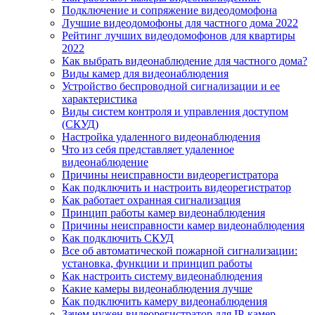
Подключение и сопряжение видеодомофона
Лучшие видеодомофоны для частного дома 2022
Рейтинг лучших видеодомофонов для квартиры
2022
Как выбрать видеонаблюдение для частного дома?
Виды камер для видеонаблюдения
Устройство беспроводной сигнализации и ее
характеристика
Виды систем контроля и управления доступом
(СКУД)
Настройка удаленного видеонаблюдения
Что из себя представляет удаленное
видеонаблюдение
Причины неисправности видеорегистратора
Как подключить и настроить видеорегистратор
Как работает охранная сигнализация
Принцип работы камер видеонаблюдения
Причины неисправности камер видеонаблюдения
Как подключить СКУД
Все об автоматической пожарной сигнализации:
установка, функции и принцип работы
Как настроить систему видеонаблюдения
Какие камеры видеонаблюдения лучше
Как подключить камеру видеонаблюдения
Зачем нужен видеорегистратор для IP-камер