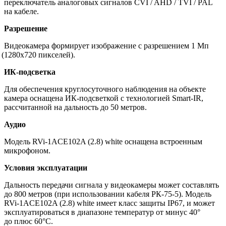
переключатель аналоговых сигналов CVI / AHD / TVI / PAL
на кабеле.
Разрешение
Видеокамера формирует изображение с разрешением 1 Мп
(1280х720
пикселей).
ИК-подсветка
Для обеспечения круглосуточного наблюдения на объекте
камера оснащена ИК-подсветкой с технологией Smart-IR,
рассчитанной на дальность до 50 метров.
Аудио
Модель RVi-1ACE102A
(2
.8) white оснащена встроенным
микрофоном.
Условия эксплуатации
Дальность передачи сигнала у видеокамеры может составлять
до 800 метров
(при
использовании кабеля РК-75-5). Модель
RVi-1ACE102A
(2
.8) white имеет класс защиты IP67, и может
эксплуатироваться в диапазоне температур от минус 40°
до плюс 60°С.