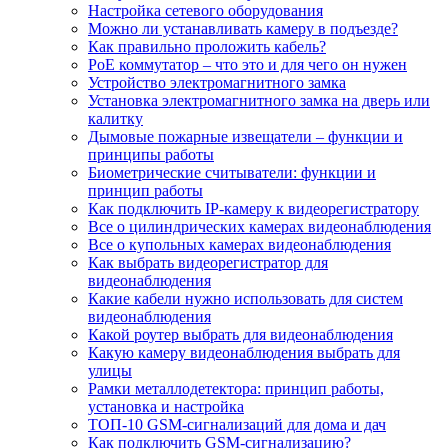
Настройка сетевого оборудования
Можно ли устанавливать камеру в подъезде?
Как правильно проложить кабель?
PoE коммутатор – что это и для чего он нужен
Устройство электромагнитного замка
Установка электромагнитного замка на дверь или
калитку
Дымовые пожарные извещатели – функции и
принципы работы
Биометрические считыватели: функции и
принцип работы
Как подключить IP-камеру к видеорегистратору
Все о цилиндрических камерах видеонаблюдения
Все о купольных камерах видеонаблюдения
Как выбрать видеорегистратор для
видеонаблюдения
Какие кабели нужно использовать для систем
видеонаблюдения
Какой роутер выбрать для видеонаблюдения
Какую камеру видеонаблюдения выбрать для
улицы
Рамки металлодетектора: принцип работы,
установка и настройка
ТОП-10 GSM-сигнализаций для дома и дач
Как подключить GSM-сигнализацию?