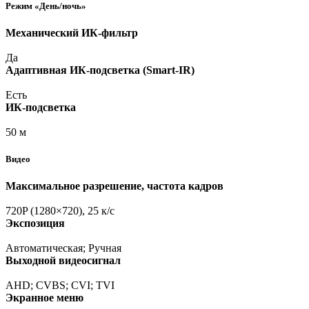
Режим
«День
/ночь»
Механический ИК-фильтр
Да
Адаптивная ИК-подсветка
(Smart
-IR)
Есть
ИК-подсветка
50 м
Видео
Максимальное разрешение, частота кадров
720P
(1280
×720), 25 к/с
Экспозиция
Автоматическая; Ручная
Выходной видеосигнал
AHD; CVBS; CVI; TVI
Экранное меню