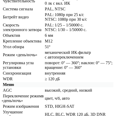
Чувствительность
0 лк с вкл. ИК
Система сигнала
PAL, NTSC
PAL: 1080p при 25 к/с
Битрейт видео
NTSC: 1080p при 30 к/с
Скорость
PAL: 1/25 – 1/50000 с.
электронного затвора
NTSC: 1/30 – 1/50000 с.
Объектив
6 мм
Крепление объектива
М12
Угол обзора
51º
механический ИК-фильтр
Режим
«день
/ночь»
с автопереключением
Регулировка угла
поворот: 0° — 360°; наклон: 0° — 75°;
установки
вращение: 0° — 360°
Синхронизация
внутренняя
WDR
≥ 120 дБ
Меню
AGC
высокий, средний, низкий
Переключение режимв
цвет, ч/б, авто
«день
/ночь»
Режим изображения
STD, HIGH-SAT
Улучшение
HLC, BLC, WDR 120 дБ, 3D DNR