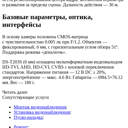
и размытия за пределы сцены. Дальность действия — 30 м.
Базовые параметры, оптика,
интерфейсы
В основу камеры положена CMOS-матрица
с чувствительностью 0.005 лк при F/1.2. Объектив —
фиксированный, 6 мм, с горизонтальным углом обзора 51º.
Поддержка режима
«день
/ночь».
DS-T203S
(6
мм) оснащена мультиформатным видеовыходом
HD-TVI, AHD, HD-CVI, CVBS с кнопкой переключения
стандартов. Напряжение питания — 12 В DC ± 20%,
энергопотребление — макс. 4.6 Вт. Габариты — Ø84.5×76.12
мм. Вес — 180 г.
Читать далее
Сопутствующие услуги
Монтаж видеонаблюдения
;
Установка видеонаблюдения
;
Пуско-наладка
;
Ремонт
;