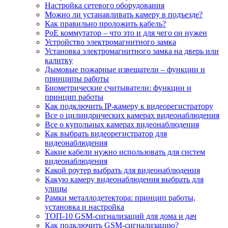
Настройка сетевого оборудования
Можно ли устанавливать камеру в подъезде?
Как правильно проложить кабель?
PoE коммутатор – что это и для чего он нужен
Устройство электромагнитного замка
Установка электромагнитного замка на дверь или
калитку
Дымовые пожарные извещатели – функции и
принципы работы
Биометрические считыватели: функции и
принцип работы
Как подключить IP-камеру к видеорегистратору
Все о цилиндрических камерах видеонаблюдения
Все о купольных камерах видеонаблюдения
Как выбрать видеорегистратор для
видеонаблюдения
Какие кабели нужно использовать для систем
видеонаблюдения
Какой роутер выбрать для видеонаблюдения
Какую камеру видеонаблюдения выбрать для
улицы
Рамки металлодетектора: принцип работы,
установка и настройка
ТОП-10 GSM-сигнализаций для дома и дач
Как подключить GSM-сигнализацию?