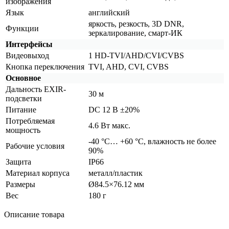
изображения
Язык
английский
яркость, резкость, 3D DNR,
Функции
зеркалирование, смарт-ИК
Интерфейсы
Видеовыход
1 HD-TVI/AHD/CVI/CVBS
Кнопка переключения
TVI, AHD, CVI, CVBS
Основное
Дальность EXIR-
30 м
подсветки
Питание
DC 12 В ±20%
Потребляемая
4.6 Вт макс.
мощность
-40 °С… +60 °С, влажность не более
Рабочие условия
90%
Защита
IP66
Материал корпуса
металл/пластик
Размеры
Ø84.5×76.12 мм
Вес
180 г
Описание товара