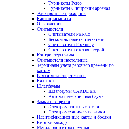
Турникеты Perco
Турникеты Сибирский арсенал
Электронные проходные
Картоприемники
Ограждения
Считыватели
Считыватели PERCo
Бесконтактные считыватели
Считыватели Proximity
Считыватели с клавиатурой
Контроллеры замков
Считыватели настольные
Терминалы учета рабочего времени по
картам
Рамки металлодетектора
Калитки
Шлагбаумы
Шлагбаумы CARDDEX
Автоматические шлагбаумы
Замки и защелки
Электромагнитные замки
Электромеханические замки
Идентификационные карты и брелки
Кнопки выхода
Металлодетекторы ручные