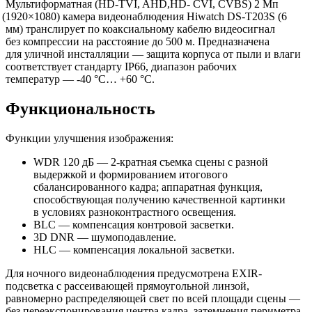
Мультиформатная
(HD
-TVI, AHD,HD- CVI, CVBS) 2 Мп
(1920
×1080) камера видеонаблюдения Hiwatch DS-T203S
(6
мм) транслирует по коаксиальному кабелю видеосигнал
без компрессии на расстояние до 500 м. Предназначена
для уличной инсталляции — защита корпуса от пыли и влаги
соответствует стандарту IP66, диапазон рабочих
температур — -40 °C… +60 °C.
Функциональность
Функции улучшения изображения:
WDR 120 дБ — 2-кратная съемка сцены с разной
выдержкой и формированием итогового
сбалансированного кадра; аппаратная функция,
способствующая получению качественной картинки
в условиях разноконтрастного освещения.
BLC — компенсация контровой засветки.
3D DNR — шумоподавление.
HLC — компенсация локальной засветки.
Для ночного видеонаблюдения предусмотрена EXIR-
подсветка с рассеивающей прямоугольной линзой,
равномерно распределяющей свет по всей площади сцены —
без переэкспонирования центра кадра, затемнения периметра