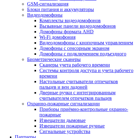
GSM-сигнализация
Блоки питания и аккумуляторы
Видеодомофоны
Комплекты видеодомофонов
Вызывные панели видеодомофонов
Домофоны формата AHD
Wi-Fi домофония
Видеодомофоны с кнопочным управлением
Домофоны с сенсорным экраном
Домофоны с подключением подъездного
Биометрические сканеры
Сканеры учета рабочего времени
Системы контроля доступа и учета рабочего
времени
Настольные считыватели отпечатков
пальцев и вен ладоней
Дверные ручки с интегрированным
считывателем отпечатков пальцев
Охранно-пожарные сигнализации
Приборы приёмно-контрольные охранно-
пожарные
Извещатели дымовые
Извещатели пожарные ручные
Сигнальные устройства
Партнеры