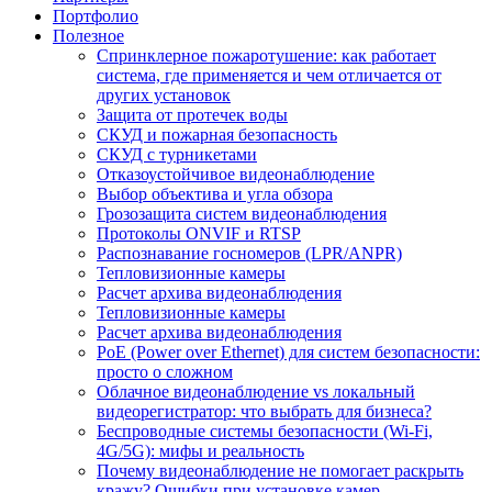
Портфолио
Полезное
Спринклерное пожаротушение: как работает
система, где применяется и чем отличается от
других установок
Защита от протечек воды
СКУД и пожарная безопасность
СКУД с турникетами
Отказоустойчивое видеонаблюдение
Выбор объектива и угла обзора
Грозозащита систем видеонаблюдения
Протоколы ONVIF и RTSP
Распознавание госномеров (LPR/ANPR)
Тепловизионные камеры
Расчет архива видеонаблюдения
Тепловизионные камеры
Расчет архива видеонаблюдения
PoE (Power over Ethernet) для систем безопасности:
просто о сложном
Облачное видеонаблюдение vs локальный
видеорегистратор: что выбрать для бизнеса?
Беспроводные системы безопасности (Wi-Fi,
4G/5G): мифы и реальность
Почему видеонаблюдение не помогает раскрыть
кражу? Ошибки при установке камер