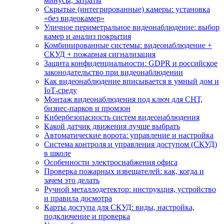
минусы, затраты
Скрытые (интегрированные) камеры: установка
«без видеокамер»
Уличное периметральное видеонаблюдение: выбор
камер и анализ покрытия
Комбинированные системы: видеонаблюдение +
СКУД + пожарная сигнализация
Защита конфиденциальности: GDPR и российское
законодательство при видеонаблюдении
Как видеонаблюдение вписывается в умный дом и
IoT‑среду
Монтаж видеонаблюдения под ключ для СНТ,
бизнес‑парков и промзон
Кибербезопасность систем видеонаблюдения
Какой датчик движения лучше выбрать
Автоматические ворота: управление и настройка
Система контроля и управления доступом (СКУД)
в школе
Особенности электроснабжения офиса
Проверка пожарных извещателей: как, когда и
зачем это делать
Ручной металлодетектор: инструкция, устройство
и правила досмотра
Карты доступа для СКУД: виды, настройка,
подключение и проверка