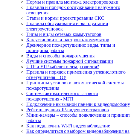
Нормы и правила монтажа электропроводки
Правила и порядок обслуживания наружного
освещения
Этапы и нормы проектирования СКС
Правила обслуживания и эксплуатации
электроустановок
Типы и виды сетевых коммутаторов
Как установить и настроить коммутатор
Дренчерное пожаротушение: виды, типы и
принципы работы
Виды и способы пожаротушения
Лучшие системы пожарной сигнализации
UTP и FTP кабели: в чем различия?
Правила и порядок применения углекислотного
огнетушителя – ОУ
Принципы установки автоматической системы
пожаротушения
Система автоматического газового
пожаротушения - МГП
Подключение вызывной панели к видеодомофону
Рейтинг лучших IP-видеорегистраторов
Мини-камеры – способы подключения и принцип
работы
Как подключить Wi-Fi видеонаблюдение
Как определиться с выбором видеонаблюдения на