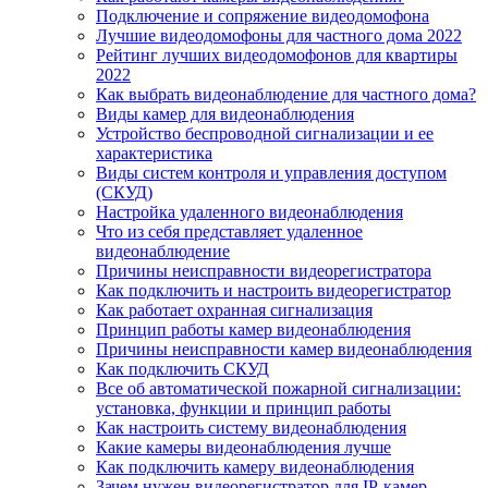
Подключение и сопряжение видеодомофона
Лучшие видеодомофоны для частного дома 2022
Рейтинг лучших видеодомофонов для квартиры
2022
Как выбрать видеонаблюдение для частного дома?
Виды камер для видеонаблюдения
Устройство беспроводной сигнализации и ее
характеристика
Виды систем контроля и управления доступом
(СКУД)
Настройка удаленного видеонаблюдения
Что из себя представляет удаленное
видеонаблюдение
Причины неисправности видеорегистратора
Как подключить и настроить видеорегистратор
Как работает охранная сигнализация
Принцип работы камер видеонаблюдения
Причины неисправности камер видеонаблюдения
Как подключить СКУД
Все об автоматической пожарной сигнализации:
установка, функции и принцип работы
Как настроить систему видеонаблюдения
Какие камеры видеонаблюдения лучше
Как подключить камеру видеонаблюдения
Зачем нужен видеорегистратор для IP-камер