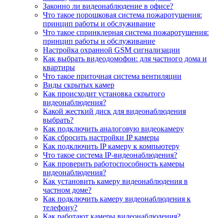
Законно ли видеонаблюдение в офисе?
Что такое порошковая система пожаротушения:
принцип работы и обслуживание
Что такое спринклерная система пожаротушения:
принцип работы и обслуживание
Настройка охранной GSM сигнализации
Как выбрать видеодомофон: для частного дома и
квартиры
Что такое приточная система вентиляции
Виды скрытых камер
Как происходит установка скрытого
видеонаблюдения?
Какой жесткий диск для видеонаблюдения
выбрать?
Как подключить аналоговую видеокамеру
Как сбросить настройки IP камеры
Как подключить IP камеру к компьютеру
Что такое система IP-видеонаблюдения?
Как проверить работоспособность камеры
видеонаблюдения?
Как установить камеру видеонаблюдения в
частном доме?
Как подключить камеру видеонаблюдения к
телефону?
Как работают камеры видеонаблюдения?