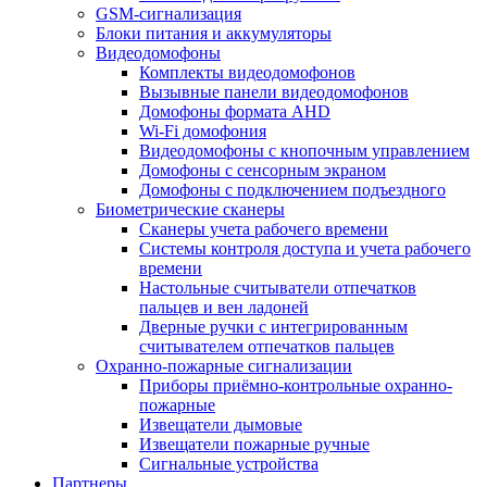
GSM-сигнализация
Блоки питания и аккумуляторы
Видеодомофоны
Комплекты видеодомофонов
Вызывные панели видеодомофонов
Домофоны формата AHD
Wi-Fi домофония
Видеодомофоны с кнопочным управлением
Домофоны с сенсорным экраном
Домофоны с подключением подъездного
Биометрические сканеры
Сканеры учета рабочего времени
Системы контроля доступа и учета рабочего
времени
Настольные считыватели отпечатков
пальцев и вен ладоней
Дверные ручки с интегрированным
считывателем отпечатков пальцев
Охранно-пожарные сигнализации
Приборы приёмно-контрольные охранно-
пожарные
Извещатели дымовые
Извещатели пожарные ручные
Сигнальные устройства
Партнеры