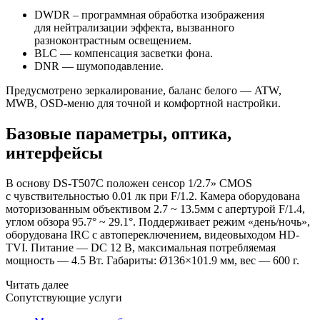
DWDR – программная обработка изображения
для нейтрализации эффекта, вызванного
разноконтрастным освещением.
BLC — компенсация засветки фона.
DNR — шумоподавление.
Предусмотрено зеркалирование, баланс белого — ATW,
MWB, OSD-меню для точной и комфортной настройки.
Базовые параметры, оптика,
интерфейсы
В основу DS-T507С положен сенсор 1/2.7» CMOS
с чувствительностью 0.01 лк при F/1.2. Камера оборудована
моторизованным объективом 2.7 ~ 13.5мм с апертурой F/1.4,
углом обзора 95.7° ~ 29.1°. Поддерживает режим
«день
/ночь»,
оборудована IRC с автопереключением, видеовыходом HD-
TVI. Питание — DC 12 В, максимальная потребляемая
мощность — 4.5 Вт. Габариты: Ø136×101.9 мм, вес — 600 г.
Читать далее
Сопутствующие услуги