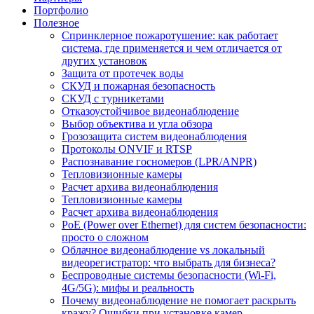
Портфолио
Полезное
Спринклерное пожаротушение: как работает
система, где применяется и чем отличается от
других установок
Защита от протечек воды
СКУД и пожарная безопасность
СКУД с турникетами
Отказоустойчивое видеонаблюдение
Выбор объектива и угла обзора
Грозозащита систем видеонаблюдения
Протоколы ONVIF и RTSP
Распознавание госномеров (LPR/ANPR)
Тепловизионные камеры
Расчет архива видеонаблюдения
Тепловизионные камеры
Расчет архива видеонаблюдения
PoE (Power over Ethernet) для систем безопасности:
просто о сложном
Облачное видеонаблюдение vs локальный
видеорегистратор: что выбрать для бизнеса?
Беспроводные системы безопасности (Wi-Fi,
4G/5G): мифы и реальность
Почему видеонаблюдение не помогает раскрыть
кражу? Ошибки при установке камер