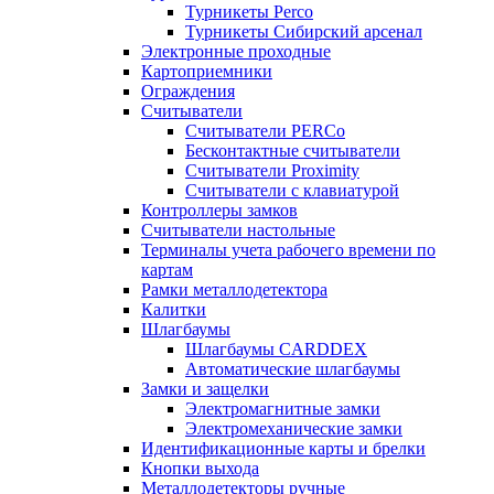
Турникеты Perco
Турникеты Сибирский арсенал
Электронные проходные
Картоприемники
Ограждения
Считыватели
Считыватели PERCo
Бесконтактные считыватели
Считыватели Proximity
Считыватели с клавиатурой
Контроллеры замков
Считыватели настольные
Терминалы учета рабочего времени по
картам
Рамки металлодетектора
Калитки
Шлагбаумы
Шлагбаумы CARDDEX
Автоматические шлагбаумы
Замки и защелки
Электромагнитные замки
Электромеханические замки
Идентификационные карты и брелки
Кнопки выхода
Металлодетекторы ручные