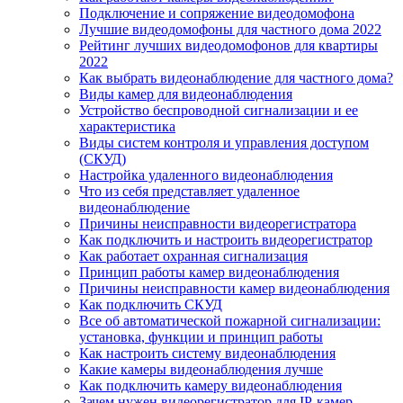
Подключение и сопряжение видеодомофона
Лучшие видеодомофоны для частного дома 2022
Рейтинг лучших видеодомофонов для квартиры
2022
Как выбрать видеонаблюдение для частного дома?
Виды камер для видеонаблюдения
Устройство беспроводной сигнализации и ее
характеристика
Виды систем контроля и управления доступом
(СКУД)
Настройка удаленного видеонаблюдения
Что из себя представляет удаленное
видеонаблюдение
Причины неисправности видеорегистратора
Как подключить и настроить видеорегистратор
Как работает охранная сигнализация
Принцип работы камер видеонаблюдения
Причины неисправности камер видеонаблюдения
Как подключить СКУД
Все об автоматической пожарной сигнализации:
установка, функции и принцип работы
Как настроить систему видеонаблюдения
Какие камеры видеонаблюдения лучше
Как подключить камеру видеонаблюдения
Зачем нужен видеорегистратор для IP-камер