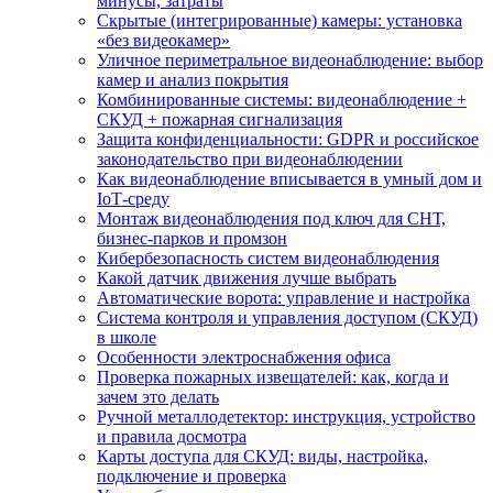
минусы, затраты
Скрытые (интегрированные) камеры: установка
«без видеокамер»
Уличное периметральное видеонаблюдение: выбор
камер и анализ покрытия
Комбинированные системы: видеонаблюдение +
СКУД + пожарная сигнализация
Защита конфиденциальности: GDPR и российское
законодательство при видеонаблюдении
Как видеонаблюдение вписывается в умный дом и
IoT‑среду
Монтаж видеонаблюдения под ключ для СНТ,
бизнес‑парков и промзон
Кибербезопасность систем видеонаблюдения
Какой датчик движения лучше выбрать
Автоматические ворота: управление и настройка
Система контроля и управления доступом (СКУД)
в школе
Особенности электроснабжения офиса
Проверка пожарных извещателей: как, когда и
зачем это делать
Ручной металлодетектор: инструкция, устройство
и правила досмотра
Карты доступа для СКУД: виды, настройка,
подключение и проверка