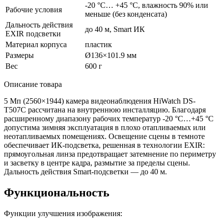
-20 °C… +45 °С, влажность 90% или
Рабочие условия
меньше
(без
конденсата)
Дальность действия
до 40 м, Smart ИК
EXIR подсветки
Материал корпуса
пластик
Размеры
Ø136×101.9 мм
Вес
600 г
Описание товара
5 Мп
(2560
×1944) камера видеонаблюдения HiWatch DS-
T507С рассчитана на внутреннюю инсталляцию. Благодаря
расширенному диапазону рабочих температур -20 °C…+45 °C
допустима зимняя эксплуатация в плохо отапливаемых или
неотапливаемых помещениях. Освещение сцены в темноте
обеспечивает ИК-подсветка, решенная в технологии EXIR:
прямоугольная линза предотвращает затемнение по периметру
и засветку в центре кадра, размытие за пределы сцены.
Дальность действия Smart-подсветки — до 40 м.
Функциональность
Функции улучшения изображения: