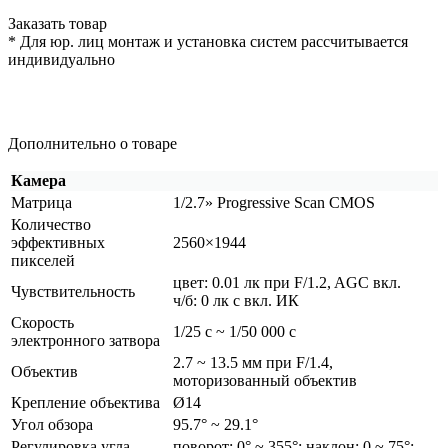
Заказать товар
* Для юр. лиц монтаж и установка систем рассчитывается
индивидуально
Дополнительно о товаре
Камера
Матрица
1/2.7» Progressive Scan CMOS
Количество
эффективных
2560×1944
пикселей
цвет: 0.01 лк при F/1.2, AGC вкл.
Чувствительность
ч/б: 0 лк с вкл. ИК
Скорость
1/25 с ~ 1/50 000 с
электронного затвора
2.7 ~ 13.5 мм при F/1.4,
Объектив
моторизованный объектив
Крепление объектива
Ø14
Угол обзора
95.7° ~ 29.1°
Регулировка угла
поворот: 0° ~ 355°; наклон: 0 ~ 75°;