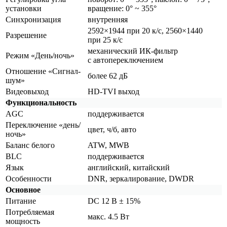
установки
вращение: 0° ~ 355°
Синхронизация
внутренняя
2592×1944 при 20 к/с, 2560×1440
Разрешение
при 25 к/c
механический ИК-фильтр
Режим
«День
/ночь»
с автопереключением
Отношение
«Сигнал
-
более 62 дБ
шум»
Видеовыход
HD-TVI выход
Функциональность
AGC
поддерживается
Переключение
«день
/
цвет, ч/б, авто
ночь»
Баланс белого
ATW, MWB
BLC
поддерживается
Язык
английский, китайский
Особенности
DNR, зеркалирование, DWDR
Основное
Питание
DC 12 В ± 15%
Потребляемая
макс. 4.5 Вт
мощность