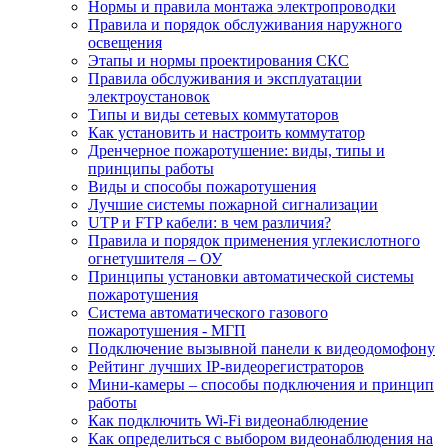
Нормы и правила монтажа электропроводки
Правила и порядок обслуживания наружного
освещения
Этапы и нормы проектирования СКС
Правила обслуживания и эксплуатации
электроустановок
Типы и виды сетевых коммутаторов
Как установить и настроить коммутатор
Дренчерное пожаротушение: виды, типы и
принципы работы
Виды и способы пожаротушения
Лучшие системы пожарной сигнализации
UTP и FTP кабели: в чем различия?
Правила и порядок применения углекислотного
огнетушителя – ОУ
Принципы установки автоматической системы
пожаротушения
Система автоматического газового
пожаротушения - МГП
Подключение вызывной панели к видеодомофону
Рейтинг лучших IP-видеорегистраторов
Мини-камеры – способы подключения и принцип
работы
Как подключить Wi-Fi видеонаблюдение
Как определиться с выбором видеонаблюдения на