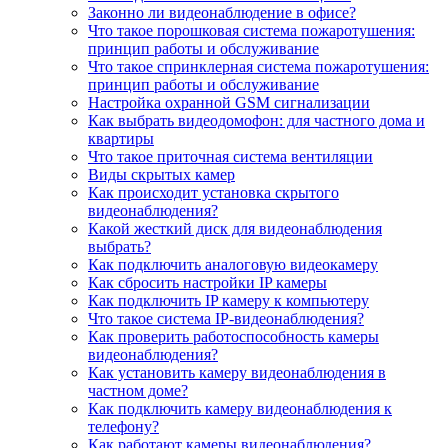
Законно ли видеонаблюдение в офисе?
Что такое порошковая система пожаротушения:
принцип работы и обслуживание
Что такое спринклерная система пожаротушения:
принцип работы и обслуживание
Настройка охранной GSM сигнализации
Как выбрать видеодомофон: для частного дома и
квартиры
Что такое приточная система вентиляции
Виды скрытых камер
Как происходит установка скрытого
видеонаблюдения?
Какой жесткий диск для видеонаблюдения
выбрать?
Как подключить аналоговую видеокамеру
Как сбросить настройки IP камеры
Как подключить IP камеру к компьютеру
Что такое система IP-видеонаблюдения?
Как проверить работоспособность камеры
видеонаблюдения?
Как установить камеру видеонаблюдения в
частном доме?
Как подключить камеру видеонаблюдения к
телефону?
Как работают камеры видеонаблюдения?