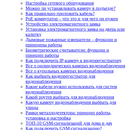
Настройка сетевого оборудования
Можно ли устанавливать камеру в подъезде?
Как правильно проложить кабель?
PoE коммутатор – что это и для чего он нужен
Устройство электромагнитного замка
Установка электромагнитного замка на дверь или
калитку
Дымовые пожарные извещатели – функции и
принципы работы
Биометрические считыватели: функции и
принцип работы
Как подключить IP-камеру к видеорегистратору
Все о цилиндрических камерах видеонаблюдения
Все о купольных камерах видеонаблюдения
Как выбрать видеорегистратор для
видеонаблюдения
Какие кабели нужно использовать для систем
видеонаблюдения
Какой роутер выбрать для видеонаблюдения
Какую камеру видеонаблюдения выбрать для
улицы
Рамки металлодетектора: принцип работы,
установка и настройка
ТОП-10 GSM-сигнализаций для дома и дач
Как подключить GSM-сигнализацию?