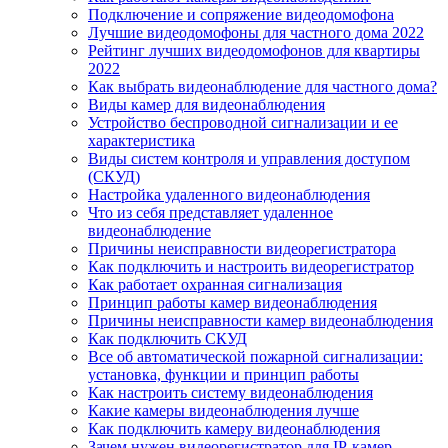
Подключение и сопряжение видеодомофона
Лучшие видеодомофоны для частного дома 2022
Рейтинг лучших видеодомофонов для квартиры
2022
Как выбрать видеонаблюдение для частного дома?
Виды камер для видеонаблюдения
Устройство беспроводной сигнализации и ее
характеристика
Виды систем контроля и управления доступом
(СКУД)
Настройка удаленного видеонаблюдения
Что из себя представляет удаленное
видеонаблюдение
Причины неисправности видеорегистратора
Как подключить и настроить видеорегистратор
Как работает охранная сигнализация
Принцип работы камер видеонаблюдения
Причины неисправности камер видеонаблюдения
Как подключить СКУД
Все об автоматической пожарной сигнализации:
установка, функции и принцип работы
Как настроить систему видеонаблюдения
Какие камеры видеонаблюдения лучше
Как подключить камеру видеонаблюдения
Зачем нужен видеорегистратор для IP-камер