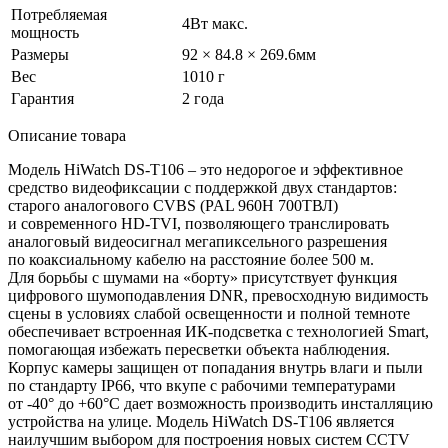
Потребляемая
4Вт макс.
мощность
Размеры
92 × 84.8 × 269.6мм
Вес
1010 г
Гарантия
2 года
Описание товара
Модель HiWatch DS-T106 – это недорогое и эффективное
средство видеофиксации с поддержкой двух стандартов:
старого аналогового CVBS
(PAL
960H 700ТВЛ)
и современного HD-TVI, позволяющего транслировать
аналоговый видеосигнал мегапиксельного разрешения
по коаксиальному кабелю на расстояние более 500 м.
Для борьбы с шумами на
«борту
» присутствует функция
цифрового шумоподавления DNR, превосходную видимость
сцены в условиях слабой освещенности и полной темноте
обеспечивает встроенная ИК-подсветка с технологией Smart,
помогающая избежать пересветки объекта наблюдения.
Корпус камеры защищен от попадания внутрь влаги и пыли
по стандарту IP66, что вкупе с рабочими температурами
от -40° до +60°C дает возможность производить инсталляцию
устройства на улице. Модель HiWatch DS-T106 является
наилучшим выбором для построения новых систем CCTV