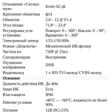
Отношение
«Сигнал
-
Более 62 дБ
шум»
Крепление объектива
ф14
Объектив
2.8 – 12 @ F1.4
Угол обзора
71.8° – 23.4°
Регулировка угла
Поворот: 0 – 360°, Наклон: 0 – 90°,
установки
Вращение: 0 – 360°
Электронный затвор
1/25-1/50.000с
Режим
«День
/ночь»
Механический ИК-фильтр
Частота к/с
720Р @ 25к/с
Синхронизация
Внутренняя
Улучшение
DNR
изображения
Видеовыход
1 x HD-TVI выход/ CVBS выход
Основное
Дальность действия ИК
До 40м
Smart ИК
Есть
Влагозащита
IP66
-40°С — +60°С, влажность не более
Рабочие условия
90%
Питание
12В DC±15%