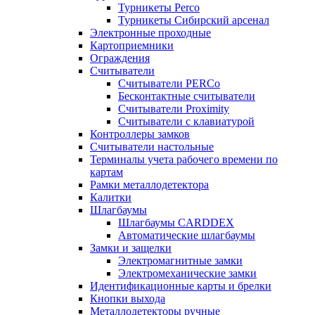
Турникеты Perco
Турникеты Сибирский арсенал
Электронные проходные
Картоприемники
Ограждения
Считыватели
Считыватели PERCo
Бесконтактные считыватели
Считыватели Proximity
Считыватели с клавиатурой
Контроллеры замков
Считыватели настольные
Терминалы учета рабочего времени по
картам
Рамки металлодетектора
Калитки
Шлагбаумы
Шлагбаумы CARDDEX
Автоматические шлагбаумы
Замки и защелки
Электромагнитные замки
Электромеханические замки
Идентификационные карты и брелки
Кнопки выхода
Металлодетекторы ручные