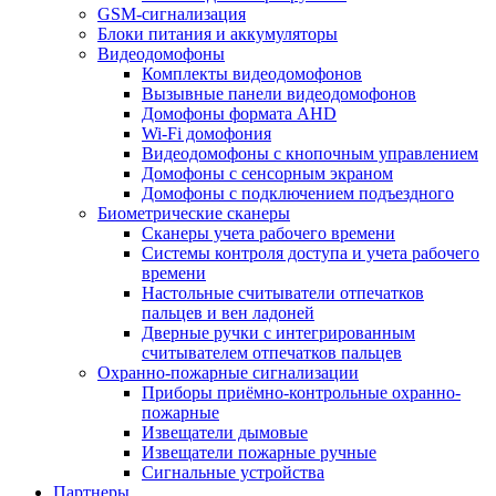
GSM-сигнализация
Блоки питания и аккумуляторы
Видеодомофоны
Комплекты видеодомофонов
Вызывные панели видеодомофонов
Домофоны формата AHD
Wi-Fi домофония
Видеодомофоны с кнопочным управлением
Домофоны с сенсорным экраном
Домофоны с подключением подъездного
Биометрические сканеры
Сканеры учета рабочего времени
Системы контроля доступа и учета рабочего
времени
Настольные считыватели отпечатков
пальцев и вен ладоней
Дверные ручки с интегрированным
считывателем отпечатков пальцев
Охранно-пожарные сигнализации
Приборы приёмно-контрольные охранно-
пожарные
Извещатели дымовые
Извещатели пожарные ручные
Сигнальные устройства
Партнеры