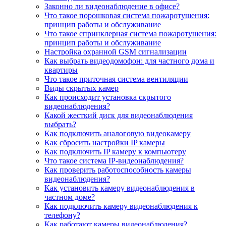
Законно ли видеонаблюдение в офисе?
Что такое порошковая система пожаротушения:
принцип работы и обслуживание
Что такое спринклерная система пожаротушения:
принцип работы и обслуживание
Настройка охранной GSM сигнализации
Как выбрать видеодомофон: для частного дома и
квартиры
Что такое приточная система вентиляции
Виды скрытых камер
Как происходит установка скрытого
видеонаблюдения?
Какой жесткий диск для видеонаблюдения
выбрать?
Как подключить аналоговую видеокамеру
Как сбросить настройки IP камеры
Как подключить IP камеру к компьютеру
Что такое система IP-видеонаблюдения?
Как проверить работоспособность камеры
видеонаблюдения?
Как установить камеру видеонаблюдения в
частном доме?
Как подключить камеру видеонаблюдения к
телефону?
Как работают камеры видеонаблюдения?