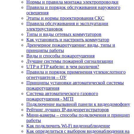
Нормы и правила монтажа электропроводки
Правила и порядок обслуживания наружного
освещения
Этапы и нормы проектирования СКС
Правила обслуживания и эксплуатации
электроустановок
Типы и виды сетевых коммутаторов
Как установить и настроить коммутатор
Дренчерное пожаротушение: виды, типы и
принципы работы
Виды и способы пожаротушения
Лучшие системы пожарной сигнализации
UTP и FTP кабели: в чем различия?
Правила и порядок применения углекислотного
огнетушителя – ОУ
Принципы установки автоматической системы
пожаротушения
Система автоматического газового
пожаротушения - МГП
Подключение вызывной панели к видеодомофону
Рейтинг лучших IP-видеорегистраторов
Мини-камеры – способы подключения и принцип
работы
Как подключить Wi-Fi видеонаблюдение
Как определиться с выбором видеонаблюдения на