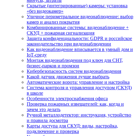
минусы, затраты
Скрытые (интегрированные) камеры: установка
«без видеокамер»
Уличное периметральное видеонаблюдение: выбор
камер и анализ покрытия
Комбинированные системы: видеонаблюдение +
СКУД + пожарная сигнализация
Защита конфиденциальности: GDPR и российское
законодательство при видеонаблюдении
Как видеонаблюдение вписывается в умный дом и
IoT‑среду
Монтаж видеонаблюдения под ключ для СНТ,
бизнес‑парков и промзон
Кибербезопасность систем видеонаблюдения
Какой датчик движения лучше выбрать
Автоматические ворота: управление и настройка
Система контроля и управления доступом (СКУД)
в школе
Особенности электроснабжения офиса
Проверка пожарных извещателей: как, когда и
зачем это делать
Ручной металлодетектор: инструкция, устройство
и правила досмотра
Карты доступа для СКУД: виды, настройка,
подключение и проверка