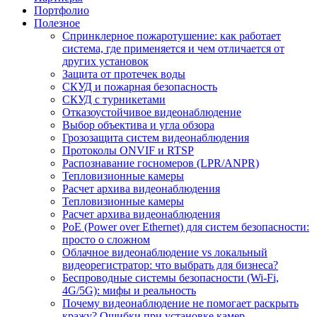
Портфолио
Полезное
Спринклерное пожаротушение: как работает
система, где применяется и чем отличается от
других установок
Защита от протечек воды
СКУД и пожарная безопасность
СКУД с турникетами
Отказоустойчивое видеонаблюдение
Выбор объектива и угла обзора
Грозозащита систем видеонаблюдения
Протоколы ONVIF и RTSP
Распознавание госномеров (LPR/ANPR)
Тепловизионные камеры
Расчет архива видеонаблюдения
Тепловизионные камеры
Расчет архива видеонаблюдения
PoE (Power over Ethernet) для систем безопасности:
просто о сложном
Облачное видеонаблюдение vs локальный
видеорегистратор: что выбрать для бизнеса?
Беспроводные системы безопасности (Wi-Fi,
4G/5G): мифы и реальность
Почему видеонаблюдение не помогает раскрыть
кражу? Ошибки при установке камер