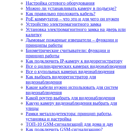
Настройка сетевого оборудования
Можно ли устанавливать камеру в подъезде?
Как правильно проложить кабель?
PoE коммутатор – что это и для чего он нужен
Устройство электромагнитного замка
Установка электромагнитного замка на дверь или
калитку
Дымовые пожарные извещатели – функции и
принципы работы
Биометрические считыватели: функции и
принцип работы
Как подключить IP-камеру к видеорегистратору
Все о цилиндрических камерах видеонаблюдения
Все о купольных камерах видеонаблюдения
Как выбрать видеорегистратор для
видеонаблюдения
Какие кабели нужно использовать для систем
видеонаблюдения
Какой роутер выбрать для видеонаблюдения
Какую камеру видеонаблюдения выбрать для
улицы
Рамки металлодетектора: принцип работы,
установка и настройка
ТОП-10 GSM-сигнализаций для дома и дач
Как подключить GSM-сигнализацию?