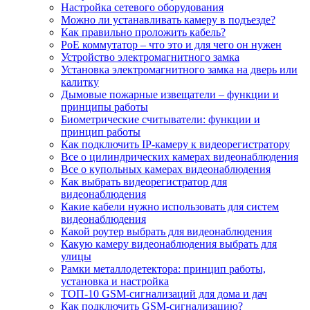
Настройка сетевого оборудования
Можно ли устанавливать камеру в подъезде?
Как правильно проложить кабель?
PoE коммутатор – что это и для чего он нужен
Устройство электромагнитного замка
Установка электромагнитного замка на дверь или
калитку
Дымовые пожарные извещатели – функции и
принципы работы
Биометрические считыватели: функции и
принцип работы
Как подключить IP-камеру к видеорегистратору
Все о цилиндрических камерах видеонаблюдения
Все о купольных камерах видеонаблюдения
Как выбрать видеорегистратор для
видеонаблюдения
Какие кабели нужно использовать для систем
видеонаблюдения
Какой роутер выбрать для видеонаблюдения
Какую камеру видеонаблюдения выбрать для
улицы
Рамки металлодетектора: принцип работы,
установка и настройка
ТОП-10 GSM-сигнализаций для дома и дач
Как подключить GSM-сигнализацию?