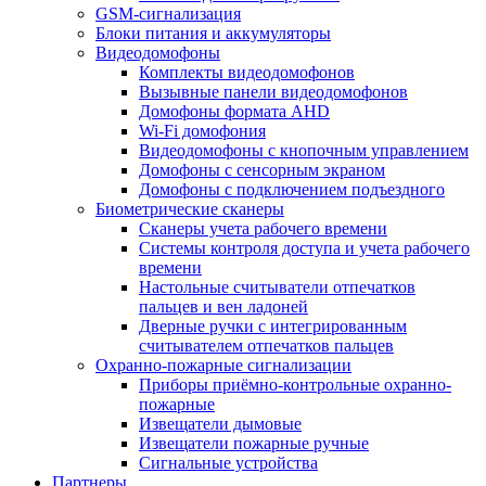
GSM-сигнализация
Блоки питания и аккумуляторы
Видеодомофоны
Комплекты видеодомофонов
Вызывные панели видеодомофонов
Домофоны формата AHD
Wi-Fi домофония
Видеодомофоны с кнопочным управлением
Домофоны с сенсорным экраном
Домофоны с подключением подъездного
Биометрические сканеры
Сканеры учета рабочего времени
Системы контроля доступа и учета рабочего
времени
Настольные считыватели отпечатков
пальцев и вен ладоней
Дверные ручки с интегрированным
считывателем отпечатков пальцев
Охранно-пожарные сигнализации
Приборы приёмно-контрольные охранно-
пожарные
Извещатели дымовые
Извещатели пожарные ручные
Сигнальные устройства
Партнеры