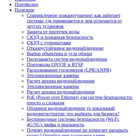
Портфолио
Полезное
Спринклерное пожаротушение: как работает
система, где применяется и чем отличается от
других установок
Защита от протечек воды
СКУД и пожарная безопасность
СКУД с турникетами
Отказоустойчивое видеонаблюдение
Выбор объектива и угла обзора
Грозозащита систем видеонаблюдения
Протоколы ONVIF и RTSP
Распознавание госномеров (LPR/ANPR)
Тепловизионные камеры
Расчет архива видеонаблюдения
Тепловизионные камеры
Расчет архива видеонаблюдения
PoE (Power over Ethernet) для систем безопасности:
просто о сложном
Облачное видеонаблюдение vs локальный
видеорегистратор: что выбрать для бизнеса?
Беспроводные системы безопасности (Wi-Fi,
4G/5G): мифы и реальность
Почему видеонаблюдение не помогает раскрыть
кражу? Ошибки при установке камер