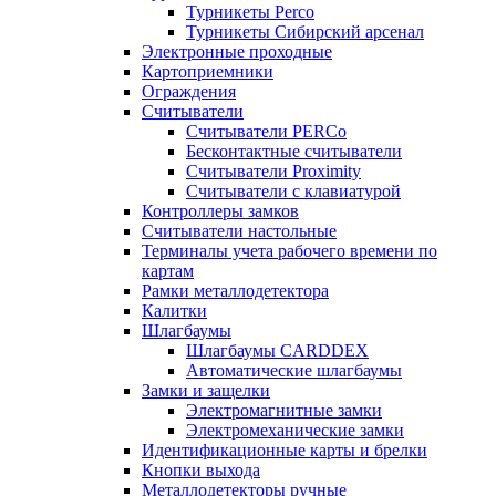
Турникеты Perco
Турникеты Сибирский арсенал
Электронные проходные
Картоприемники
Ограждения
Считыватели
Считыватели PERCo
Бесконтактные считыватели
Считыватели Proximity
Считыватели с клавиатурой
Контроллеры замков
Считыватели настольные
Терминалы учета рабочего времени по
картам
Рамки металлодетектора
Калитки
Шлагбаумы
Шлагбаумы CARDDEX
Автоматические шлагбаумы
Замки и защелки
Электромагнитные замки
Электромеханические замки
Идентификационные карты и брелки
Кнопки выхода
Металлодетекторы ручные