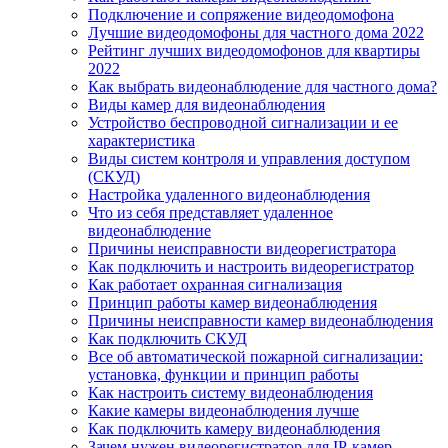
Подключение и сопряжение видеодомофона
Лучшие видеодомофоны для частного дома 2022
Рейтинг лучших видеодомофонов для квартиры
2022
Как выбрать видеонаблюдение для частного дома?
Виды камер для видеонаблюдения
Устройство беспроводной сигнализации и ее
характеристика
Виды систем контроля и управления доступом
(СКУД)
Настройка удаленного видеонаблюдения
Что из себя представляет удаленное
видеонаблюдение
Причины неисправности видеорегистратора
Как подключить и настроить видеорегистратор
Как работает охранная сигнализация
Принцип работы камер видеонаблюдения
Причины неисправности камер видеонаблюдения
Как подключить СКУД
Все об автоматической пожарной сигнализации:
установка, функции и принцип работы
Как настроить систему видеонаблюдения
Какие камеры видеонаблюдения лучше
Как подключить камеру видеонаблюдения
Зачем нужен видеорегистратор для IP-камер