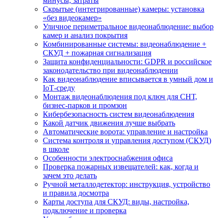
минусы, затраты
Скрытые (интегрированные) камеры: установка
«без видеокамер»
Уличное периметральное видеонаблюдение: выбор
камер и анализ покрытия
Комбинированные системы: видеонаблюдение +
СКУД + пожарная сигнализация
Защита конфиденциальности: GDPR и российское
законодательство при видеонаблюдении
Как видеонаблюдение вписывается в умный дом и
IoT‑среду
Монтаж видеонаблюдения под ключ для СНТ,
бизнес‑парков и промзон
Кибербезопасность систем видеонаблюдения
Какой датчик движения лучше выбрать
Автоматические ворота: управление и настройка
Система контроля и управления доступом (СКУД)
в школе
Особенности электроснабжения офиса
Проверка пожарных извещателей: как, когда и
зачем это делать
Ручной металлодетектор: инструкция, устройство
и правила досмотра
Карты доступа для СКУД: виды, настройка,
подключение и проверка