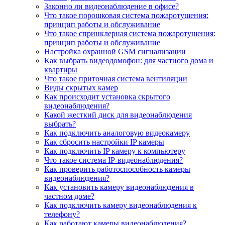
Законно ли видеонаблюдение в офисе?
Что такое порошковая система пожаротушения:
принцип работы и обслуживание
Что такое спринклерная система пожаротушения:
принцип работы и обслуживание
Настройка охранной GSM сигнализации
Как выбрать видеодомофон: для частного дома и
квартиры
Что такое приточная система вентиляции
Виды скрытых камер
Как происходит установка скрытого
видеонаблюдения?
Какой жесткий диск для видеонаблюдения
выбрать?
Как подключить аналоговую видеокамеру
Как сбросить настройки IP камеры
Как подключить IP камеру к компьютеру
Что такое система IP-видеонаблюдения?
Как проверить работоспособность камеры
видеонаблюдения?
Как установить камеру видеонаблюдения в
частном доме?
Как подключить камеру видеонаблюдения к
телефону?
Как работают камеры видеонаблюдения?