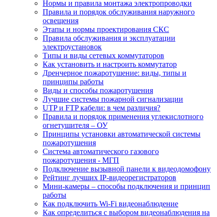
Нормы и правила монтажа электропроводки
Правила и порядок обслуживания наружного
освещения
Этапы и нормы проектирования СКС
Правила обслуживания и эксплуатации
электроустановок
Типы и виды сетевых коммутаторов
Как установить и настроить коммутатор
Дренчерное пожаротушение: виды, типы и
принципы работы
Виды и способы пожаротушения
Лучшие системы пожарной сигнализации
UTP и FTP кабели: в чем различия?
Правила и порядок применения углекислотного
огнетушителя – ОУ
Принципы установки автоматической системы
пожаротушения
Система автоматического газового
пожаротушения - МГП
Подключение вызывной панели к видеодомофону
Рейтинг лучших IP-видеорегистраторов
Мини-камеры – способы подключения и принцип
работы
Как подключить Wi-Fi видеонаблюдение
Как определиться с выбором видеонаблюдения на