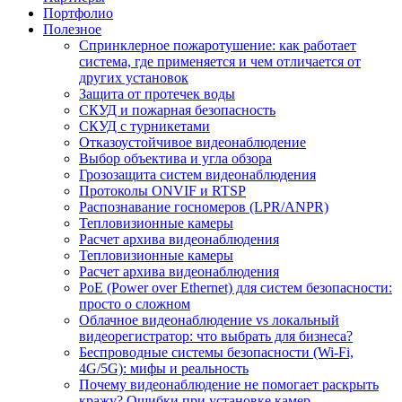
Портфолио
Полезное
Спринклерное пожаротушение: как работает
система, где применяется и чем отличается от
других установок
Защита от протечек воды
СКУД и пожарная безопасность
СКУД с турникетами
Отказоустойчивое видеонаблюдение
Выбор объектива и угла обзора
Грозозащита систем видеонаблюдения
Протоколы ONVIF и RTSP
Распознавание госномеров (LPR/ANPR)
Тепловизионные камеры
Расчет архива видеонаблюдения
Тепловизионные камеры
Расчет архива видеонаблюдения
PoE (Power over Ethernet) для систем безопасности:
просто о сложном
Облачное видеонаблюдение vs локальный
видеорегистратор: что выбрать для бизнеса?
Беспроводные системы безопасности (Wi-Fi,
4G/5G): мифы и реальность
Почему видеонаблюдение не помогает раскрыть
кражу? Ошибки при установке камер