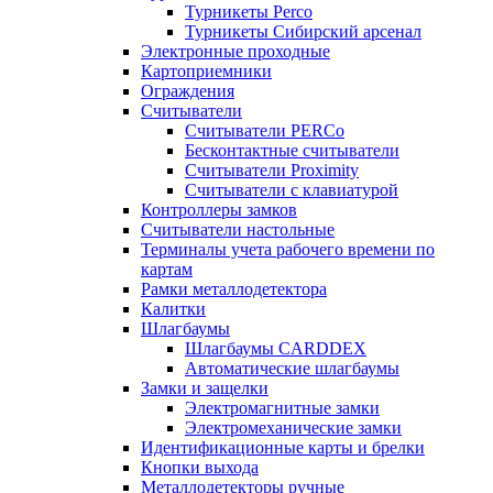
Турникеты Perco
Турникеты Сибирский арсенал
Электронные проходные
Картоприемники
Ограждения
Считыватели
Считыватели PERCo
Бесконтактные считыватели
Считыватели Proximity
Считыватели с клавиатурой
Контроллеры замков
Считыватели настольные
Терминалы учета рабочего времени по
картам
Рамки металлодетектора
Калитки
Шлагбаумы
Шлагбаумы CARDDEX
Автоматические шлагбаумы
Замки и защелки
Электромагнитные замки
Электромеханические замки
Идентификационные карты и брелки
Кнопки выхода
Металлодетекторы ручные