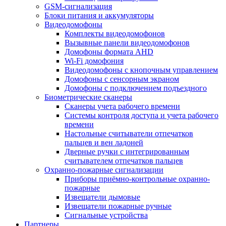
GSM-сигнализация
Блоки питания и аккумуляторы
Видеодомофоны
Комплекты видеодомофонов
Вызывные панели видеодомофонов
Домофоны формата AHD
Wi-Fi домофония
Видеодомофоны с кнопочным управлением
Домофоны с сенсорным экраном
Домофоны с подключением подъездного
Биометрические сканеры
Сканеры учета рабочего времени
Системы контроля доступа и учета рабочего
времени
Настольные считыватели отпечатков
пальцев и вен ладоней
Дверные ручки с интегрированным
считывателем отпечатков пальцев
Охранно-пожарные сигнализации
Приборы приёмно-контрольные охранно-
пожарные
Извещатели дымовые
Извещатели пожарные ручные
Сигнальные устройства
Партнеры