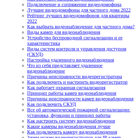
Подключение и сопряжение видеодомофона
Лучшие видеодомофоны для частного дома 2022
Рейтинг лучших видеодомофонов для квартиры
2022
Как выбрать видеонаблюдение для частного дома?
Виды камер для видеонаблюдения
Устройство беспроводной сигнализации и ее
характеристика
Виды систем контроля и управления доступом
(СКУД)
Настройка удаленного видеонаблюдения
Что из себя представляет удаленное
видеонаблюдение
Причины неисправности видеорегистратора
Как подключить и настроить видеорегистратор
Как работает охранная сигнализация
Принцип работы камер видеонаблюдения
Причины неисправности камер видеонаблюдения
Как подключить СКУД
Все об автоматической пожарной сигнализации:
установка, функции и принцип работы
Как настроить систему видеонаблюдения
Какие камеры видеонаблюдения лучше
Как подключить камеру видеонаблюдения
Зачем нужен видеорегистратор для IP-камер