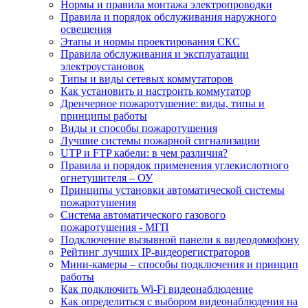
Нормы и правила монтажа электропроводки
Правила и порядок обслуживания наружного
освещения
Этапы и нормы проектирования СКС
Правила обслуживания и эксплуатации
электроустановок
Типы и виды сетевых коммутаторов
Как установить и настроить коммутатор
Дренчерное пожаротушение: виды, типы и
принципы работы
Виды и способы пожаротушения
Лучшие системы пожарной сигнализации
UTP и FTP кабели: в чем различия?
Правила и порядок применения углекислотного
огнетушителя – ОУ
Принципы установки автоматической системы
пожаротушения
Система автоматического газового
пожаротушения - МГП
Подключение вызывной панели к видеодомофону
Рейтинг лучших IP-видеорегистраторов
Мини-камеры – способы подключения и принцип
работы
Как подключить Wi-Fi видеонаблюдение
Как определиться с выбором видеонаблюдения на