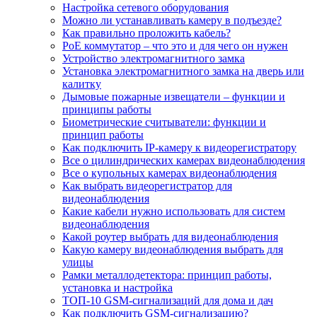
Настройка сетевого оборудования
Можно ли устанавливать камеру в подъезде?
Как правильно проложить кабель?
PoE коммутатор – что это и для чего он нужен
Устройство электромагнитного замка
Установка электромагнитного замка на дверь или
калитку
Дымовые пожарные извещатели – функции и
принципы работы
Биометрические считыватели: функции и
принцип работы
Как подключить IP-камеру к видеорегистратору
Все о цилиндрических камерах видеонаблюдения
Все о купольных камерах видеонаблюдения
Как выбрать видеорегистратор для
видеонаблюдения
Какие кабели нужно использовать для систем
видеонаблюдения
Какой роутер выбрать для видеонаблюдения
Какую камеру видеонаблюдения выбрать для
улицы
Рамки металлодетектора: принцип работы,
установка и настройка
ТОП-10 GSM-сигнализаций для дома и дач
Как подключить GSM-сигнализацию?