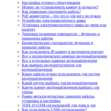
Настройка сетевого оборудования
Можно ли устанавливать камеру в подъезде?
Как правильно проложить кабель?
PoE коммутатор – что это и для чего он нужен
Устройство электромагнитного замка
Установка электромагнитного замка на дверь или
калитку
Дымовые пожарные извещатели – функции и
принципы работы
Биометрические считыватели: функции и
принцип работы
Как подключить IP-камеру к видеорегистратору
Все о цилиндрических камерах видеонаблюдения
Все о купольных камерах видеонаблюдения
Как выбрать видеорегистратор для
видеонаблюдения
Какие кабели нужно использовать для систем
видеонаблюдения
Какой роутер выбрать для видеонаблюдения
Какую камеру видеонаблюдения выбрать для
улицы
Рамки металлодетектора: принцип работы,
установка и настройка
ТОП-10 GSM-сигнализаций для дома и дач
Как подключить GSM-сигнализацию?