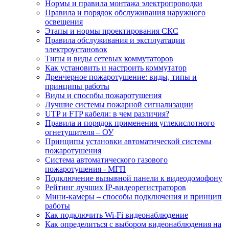
Нормы и правила монтажа электропроводки
Правила и порядок обслуживания наружного
освещения
Этапы и нормы проектирования СКС
Правила обслуживания и эксплуатации
электроустановок
Типы и виды сетевых коммутаторов
Как установить и настроить коммутатор
Дренчерное пожаротушение: виды, типы и
принципы работы
Виды и способы пожаротушения
Лучшие системы пожарной сигнализации
UTP и FTP кабели: в чем различия?
Правила и порядок применения углекислотного
огнетушителя – ОУ
Принципы установки автоматической системы
пожаротушения
Система автоматического газового
пожаротушения - МГП
Подключение вызывной панели к видеодомофону
Рейтинг лучших IP-видеорегистраторов
Мини-камеры – способы подключения и принцип
работы
Как подключить Wi-Fi видеонаблюдение
Как определиться с выбором видеонаблюдения на