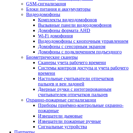
GSM-сигнализация
Блоки питания и аккумуляторы
Видеодомофоны
Комплекты видеодомофонов
Вызывные панели видеодомофонов
Домофоны формата AHD
Wi-Fi домофония
Видеодомофоны с кнопочным управлением
Домофоны с сенсорным экраном
Домофоны с подключением подъездного
Биометрические сканеры
Сканеры учета рабочего времени
Системы контроля доступа и учета рабочего
времени
Настольные считыватели отпечатков
пальцев и вен ладоней
Дверные ручки с интегрированным
считывателем отпечатков пальцев
Охранно-пожарные сигнализации
Приборы приёмно-контрольные охранно-
пожарные
Извещатели дымовые
Извещатели пожарные ручные
Сигнальные устройства
Партнеры