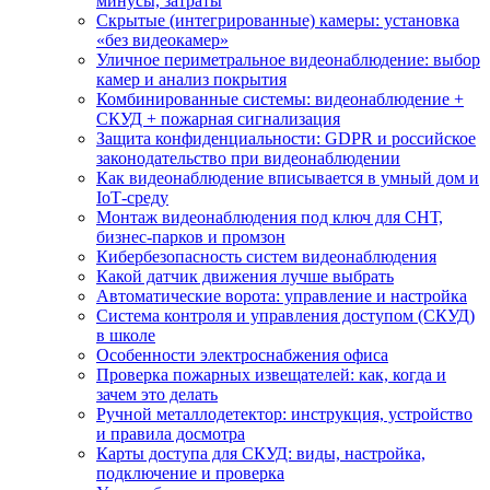
минусы, затраты
Скрытые (интегрированные) камеры: установка
«без видеокамер»
Уличное периметральное видеонаблюдение: выбор
камер и анализ покрытия
Комбинированные системы: видеонаблюдение +
СКУД + пожарная сигнализация
Защита конфиденциальности: GDPR и российское
законодательство при видеонаблюдении
Как видеонаблюдение вписывается в умный дом и
IoT‑среду
Монтаж видеонаблюдения под ключ для СНТ,
бизнес‑парков и промзон
Кибербезопасность систем видеонаблюдения
Какой датчик движения лучше выбрать
Автоматические ворота: управление и настройка
Система контроля и управления доступом (СКУД)
в школе
Особенности электроснабжения офиса
Проверка пожарных извещателей: как, когда и
зачем это делать
Ручной металлодетектор: инструкция, устройство
и правила досмотра
Карты доступа для СКУД: виды, настройка,
подключение и проверка