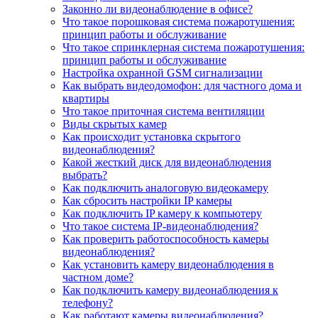
Законно ли видеонаблюдение в офисе?
Что такое порошковая система пожаротушения:
принцип работы и обслуживание
Что такое спринклерная система пожаротушения:
принцип работы и обслуживание
Настройка охранной GSM сигнализации
Как выбрать видеодомофон: для частного дома и
квартиры
Что такое приточная система вентиляции
Виды скрытых камер
Как происходит установка скрытого
видеонаблюдения?
Какой жесткий диск для видеонаблюдения
выбрать?
Как подключить аналоговую видеокамеру
Как сбросить настройки IP камеры
Как подключить IP камеру к компьютеру
Что такое система IP-видеонаблюдения?
Как проверить работоспособность камеры
видеонаблюдения?
Как установить камеру видеонаблюдения в
частном доме?
Как подключить камеру видеонаблюдения к
телефону?
Как работают камеры видеонаблюдения?