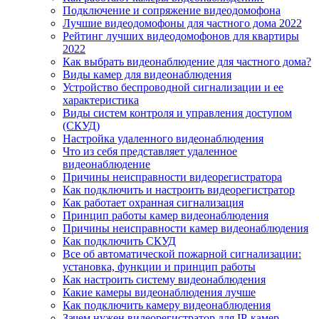
Подключение и сопряжение видеодомофона
Лучшие видеодомофоны для частного дома 2022
Рейтинг лучших видеодомофонов для квартиры
2022
Как выбрать видеонаблюдение для частного дома?
Виды камер для видеонаблюдения
Устройство беспроводной сигнализации и ее
характеристика
Виды систем контроля и управления доступом
(СКУД)
Настройка удаленного видеонаблюдения
Что из себя представляет удаленное
видеонаблюдение
Причины неисправности видеорегистратора
Как подключить и настроить видеорегистратор
Как работает охранная сигнализация
Принцип работы камер видеонаблюдения
Причины неисправности камер видеонаблюдения
Как подключить СКУД
Все об автоматической пожарной сигнализации:
установка, функции и принцип работы
Как настроить систему видеонаблюдения
Какие камеры видеонаблюдения лучше
Как подключить камеру видеонаблюдения
Зачем нужен видеорегистратор для IP-камер