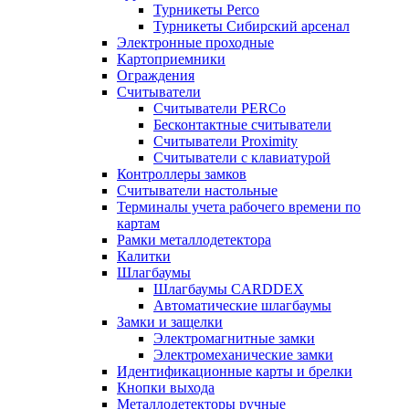
Турникеты Perco
Турникеты Сибирский арсенал
Электронные проходные
Картоприемники
Ограждения
Считыватели
Считыватели PERCo
Бесконтактные считыватели
Считыватели Proximity
Считыватели с клавиатурой
Контроллеры замков
Считыватели настольные
Терминалы учета рабочего времени по
картам
Рамки металлодетектора
Калитки
Шлагбаумы
Шлагбаумы CARDDEX
Автоматические шлагбаумы
Замки и защелки
Электромагнитные замки
Электромеханические замки
Идентификационные карты и брелки
Кнопки выхода
Металлодетекторы ручные