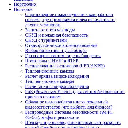
Портфолио
Полезное
Спринклерное пожаротушение: как работает
система, где применяется и чем отличается от
других установок
Защита от протечек воды
СКУД и пожарная безопасность
СКУД с турникетами
Отказоустойчивое видеонаблюдение
Выбор объектива и угла обзора
Грозозащита систем видеонаблюдения
Протоколы ONVIF и RTSP
Распознавание госномеров (LPR/ANPR)
Тепловизионные камеры
Расчет архива видеонаблюдения
Тепловизионные камеры
Расчет архива видеонаблюдения
PoE (Power over Ethernet) для систем безопасности:
просто о сложном
Облачное видеонаблюдение vs локальный
видеорегистратор: что выбрать для бизнеса?
Беспроводные системы безопасности (Wi-Fi,
4G/5G): мифы и реальность
Почему видеонаблюдение не помогает раскрыть
кражу? Ошибки при установке камер