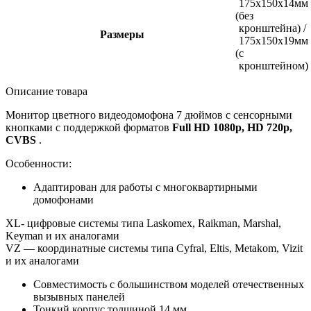
175х150х14мм
(без
кронштейна) /
Размеры
175х150х19мм
(с
кронштейном)
Описание товара
Монитор цветного видеодомофона 7 дюймов с сенсорными
кнопками с поддержкой форматов
Full HD 1080p, HD 720p,
CVBS
.
Особенности:
Адаптирован для работы с
многоквартирными
домофонами
XL- цифровые системы типа Laskomex, Raikman, Marshal,
Keyman и их аналогами
VZ — координатные системы типа Cyfral, Eltis, Metakom, Vizit
и их аналогами
Совместимость с большинством моделей отечественных
вызывных панелей
Тонкий корпус толщиной 14 мм.