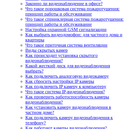
Законно ли видеонаблюдение в офисе?
Что такое порошковая система пожаротушения:
принцип работы и обслуживание
Что такое спринклерная система пожаротушения:
принцип работы и обслуживание
Настройка охранной GSM сигнализации
Как выбрать видеодомофон: для частного дома и
квартиры
Что такое приточная система вентиляции
Виды скрытых камер
Как происходит установка скрытого
видеонаблюдения?
Какой жесткий диск для видеонаблюдения
выбрать?
Как подключить аналоговую видеокамеру
Как сбросить настройки IP камеры
Как подключить IP камеру к компьютеру
Что такое система IP-видеонаблюдения?
Как проверить работоспособность камеры
видеонаблюдения?
Как установить камеру видеонаблюдения в
частном доме?
Как подключить камеру видеонаблюдения к
телефону?
Как работают камеры видеонаблюдения?