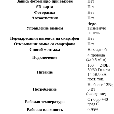
Запись фото/видео при вызове
Нет
SD карта
Нет
Фоторамка
Нет
Автоответчик
Нет
Через
Управление замком
вызывную
панель
Переадресация вызовов на смартфон
Нет
Открывание замка со смартфона
Нет
Способ монтажа
Накладной
4 провода
Подключение
(4х0
,5 м² м)
100 — 240В,
50/60 Гц или
Питание
14,5В/0,8А
пост. ток.
Не более 12Вт,
Потребление
5 Вт
(ожидание
)
От 0 до +40
Рабочая температура
град.С
Рабочая влажность
0-95%