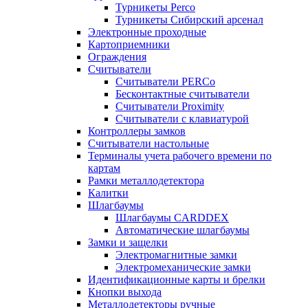
Турникеты Perco
Турникеты Сибирский арсенал
Электронные проходные
Картоприемники
Ограждения
Считыватели
Считыватели PERCo
Бесконтактные считыватели
Считыватели Proximity
Считыватели с клавиатурой
Контроллеры замков
Считыватели настольные
Терминалы учета рабочего времени по
картам
Рамки металлодетектора
Калитки
Шлагбаумы
Шлагбаумы CARDDEX
Автоматические шлагбаумы
Замки и защелки
Электромагнитные замки
Электромеханические замки
Идентификационные карты и брелки
Кнопки выхода
Металлодетекторы ручные