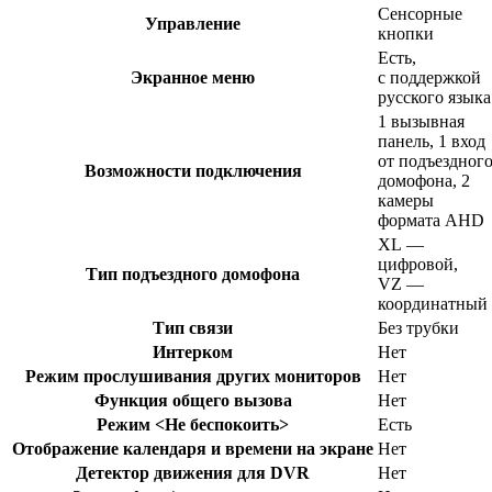
Сенсорные
Управление
кнопки
Есть,
Экранное меню
с поддержкой
русского языка
1 вызывная
панель, 1 вход
от подъездног
Возможности подключения
домофона, 2
камеры
формата AHD
XL —
цифровой,
Тип подъездного домофона
VZ —
координатный
Тип связи
Без трубки
Интерком
Нет
Режим прослушивания других мониторов
Нет
Функция общего вызова
Нет
Режим <Не беспокоить>
Есть
Отображение календаря и времени на экране
Нет
Детектор движения для DVR
Нет