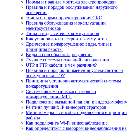
Нормы и правила монтажа электропроводки
Правила и порядок обслуживания наружного
освещения
Этапы и нормы проектирования СКС
Правила обслуживания и эксплуатации
электроустановок
Типы и виды сетевых коммутаторов
Как установить и настроить коммутатор
Дренчерное пожаротушение: виды, типы и
принципы работы
Виды и способы пожаротушения
Лучшие системы пожарной сигнализации
UTP и FTP кабели: в чем различия?
Правила и порядок применения углекислотного
огнетушителя – ОУ
Принципы установки автоматической системы
пожаротушения
Система автоматического газового
пожаротушения - МГП
Подключение вызывной панели к видеодомофону
Рейтинг лучших IP-видеорегистраторов
Мини-камеры – способы подключения и принцип
работы
Как подключить Wi-Fi видеонаблюдение
Как определиться с выбором видеонаблюдения на