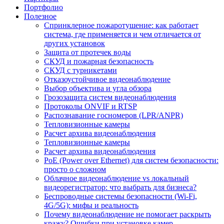
Портфолио
Полезное
Спринклерное пожаротушение: как работает
система, где применяется и чем отличается от
других установок
Защита от протечек воды
СКУД и пожарная безопасность
СКУД с турникетами
Отказоустойчивое видеонаблюдение
Выбор объектива и угла обзора
Грозозащита систем видеонаблюдения
Протоколы ONVIF и RTSP
Распознавание госномеров (LPR/ANPR)
Тепловизионные камеры
Расчет архива видеонаблюдения
Тепловизионные камеры
Расчет архива видеонаблюдения
PoE (Power over Ethernet) для систем безопасности:
просто о сложном
Облачное видеонаблюдение vs локальный
видеорегистратор: что выбрать для бизнеса?
Беспроводные системы безопасности (Wi-Fi,
4G/5G): мифы и реальность
Почему видеонаблюдение не помогает раскрыть
кражу? Ошибки при установке камер