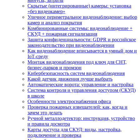
минусы, затраты
Скрытые (интегрированные) камеры: установка
«без видеокамер»
Уличное периметральное видеонаблюдение: выбор
камер и анализ покрытия
Комбинированные системы: видеонаблюдение +
СКУД + пожарная сигнализация
Защита конфиденциальности: GDPR и российское
законодательство при видеонаблюдении
Как видеонаблюдение вписывается в умный дом и
IoT‑среду
Монтаж видеонаблюдения под ключ для СНТ,
бизнес‑парков и промзон
Кибербезопасность систем видеонаблюдения
Какой датчик движения лучше выбрать
Автоматические ворота: управление и настройка
Система контроля и управления доступом (СКУД)
в школе
Особенности электроснабжения офиса
Проверка пожарных извещателей: как, когда и
зачем это делать
Ручной металлодетектор: инструкция, устройство
и правила досмотра
Карты доступа для СКУД: виды, настройка,
подключение и проверка