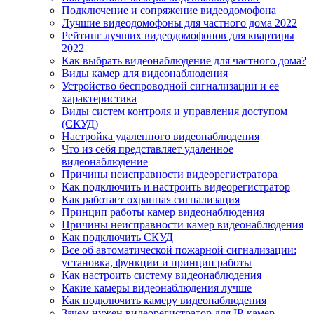
Подключение и сопряжение видеодомофона
Лучшие видеодомофоны для частного дома 2022
Рейтинг лучших видеодомофонов для квартиры
2022
Как выбрать видеонаблюдение для частного дома?
Виды камер для видеонаблюдения
Устройство беспроводной сигнализации и ее
характеристика
Виды систем контроля и управления доступом
(СКУД)
Настройка удаленного видеонаблюдения
Что из себя представляет удаленное
видеонаблюдение
Причины неисправности видеорегистратора
Как подключить и настроить видеорегистратор
Как работает охранная сигнализация
Принцип работы камер видеонаблюдения
Причины неисправности камер видеонаблюдения
Как подключить СКУД
Все об автоматической пожарной сигнализации:
установка, функции и принцип работы
Как настроить систему видеонаблюдения
Какие камеры видеонаблюдения лучше
Как подключить камеру видеонаблюдения
Зачем нужен видеорегистратор для IP-камер