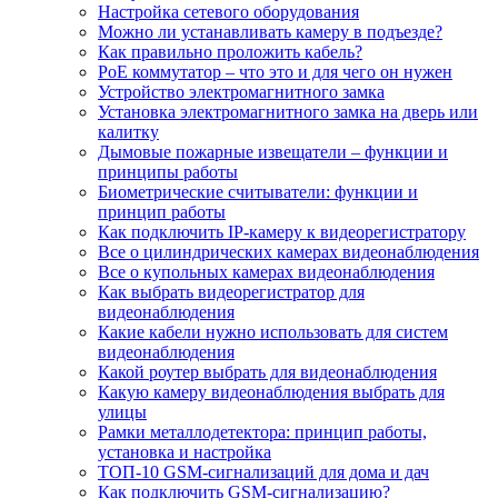
Настройка сетевого оборудования
Можно ли устанавливать камеру в подъезде?
Как правильно проложить кабель?
PoE коммутатор – что это и для чего он нужен
Устройство электромагнитного замка
Установка электромагнитного замка на дверь или
калитку
Дымовые пожарные извещатели – функции и
принципы работы
Биометрические считыватели: функции и
принцип работы
Как подключить IP-камеру к видеорегистратору
Все о цилиндрических камерах видеонаблюдения
Все о купольных камерах видеонаблюдения
Как выбрать видеорегистратор для
видеонаблюдения
Какие кабели нужно использовать для систем
видеонаблюдения
Какой роутер выбрать для видеонаблюдения
Какую камеру видеонаблюдения выбрать для
улицы
Рамки металлодетектора: принцип работы,
установка и настройка
ТОП-10 GSM-сигнализаций для дома и дач
Как подключить GSM-сигнализацию?