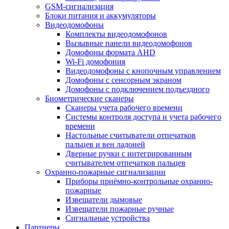
GSM-сигнализация
Блоки питания и аккумуляторы
Видеодомофоны
Комплекты видеодомофонов
Вызывные панели видеодомофонов
Домофоны формата AHD
Wi-Fi домофония
Видеодомофоны с кнопочным управлением
Домофоны с сенсорным экраном
Домофоны с подключением подъездного
Биометрические сканеры
Сканеры учета рабочего времени
Системы контроля доступа и учета рабочего
времени
Настольные считыватели отпечатков
пальцев и вен ладоней
Дверные ручки с интегрированным
считывателем отпечатков пальцев
Охранно-пожарные сигнализации
Приборы приёмно-контрольные охранно-
пожарные
Извещатели дымовые
Извещатели пожарные ручные
Сигнальные устройства
Партнеры