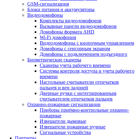
GSM-сигнализация
Блоки питания и аккумуляторы
Видеодомофоны
Комплекты видеодомофонов
Вызывные панели видеодомофонов
Домофоны формата AHD
Wi-Fi домофония
Видеодомофоны с кнопочным управлением
Домофоны с сенсорным экраном
Домофоны с подключением подъездного
Биометрические сканеры
Сканеры учета рабочего времени
Системы контроля доступа и учета рабочего
времени
Настольные считыватели отпечатков
пальцев и вен ладоней
Дверные ручки с интегрированным
считывателем отпечатков пальцев
Охранно-пожарные сигнализации
Приборы приёмно-контрольные охранно-
пожарные
Извещатели дымовые
Извещатели пожарные ручные
Сигнальные устройства
Партнеры