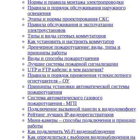
Нормы и правила монтажа электропроводки
Правила и порядок обслуживания наружного
освещения
Этапы и нормы проектирования СКС
Правила обслуживания и эксплуатации
электроустановок
Типы и виды сетевых коммутаторов
Как установить и настроить коммутатор
Дренчерное пожаротушение: виды, типы и
принципы работы
Виды и способы пожаротушения
Лучшие системы пожарной сигнализации
UTP и FTP кабели: в чем различия?
Правила и порядок применения углекислотного
огнетушителя – ОУ
Принципы установки автоматической системы
пожаротушения
Система автоматического газового
пожаротушения - МГП
Подключение вызывной панели к видеодомофону
Рейтинг лучших IP-видеорегистраторов
Мини-камеры – способы подключения и принцип
работы
Как подключить Wi-Fi видеонаблюдение
Как определиться с выбором видеонаблюдения на