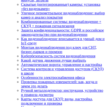
минусы, затраты
Скрытые (интегрированные) камеры: установка
«без видеокамер»
Уличное периметральное видеонаблюдение: выбор
камер и анализ покрытия
Комбинированные системы: видеонаблюдение +
СКУД + пожарная сигнализация
Защита конфиденциальности: GDPR и российское
законодательство при видеонаблюдении
Как видеонаблюдение вписывается в умный дом и
IoT‑среду
Монтаж видеонаблюдения под ключ для СНТ,
бизнес‑парков и промзон
Кибербезопасность систем видеонаблюдения
Какой датчик движения лучше выбрать
Автоматические ворота: управление и настройка
Система контроля и управления доступом (СКУД)
в школе
Особенности электроснабжения офиса
Проверка пожарных извещателей: как, когда и
зачем это делать
Ручной металлодетектор: инструкция, устройство
и правила досмотра
Карты доступа для СКУД: виды, настройка,
подключение и проверка