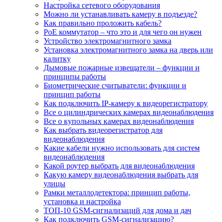
Настройка сетевого оборудования
Можно ли устанавливать камеру в подъезде?
Как правильно проложить кабель?
PoE коммутатор – что это и для чего он нужен
Устройство электромагнитного замка
Установка электромагнитного замка на дверь или
калитку
Дымовые пожарные извещатели – функции и
принципы работы
Биометрические считыватели: функции и
принцип работы
Как подключить IP-камеру к видеорегистратору
Все о цилиндрических камерах видеонаблюдения
Все о купольных камерах видеонаблюдения
Как выбрать видеорегистратор для
видеонаблюдения
Какие кабели нужно использовать для систем
видеонаблюдения
Какой роутер выбрать для видеонаблюдения
Какую камеру видеонаблюдения выбрать для
улицы
Рамки металлодетектора: принцип работы,
установка и настройка
ТОП-10 GSM-сигнализаций для дома и дач
Как подключить GSM-сигнализацию?