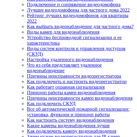
Подключение и сопряжение видеодомофона
Лучшие видеодомофоны для частного дома 2022
Рейтинг лучших видеодомофонов для квартиры
2022
Как выбрать видеонаблюдение для частного дома?
Виды камер для видеонаблюдения
Устройство беспроводной сигнализации и ее
характеристика
Виды систем контроля и управления доступом
(СКУД)
Настройка удаленного видеонаблюдения
Что из себя представляет удаленное
видеонаблюдение
Причины неисправности видеорегистратора
Как подключить и настроить видеорегистратор
Как работает охранная сигнализация
Принцип работы камер видеонаблюдения
Причины неисправности камер видеонаблюдения
Как подключить СКУД
Все об автоматической пожарной сигнализации:
установка, функции и принцип работы
Как настроить систему видеонаблюдения
Какие камеры видеонаблюдения лучше
Как подключить камеру видеонаблюдения
Зачем нужен видеорегистратор для IP-камер