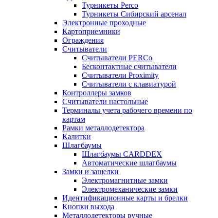
Турникеты Perco
Турникеты Сибирский арсенал
Электронные проходные
Картоприемники
Ограждения
Считыватели
Считыватели PERCo
Бесконтактные считыватели
Считыватели Proximity
Считыватели с клавиатурой
Контроллеры замков
Считыватели настольные
Терминалы учета рабочего времени по
картам
Рамки металлодетектора
Калитки
Шлагбаумы
Шлагбаумы CARDDEX
Автоматические шлагбаумы
Замки и защелки
Электромагнитные замки
Электромеханические замки
Идентификационные карты и брелки
Кнопки выхода
Металлодетекторы ручные