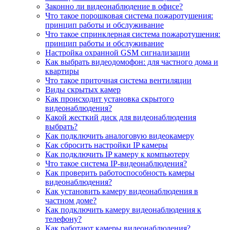
Законно ли видеонаблюдение в офисе?
Что такое порошковая система пожаротушения:
принцип работы и обслуживание
Что такое спринклерная система пожаротушения:
принцип работы и обслуживание
Настройка охранной GSM сигнализации
Как выбрать видеодомофон: для частного дома и
квартиры
Что такое приточная система вентиляции
Виды скрытых камер
Как происходит установка скрытого
видеонаблюдения?
Какой жесткий диск для видеонаблюдения
выбрать?
Как подключить аналоговую видеокамеру
Как сбросить настройки IP камеры
Как подключить IP камеру к компьютеру
Что такое система IP-видеонаблюдения?
Как проверить работоспособность камеры
видеонаблюдения?
Как установить камеру видеонаблюдения в
частном доме?
Как подключить камеру видеонаблюдения к
телефону?
Как работают камеры видеонаблюдения?