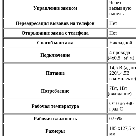
Через
Управление замком
вызывную
панель
Переадресация вызовов на телефон
Нет
Открывание замка с телефона
Нет
Способ монтажа
Накладной
4 провода
Подключение
(4х0
,5 м² м)
14,5 В
(адап
Питание
220/14,5В
в комплекте)
7Вт, 1Вт
Потребление
(ожидание
)
От 0 до +40
Рабочая температура
град.С
Рабочая влажность
0-95%
185 х127,5 х
Размеры
мм