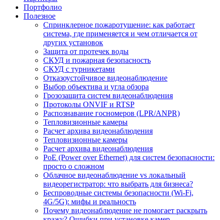
Портфолио
Полезное
Спринклерное пожаротушение: как работает
система, где применяется и чем отличается от
других установок
Защита от протечек воды
СКУД и пожарная безопасность
СКУД с турникетами
Отказоустойчивое видеонаблюдение
Выбор объектива и угла обзора
Грозозащита систем видеонаблюдения
Протоколы ONVIF и RTSP
Распознавание госномеров (LPR/ANPR)
Тепловизионные камеры
Расчет архива видеонаблюдения
Тепловизионные камеры
Расчет архива видеонаблюдения
PoE (Power over Ethernet) для систем безопасности:
просто о сложном
Облачное видеонаблюдение vs локальный
видеорегистратор: что выбрать для бизнеса?
Беспроводные системы безопасности (Wi-Fi,
4G/5G): мифы и реальность
Почему видеонаблюдение не помогает раскрыть
кражу? Ошибки при установке камер