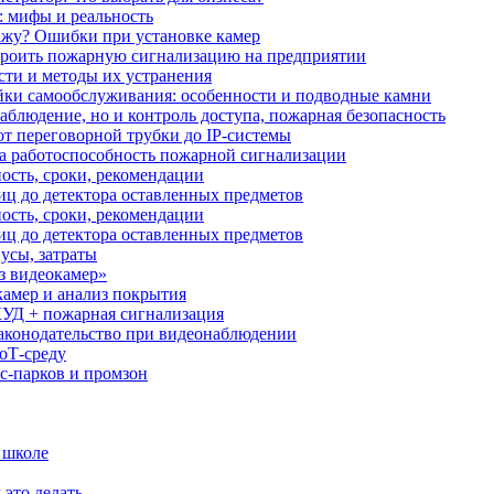
: мифы и реальность
ажу? Ошибки при установке камер
троить пожарную сигнализацию на предприятии
сти и методы их устранения
ки самообслуживания: особенности и подводные камни
аблюдение, но и контроль доступа, пожарная безопасность
от переговорной трубки до IP-системы
за работоспособность пожарной сигнализации
ость, сроки, рекомендации
иц до детектора оставленных предметов
ость, сроки, рекомендации
иц до детектора оставленных предметов
усы, затраты
з видеокамер»
камер и анализ покрытия
УД + пожарная сигнализация
аконодательство при видеонаблюдении
oT‑среду
с‑парков и промзон
 школе
 это делать