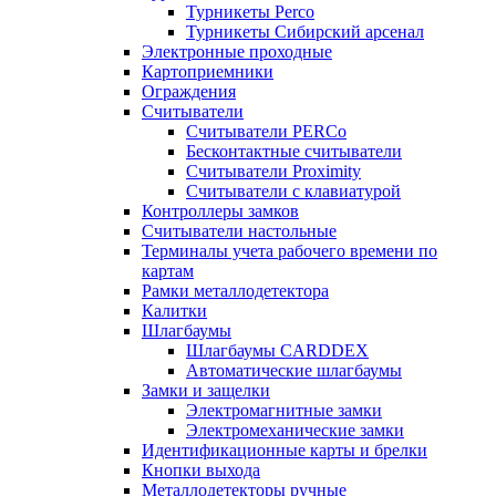
Турникеты Perco
Турникеты Сибирский арсенал
Электронные проходные
Картоприемники
Ограждения
Считыватели
Считыватели PERCo
Бесконтактные считыватели
Считыватели Proximity
Считыватели с клавиатурой
Контроллеры замков
Считыватели настольные
Терминалы учета рабочего времени по
картам
Рамки металлодетектора
Калитки
Шлагбаумы
Шлагбаумы CARDDEX
Автоматические шлагбаумы
Замки и защелки
Электромагнитные замки
Электромеханические замки
Идентификационные карты и брелки
Кнопки выхода
Металлодетекторы ручные