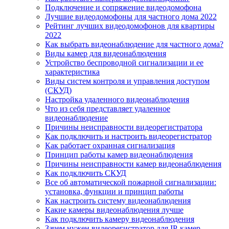
Подключение и сопряжение видеодомофона
Лучшие видеодомофоны для частного дома 2022
Рейтинг лучших видеодомофонов для квартиры
2022
Как выбрать видеонаблюдение для частного дома?
Виды камер для видеонаблюдения
Устройство беспроводной сигнализации и ее
характеристика
Виды систем контроля и управления доступом
(СКУД)
Настройка удаленного видеонаблюдения
Что из себя представляет удаленное
видеонаблюдение
Причины неисправности видеорегистратора
Как подключить и настроить видеорегистратор
Как работает охранная сигнализация
Принцип работы камер видеонаблюдения
Причины неисправности камер видеонаблюдения
Как подключить СКУД
Все об автоматической пожарной сигнализации:
установка, функции и принцип работы
Как настроить систему видеонаблюдения
Какие камеры видеонаблюдения лучше
Как подключить камеру видеонаблюдения
Зачем нужен видеорегистратор для IP-камер