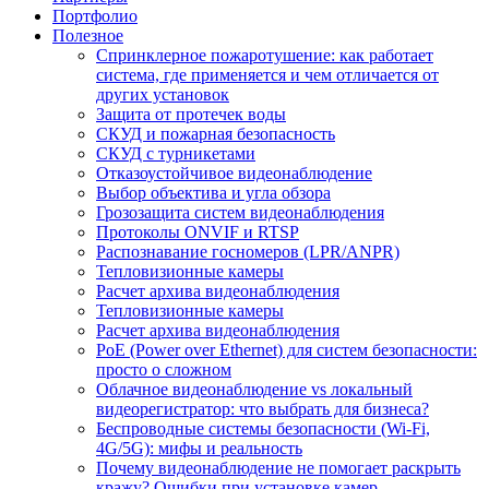
Портфолио
Полезное
Спринклерное пожаротушение: как работает
система, где применяется и чем отличается от
других установок
Защита от протечек воды
СКУД и пожарная безопасность
СКУД с турникетами
Отказоустойчивое видеонаблюдение
Выбор объектива и угла обзора
Грозозащита систем видеонаблюдения
Протоколы ONVIF и RTSP
Распознавание госномеров (LPR/ANPR)
Тепловизионные камеры
Расчет архива видеонаблюдения
Тепловизионные камеры
Расчет архива видеонаблюдения
PoE (Power over Ethernet) для систем безопасности:
просто о сложном
Облачное видеонаблюдение vs локальный
видеорегистратор: что выбрать для бизнеса?
Беспроводные системы безопасности (Wi-Fi,
4G/5G): мифы и реальность
Почему видеонаблюдение не помогает раскрыть
кражу? Ошибки при установке камер