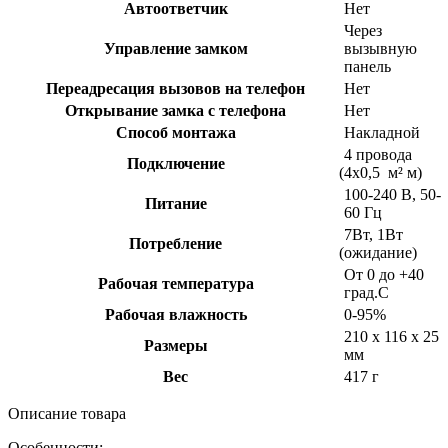
Автоответчик
Нет
Через
Управление замком
вызывную
панель
Переадресация вызовов на телефон
Нет
Открывание замка с телефона
Нет
Способ монтажа
Накладной
4 провода
Подключение
(4х0
,5 м² м)
100-240 В, 50-
Питание
60 Гц
7Вт, 1Вт
Потребление
(ожидание
)
От 0 до +40
Рабочая температура
град.С
Рабочая влажность
0-95%
210 х 116 х 25
Размеры
мм
Вес
417 г
Описание товара
Особенности: