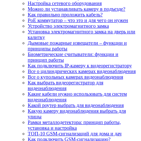
Настройка сетевого оборудования
Можно ли устанавливать камеру в подъезде?
Как правильно проложить кабель?
PoE коммутатор – что это и для чего он нужен
Устройство электромагнитного замка
Установка электромагнитного замка на дверь или
калитку
Дымовые пожарные извещатели – функции и
принципы работы
Биометрические считыватели: функции и
принцип работы
Как подключить IP-камеру к видеорегистратору
Все о цилиндрических камерах видеонаблюдения
Все о купольных камерах видеонаблюдения
Как выбрать видеорегистратор для
видеонаблюдения
Какие кабели нужно использовать для систем
видеонаблюдения
Какой роутер выбрать для видеонаблюдения
Какую камеру видеонаблюдения выбрать для
улицы
Рамки металлодетектора: принцип работы,
установка и настройка
ТОП-10 GSM-сигнализаций для дома и дач
Как подключить GSM-сигнализацию?