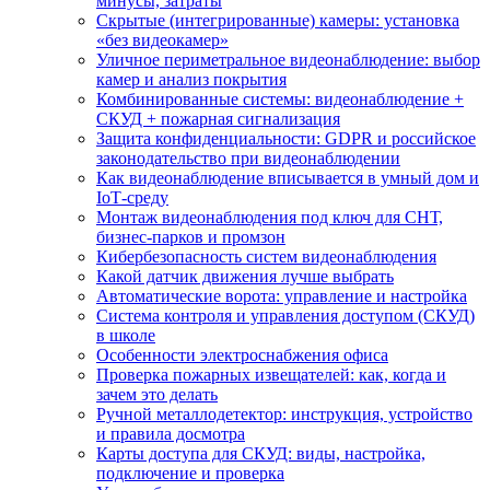
минусы, затраты
Скрытые (интегрированные) камеры: установка
«без видеокамер»
Уличное периметральное видеонаблюдение: выбор
камер и анализ покрытия
Комбинированные системы: видеонаблюдение +
СКУД + пожарная сигнализация
Защита конфиденциальности: GDPR и российское
законодательство при видеонаблюдении
Как видеонаблюдение вписывается в умный дом и
IoT‑среду
Монтаж видеонаблюдения под ключ для СНТ,
бизнес‑парков и промзон
Кибербезопасность систем видеонаблюдения
Какой датчик движения лучше выбрать
Автоматические ворота: управление и настройка
Система контроля и управления доступом (СКУД)
в школе
Особенности электроснабжения офиса
Проверка пожарных извещателей: как, когда и
зачем это делать
Ручной металлодетектор: инструкция, устройство
и правила досмотра
Карты доступа для СКУД: виды, настройка,
подключение и проверка