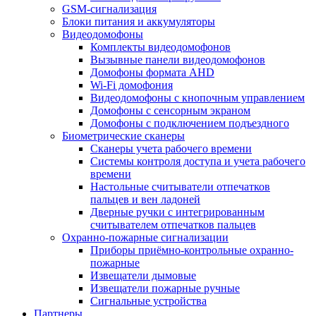
GSM-сигнализация
Блоки питания и аккумуляторы
Видеодомофоны
Комплекты видеодомофонов
Вызывные панели видеодомофонов
Домофоны формата AHD
Wi-Fi домофония
Видеодомофоны с кнопочным управлением
Домофоны с сенсорным экраном
Домофоны с подключением подъездного
Биометрические сканеры
Сканеры учета рабочего времени
Системы контроля доступа и учета рабочего
времени
Настольные считыватели отпечатков
пальцев и вен ладоней
Дверные ручки с интегрированным
считывателем отпечатков пальцев
Охранно-пожарные сигнализации
Приборы приёмно-контрольные охранно-
пожарные
Извещатели дымовые
Извещатели пожарные ручные
Сигнальные устройства
Партнеры