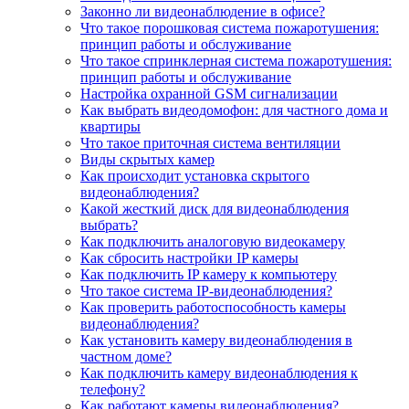
Законно ли видеонаблюдение в офисе?
Что такое порошковая система пожаротушения:
принцип работы и обслуживание
Что такое спринклерная система пожаротушения:
принцип работы и обслуживание
Настройка охранной GSM сигнализации
Как выбрать видеодомофон: для частного дома и
квартиры
Что такое приточная система вентиляции
Виды скрытых камер
Как происходит установка скрытого
видеонаблюдения?
Какой жесткий диск для видеонаблюдения
выбрать?
Как подключить аналоговую видеокамеру
Как сбросить настройки IP камеры
Как подключить IP камеру к компьютеру
Что такое система IP-видеонаблюдения?
Как проверить работоспособность камеры
видеонаблюдения?
Как установить камеру видеонаблюдения в
частном доме?
Как подключить камеру видеонаблюдения к
телефону?
Как работают камеры видеонаблюдения?