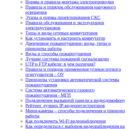
Нормы и правила монтажа электропроводки
Правила и порядок обслуживания наружного
освещения
Этапы и нормы проектирования СКС
Правила обслуживания и эксплуатации
электроустановок
Типы и виды сетевых коммутаторов
Как установить и настроить коммутатор
Дренчерное пожаротушение: виды, типы и
принципы работы
Виды и способы пожаротушения
Лучшие системы пожарной сигнализации
UTP и FTP кабели: в чем различия?
Правила и порядок применения углекислотного
огнетушителя – ОУ
Принципы установки автоматической системы
пожаротушения
Система автоматического газового
пожаротушения - МГП
Подключение вызывной панели к видеодомофону
Рейтинг лучших IP-видеорегистраторов
Мини-камеры – способы подключения и принцип
работы
Как подключить Wi-Fi видеонаблюдение
Как определиться с выбором видеонаблюдения на