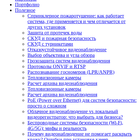
Портфолио
Полезное
Спринклерное пожаротушение: как работает
система, где применяется и чем отличается от
других установок
Защита от протечек воды
СКУД и пожарная безопасность
СКУД с турникетами
Отказоустойчивое видеонаблюдение
Выбор объектива и угла обзора
Грозозащита систем видеонаблюдения
Протоколы ONVIF и RTSP
Распознавание госномеров (LPR/ANPR)
Тепловизионные камеры
Расчет архива видеонаблюдения
Тепловизионные камеры
Расчет архива видеонаблюдения
PoE (Power over Ethernet) для систем безопасности:
просто о сложном
Облачное видеонаблюдение vs локальный
видеорегистратор: что выбрать для бизнеса?
Беспроводные системы безопасности (Wi-Fi,
4G/5G): мифы и реальность
Почему видеонаблюдение не помогает раскрыть
кражу? Ошибки при установке камер