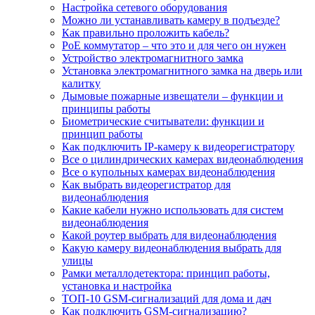
Настройка сетевого оборудования
Можно ли устанавливать камеру в подъезде?
Как правильно проложить кабель?
PoE коммутатор – что это и для чего он нужен
Устройство электромагнитного замка
Установка электромагнитного замка на дверь или
калитку
Дымовые пожарные извещатели – функции и
принципы работы
Биометрические считыватели: функции и
принцип работы
Как подключить IP-камеру к видеорегистратору
Все о цилиндрических камерах видеонаблюдения
Все о купольных камерах видеонаблюдения
Как выбрать видеорегистратор для
видеонаблюдения
Какие кабели нужно использовать для систем
видеонаблюдения
Какой роутер выбрать для видеонаблюдения
Какую камеру видеонаблюдения выбрать для
улицы
Рамки металлодетектора: принцип работы,
установка и настройка
ТОП-10 GSM-сигнализаций для дома и дач
Как подключить GSM-сигнализацию?