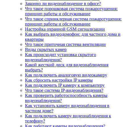
Законно ли видеонаблюдение в офисе?
Что такое порошковая система пожаротушения:
принцип работы и обслуживание
Что такое спринклерная система пожаротушения:
принцип работы и обслуживание
Настройка охранной GSM сигнализации
Как выбрать видеодомофон: для частного дома и
квартиры
Что такое приточная система вентиляции
Виды скрытых камер
Как происходит установка скрытого
видеонаблюдения?
Какой жесткий диск для видеонаблюдения
выбрать?
Как подключить аналоговую видеокамеру
Как сбросить настройки IP камеры
Как подключить IP камеру к компьютеру
Что такое система IP-видеонаблюдения?
Как проверить работоспособность камеры
видеонаблюдения?
Как установить камеру видеонаблюдения в
частном доме?
Как подключить камеру видеонаблюдения к
телефону?
Как работают камеры видеонаблюдения?