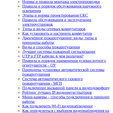
Нормы и правила монтажа электропроводки
Правила и порядок обслуживания наружного
освещения
Этапы и нормы проектирования СКС
Правила обслуживания и эксплуатации
электроустановок
Типы и виды сетевых коммутаторов
Как установить и настроить коммутатор
Дренчерное пожаротушение: виды, типы и
принципы работы
Виды и способы пожаротушения
Лучшие системы пожарной сигнализации
UTP и FTP кабели: в чем различия?
Правила и порядок применения углекислотного
огнетушителя – ОУ
Принципы установки автоматической системы
пожаротушения
Система автоматического газового
пожаротушения - МГП
Подключение вызывной панели к видеодомофону
Рейтинг лучших IP-видеорегистраторов
Мини-камеры – способы подключения и принцип
работы
Как подключить Wi-Fi видеонаблюдение
Как определиться с выбором видеонаблюдения на