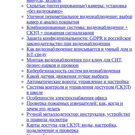
минусы, затраты
Скрытые (интегрированные) камеры: установка
«без видеокамер»
Уличное периметральное видеонаблюдение: выбор
камер и анализ покрытия
Комбинированные системы: видеонаблюдение +
СКУД + пожарная сигнализация
Защита конфиденциальности: GDPR и российское
законодательство при видеонаблюдении
Как видеонаблюдение вписывается в умный дом и
IoT‑среду
Монтаж видеонаблюдения под ключ для СНТ,
бизнес‑парков и промзон
Кибербезопасность систем видеонаблюдения
Какой датчик движения лучше выбрать
Автоматические ворота: управление и настройка
Система контроля и управления доступом (СКУД)
в школе
Особенности электроснабжения офиса
Проверка пожарных извещателей: как, когда и
зачем это делать
Ручной металлодетектор: инструкция, устройство
и правила досмотра
Карты доступа для СКУД: виды, настройка,
подключение и проверка