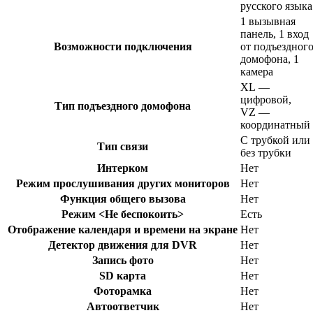
русского языка
1 вызывная
панель, 1 вход
Возможности подключения
от подъездног
домофона, 1
камера
XL —
цифровой,
Тип подъездного домофона
VZ —
координатный
С трубкой или
Тип связи
без трубки
Интерком
Нет
Режим прослушивания других мониторов
Нет
Функция общего вызова
Нет
Режим <Не беспокоить>
Есть
Отображение календаря и времени на экране
Нет
Детектор движения для DVR
Нет
Запись фото
Нет
SD карта
Нет
Фоторамка
Нет
Автоответчик
Нет