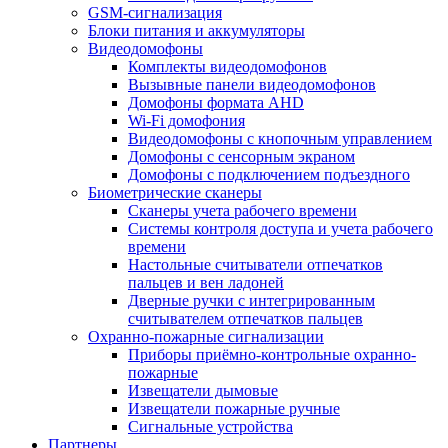
GSM-сигнализация
Блоки питания и аккумуляторы
Видеодомофоны
Комплекты видеодомофонов
Вызывные панели видеодомофонов
Домофоны формата AHD
Wi-Fi домофония
Видеодомофоны с кнопочным управлением
Домофоны с сенсорным экраном
Домофоны с подключением подъездного
Биометрические сканеры
Сканеры учета рабочего времени
Системы контроля доступа и учета рабочего
времени
Настольные считыватели отпечатков
пальцев и вен ладоней
Дверные ручки с интегрированным
считывателем отпечатков пальцев
Охранно-пожарные сигнализации
Приборы приёмно-контрольные охранно-
пожарные
Извещатели дымовые
Извещатели пожарные ручные
Сигнальные устройства
Партнеры