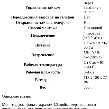
Через
Управление замком
вызывную
панель
Переадресация вызовов на телефон
Нет
Открывание замка с телефона
Нет
Способ монтажа
Накладной
4 провода
Подключение
(4х0
,5 м² м)
100-240 В, 50-
Питание
60 Гц
5Вт, 0,3Вт
Потребление
(ожидание
)
От 0 до +40
Рабочая температура
град.С
Рабочая влажность
0-95%
118 х 180 х 27
Размеры
мм
Вес
300 г
Описание товара
Монитор домофона с экраном 4,3 дюйма вертикального
дизайна. Удобная в применении трубка на магните.