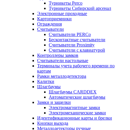
Турникеты Perco
Турникеты Сибирский арсенал
Электронные проходные
Картоприемники
Ограждения
Считыватели
Считыватели PERCo
Бесконтактные считыватели
Считыватели Proximity
Считыватели с клавиатурой
Контроллеры замков
Считыватели настольные
Терминалы учета рабочего времени по
картам
Рамки металлодетектора
Калитки
Шлагбаумы
Шлагбаумы CARDDEX
Автоматические шлагбаумы
Замки и защелки
Электромагнитные замки
Электромеханические замки
Идентификационные карты и брелки
Кнопки выхода
Металлодетекторы ручные