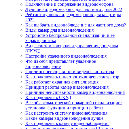
Подключение и сопряжение видеодомофона
Лучшие видеодомофоны для частного дома 2022
Рейтинг лучших видеодомофонов для квартиры
2022
Как выбрать видеонаблюдение для частного дома?
Виды камер для видеонаблюдения
Устройство беспроводной сигнализации и ее
характеристика
Виды систем контроля и управления доступом
(СКУД)
Настройка удаленного видеонаблюдения
Что из себя представляет удаленное
видеонаблюдение
Причины неисправности видеорегистратора
Как подключить и настроить видеорегистратор
Как работает охранная сигнализация
Принцип работы камер видеонаблюдения
Причины неисправности камер видеонаблюдения
Как подключить СКУД
Все об автоматической пожарной сигнализации:
установка, функции и принцип работы
Как настроить систему видеонаблюдения
Какие камеры видеонаблюдения лучше
Как подключить камеру видеонаблюдения
Зачем нужен видеорегистратор для IP-камер