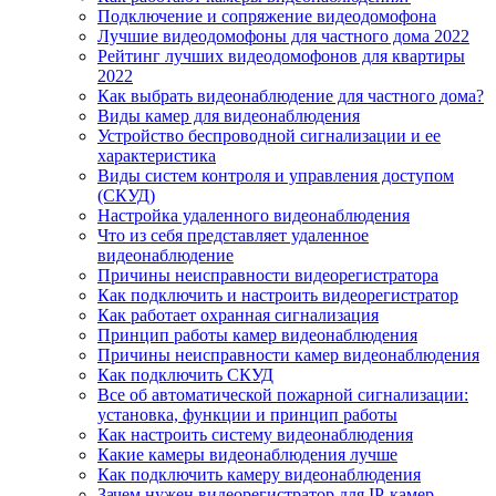
Подключение и сопряжение видеодомофона
Лучшие видеодомофоны для частного дома 2022
Рейтинг лучших видеодомофонов для квартиры
2022
Как выбрать видеонаблюдение для частного дома?
Виды камер для видеонаблюдения
Устройство беспроводной сигнализации и ее
характеристика
Виды систем контроля и управления доступом
(СКУД)
Настройка удаленного видеонаблюдения
Что из себя представляет удаленное
видеонаблюдение
Причины неисправности видеорегистратора
Как подключить и настроить видеорегистратор
Как работает охранная сигнализация
Принцип работы камер видеонаблюдения
Причины неисправности камер видеонаблюдения
Как подключить СКУД
Все об автоматической пожарной сигнализации:
установка, функции и принцип работы
Как настроить систему видеонаблюдения
Какие камеры видеонаблюдения лучше
Как подключить камеру видеонаблюдения
Зачем нужен видеорегистратор для IP-камер