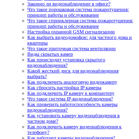
Законно ли видеонаблюдение в офисе?
Что такое порошковая система пожаротушения:
принцип работы и обслуживание
Что такое спринклерная система пожаротушения:
принцип работы и обслуживание
Настройка охранной GSM сигнализации
Как выбрать видеодомофон: для частного дома и
квартиры
Что такое приточная система вентиляции
Виды скрытых камер
Как происходит установка скрытого
видеонаблюдения?
Какой жесткий диск для видеонаблюдения
выбрать?
Как подключить аналоговую видеокамеру
Как сбросить настройки IP камеры
Как подключить IP камеру к компьютеру
Что такое система IP-видеонаблюдения?
Как проверить работоспособность камеры
видеонаблюдения?
Как установить камеру видеонаблюдения в
частном доме?
Как подключить камеру видеонаблюдения к
телефону?
Как работают камеры видеонаблюдения?