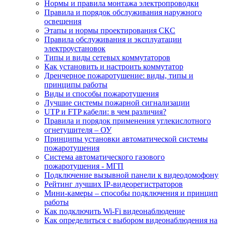
Нормы и правила монтажа электропроводки
Правила и порядок обслуживания наружного
освещения
Этапы и нормы проектирования СКС
Правила обслуживания и эксплуатации
электроустановок
Типы и виды сетевых коммутаторов
Как установить и настроить коммутатор
Дренчерное пожаротушение: виды, типы и
принципы работы
Виды и способы пожаротушения
Лучшие системы пожарной сигнализации
UTP и FTP кабели: в чем различия?
Правила и порядок применения углекислотного
огнетушителя – ОУ
Принципы установки автоматической системы
пожаротушения
Система автоматического газового
пожаротушения - МГП
Подключение вызывной панели к видеодомофону
Рейтинг лучших IP-видеорегистраторов
Мини-камеры – способы подключения и принцип
работы
Как подключить Wi-Fi видеонаблюдение
Как определиться с выбором видеонаблюдения на