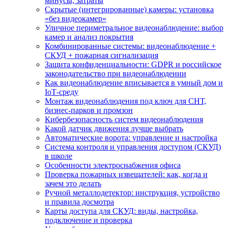
минусы, затраты
Скрытые (интегрированные) камеры: установка
«без видеокамер»
Уличное периметральное видеонаблюдение: выбор
камер и анализ покрытия
Комбинированные системы: видеонаблюдение +
СКУД + пожарная сигнализация
Защита конфиденциальности: GDPR и российское
законодательство при видеонаблюдении
Как видеонаблюдение вписывается в умный дом и
IoT‑среду
Монтаж видеонаблюдения под ключ для СНТ,
бизнес‑парков и промзон
Кибербезопасность систем видеонаблюдения
Какой датчик движения лучше выбрать
Автоматические ворота: управление и настройка
Система контроля и управления доступом (СКУД)
в школе
Особенности электроснабжения офиса
Проверка пожарных извещателей: как, когда и
зачем это делать
Ручной металлодетектор: инструкция, устройство
и правила досмотра
Карты доступа для СКУД: виды, настройка,
подключение и проверка