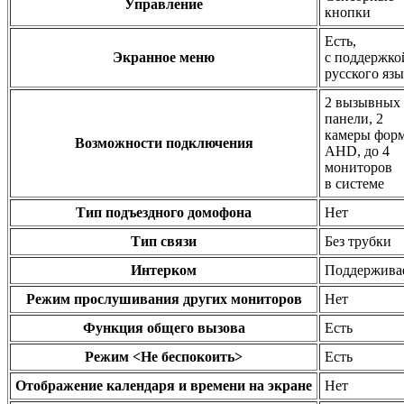
Управление
кнопки
Есть,
Экранное меню
с поддержко
русского яз
2 вызывных
панели, 2
камеры форм
Возможности подключения
AHD, до 4
мониторов
в системе
Тип подъездного домофона
Нет
Тип связи
Без трубки
Интерком
Поддержива
Режим прослушивания других мониторов
Нет
Функция общего вызова
Есть
Режим <Не беспокоить>
Есть
Отображение календаря и времени на экране
Нет