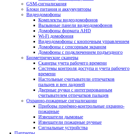
GSM-сигнализация
Блоки питания и аккумуляторы
Видеодомофоны
Комплекты видеодомофонов
Вызывные панели видеодомофонов
Домофоны формата AHD
Wi-Fi домофония
Видеодомофоны с кнопочным управлением
Домофоны с сенсорным экраном
Домофоны с подключением подъездного
Биометрические сканеры
Сканеры учета рабочего времени
Системы контроля доступа и учета рабочего
времени
Настольные считыватели отпечатков
пальцев и вен ладоней
Дверные ручки с интегрированным
считывателем отпечатков пальцев
Охранно-пожарные сигнализации
Приборы приёмно-контрольные охранно-
пожарные
Извещатели дымовые
Извещатели пожарные ручные
Сигнальные устройства
Партнеры