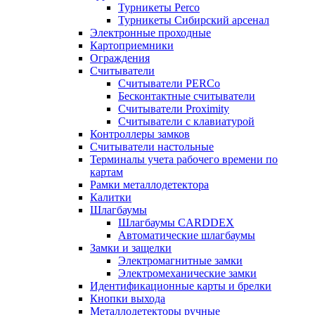
Турникеты Perco
Турникеты Сибирский арсенал
Электронные проходные
Картоприемники
Ограждения
Считыватели
Считыватели PERCo
Бесконтактные считыватели
Считыватели Proximity
Считыватели с клавиатурой
Контроллеры замков
Считыватели настольные
Терминалы учета рабочего времени по
картам
Рамки металлодетектора
Калитки
Шлагбаумы
Шлагбаумы CARDDEX
Автоматические шлагбаумы
Замки и защелки
Электромагнитные замки
Электромеханические замки
Идентификационные карты и брелки
Кнопки выхода
Металлодетекторы ручные