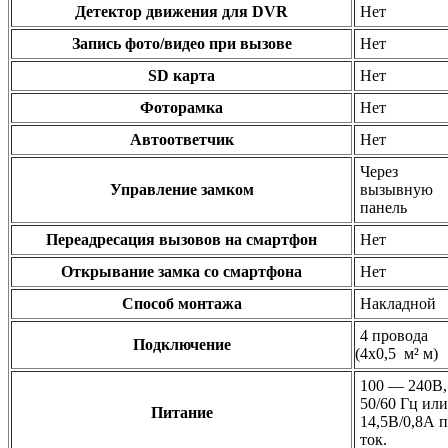
Детектор движения для DVR
Нет
Запись фото/видео при вызове
Нет
SD карта
Нет
Фоторамка
Нет
Автоответчик
Нет
Через
Управление замком
вызывную
панель
Переадресация вызовов на смартфон
Нет
Открывание замка со смартфона
Нет
Способ монтажа
Накладной
4 провода
Подключение
(4х0
,5 м² м)
100 — 240В,
50/60 Гц или
Питание
14,5В/0,8А п
ток.