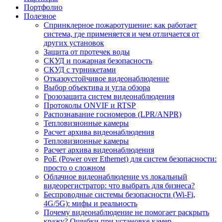
Портфолио
Полезное
Спринклерное пожаротушение: как работает
система, где применяется и чем отличается от
других установок
Защита от протечек воды
СКУД и пожарная безопасность
СКУД с турникетами
Отказоустойчивое видеонаблюдение
Выбор объектива и угла обзора
Грозозащита систем видеонаблюдения
Протоколы ONVIF и RTSP
Распознавание госномеров (LPR/ANPR)
Тепловизионные камеры
Расчет архива видеонаблюдения
Тепловизионные камеры
Расчет архива видеонаблюдения
PoE (Power over Ethernet) для систем безопасности:
просто о сложном
Облачное видеонаблюдение vs локальный
видеорегистратор: что выбрать для бизнеса?
Беспроводные системы безопасности (Wi-Fi,
4G/5G): мифы и реальность
Почему видеонаблюдение не помогает раскрыть
кражу? Ошибки при установке камер