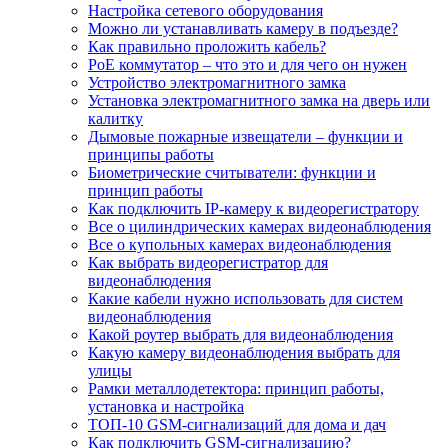
Настройка сетевого оборудования
Можно ли устанавливать камеру в подъезде?
Как правильно проложить кабель?
PoE коммутатор – что это и для чего он нужен
Устройство электромагнитного замка
Установка электромагнитного замка на дверь или
калитку
Дымовые пожарные извещатели – функции и
принципы работы
Биометрические считыватели: функции и
принцип работы
Как подключить IP-камеру к видеорегистратору
Все о цилиндрических камерах видеонаблюдения
Все о купольных камерах видеонаблюдения
Как выбрать видеорегистратор для
видеонаблюдения
Какие кабели нужно использовать для систем
видеонаблюдения
Какой роутер выбрать для видеонаблюдения
Какую камеру видеонаблюдения выбрать для
улицы
Рамки металлодетектора: принцип работы,
установка и настройка
ТОП-10 GSM-сигнализаций для дома и дач
Как подключить GSM-сигнализацию?