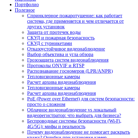
Портфолио
Полезное
Спринклерное пожаротушение: как работает
система, где применяется и чем отличается от
других установок
Защита от протечек воды
СКУД и пожарная безопасность
СКУД с турникетами
Отказоустойчивое видеонаблюдение
Выбор объектива и угла обзора
Грозозащита систем видеонаблюдения
Протоколы ONVIF и RTSP
Распознавание госномеров (LPR/ANPR)
Тепловизионные камеры
Расчет архива видеонаблюдения
Тепловизионные камеры
Расчет архива видеонаблюдения
PoE (Power over Ethernet) для систем безопасности:
просто о сложном
Облачное видеонаблюдение vs локальный
видеорегистратор: что выбрать для бизнеса?
Беспроводные системы безопасности (Wi-Fi,
4G/5G): мифы и реальность
Почему видеонаблюдение не помогает раскрыть
кражу? Ошибки при установке камер