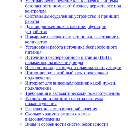
Учет рабочего времени: как ключевые системы
безопасности помогают бизнесу держать все под
контролем
Системы дымоудаления: устройство и принцип
работы
Датчик движения: как работает, функции,
устройство
Пожарные извещатели: установка, расстояние и
количество
Установка и работа источника бесперебойного
питания
Источники бесперебойного питания (ИБП):
параметры, назначение, виды
Электропроводка: виды и правила эксплуатации
Шинопровод: какой выбрать, прокладка и
подключение
Интернет для видеонаблюдения: какой нужен,
подключение
Требования к автоматическому пожаротушению
Устройство и принцип работы системы
пожаротушения
Разрешение камер видеонаблюдения
Сколько хранятся записи с камер
видеонаблюдения
Виды и особенности систем безопасности