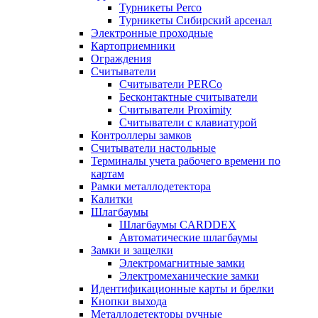
Турникеты Perco
Турникеты Сибирский арсенал
Электронные проходные
Картоприемники
Ограждения
Считыватели
Считыватели PERCo
Бесконтактные считыватели
Считыватели Proximity
Считыватели с клавиатурой
Контроллеры замков
Считыватели настольные
Терминалы учета рабочего времени по
картам
Рамки металлодетектора
Калитки
Шлагбаумы
Шлагбаумы CARDDEX
Автоматические шлагбаумы
Замки и защелки
Электромагнитные замки
Электромеханические замки
Идентификационные карты и брелки
Кнопки выхода
Металлодетекторы ручные