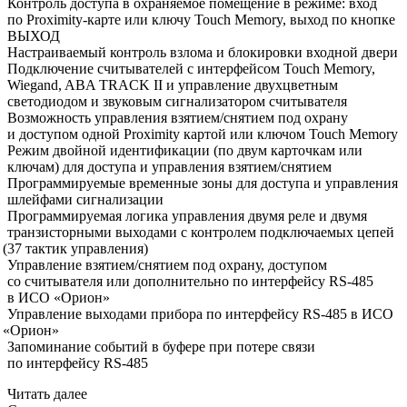
Контроль доступа в охраняемое помещение в режиме: вход
по Proximity-карте или ключу Touch Memory, выход по кнопке
ВЫХОД
Настраиваемый контроль взлома и блокировки входной двери
Подключение считывателей с интерфейсом Touch Memory,
Wiegand, ABA TRACK II и управление двухцветным
светодиодом и звуковым сигнализатором считывателя
Возможность управления взятием/снятием под охрану
и доступом одной Proximity картой или ключом Touch Memory
Режим двойной идентификации
(по
двум карточкам или
ключам) для доступа и управления взятием/снятием
Программируемые временные зоны для доступа и управления
шлейфами сигнализации
Программируемая логика управления двумя реле и двумя
транзисторными выходами с контролем подключаемых цепей
(37
тактик управления)
Управление взятием/снятием под охрану, доступом
со считывателя или дополнительно по интерфейсу RS-485
в ИСО
«Орион
»
Управление выходами прибора по интерфейсу RS-485 в ИСО
«Орион
»
Запоминание событий в буфере при потере связи
по интерфейсу RS-485
Читать далее