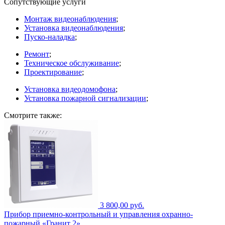
Сопутствующие услуги
Монтаж видеонаблюдения
;
Установка видеонаблюдения
;
Пуско-наладка
;
Ремонт
;
Техническое обслуживание
;
Проектирование
;
Установка видеодомофона
;
Установка пожарной сигнализации
;
Смотрите также:
3 800,00 руб.
Прибор приемно-контрольный и управления охранно-
пожарный «Гранит 2»