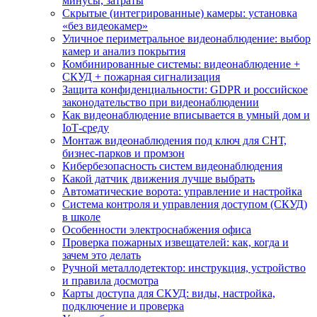
минусы, затраты
Скрытые (интегрированные) камеры: установка
«без видеокамер»
Уличное периметральное видеонаблюдение: выбор
камер и анализ покрытия
Комбинированные системы: видеонаблюдение +
СКУД + пожарная сигнализация
Защита конфиденциальности: GDPR и российское
законодательство при видеонаблюдении
Как видеонаблюдение вписывается в умный дом и
IoT‑среду
Монтаж видеонаблюдения под ключ для СНТ,
бизнес‑парков и промзон
Кибербезопасность систем видеонаблюдения
Какой датчик движения лучше выбрать
Автоматические ворота: управление и настройка
Система контроля и управления доступом (СКУД)
в школе
Особенности электроснабжения офиса
Проверка пожарных извещателей: как, когда и
зачем это делать
Ручной металлодетектор: инструкция, устройство
и правила досмотра
Карты доступа для СКУД: виды, настройка,
подключение и проверка