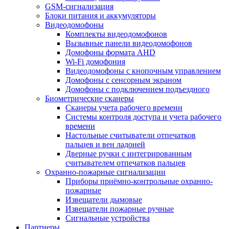
GSM-сигнализация
Блоки питания и аккумуляторы
Видеодомофоны
Комплекты видеодомофонов
Вызывные панели видеодомофонов
Домофоны формата AHD
Wi-Fi домофония
Видеодомофоны с кнопочным управлением
Домофоны с сенсорным экраном
Домофоны с подключением подъездного
Биометрические сканеры
Сканеры учета рабочего времени
Системы контроля доступа и учета рабочего
времени
Настольные считыватели отпечатков
пальцев и вен ладоней
Дверные ручки с интегрированным
считывателем отпечатков пальцев
Охранно-пожарные сигнализации
Приборы приёмно-контрольные охранно-
пожарные
Извещатели дымовые
Извещатели пожарные ручные
Сигнальные устройства
Партнеры