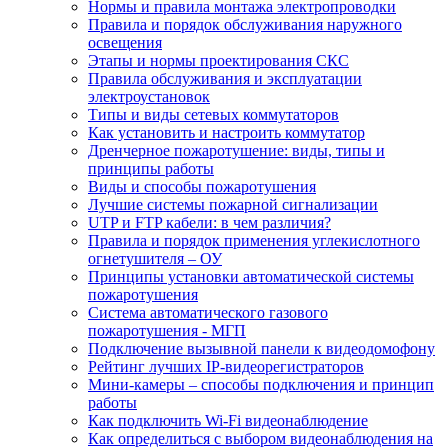
Нормы и правила монтажа электропроводки
Правила и порядок обслуживания наружного
освещения
Этапы и нормы проектирования СКС
Правила обслуживания и эксплуатации
электроустановок
Типы и виды сетевых коммутаторов
Как установить и настроить коммутатор
Дренчерное пожаротушение: виды, типы и
принципы работы
Виды и способы пожаротушения
Лучшие системы пожарной сигнализации
UTP и FTP кабели: в чем различия?
Правила и порядок применения углекислотного
огнетушителя – ОУ
Принципы установки автоматической системы
пожаротушения
Система автоматического газового
пожаротушения - МГП
Подключение вызывной панели к видеодомофону
Рейтинг лучших IP-видеорегистраторов
Мини-камеры – способы подключения и принцип
работы
Как подключить Wi-Fi видеонаблюдение
Как определиться с выбором видеонаблюдения на