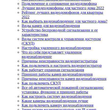
Подключение и сопряжение видеодомофона
Лучшие видеодомофоны для частного дома 2022
Рейтинг лучших видеодомофонов для квартиры
2022
Как выбрать видеонаблюдение для частного дома?
Виды камер для видеонаблюдения
Устройство беспроводной сигнализации и ее
характеристика
Виды систем контроля и управления доступом
(СКУД)
Настройка удаленного видеонаблюдения
Что из себя представляет удаленное
видеонаблюдение
Причины неисправности видеорегистратора
Как подключить и настроить видеорегистратор
Как работает охранная сигнализация
Принцип работы камер видеонаблюдения
Причины неисправности камер видеонаблюдения
Как подключить СКУД
Все об автоматической пожарной сигнализации:
установка, функции и принцип работы
Как настроить систему видеонаблюдения
Какие камеры видеонаблюдения лучше
Как подключить камеру видеонаблюдения
Зачем нужен видеорегистратор для IP-камер