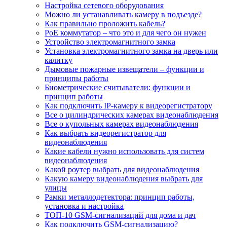
Настройка сетевого оборудования
Можно ли устанавливать камеру в подъезде?
Как правильно проложить кабель?
PoE коммутатор – что это и для чего он нужен
Устройство электромагнитного замка
Установка электромагнитного замка на дверь или
калитку
Дымовые пожарные извещатели – функции и
принципы работы
Биометрические считыватели: функции и
принцип работы
Как подключить IP-камеру к видеорегистратору
Все о цилиндрических камерах видеонаблюдения
Все о купольных камерах видеонаблюдения
Как выбрать видеорегистратор для
видеонаблюдения
Какие кабели нужно использовать для систем
видеонаблюдения
Какой роутер выбрать для видеонаблюдения
Какую камеру видеонаблюдения выбрать для
улицы
Рамки металлодетектора: принцип работы,
установка и настройка
ТОП-10 GSM-сигнализаций для дома и дач
Как подключить GSM-сигнализацию?