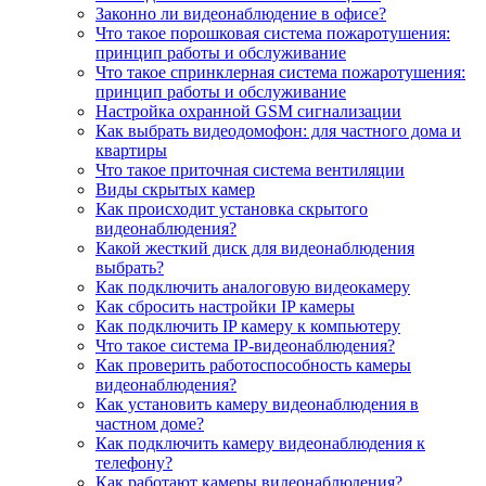
Законно ли видеонаблюдение в офисе?
Что такое порошковая система пожаротушения:
принцип работы и обслуживание
Что такое спринклерная система пожаротушения:
принцип работы и обслуживание
Настройка охранной GSM сигнализации
Как выбрать видеодомофон: для частного дома и
квартиры
Что такое приточная система вентиляции
Виды скрытых камер
Как происходит установка скрытого
видеонаблюдения?
Какой жесткий диск для видеонаблюдения
выбрать?
Как подключить аналоговую видеокамеру
Как сбросить настройки IP камеры
Как подключить IP камеру к компьютеру
Что такое система IP-видеонаблюдения?
Как проверить работоспособность камеры
видеонаблюдения?
Как установить камеру видеонаблюдения в
частном доме?
Как подключить камеру видеонаблюдения к
телефону?
Как работают камеры видеонаблюдения?