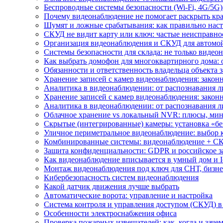
Беспроводные системы безопасности (Wi-Fi, 4G/5G)
Почему видеонаблюдение не помогает раскрыть кр
Шумят и ложные срабатывания: как правильно нас
СКУД не видит карту или ключ: частые неисправно
Организация видеонаблюдения и СКУД для автомой
Системы безопасности для склада: не только видеон
Как выбрать домофон для многоквартирного дома: 
Обязанности и ответственность владельца объекта 
Хранение записей с камер видеонаблюдения: законн
Аналитика в видеонаблюдении: от распознавания л
Хранение записей с камер видеонаблюдения: законн
Аналитика в видеонаблюдении: от распознавания л
Облачное хранение vs локальный NVR: плюсы, мин
Скрытые (интегрированные) камеры: установка «бе
Уличное периметральное видеонаблюдение: выбор 
Комбинированные системы: видеонаблюдение + СК
Защита конфиденциальности: GDPR и российское з
Как видеонаблюдение вписывается в умный дом и I
Монтаж видеонаблюдения под ключ для СНТ, бизне
Кибербезопасность систем видеонаблюдения
Какой датчик движения лучше выбрать
Автоматические ворота: управление и настройка
Система контроля и управления доступом (СКУД) в
Особенности электроснабжения офиса
Проверка пожарных извещателей: как, когда и зачем