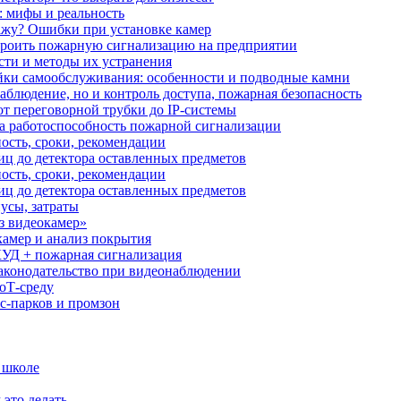
: мифы и реальность
ажу? Ошибки при установке камер
троить пожарную сигнализацию на предприятии
сти и методы их устранения
ки самообслуживания: особенности и подводные камни
аблюдение, но и контроль доступа, пожарная безопасность
от переговорной трубки до IP-системы
за работоспособность пожарной сигнализации
ость, сроки, рекомендации
иц до детектора оставленных предметов
ость, сроки, рекомендации
иц до детектора оставленных предметов
усы, затраты
з видеокамер»
камер и анализ покрытия
УД + пожарная сигнализация
аконодательство при видеонаблюдении
oT‑среду
с‑парков и промзон
 школе
 это делать