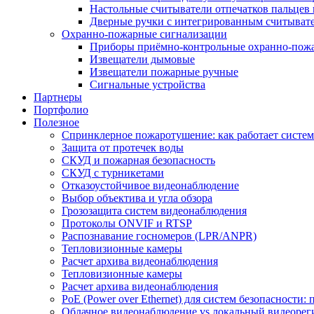
Настольные считыватели отпечатков пальцев 
Дверные ручки с интегрированным считывате
Охранно-пожарные сигнализации
Приборы приёмно-контрольные охранно-пож
Извещатели дымовые
Извещатели пожарные ручные
Сигнальные устройства
Партнеры
Портфолио
Полезное
Спринклерное пожаротушение: как работает система
Защита от протечек воды
СКУД и пожарная безопасность
СКУД с турникетами
Отказоустойчивое видеонаблюдение
Выбор объектива и угла обзора
Грозозащита систем видеонаблюдения
Протоколы ONVIF и RTSP
Распознавание госномеров (LPR/ANPR)
Тепловизионные камеры
Расчет архива видеонаблюдения
Тепловизионные камеры
Расчет архива видеонаблюдения
PoE (Power over Ethernet) для систем безопасности:
Облачное видеонаблюдение vs локальный видеорегис