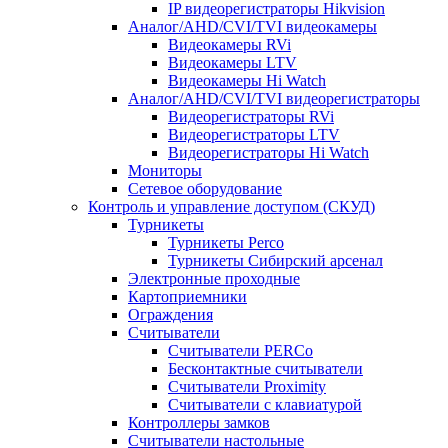
IP видеорегистраторы Hikvision
Аналог/AHD/CVI/TVI видеокамеры
Видеокамеры RVi
Видеокамеры LTV
Видеокамеры Hi Watch
Аналог/AHD/CVI/TVI видеорегистраторы
Видеорегистраторы RVi
Видеорегистраторы LTV
Видеорегистраторы Hi Watch
Мониторы
Сетевое оборудование
Контроль и управление доступом (СКУД)
Турникеты
Турникеты Perco
Турникеты Сибирский арсенал
Электронные проходные
Картоприемники
Ограждения
Считыватели
Считыватели PERCo
Бесконтактные считыватели
Считыватели Proximity
Считыватели с клавиатурой
Контроллеры замков
Считыватели настольные