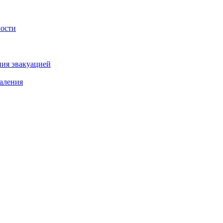
ности
ния эвакуацией
аления