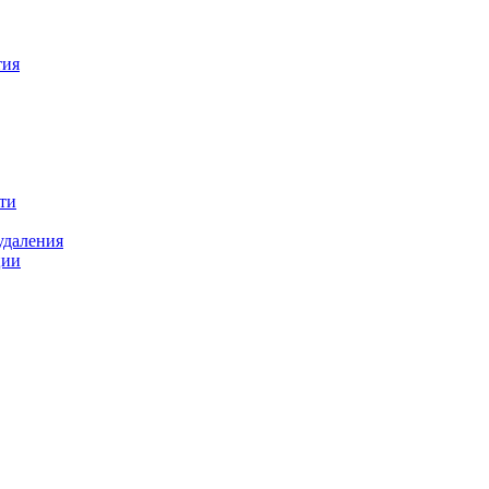
тия
ти
удаления
ции