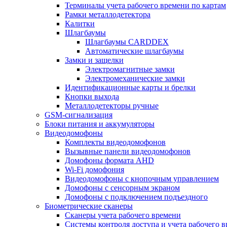
Терминалы учета рабочего времени по картам
Рамки металлодетектора
Калитки
Шлагбаумы
Шлагбаумы CARDDEX
Автоматические шлагбаумы
Замки и защелки
Электромагнитные замки
Электромеханические замки
Идентификационные карты и брелки
Кнопки выхода
Металлодетекторы ручные
GSM-сигнализация
Блоки питания и аккумуляторы
Видеодомофоны
Комплекты видеодомофонов
Вызывные панели видеодомофонов
Домофоны формата AHD
Wi-Fi домофония
Видеодомофоны с кнопочным управлением
Домофоны с сенсорным экраном
Домофоны с подключением подъездного
Биометрические сканеры
Сканеры учета рабочего времени
Системы контроля доступа и учета рабочего 