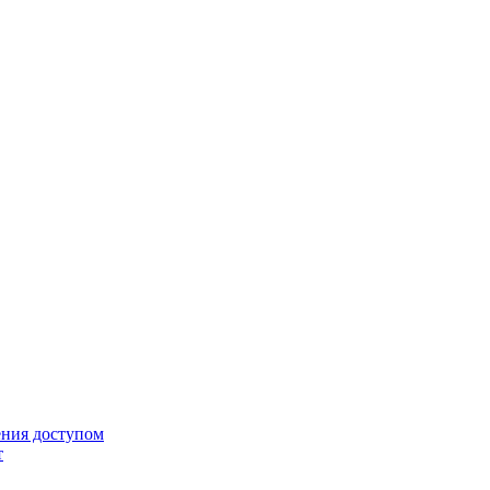
ения доступом
т