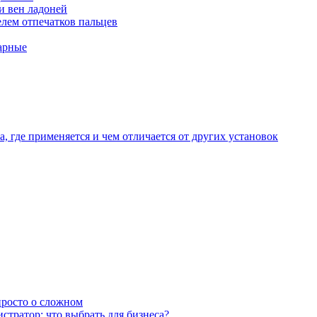
и вен ладоней
лем отпечатков пальцев
арные
, где применяется и чем отличается от других установок
 просто о сложном
тратор: что выбрать для бизнеса?