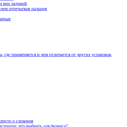
и вен ладоней
лем отпечатков пальцев
арные
, где применяется и чем отличается от других установок
 просто о сложном
тратор: что выбрать для бизнеса?