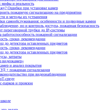
: мифы и реальность
ажу? Ошибки при установке камер
троить пожарную сигнализацию на предприятии
сти и методы их устранения
ки самообслуживания: особенности и подводные камни
аблюдение, но и контроль доступа, пожарная безопасность
от переговорной трубки до IP-системы
за работоспособность пожарной сигнализации
ость, сроки, рекомендации
иц до детектора оставленных предметов
ость, сроки, рекомендации
иц до детектора оставленных предметов
усы, затраты
з видеокамер»
камер и анализ покрытия
УД + пожарная сигнализация
аконодательство при видеонаблюдении
oT‑среду
с‑парков и промзон
 школе
 это делать