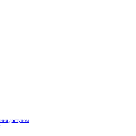
ения доступом
т