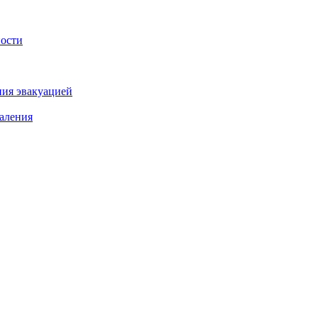
ности
ния эвакуацией
аления