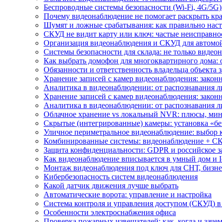
Беспроводные системы безопасности (Wi-Fi, 4G/5G)
Почему видеонаблюдение не помогает раскрыть кр
Шумят и ложные срабатывания: как правильно нас
СКУД не видит карту или ключ: частые неисправно
Организация видеонаблюдения и СКУД для автомой
Системы безопасности для склада: не только видеон
Как выбрать домофон для многоквартирного дома: 
Обязанности и ответственность владельца объекта 
Хранение записей с камер видеонаблюдения: законн
Аналитика в видеонаблюдении: от распознавания л
Хранение записей с камер видеонаблюдения: законн
Аналитика в видеонаблюдении: от распознавания л
Облачное хранение vs локальный NVR: плюсы, мин
Скрытые (интегрированные) камеры: установка «бе
Уличное периметральное видеонаблюдение: выбор 
Комбинированные системы: видеонаблюдение + СК
Защита конфиденциальности: GDPR и российское з
Как видеонаблюдение вписывается в умный дом и I
Монтаж видеонаблюдения под ключ для СНТ, бизне
Кибербезопасность систем видеонаблюдения
Какой датчик движения лучше выбрать
Автоматические ворота: управление и настройка
Система контроля и управления доступом (СКУД) в
Особенности электроснабжения офиса
Проверка пожарных извещателей: как, когда и зачем