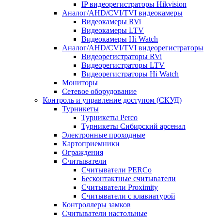
IP видеорегистраторы Hikvision
Аналог/AHD/CVI/TVI видеокамеры
Видеокамеры RVi
Видеокамеры LTV
Видеокамеры Hi Watch
Аналог/AHD/CVI/TVI видеорегистраторы
Видеорегистраторы RVi
Видеорегистраторы LTV
Видеорегистраторы Hi Watch
Мониторы
Сетевое оборудование
Контроль и управление доступом (СКУД)
Турникеты
Турникеты Perco
Турникеты Сибирский арсенал
Электронные проходные
Картоприемники
Ограждения
Считыватели
Считыватели PERCo
Бесконтактные считыватели
Считыватели Proximity
Считыватели с клавиатурой
Контроллеры замков
Считыватели настольные