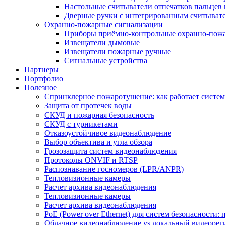
Настольные считыватели отпечатков пальцев 
Дверные ручки с интегрированным считывате
Охранно-пожарные сигнализации
Приборы приёмно-контрольные охранно-пож
Извещатели дымовые
Извещатели пожарные ручные
Сигнальные устройства
Партнеры
Портфолио
Полезное
Спринклерное пожаротушение: как работает система
Защита от протечек воды
СКУД и пожарная безопасность
СКУД с турникетами
Отказоустойчивое видеонаблюдение
Выбор объектива и угла обзора
Грозозащита систем видеонаблюдения
Протоколы ONVIF и RTSP
Распознавание госномеров (LPR/ANPR)
Тепловизионные камеры
Расчет архива видеонаблюдения
Тепловизионные камеры
Расчет архива видеонаблюдения
PoE (Power over Ethernet) для систем безопасности:
Облачное видеонаблюдение vs локальный видеорегис