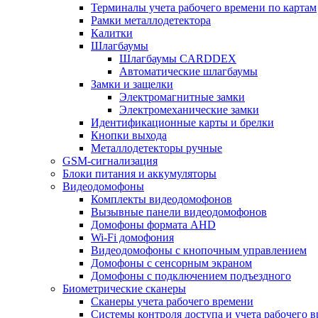
Терминалы учета рабочего времени по картам
Рамки металлодетектора
Калитки
Шлагбаумы
Шлагбаумы CARDDEX
Автоматические шлагбаумы
Замки и защелки
Электромагнитные замки
Электромеханические замки
Идентификационные карты и брелки
Кнопки выхода
Металлодетекторы ручные
GSM-сигнализация
Блоки питания и аккумуляторы
Видеодомофоны
Комплекты видеодомофонов
Вызывные панели видеодомофонов
Домофоны формата AHD
Wi-Fi домофония
Видеодомофоны с кнопочным управлением
Домофоны с сенсорным экраном
Домофоны с подключением подъездного
Биометрические сканеры
Сканеры учета рабочего времени
Системы контроля доступа и учета рабочего 