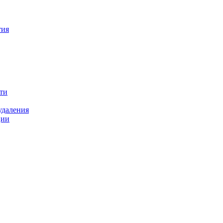
тия
ти
удаления
ции