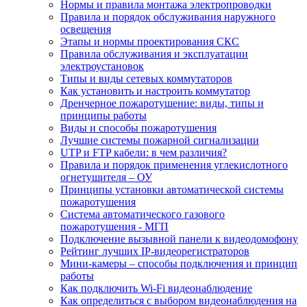
Нормы и правила монтажа электропроводки
Правила и порядок обслуживания наружного
освещения
Этапы и нормы проектирования СКС
Правила обслуживания и эксплуатации
электроустановок
Типы и виды сетевых коммутаторов
Как установить и настроить коммутатор
Дренчерное пожаротушение: виды, типы и
принципы работы
Виды и способы пожаротушения
Лучшие системы пожарной сигнализации
UTP и FTP кабели: в чем различия?
Правила и порядок применения углекислотного
огнетушителя – ОУ
Принципы установки автоматической системы
пожаротушения
Система автоматического газового
пожаротушения - МГП
Подключение вызывной панели к видеодомофону
Рейтинг лучших IP-видеорегистраторов
Мини-камеры – способы подключения и принцип
работы
Как подключить Wi-Fi видеонаблюдение
Как определиться с выбором видеонаблюдения на