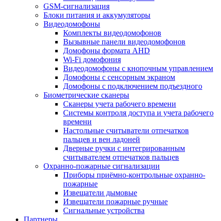
GSM-сигнализация
Блоки питания и аккумуляторы
Видеодомофоны
Комплекты видеодомофонов
Вызывные панели видеодомофонов
Домофоны формата AHD
Wi-Fi домофония
Видеодомофоны с кнопочным управлением
Домофоны с сенсорным экраном
Домофоны с подключением подъездного
Биометрические сканеры
Сканеры учета рабочего времени
Системы контроля доступа и учета рабочего
времени
Настольные считыватели отпечатков
пальцев и вен ладоней
Дверные ручки с интегрированным
считывателем отпечатков пальцев
Охранно-пожарные сигнализации
Приборы приёмно-контрольные охранно-
пожарные
Извещатели дымовые
Извещатели пожарные ручные
Сигнальные устройства
Партнеры