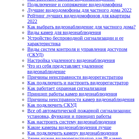
Подключение и сопряжение видеодомофона
Лучшие видеодомофоны для частного дома 2022
Рейтинг лучших видеодомофонов для квартиры
2022
Как выбрать видеонаблюдение для частного дома?
Виды камер для видеонаблюдения
Устройство беспроводной сигнализации и ее
характеристика
Виды систем контроля и управления доступом
(СКУД)
Настройка удаленного видеонаблюдения
Что из себя представляет удаленное
видеонаблюдение
Причины неисправности видеорегистратора
Как подключить и настроить видеорегистратор
Как работает охранная сигнализация
Принцип работы камер видеонаблюдения
Причины неисправности камер видеонаблюдения
Как подключить СКУД
Все об автоматической пожарной сигнализации:
установка, функции и принцип работы
Как настроить систему видеонаблюдения
Какие камеры видеонаблюдения лучше
Как подключить камеру видеонаблюдения
Зачем нужен видеорегистратор для IP-камер