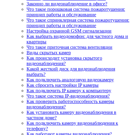
Законно ли видеонаблюдение в офисе?
Что такое порошковая система пожаротушения:
принцип работы и обслуживание
Что такое спринклерная система пожаротушения:
принцип работы и обслуживание
Настройка охранной GSM сигнализации
Как выбрать видеодомофон: для частного дома и
квартиры
Что такое приточная система вентиляции
Виды скрытых камер
Как происходит установка скрытого
видеонаблюдения?
Какой жесткий диск для видеонаблюдения
выбрать?
Как подключить аналоговую видеокамеру
Как сбросить настройки IP камеры
Как подключить IP камеру к компьютеру
Что такое система IP-видеонаблюдения?
Как проверить работоспособность камеры
видеонаблюдения?
Как установить камеру видеонаблюдения в
частном доме?
Как подключить камеру видеонаблюдения к
телефону?
Как работают камеры видеонаблюдения?