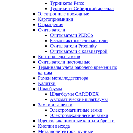
Турникеты Perco
Турникеты Сибирский арсенал
Электронные проходные
Картоприемники
Ограждения
Считыватели
Считыватели PERCo
Бесконтактные считыватели
Считыватели Proximity
Считыватели с клавиатурой
Контроллеры замков
Считыватели настольные
Терминалы учета рабочего времени по
картам
Рамки металлодетектора
Калитки
Шлагбаумы
Шлагбаумы CARDDEX
Автоматические шлагбаумы
Замки и защелки
Электромагнитные замки
Электромеханические замки
Идентификационные карты и брелки
Кнопки выхода
Металлодетекторы ручные