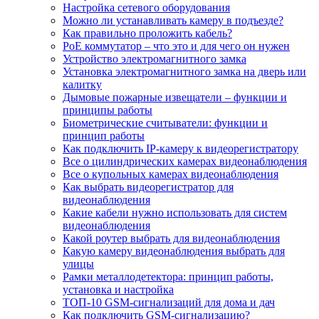
Настройка сетевого оборудования
Можно ли устанавливать камеру в подъезде?
Как правильно проложить кабель?
PoE коммутатор – что это и для чего он нужен
Устройство электромагнитного замка
Установка электромагнитного замка на дверь или
калитку
Дымовые пожарные извещатели – функции и
принципы работы
Биометрические считыватели: функции и
принцип работы
Как подключить IP-камеру к видеорегистратору
Все о цилиндрических камерах видеонаблюдения
Все о купольных камерах видеонаблюдения
Как выбрать видеорегистратор для
видеонаблюдения
Какие кабели нужно использовать для систем
видеонаблюдения
Какой роутер выбрать для видеонаблюдения
Какую камеру видеонаблюдения выбрать для
улицы
Рамки металлодетектора: принцип работы,
установка и настройка
ТОП-10 GSM-сигнализаций для дома и дач
Как подключить GSM-сигнализацию?