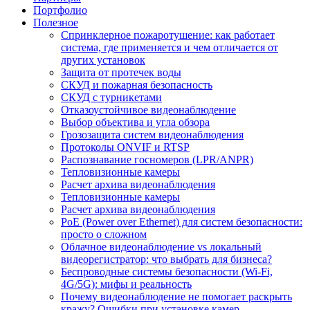
Портфолио
Полезное
Спринклерное пожаротушение: как работает
система, где применяется и чем отличается от
других установок
Защита от протечек воды
СКУД и пожарная безопасность
СКУД с турникетами
Отказоустойчивое видеонаблюдение
Выбор объектива и угла обзора
Грозозащита систем видеонаблюдения
Протоколы ONVIF и RTSP
Распознавание госномеров (LPR/ANPR)
Тепловизионные камеры
Расчет архива видеонаблюдения
Тепловизионные камеры
Расчет архива видеонаблюдения
PoE (Power over Ethernet) для систем безопасности:
просто о сложном
Облачное видеонаблюдение vs локальный
видеорегистратор: что выбрать для бизнеса?
Беспроводные системы безопасности (Wi-Fi,
4G/5G): мифы и реальность
Почему видеонаблюдение не помогает раскрыть
кражу? Ошибки при установке камер