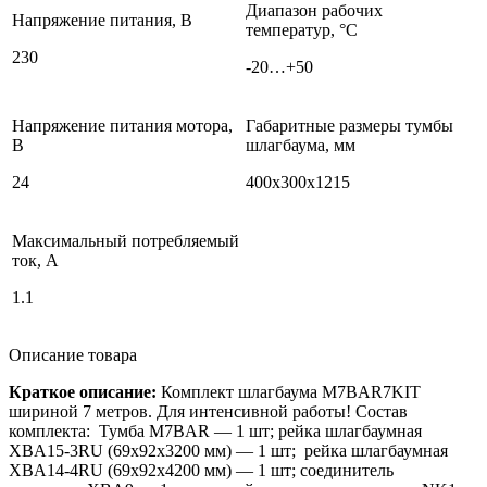
Диапазон рабочих
Напряжение питания, В
температур, °С
230
-20…+50
Напряжение питания мотора,
Габаритные размеры тумбы
В
шлагбаума, мм
24
400х300х1215
Максимальный потребляемый
ток, А
1.1
Описание товара
Краткое описание:
Комплект шлагбаума M7BAR7KIT
шириной 7 метров. Для интенсивной работы! Состав
комплекта: Тумба M7BAR — 1 шт; рейка шлагбаумная
XBA15-3RU
(69х92х3200
мм) — 1 шт; рейка шлагбаумная
XBA14-4RU
(69х92х4200
мм) — 1 шт; соединитель