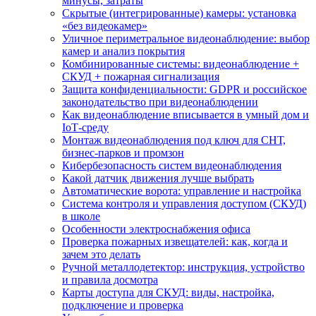
минусы, затраты
Скрытые (интегрированные) камеры: установка
«без видеокамер»
Уличное периметральное видеонаблюдение: выбор
камер и анализ покрытия
Комбинированные системы: видеонаблюдение +
СКУД + пожарная сигнализация
Защита конфиденциальности: GDPR и российское
законодательство при видеонаблюдении
Как видеонаблюдение вписывается в умный дом и
IoT‑среду
Монтаж видеонаблюдения под ключ для СНТ,
бизнес‑парков и промзон
Кибербезопасность систем видеонаблюдения
Какой датчик движения лучше выбрать
Автоматические ворота: управление и настройка
Система контроля и управления доступом (СКУД)
в школе
Особенности электроснабжения офиса
Проверка пожарных извещателей: как, когда и
зачем это делать
Ручной металлодетектор: инструкция, устройство
и правила досмотра
Карты доступа для СКУД: виды, настройка,
подключение и проверка