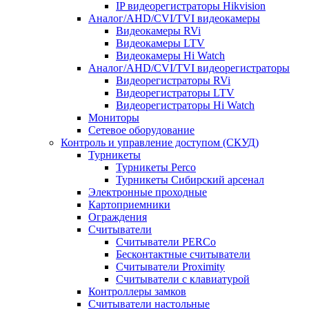
IP видеорегистраторы Hikvision
Аналог/AHD/CVI/TVI видеокамеры
Видеокамеры RVi
Видеокамеры LTV
Видеокамеры Hi Watch
Аналог/AHD/CVI/TVI видеорегистраторы
Видеорегистраторы RVi
Видеорегистраторы LTV
Видеорегистраторы Hi Watch
Мониторы
Сетевое оборудование
Контроль и управление доступом (СКУД)
Турникеты
Турникеты Perco
Турникеты Сибирский арсенал
Электронные проходные
Картоприемники
Ограждения
Считыватели
Считыватели PERCo
Бесконтактные считыватели
Считыватели Proximity
Считыватели с клавиатурой
Контроллеры замков
Считыватели настольные