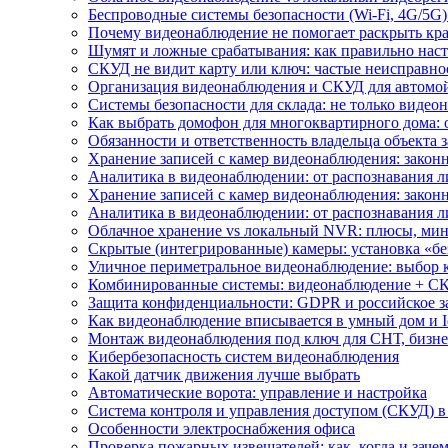
Беспроводные системы безопасности (Wi-Fi, 4G/5G)
Почему видеонаблюдение не помогает раскрыть кр
Шумят и ложные срабатывания: как правильно нас
СКУД не видит карту или ключ: частые неисправно
Организация видеонаблюдения и СКУД для автомой
Системы безопасности для склада: не только видеон
Как выбрать домофон для многоквартирного дома: 
Обязанности и ответственность владельца объекта 
Хранение записей с камер видеонаблюдения: законн
Аналитика в видеонаблюдении: от распознавания л
Хранение записей с камер видеонаблюдения: законн
Аналитика в видеонаблюдении: от распознавания л
Облачное хранение vs локальный NVR: плюсы, мин
Скрытые (интегрированные) камеры: установка «бе
Уличное периметральное видеонаблюдение: выбор 
Комбинированные системы: видеонаблюдение + СК
Защита конфиденциальности: GDPR и российское з
Как видеонаблюдение вписывается в умный дом и I
Монтаж видеонаблюдения под ключ для СНТ, бизне
Кибербезопасность систем видеонаблюдения
Какой датчик движения лучше выбрать
Автоматические ворота: управление и настройка
Система контроля и управления доступом (СКУД) в
Особенности электроснабжения офиса
Проверка пожарных извещателей: как, когда и зачем