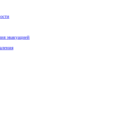
ности
ния эвакуацией
аления