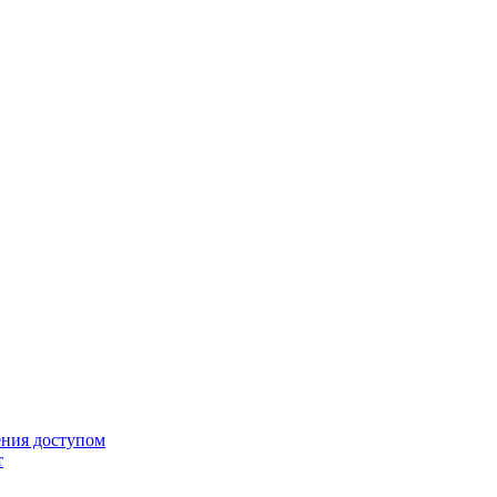
ения доступом
т