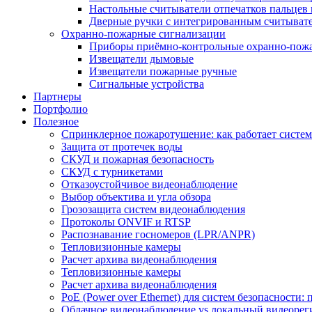
Настольные считыватели отпечатков пальцев 
Дверные ручки с интегрированным считывате
Охранно-пожарные сигнализации
Приборы приёмно-контрольные охранно-пож
Извещатели дымовые
Извещатели пожарные ручные
Сигнальные устройства
Партнеры
Портфолио
Полезное
Спринклерное пожаротушение: как работает система
Защита от протечек воды
СКУД и пожарная безопасность
СКУД с турникетами
Отказоустойчивое видеонаблюдение
Выбор объектива и угла обзора
Грозозащита систем видеонаблюдения
Протоколы ONVIF и RTSP
Распознавание госномеров (LPR/ANPR)
Тепловизионные камеры
Расчет архива видеонаблюдения
Тепловизионные камеры
Расчет архива видеонаблюдения
PoE (Power over Ethernet) для систем безопасности:
Облачное видеонаблюдение vs локальный видеорегис