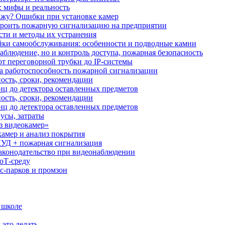
: мифы и реальность
ажу? Ошибки при установке камер
троить пожарную сигнализацию на предприятии
сти и методы их устранения
ки самообслуживания: особенности и подводные камни
аблюдение, но и контроль доступа, пожарная безопасность
от переговорной трубки до IP-системы
за работоспособность пожарной сигнализации
ость, сроки, рекомендации
иц до детектора оставленных предметов
ость, сроки, рекомендации
иц до детектора оставленных предметов
усы, затраты
з видеокамер»
камер и анализ покрытия
УД + пожарная сигнализация
аконодательство при видеонаблюдении
oT‑среду
с‑парков и промзон
 школе
 это делать