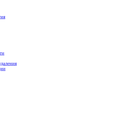
тия
ти
удаления
ции