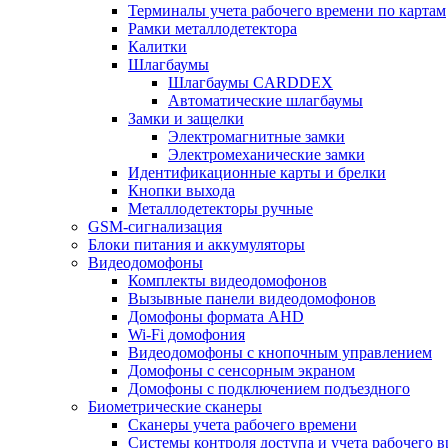
Терминалы учета рабочего времени по картам
Рамки металлодетектора
Калитки
Шлагбаумы
Шлагбаумы CARDDEX
Автоматические шлагбаумы
Замки и защелки
Электромагнитные замки
Электромеханические замки
Идентификационные карты и брелки
Кнопки выхода
Металлодетекторы ручные
GSM-сигнализация
Блоки питания и аккумуляторы
Видеодомофоны
Комплекты видеодомофонов
Вызывные панели видеодомофонов
Домофоны формата AHD
Wi-Fi домофония
Видеодомофоны с кнопочным управлением
Домофоны с сенсорным экраном
Домофоны с подключением подъездного
Биометрические сканеры
Сканеры учета рабочего времени
Системы контроля доступа и учета рабочего 