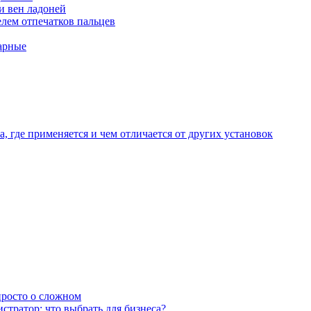
и вен ладоней
лем отпечатков пальцев
арные
, где применяется и чем отличается от других установок
 просто о сложном
тратор: что выбрать для бизнеса?