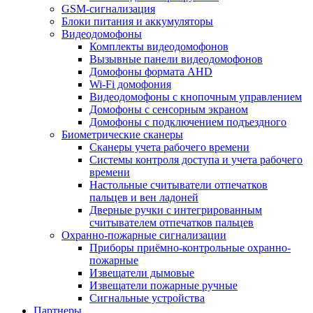
GSM-сигнализация
Блоки питания и аккумуляторы
Видеодомофоны
Комплекты видеодомофонов
Вызывные панели видеодомофонов
Домофоны формата AHD
Wi-Fi домофония
Видеодомофоны с кнопочным управлением
Домофоны с сенсорным экраном
Домофоны с подключением подъездного
Биометрические сканеры
Сканеры учета рабочего времени
Системы контроля доступа и учета рабочего
времени
Настольные считыватели отпечатков
пальцев и вен ладоней
Дверные ручки с интегрированным
считывателем отпечатков пальцев
Охранно-пожарные сигнализации
Приборы приёмно-контрольные охранно-
пожарные
Извещатели дымовые
Извещатели пожарные ручные
Сигнальные устройства
Партнеры