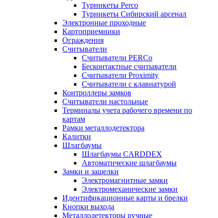
Турникеты Perco
Турникеты Сибирский арсенал
Электронные проходные
Картоприемники
Ограждения
Считыватели
Считыватели PERCo
Бесконтактные считыватели
Считыватели Proximity
Считыватели с клавиатурой
Контроллеры замков
Считыватели настольные
Терминалы учета рабочего времени по
картам
Рамки металлодетектора
Калитки
Шлагбаумы
Шлагбаумы CARDDEX
Автоматические шлагбаумы
Замки и защелки
Электромагнитные замки
Электромеханические замки
Идентификационные карты и брелки
Кнопки выхода
Металлодетекторы ручные