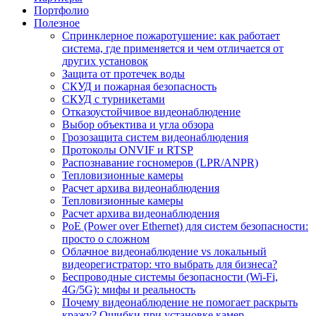
Портфолио
Полезное
Спринклерное пожаротушение: как работает
система, где применяется и чем отличается от
других установок
Защита от протечек воды
СКУД и пожарная безопасность
СКУД с турникетами
Отказоустойчивое видеонаблюдение
Выбор объектива и угла обзора
Грозозащита систем видеонаблюдения
Протоколы ONVIF и RTSP
Распознавание госномеров (LPR/ANPR)
Тепловизионные камеры
Расчет архива видеонаблюдения
Тепловизионные камеры
Расчет архива видеонаблюдения
PoE (Power over Ethernet) для систем безопасности:
просто о сложном
Облачное видеонаблюдение vs локальный
видеорегистратор: что выбрать для бизнеса?
Беспроводные системы безопасности (Wi-Fi,
4G/5G): мифы и реальность
Почему видеонаблюдение не помогает раскрыть
кражу? Ошибки при установке камер