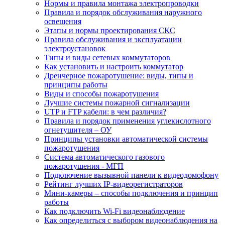
Нормы и правила монтажа электропроводки
Правила и порядок обслуживания наружного
освещения
Этапы и нормы проектирования СКС
Правила обслуживания и эксплуатации
электроустановок
Типы и виды сетевых коммутаторов
Как установить и настроить коммутатор
Дренчерное пожаротушение: виды, типы и
принципы работы
Виды и способы пожаротушения
Лучшие системы пожарной сигнализации
UTP и FTP кабели: в чем различия?
Правила и порядок применения углекислотного
огнетушителя – ОУ
Принципы установки автоматической системы
пожаротушения
Система автоматического газового
пожаротушения - МГП
Подключение вызывной панели к видеодомофону
Рейтинг лучших IP-видеорегистраторов
Мини-камеры – способы подключения и принцип
работы
Как подключить Wi-Fi видеонаблюдение
Как определиться с выбором видеонаблюдения на