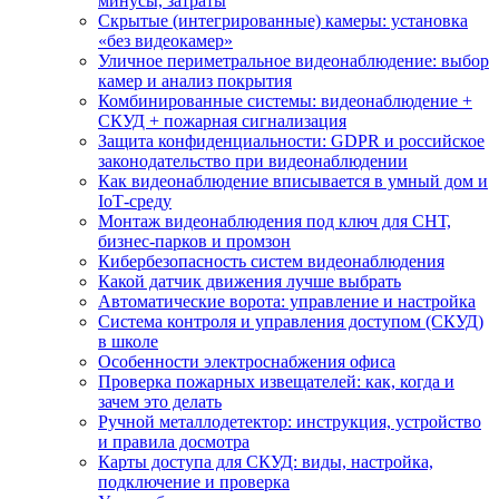
минусы, затраты
Скрытые (интегрированные) камеры: установка
«без видеокамер»
Уличное периметральное видеонаблюдение: выбор
камер и анализ покрытия
Комбинированные системы: видеонаблюдение +
СКУД + пожарная сигнализация
Защита конфиденциальности: GDPR и российское
законодательство при видеонаблюдении
Как видеонаблюдение вписывается в умный дом и
IoT‑среду
Монтаж видеонаблюдения под ключ для СНТ,
бизнес‑парков и промзон
Кибербезопасность систем видеонаблюдения
Какой датчик движения лучше выбрать
Автоматические ворота: управление и настройка
Система контроля и управления доступом (СКУД)
в школе
Особенности электроснабжения офиса
Проверка пожарных извещателей: как, когда и
зачем это делать
Ручной металлодетектор: инструкция, устройство
и правила досмотра
Карты доступа для СКУД: виды, настройка,
подключение и проверка