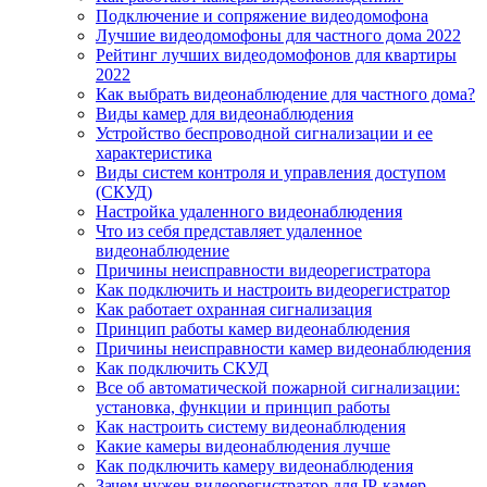
Подключение и сопряжение видеодомофона
Лучшие видеодомофоны для частного дома 2022
Рейтинг лучших видеодомофонов для квартиры
2022
Как выбрать видеонаблюдение для частного дома?
Виды камер для видеонаблюдения
Устройство беспроводной сигнализации и ее
характеристика
Виды систем контроля и управления доступом
(СКУД)
Настройка удаленного видеонаблюдения
Что из себя представляет удаленное
видеонаблюдение
Причины неисправности видеорегистратора
Как подключить и настроить видеорегистратор
Как работает охранная сигнализация
Принцип работы камер видеонаблюдения
Причины неисправности камер видеонаблюдения
Как подключить СКУД
Все об автоматической пожарной сигнализации:
установка, функции и принцип работы
Как настроить систему видеонаблюдения
Какие камеры видеонаблюдения лучше
Как подключить камеру видеонаблюдения
Зачем нужен видеорегистратор для IP-камер