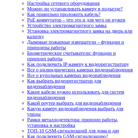
Настройка сетевого оборудования
Можно ли устанавливать камеру в подъезде?
Как правильно проложить кабель?
PoE коммутатор – что это и для чего он нужен
Устройство электромагнитного замка
Установка электромагнитного замка на дверь или
калитку
Дымовые пожарные извещатели – функции и
принципы работы
Биометрические считыватели: функции и
принцип работы
Как подключить IP-камеру к видеорегистратору
Все о цилиндрических камерах видеонаблюдения
Все о купольных камерах видеонаблюдения
Как выбрать видеорегистратор для
видеонаблюдения
Какие кабели нужно использовать для систем
видеонаблюдения
Какой роутер выбрать для видеонаблюдения
Какую камеру видеонаблюдения выбрать для
улицы
Рамки металлодетектора: принцип работы,
установка и настройка
ТОП-10 GSM-сигнализаций для дома и дач
Как подключить GSM-сигнализацию?