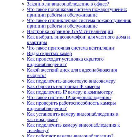
Законно ли видеонаблюдение в офисе?
Что такое порошковая система пожаротушения:
принцип работы и обслуживание
Что такое спринклерная система пожаротушения:
принцип работы и обслуживание
Настройка охранной GSM сигнализации
Как выбрать видеодомофон: для частного дома и
квартиры
Что такое приточная система вентиляции
Виды скрытых камер
Как происходит установка скрытого
видеонаблюдения?
Какой жесткий диск для видеонаблюдения
выбрать?
Как подключить аналоговую видеокамеру
Как сбросить настройки IP камеры
Как подключить IP камеру к компьютеру
Что такое система IP-видеонаблюдения?
Как проверить работоспособность камеры
видеонаблюдения?
Как установить камеру видеонаблюдения в
частном доме?
Как подключить камеру видеонаблюдения к
телефону?
Как работают камеры видеонаблюдения?