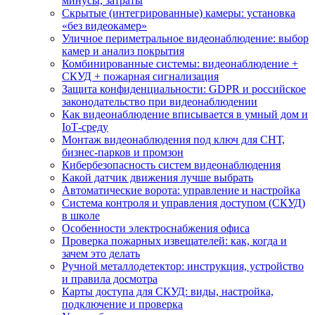
минусы, затраты
Скрытые (интегрированные) камеры: установка
«без видеокамер»
Уличное периметральное видеонаблюдение: выбор
камер и анализ покрытия
Комбинированные системы: видеонаблюдение +
СКУД + пожарная сигнализация
Защита конфиденциальности: GDPR и российское
законодательство при видеонаблюдении
Как видеонаблюдение вписывается в умный дом и
IoT‑среду
Монтаж видеонаблюдения под ключ для СНТ,
бизнес‑парков и промзон
Кибербезопасность систем видеонаблюдения
Какой датчик движения лучше выбрать
Автоматические ворота: управление и настройка
Система контроля и управления доступом (СКУД)
в школе
Особенности электроснабжения офиса
Проверка пожарных извещателей: как, когда и
зачем это делать
Ручной металлодетектор: инструкция, устройство
и правила досмотра
Карты доступа для СКУД: виды, настройка,
подключение и проверка