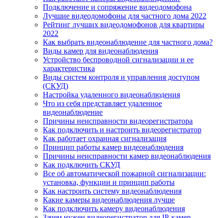
Подключение и сопряжение видеодомофона
Лучшие видеодомофоны для частного дома 2022
Рейтинг лучших видеодомофонов для квартиры
2022
Как выбрать видеонаблюдение для частного дома?
Виды камер для видеонаблюдения
Устройство беспроводной сигнализации и ее
характеристика
Виды систем контроля и управления доступом
(СКУД)
Настройка удаленного видеонаблюдения
Что из себя представляет удаленное
видеонаблюдение
Причины неисправности видеорегистратора
Как подключить и настроить видеорегистратор
Как работает охранная сигнализация
Принцип работы камер видеонаблюдения
Причины неисправности камер видеонаблюдения
Как подключить СКУД
Все об автоматической пожарной сигнализации:
установка, функции и принцип работы
Как настроить систему видеонаблюдения
Какие камеры видеонаблюдения лучше
Как подключить камеру видеонаблюдения
Зачем нужен видеорегистратор для IP-камер