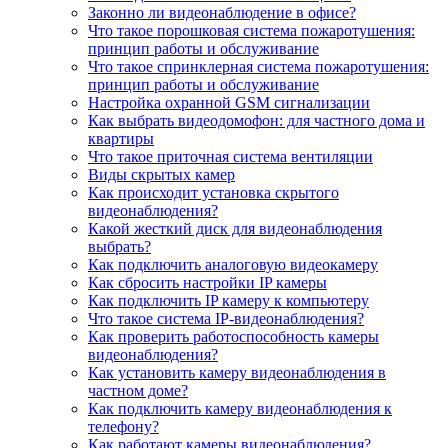
Законно ли видеонаблюдение в офисе?
Что такое порошковая система пожаротушения:
принцип работы и обслуживание
Что такое спринклерная система пожаротушения:
принцип работы и обслуживание
Настройка охранной GSM сигнализации
Как выбрать видеодомофон: для частного дома и
квартиры
Что такое приточная система вентиляции
Виды скрытых камер
Как происходит установка скрытого
видеонаблюдения?
Какой жесткий диск для видеонаблюдения
выбрать?
Как подключить аналоговую видеокамеру
Как сбросить настройки IP камеры
Как подключить IP камеру к компьютеру
Что такое система IP-видеонаблюдения?
Как проверить работоспособность камеры
видеонаблюдения?
Как установить камеру видеонаблюдения в
частном доме?
Как подключить камеру видеонаблюдения к
телефону?
Как работают камеры видеонаблюдения?