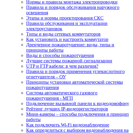
Нормы и правила монтажа электропроводки
Правила и порядок обслуживания наружного
освещения
Этапы и нормы проектирования СКС
Правила обслуживания и эксплуатации
электроустановок
Типы и виды сетевых коммутаторов
Как установить и настроить коммутатор
Дренчерное пожаротушение: виды, типы и
принципы работы
Виды и способы пожаротушения
Лучшие системы пожарной сигнализации
UTP и FTP кабели: в чем различия?
Правила и порядок применения углекислотного
огнетушителя – ОУ
Принципы установки автоматической системы
пожаротушения
Система автоматического газового
пожаротушения - МГП
Подключение вызывной панели к видеодомофону
Рейтинг лучших IP-видеорегистраторов
Мини-камеры – способы подключения и принцип
работы
Как подключить Wi-Fi видеонаблюдение
Как определиться с выбором видеонаблюдения на