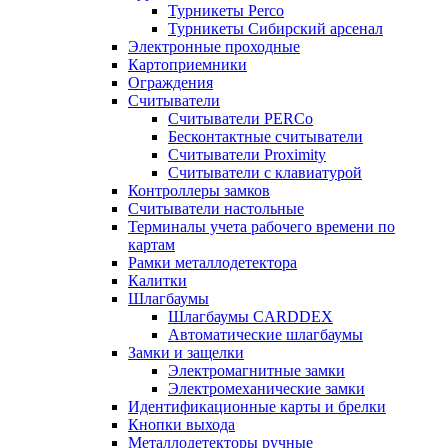
Турникеты Perco
Турникеты Сибирский арсенал
Электронные проходные
Картоприемники
Ограждения
Считыватели
Считыватели PERCo
Бесконтактные считыватели
Считыватели Proximity
Считыватели с клавиатурой
Контроллеры замков
Считыватели настольные
Терминалы учета рабочего времени по
картам
Рамки металлодетектора
Калитки
Шлагбаумы
Шлагбаумы CARDDEX
Автоматические шлагбаумы
Замки и защелки
Электромагнитные замки
Электромеханические замки
Идентификационные карты и брелки
Кнопки выхода
Металлодетекторы ручные