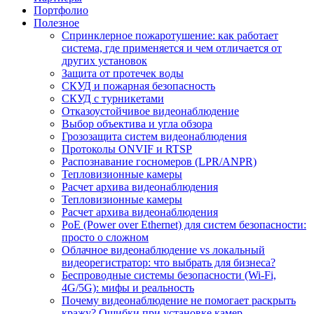
Портфолио
Полезное
Спринклерное пожаротушение: как работает
система, где применяется и чем отличается от
других установок
Защита от протечек воды
СКУД и пожарная безопасность
СКУД с турникетами
Отказоустойчивое видеонаблюдение
Выбор объектива и угла обзора
Грозозащита систем видеонаблюдения
Протоколы ONVIF и RTSP
Распознавание госномеров (LPR/ANPR)
Тепловизионные камеры
Расчет архива видеонаблюдения
Тепловизионные камеры
Расчет архива видеонаблюдения
PoE (Power over Ethernet) для систем безопасности:
просто о сложном
Облачное видеонаблюдение vs локальный
видеорегистратор: что выбрать для бизнеса?
Беспроводные системы безопасности (Wi-Fi,
4G/5G): мифы и реальность
Почему видеонаблюдение не помогает раскрыть
кражу? Ошибки при установке камер