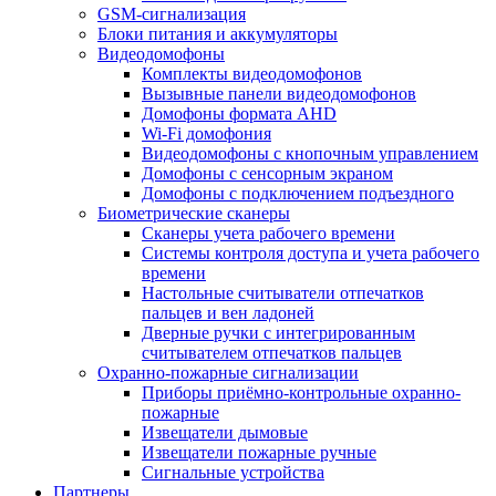
GSM-сигнализация
Блоки питания и аккумуляторы
Видеодомофоны
Комплекты видеодомофонов
Вызывные панели видеодомофонов
Домофоны формата AHD
Wi-Fi домофония
Видеодомофоны с кнопочным управлением
Домофоны с сенсорным экраном
Домофоны с подключением подъездного
Биометрические сканеры
Сканеры учета рабочего времени
Системы контроля доступа и учета рабочего
времени
Настольные считыватели отпечатков
пальцев и вен ладоней
Дверные ручки с интегрированным
считывателем отпечатков пальцев
Охранно-пожарные сигнализации
Приборы приёмно-контрольные охранно-
пожарные
Извещатели дымовые
Извещатели пожарные ручные
Сигнальные устройства
Партнеры