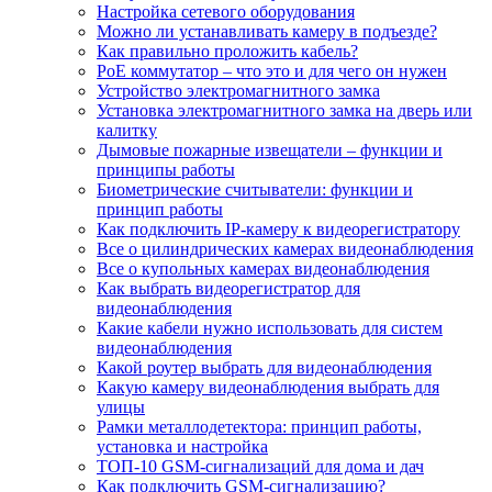
Настройка сетевого оборудования
Можно ли устанавливать камеру в подъезде?
Как правильно проложить кабель?
PoE коммутатор – что это и для чего он нужен
Устройство электромагнитного замка
Установка электромагнитного замка на дверь или
калитку
Дымовые пожарные извещатели – функции и
принципы работы
Биометрические считыватели: функции и
принцип работы
Как подключить IP-камеру к видеорегистратору
Все о цилиндрических камерах видеонаблюдения
Все о купольных камерах видеонаблюдения
Как выбрать видеорегистратор для
видеонаблюдения
Какие кабели нужно использовать для систем
видеонаблюдения
Какой роутер выбрать для видеонаблюдения
Какую камеру видеонаблюдения выбрать для
улицы
Рамки металлодетектора: принцип работы,
установка и настройка
ТОП-10 GSM-сигнализаций для дома и дач
Как подключить GSM-сигнализацию?