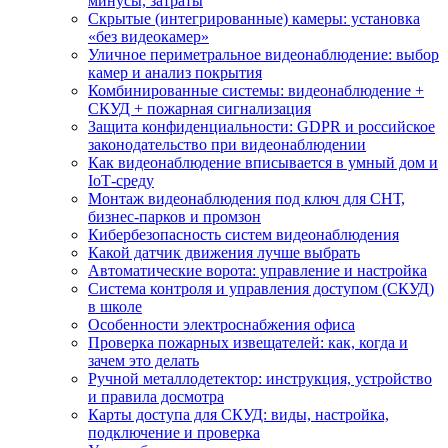
минусы, затраты
Скрытые (интегрированные) камеры: установка
«без видеокамер»
Уличное периметральное видеонаблюдение: выбор
камер и анализ покрытия
Комбинированные системы: видеонаблюдение +
СКУД + пожарная сигнализация
Защита конфиденциальности: GDPR и российское
законодательство при видеонаблюдении
Как видеонаблюдение вписывается в умный дом и
IoT‑среду
Монтаж видеонаблюдения под ключ для СНТ,
бизнес‑парков и промзон
Кибербезопасность систем видеонаблюдения
Какой датчик движения лучше выбрать
Автоматические ворота: управление и настройка
Система контроля и управления доступом (СКУД)
в школе
Особенности электроснабжения офиса
Проверка пожарных извещателей: как, когда и
зачем это делать
Ручной металлодетектор: инструкция, устройство
и правила досмотра
Карты доступа для СКУД: виды, настройка,
подключение и проверка