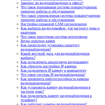
Законно ли видеонаблюдение в офисе?
Что такое порошковая система пожаротушения:
принцип работы и обслуживание
Что такое спринклерная система пожаротушения:
принцип работы и обслуживание
Настройка охранной GSM сигнализации
Как выбрать видеодомофон: для частного дома и
квартиры
Что такое приточная система вентиляции
Виды скрытых камер
Как происходит установка скрытого
видеонаблюдения?
Какой жесткий диск для видеонаблюдения
выбрать?
Как подключить аналоговую видеокамеру
Как сбросить настройки IP камеры
Как подключить IP камеру к компьютеру
Что такое система IP-видеонаблюдения?
Как проверить работоспособность камеры
видеонаблюдения?
Как установить камеру видеонаблюдения в
частном доме?
Как подключить камеру видеонаблюдения к
телефону?
Как работают камеры видеонаблюдения?