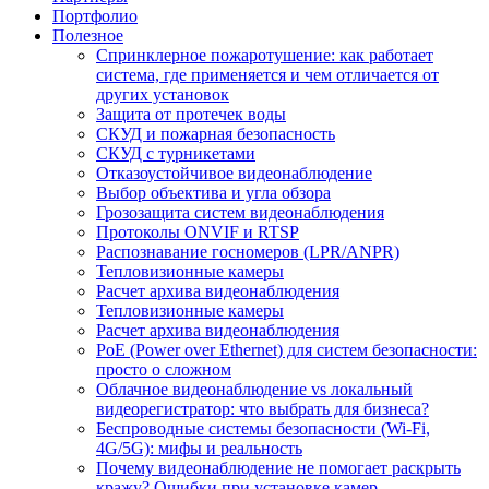
Портфолио
Полезное
Спринклерное пожаротушение: как работает
система, где применяется и чем отличается от
других установок
Защита от протечек воды
СКУД и пожарная безопасность
СКУД с турникетами
Отказоустойчивое видеонаблюдение
Выбор объектива и угла обзора
Грозозащита систем видеонаблюдения
Протоколы ONVIF и RTSP
Распознавание госномеров (LPR/ANPR)
Тепловизионные камеры
Расчет архива видеонаблюдения
Тепловизионные камеры
Расчет архива видеонаблюдения
PoE (Power over Ethernet) для систем безопасности:
просто о сложном
Облачное видеонаблюдение vs локальный
видеорегистратор: что выбрать для бизнеса?
Беспроводные системы безопасности (Wi-Fi,
4G/5G): мифы и реальность
Почему видеонаблюдение не помогает раскрыть
кражу? Ошибки при установке камер