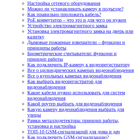
Настройка сетевого оборудования
Можно ли устанавливать камеру в подъезде?
Как правильно проложить кабель?
PoE коммутатор – что это и для чего он нужен
Устройство электромагнитного замка
Установка электромагнитного замка на дверь или
калитку
Дымовые пожарные извещатели – функции и
принципы работы
Биометрические считыватели: функции и
принцип работы
Как подключить IP-камеру к видеорегистратору
Все о цилиндрических камерах видеонаблюдения
Все о купольных камерах видеонаблюдения
Как выбрать видеорегистратор для
видеонаблюдения
Какие кабели нужно использовать для систем
видеонаблюдения
Какой роутер выбрать для видеонаблюдения
Какую камеру видеонаблюдения выбрать для
улицы
Рамки металлодетектора: принцип работы,
установка и настройка
ТОП-10 GSM-сигнализаций для дома и дач
Как подключить GSM-сигнализацию?