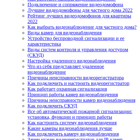
Подключение и сопряжение видеодомофона
Лучшие видеодомофоны для частного дома 2022
Рейтинг лучших видеодомофонов для квартиры
2022
Как выбрать видеонаблюдение для частного дома?
Виды камер для видеонаблюдения
Устройство беспроводной сигнализации и ее
характеристика
Виды систем контроля и управления доступом
(СКУД)
Настройка удаленного видеонаблюдения
Что из себя представляет удаленное
видеонаблюдение
Причины неисправности видеорегистратора
Как подключить и настроить видеорегистратор
Как работает охранная сигнализация
Принцип работы камер видеонаблюдения
Причины неисправности камер видеонаблюдения
Как подключить СКУД
Все об автоматической пожарной сигнализации:
установка, функции и принцип работы
Как настроить систему видеонаблюдения
Какие камеры видеонаблюдения лучше
Как подключить камеру видеонаблюдения
Зачем нужен видеорегистратор для IP-камер