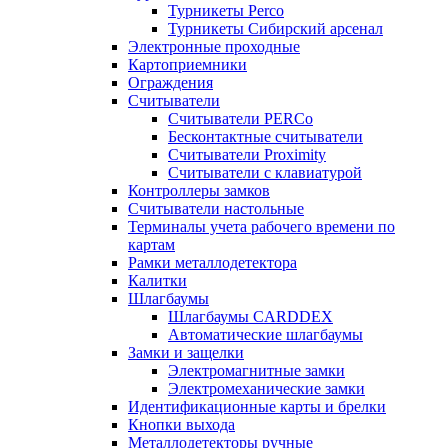
Турникеты Perco
Турникеты Сибирский арсенал
Электронные проходные
Картоприемники
Ограждения
Считыватели
Считыватели PERCo
Бесконтактные считыватели
Считыватели Proximity
Считыватели с клавиатурой
Контроллеры замков
Считыватели настольные
Терминалы учета рабочего времени по
картам
Рамки металлодетектора
Калитки
Шлагбаумы
Шлагбаумы CARDDEX
Автоматические шлагбаумы
Замки и защелки
Электромагнитные замки
Электромеханические замки
Идентификационные карты и брелки
Кнопки выхода
Металлодетекторы ручные