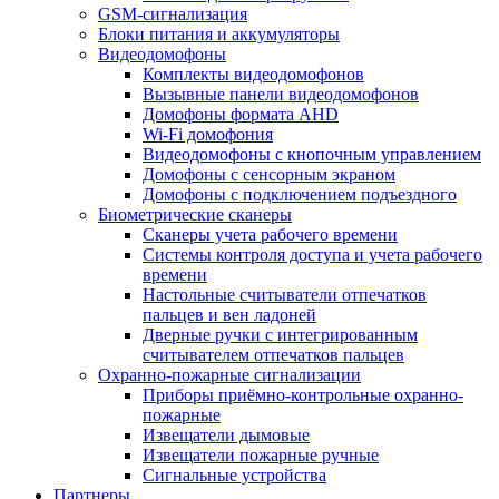
GSM-сигнализация
Блоки питания и аккумуляторы
Видеодомофоны
Комплекты видеодомофонов
Вызывные панели видеодомофонов
Домофоны формата AHD
Wi-Fi домофония
Видеодомофоны с кнопочным управлением
Домофоны с сенсорным экраном
Домофоны с подключением подъездного
Биометрические сканеры
Сканеры учета рабочего времени
Системы контроля доступа и учета рабочего
времени
Настольные считыватели отпечатков
пальцев и вен ладоней
Дверные ручки с интегрированным
считывателем отпечатков пальцев
Охранно-пожарные сигнализации
Приборы приёмно-контрольные охранно-
пожарные
Извещатели дымовые
Извещатели пожарные ручные
Сигнальные устройства
Партнеры