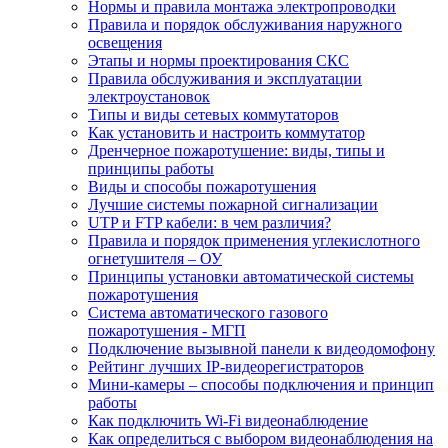
Нормы и правила монтажа электропроводки
Правила и порядок обслуживания наружного
освещения
Этапы и нормы проектирования СКС
Правила обслуживания и эксплуатации
электроустановок
Типы и виды сетевых коммутаторов
Как установить и настроить коммутатор
Дренчерное пожаротушение: виды, типы и
принципы работы
Виды и способы пожаротушения
Лучшие системы пожарной сигнализации
UTP и FTP кабели: в чем различия?
Правила и порядок применения углекислотного
огнетушителя – ОУ
Принципы установки автоматической системы
пожаротушения
Система автоматического газового
пожаротушения - МГП
Подключение вызывной панели к видеодомофону
Рейтинг лучших IP-видеорегистраторов
Мини-камеры – способы подключения и принцип
работы
Как подключить Wi-Fi видеонаблюдение
Как определиться с выбором видеонаблюдения на