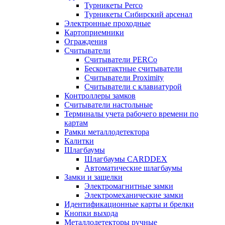
Турникеты Perco
Турникеты Сибирский арсенал
Электронные проходные
Картоприемники
Ограждения
Считыватели
Считыватели PERCo
Бесконтактные считыватели
Считыватели Proximity
Считыватели с клавиатурой
Контроллеры замков
Считыватели настольные
Терминалы учета рабочего времени по
картам
Рамки металлодетектора
Калитки
Шлагбаумы
Шлагбаумы CARDDEX
Автоматические шлагбаумы
Замки и защелки
Электромагнитные замки
Электромеханические замки
Идентификационные карты и брелки
Кнопки выхода
Металлодетекторы ручные