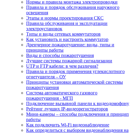
Нормы и правила монтажа электропроводки
Правила и порядок обслуживания наружного
освещения
Этапы и нормы проектирования СКС
Правила обслуживания и эксплуатации
электроустановок
Типы и виды сетевых коммутаторов
Как установить и настроить коммутатор
Дренчерное пожаротушение: виды, типы и
принципы работы
Виды и способы пожаротушения
Лучшие системы пожарной сигнализации
UTP и FTP кабели: в чем различия?
Правила и порядок применения углекислотного
огнетушителя – ОУ
Принципы установки автоматической системы
пожаротушения
Система автоматического газового
пожаротушения - МГП
Подключение вызывной панели к видеодомофону
Рейтинг лучших IP-видеорегистраторов
Мини-камеры – способы подключения и принцип
работы
Как подключить Wi-Fi видеонаблюдение
Как определиться с выбором видеонаблюдения на