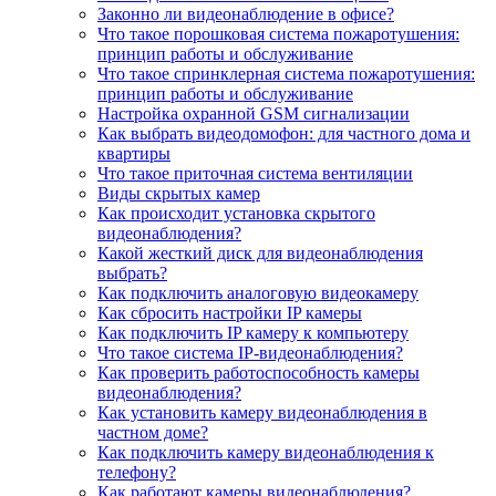
Законно ли видеонаблюдение в офисе?
Что такое порошковая система пожаротушения:
принцип работы и обслуживание
Что такое спринклерная система пожаротушения:
принцип работы и обслуживание
Настройка охранной GSM сигнализации
Как выбрать видеодомофон: для частного дома и
квартиры
Что такое приточная система вентиляции
Виды скрытых камер
Как происходит установка скрытого
видеонаблюдения?
Какой жесткий диск для видеонаблюдения
выбрать?
Как подключить аналоговую видеокамеру
Как сбросить настройки IP камеры
Как подключить IP камеру к компьютеру
Что такое система IP-видеонаблюдения?
Как проверить работоспособность камеры
видеонаблюдения?
Как установить камеру видеонаблюдения в
частном доме?
Как подключить камеру видеонаблюдения к
телефону?
Как работают камеры видеонаблюдения?