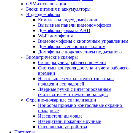
GSM-сигнализация
Блоки питания и аккумуляторы
Видеодомофоны
Комплекты видеодомофонов
Вызывные панели видеодомофонов
Домофоны формата AHD
Wi-Fi домофония
Видеодомофоны с кнопочным управлением
Домофоны с сенсорным экраном
Домофоны с подключением подъездного
Биометрические сканеры
Сканеры учета рабочего времени
Системы контроля доступа и учета рабочего
времени
Настольные считыватели отпечатков
пальцев и вен ладоней
Дверные ручки с интегрированным
считывателем отпечатков пальцев
Охранно-пожарные сигнализации
Приборы приёмно-контрольные охранно-
пожарные
Извещатели дымовые
Извещатели пожарные ручные
Сигнальные устройства
Партнеры