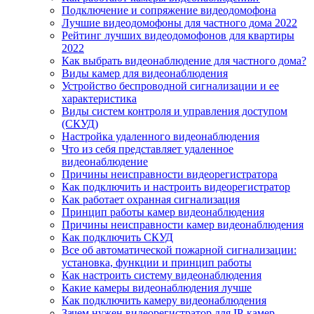
Подключение и сопряжение видеодомофона
Лучшие видеодомофоны для частного дома 2022
Рейтинг лучших видеодомофонов для квартиры
2022
Как выбрать видеонаблюдение для частного дома?
Виды камер для видеонаблюдения
Устройство беспроводной сигнализации и ее
характеристика
Виды систем контроля и управления доступом
(СКУД)
Настройка удаленного видеонаблюдения
Что из себя представляет удаленное
видеонаблюдение
Причины неисправности видеорегистратора
Как подключить и настроить видеорегистратор
Как работает охранная сигнализация
Принцип работы камер видеонаблюдения
Причины неисправности камер видеонаблюдения
Как подключить СКУД
Все об автоматической пожарной сигнализации:
установка, функции и принцип работы
Как настроить систему видеонаблюдения
Какие камеры видеонаблюдения лучше
Как подключить камеру видеонаблюдения
Зачем нужен видеорегистратор для IP-камер