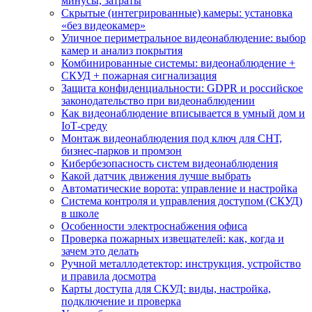
минусы, затраты
Скрытые (интегрированные) камеры: установка
«без видеокамер»
Уличное периметральное видеонаблюдение: выбор
камер и анализ покрытия
Комбинированные системы: видеонаблюдение +
СКУД + пожарная сигнализация
Защита конфиденциальности: GDPR и российское
законодательство при видеонаблюдении
Как видеонаблюдение вписывается в умный дом и
IoT‑среду
Монтаж видеонаблюдения под ключ для СНТ,
бизнес‑парков и промзон
Кибербезопасность систем видеонаблюдения
Какой датчик движения лучше выбрать
Автоматические ворота: управление и настройка
Система контроля и управления доступом (СКУД)
в школе
Особенности электроснабжения офиса
Проверка пожарных извещателей: как, когда и
зачем это делать
Ручной металлодетектор: инструкция, устройство
и правила досмотра
Карты доступа для СКУД: виды, настройка,
подключение и проверка