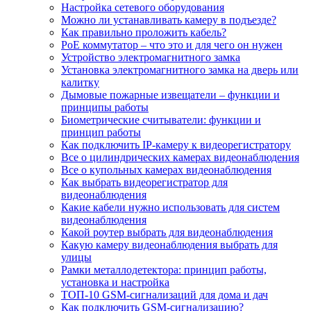
Настройка сетевого оборудования
Можно ли устанавливать камеру в подъезде?
Как правильно проложить кабель?
PoE коммутатор – что это и для чего он нужен
Устройство электромагнитного замка
Установка электромагнитного замка на дверь или
калитку
Дымовые пожарные извещатели – функции и
принципы работы
Биометрические считыватели: функции и
принцип работы
Как подключить IP-камеру к видеорегистратору
Все о цилиндрических камерах видеонаблюдения
Все о купольных камерах видеонаблюдения
Как выбрать видеорегистратор для
видеонаблюдения
Какие кабели нужно использовать для систем
видеонаблюдения
Какой роутер выбрать для видеонаблюдения
Какую камеру видеонаблюдения выбрать для
улицы
Рамки металлодетектора: принцип работы,
установка и настройка
ТОП-10 GSM-сигнализаций для дома и дач
Как подключить GSM-сигнализацию?