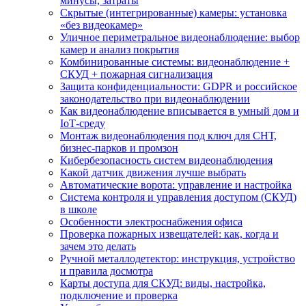
минусы, затраты
Скрытые (интегрированные) камеры: установка
«без видеокамер»
Уличное периметральное видеонаблюдение: выбор
камер и анализ покрытия
Комбинированные системы: видеонаблюдение +
СКУД + пожарная сигнализация
Защита конфиденциальности: GDPR и российское
законодательство при видеонаблюдении
Как видеонаблюдение вписывается в умный дом и
IoT‑среду
Монтаж видеонаблюдения под ключ для СНТ,
бизнес‑парков и промзон
Кибербезопасность систем видеонаблюдения
Какой датчик движения лучше выбрать
Автоматические ворота: управление и настройка
Система контроля и управления доступом (СКУД)
в школе
Особенности электроснабжения офиса
Проверка пожарных извещателей: как, когда и
зачем это делать
Ручной металлодетектор: инструкция, устройство
и правила досмотра
Карты доступа для СКУД: виды, настройка,
подключение и проверка