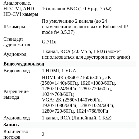
Аналоговые,
HD-TVI, AHD
16 каналов BNC
(1
.0 Vp-p, 75 Ω)
HD-CVI камеры
По умолчанию 2 канала
(до
24
IP-камеры
с замещением аналоговых в Enhanced IP
mode fw 3.5.37)
Стандарт
G.711u
аудиосжатия
1 канал, RCA
(2
.0 Vp-p, 1 kΩ)
(может
Аудиовход
использоваться для двустороннего аудио)
Видео/аудиовыход
Видеовыход
1 HDMI, 1 VGA
HDMI: 4K
(3840
×2160)/30Гц, 2K
(2560
×1440)/60Гц, 1920×1080/60Гц,
1280×1024/60Гц, 1280×720/60Гц,
Разрешение
1024×768/60Гц
вывода
VGA: 2K
(2560
×1440)/60Гц,
1920×1080/60Гц, 1280×1024/60Гц,
1280×720/60Гц, 1024×768/60Гц
Аудиовыход
1 канал, RCA
(Линейный
, 1 KΩ)
Запись
Количество
2
потоков