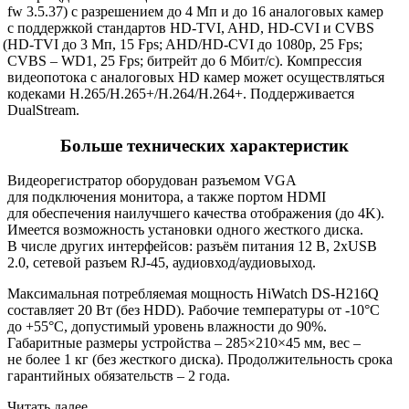
fw 3.5.37) с разрешением до 4 Мп и до 16 аналоговых камер
с поддержкой стандартов HD-TVI, AHD, HD-CVI и CVBS
(HD
-TVI до 3 Мп, 15 Fps; AHD/HD-CVI до 1080p, 25 Fps;
CVBS – WD1, 25 Fps; битрейт до 6 Мбит/с). Компрессия
видеопотока с аналоговых HD камер может осуществляться
кодеками H.265/H.265+/H.264/H.264+. Поддерживается
DualStream.
Больше технических характеристик
Видеорегистратор оборудован разъемом VGA
для подключения монитора, а также портом HDMI
для обеспечения наилучшего качества отображения
(до
4K).
Имеется возможность установки одного жесткого диска.
В числе других интерфейсов: разъём питания 12 В, 2xUSB
2.0, сетевой разъем RJ-45, аудиовход/аудиовыход.
Максимальная потребляемая мощность HiWatch DS-H216Q
составляет 20 Вт
(без
HDD). Рабочие температуры от -10°C
до +55°C, допустимый уровень влажности до 90%.
Габаритные размеры устройства – 285×210×45 мм, вес –
не более 1 кг
(без
жесткого диска). Продолжительность срока
гарантийных обязательств – 2 года.
Читать далее