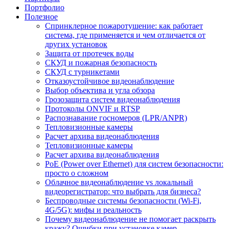
Портфолио
Полезное
Спринклерное пожаротушение: как работает
система, где применяется и чем отличается от
других установок
Защита от протечек воды
СКУД и пожарная безопасность
СКУД с турникетами
Отказоустойчивое видеонаблюдение
Выбор объектива и угла обзора
Грозозащита систем видеонаблюдения
Протоколы ONVIF и RTSP
Распознавание госномеров (LPR/ANPR)
Тепловизионные камеры
Расчет архива видеонаблюдения
Тепловизионные камеры
Расчет архива видеонаблюдения
PoE (Power over Ethernet) для систем безопасности:
просто о сложном
Облачное видеонаблюдение vs локальный
видеорегистратор: что выбрать для бизнеса?
Беспроводные системы безопасности (Wi-Fi,
4G/5G): мифы и реальность
Почему видеонаблюдение не помогает раскрыть
кражу? Ошибки при установке камер