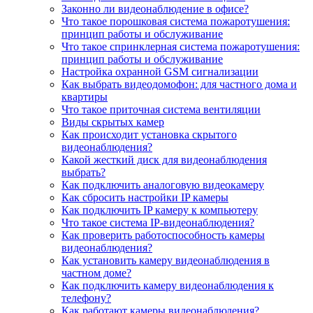
Законно ли видеонаблюдение в офисе?
Что такое порошковая система пожаротушения:
принцип работы и обслуживание
Что такое спринклерная система пожаротушения:
принцип работы и обслуживание
Настройка охранной GSM сигнализации
Как выбрать видеодомофон: для частного дома и
квартиры
Что такое приточная система вентиляции
Виды скрытых камер
Как происходит установка скрытого
видеонаблюдения?
Какой жесткий диск для видеонаблюдения
выбрать?
Как подключить аналоговую видеокамеру
Как сбросить настройки IP камеры
Как подключить IP камеру к компьютеру
Что такое система IP-видеонаблюдения?
Как проверить работоспособность камеры
видеонаблюдения?
Как установить камеру видеонаблюдения в
частном доме?
Как подключить камеру видеонаблюдения к
телефону?
Как работают камеры видеонаблюдения?