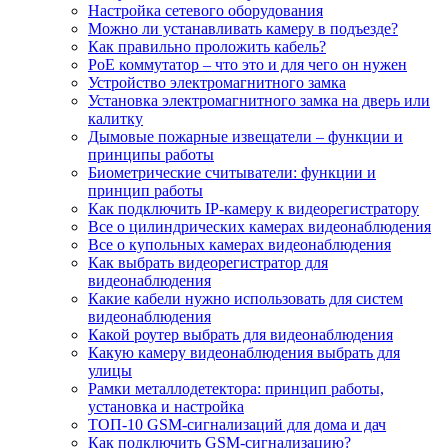
Настройка сетевого оборудования
Можно ли устанавливать камеру в подъезде?
Как правильно проложить кабель?
PoE коммутатор – что это и для чего он нужен
Устройство электромагнитного замка
Установка электромагнитного замка на дверь или
калитку
Дымовые пожарные извещатели – функции и
принципы работы
Биометрические считыватели: функции и
принцип работы
Как подключить IP-камеру к видеорегистратору
Все о цилиндрических камерах видеонаблюдения
Все о купольных камерах видеонаблюдения
Как выбрать видеорегистратор для
видеонаблюдения
Какие кабели нужно использовать для систем
видеонаблюдения
Какой роутер выбрать для видеонаблюдения
Какую камеру видеонаблюдения выбрать для
улицы
Рамки металлодетектора: принцип работы,
установка и настройка
ТОП-10 GSM-сигнализаций для дома и дач
Как подключить GSM-сигнализацию?