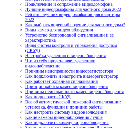
Подключение и сопряжение видеодомофона
Лучшие видеодомофоны для частного дома 2022
Рейтинг лучших видеодомофонов для квартиры
2022
Как выбрать видеонаблюдение для частного дома?
Виды камер для видеонаблюдения
Устройство беспроводной сигнализации и ее
характеристика
Виды систем контроля и управления доступом
(СКУД)
Настройка удаленного видеонаблюдения
Что из себя представляет удаленное
видеонаблюдение
Причины неисправности видеорегистратора
Как подключить и настроить видеорегистратор
Как работает охранная сигнализация
Принцип работы камер видеонаблюдения
Причины неисправности камер видеонаблюдения
Как подключить СКУД
Все об автоматической пожарной сигнализации:
установка, функции и принцип работы
Как настроить систему видеонаблюдения
Какие камеры видеонаблюдения лучше
Как подключить камеру видеонаблюдения
Зачем нужен видеорегистратор для IP-камер