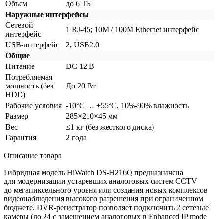
Объем
до 6 ТБ
Наружные интерфейсы
Сетевой
1 RJ-45; 10M / 100M Ethernet интерфейс
интерфейс
USB-интерфейс
2, USB2.0
Общие
Питание
DC 12 В
Потребляемая
мощность
(без
До 20 Вт
HDD)
Рабочие условия
-10°C … +55°C, 10%-90% влажность
Размер
285×210×45 мм
Вес
≤1 кг
(без
жесткого диска)
Гарантия
2 года
Описание товара
Гибридная модель HiWatch DS-H216Q предназначена
для модернизации устаревших аналоговых систем CCTV
до мегапиксельного уровня или создания новых комплексов
видеонаблюдения высокого разрешения при ограниченном
бюджете. DVR-регистратор позволяет подключить 2 сетевые
камеры
(до
24 с замещением аналоговых в Enhanced IP mode