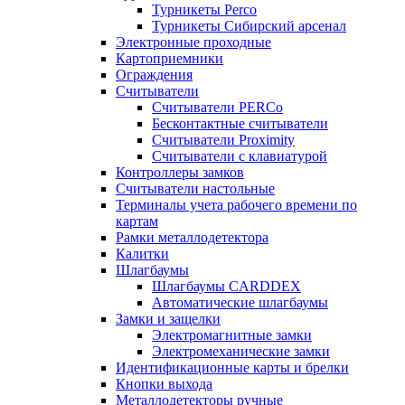
Турникеты Perco
Турникеты Сибирский арсенал
Электронные проходные
Картоприемники
Ограждения
Считыватели
Считыватели PERCo
Бесконтактные считыватели
Считыватели Proximity
Считыватели с клавиатурой
Контроллеры замков
Считыватели настольные
Терминалы учета рабочего времени по
картам
Рамки металлодетектора
Калитки
Шлагбаумы
Шлагбаумы CARDDEX
Автоматические шлагбаумы
Замки и защелки
Электромагнитные замки
Электромеханические замки
Идентификационные карты и брелки
Кнопки выхода
Металлодетекторы ручные