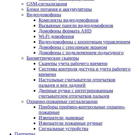
GSM-сигнализация
Блоки питания и аккумуляторы
Видеодомофоны
Комплекты видеодомофонов
Вызывные панели видеодомофонов
Домофоны формата AHD
Wi-Fi домофония
Видеодомофоны с кнопочным управлением
Домофоны с сенсорным экраном
Домофоны с подключением подъездного
Биометрические сканеры
Сканеры учета рабочего времени
Системы контроля доступа и учета рабочего
времени
Настольные считыватели отпечатков
пальцев и вен ладоней
Дверные ручки с интегрированным
считывателем отпечатков пальцев
Охранно-пожарные сигнализации
Приборы приёмно-контрольные охранно-
пожарные
Извещатели дымовые
Извещатели пожарные ручные
Сигнальные устройства
Партнеры