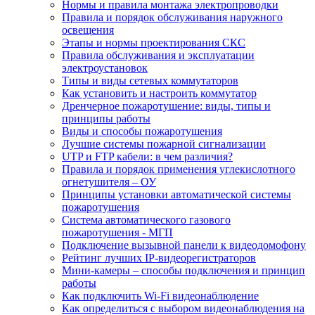
Нормы и правила монтажа электропроводки
Правила и порядок обслуживания наружного
освещения
Этапы и нормы проектирования СКС
Правила обслуживания и эксплуатации
электроустановок
Типы и виды сетевых коммутаторов
Как установить и настроить коммутатор
Дренчерное пожаротушение: виды, типы и
принципы работы
Виды и способы пожаротушения
Лучшие системы пожарной сигнализации
UTP и FTP кабели: в чем различия?
Правила и порядок применения углекислотного
огнетушителя – ОУ
Принципы установки автоматической системы
пожаротушения
Система автоматического газового
пожаротушения - МГП
Подключение вызывной панели к видеодомофону
Рейтинг лучших IP-видеорегистраторов
Мини-камеры – способы подключения и принцип
работы
Как подключить Wi-Fi видеонаблюдение
Как определиться с выбором видеонаблюдения на