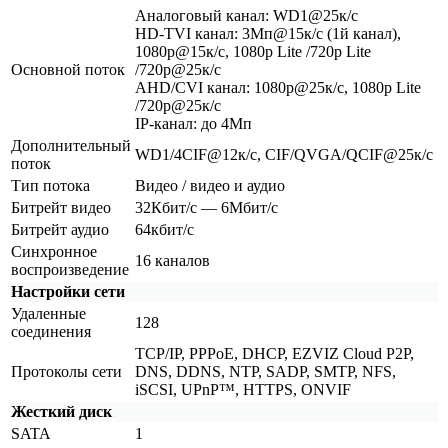
Аналоговый канал: WD1@25к/с
HD-TVI канал: 3Мп@15к/с
(1й
канал),
1080p@15к/с, 1080p Lite /720p Lite
Основной поток
/720p@25к/с
AHD/CVI канал: 1080p@25к/с, 1080p Lite
/720p@25к/с
IP-канал: до 4Мп
Дополнительный
WD1/4CIF@12к/с, CIF/QVGA/QCIF@25к/с
поток
Тип потока
Видео / видео и аудио
Битрейт видео
32Кбит/с — 6Мбит/с
Битрейт аудио
64кбит/с
Синхронное
16 каналов
воспроизведение
Настройки сети
Удаленные
128
соединения
TCP/IP, PPPoE, DHCP, EZVIZ Cloud P2P,
Протоколы сети
DNS, DDNS, NTP, SADP, SMTP, NFS,
iSCSI, UPnP™, HTTPS, ONVIF
Жесткий диск
SATA
1