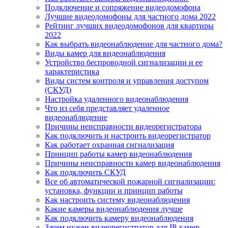
Подключение и сопряжение видеодомофона
Лучшие видеодомофоны для частного дома 2022
Рейтинг лучших видеодомофонов для квартиры
2022
Как выбрать видеонаблюдение для частного дома?
Виды камер для видеонаблюдения
Устройство беспроводной сигнализации и ее
характеристика
Виды систем контроля и управления доступом
(СКУД)
Настройка удаленного видеонаблюдения
Что из себя представляет удаленное
видеонаблюдение
Причины неисправности видеорегистратора
Как подключить и настроить видеорегистратор
Как работает охранная сигнализация
Принцип работы камер видеонаблюдения
Причины неисправности камер видеонаблюдения
Как подключить СКУД
Все об автоматической пожарной сигнализации:
установка, функции и принцип работы
Как настроить систему видеонаблюдения
Какие камеры видеонаблюдения лучше
Как подключить камеру видеонаблюдения
Зачем нужен видеорегистратор для IP-камер