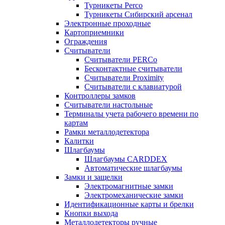
Турникеты Perco
Турникеты Сибирский арсенал
Электронные проходные
Картоприемники
Ограждения
Считыватели
Считыватели PERCo
Бесконтактные считыватели
Считыватели Proximity
Считыватели с клавиатурой
Контроллеры замков
Считыватели настольные
Терминалы учета рабочего времени по
картам
Рамки металлодетектора
Калитки
Шлагбаумы
Шлагбаумы CARDDEX
Автоматические шлагбаумы
Замки и защелки
Электромагнитные замки
Электромеханические замки
Идентификационные карты и брелки
Кнопки выхода
Металлодетекторы ручные