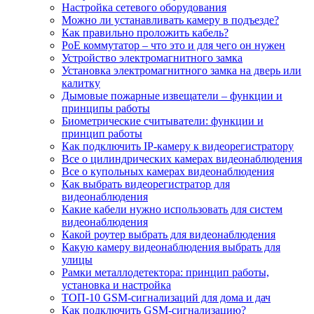
Настройка сетевого оборудования
Можно ли устанавливать камеру в подъезде?
Как правильно проложить кабель?
PoE коммутатор – что это и для чего он нужен
Устройство электромагнитного замка
Установка электромагнитного замка на дверь или
калитку
Дымовые пожарные извещатели – функции и
принципы работы
Биометрические считыватели: функции и
принцип работы
Как подключить IP-камеру к видеорегистратору
Все о цилиндрических камерах видеонаблюдения
Все о купольных камерах видеонаблюдения
Как выбрать видеорегистратор для
видеонаблюдения
Какие кабели нужно использовать для систем
видеонаблюдения
Какой роутер выбрать для видеонаблюдения
Какую камеру видеонаблюдения выбрать для
улицы
Рамки металлодетектора: принцип работы,
установка и настройка
ТОП-10 GSM-сигнализаций для дома и дач
Как подключить GSM-сигнализацию?