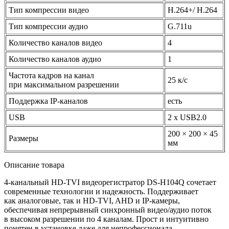
Тип компрессии видео
H.264+/ H.264
Тип компрессии аудио
G.711u
Количество каналов видео
4
Количество каналов аудио
1
Частота кадров на канал
25 к/с
при максимальном разрешении
Поддержка IP-каналов
есть
USB
2 х USB2.0
200 × 200 × 45
Размеры
мм
Описание товара
4-канальный HD-TVI видеорегистратор DS-H104Q сочетает
современные технологии и надежность. Поддерживает
как аналоговые, так и HD-TVI, AHD и IP-камеры,
обеспечивая непрерывный синхронный видео/аудио поток
в высоком разрешении по 4 каналам. Прост и интуитивно
понятен в установке даже для непрофессионала.