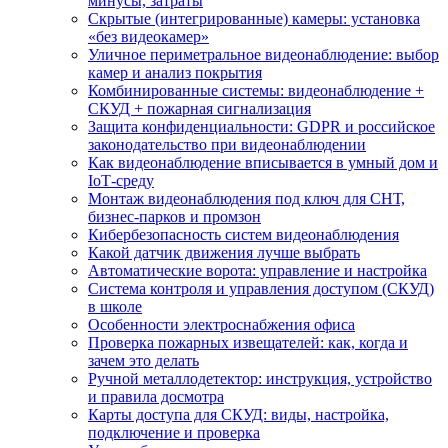
минусы, затраты
Скрытые (интегрированные) камеры: установка
«без видеокамер»
Уличное периметральное видеонаблюдение: выбор
камер и анализ покрытия
Комбинированные системы: видеонаблюдение +
СКУД + пожарная сигнализация
Защита конфиденциальности: GDPR и российское
законодательство при видеонаблюдении
Как видеонаблюдение вписывается в умный дом и
IoT‑среду
Монтаж видеонаблюдения под ключ для СНТ,
бизнес‑парков и промзон
Кибербезопасность систем видеонаблюдения
Какой датчик движения лучше выбрать
Автоматические ворота: управление и настройка
Система контроля и управления доступом (СКУД)
в школе
Особенности электроснабжения офиса
Проверка пожарных извещателей: как, когда и
зачем это делать
Ручной металлодетектор: инструкция, устройство
и правила досмотра
Карты доступа для СКУД: виды, настройка,
подключение и проверка