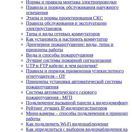
Нормы и правила монтажа электропроводки
Правила и порядок обслуживания наружного
освещения
Этапы и нормы проектирования СКС
Правила обслуживания и эксплуатации
электроустановок
Типы и виды сетевых коммутаторов
Как установить и настроить коммутатор
Дренчерное пожаротушение: виды, типы и
принципы работы
Виды и способы пожаротушения
Лучшие системы пожарной сигнализации
UTP и FTP кабели: в чем различия?
Правила и порядок применения углекислотного
огнетушителя – ОУ
Принципы установки автоматической системы
пожаротушения
Система автоматического газового
пожаротушения - МГП
Подключение вызывной панели к видеодомофону
Рейтинг лучших IP-видеорегистраторов
Мини-камеры – способы подключения и принцип
работы
Как подключить Wi-Fi видеонаблюдение
Как определиться с выбором видеонаблюдения на