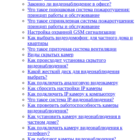
Законно ли видеонаблюдение в офисе?
Что такое порошковая система пожаротушения:
принцип работы и обслуживание
Что такое спринклерная система пожаротушения:
принцип работы и обслуживание
Настройка охранной GSM сигнализации
Как выбрать видеодомофон: для частного дома и
квартиры
Что такое приточная система вентиляции
Виды скрытых камер
Как происходит установка скрытого
видеонаблюдения?
Какой жесткий диск для видеонаблюдения
выбрать?
Как подключить аналоговую видеокамеру
Как сбросить настройки IP камеры
Как подключить IP камеру к компьютеру
Что такое система IP-видеонаблюдения?
Как проверить работоспособность камеры
видеонаблюдения?
Как установить камеру видеонаблюдения в
частном доме?
Как подключить камеру видеонаблюдения к
телефону?
Как работают камеры видеонаблюдения?