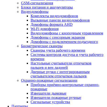
GSM-сигнализация
Блоки питания и аккумуляторы
Видеодомофоны
Комплекты видеодомофонов
Вызывные панели видеодомофонов
Домофоны формата AHD
Wi-Fi домофония
Видеодомофоны с кнопочным управлением
Домофоны с сенсорным экраном
Домофоны с подключением подъездного
Биометрические сканеры
Сканеры учета рабочего времени
Системы контроля доступа и учета рабочего
времени
Настольные считыватели отпечатков
пальцев и вен ладоней
Дверные ручки с интегрированным
считывателем отпечатков пальцев
Охранно-пожарные сигнализации
Приборы приёмно-контрольные охранно-
пожарные
Извещатели дымовые
Извещатели пожарные ручные
Сигнальные устройства
Партнеры