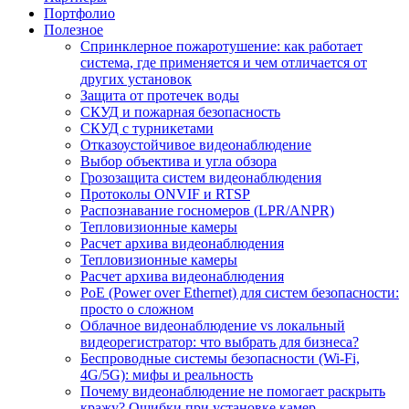
Портфолио
Полезное
Спринклерное пожаротушение: как работает
система, где применяется и чем отличается от
других установок
Защита от протечек воды
СКУД и пожарная безопасность
СКУД с турникетами
Отказоустойчивое видеонаблюдение
Выбор объектива и угла обзора
Грозозащита систем видеонаблюдения
Протоколы ONVIF и RTSP
Распознавание госномеров (LPR/ANPR)
Тепловизионные камеры
Расчет архива видеонаблюдения
Тепловизионные камеры
Расчет архива видеонаблюдения
PoE (Power over Ethernet) для систем безопасности:
просто о сложном
Облачное видеонаблюдение vs локальный
видеорегистратор: что выбрать для бизнеса?
Беспроводные системы безопасности (Wi-Fi,
4G/5G): мифы и реальность
Почему видеонаблюдение не помогает раскрыть
кражу? Ошибки при установке камер