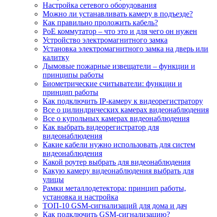
Настройка сетевого оборудования
Можно ли устанавливать камеру в подъезде?
Как правильно проложить кабель?
PoE коммутатор – что это и для чего он нужен
Устройство электромагнитного замка
Установка электромагнитного замка на дверь или
калитку
Дымовые пожарные извещатели – функции и
принципы работы
Биометрические считыватели: функции и
принцип работы
Как подключить IP-камеру к видеорегистратору
Все о цилиндрических камерах видеонаблюдения
Все о купольных камерах видеонаблюдения
Как выбрать видеорегистратор для
видеонаблюдения
Какие кабели нужно использовать для систем
видеонаблюдения
Какой роутер выбрать для видеонаблюдения
Какую камеру видеонаблюдения выбрать для
улицы
Рамки металлодетектора: принцип работы,
установка и настройка
ТОП-10 GSM-сигнализаций для дома и дач
Как подключить GSM-сигнализацию?