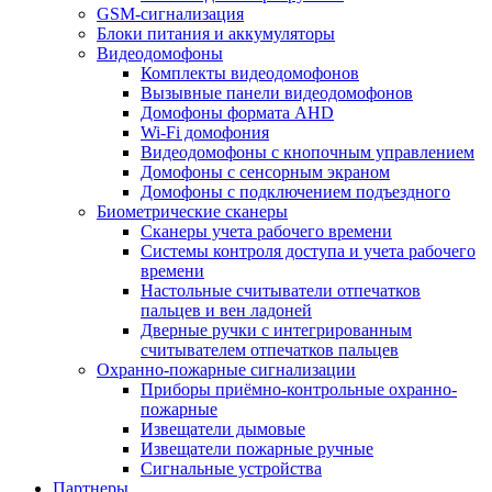
GSM-сигнализация
Блоки питания и аккумуляторы
Видеодомофоны
Комплекты видеодомофонов
Вызывные панели видеодомофонов
Домофоны формата AHD
Wi-Fi домофония
Видеодомофоны с кнопочным управлением
Домофоны с сенсорным экраном
Домофоны с подключением подъездного
Биометрические сканеры
Сканеры учета рабочего времени
Системы контроля доступа и учета рабочего
времени
Настольные считыватели отпечатков
пальцев и вен ладоней
Дверные ручки с интегрированным
считывателем отпечатков пальцев
Охранно-пожарные сигнализации
Приборы приёмно-контрольные охранно-
пожарные
Извещатели дымовые
Извещатели пожарные ручные
Сигнальные устройства
Партнеры