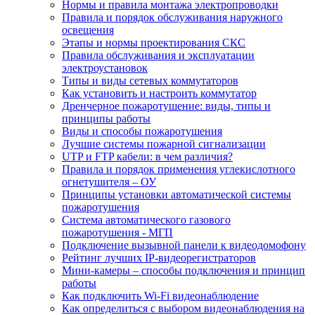
Нормы и правила монтажа электропроводки
Правила и порядок обслуживания наружного
освещения
Этапы и нормы проектирования СКС
Правила обслуживания и эксплуатации
электроустановок
Типы и виды сетевых коммутаторов
Как установить и настроить коммутатор
Дренчерное пожаротушение: виды, типы и
принципы работы
Виды и способы пожаротушения
Лучшие системы пожарной сигнализации
UTP и FTP кабели: в чем различия?
Правила и порядок применения углекислотного
огнетушителя – ОУ
Принципы установки автоматической системы
пожаротушения
Система автоматического газового
пожаротушения - МГП
Подключение вызывной панели к видеодомофону
Рейтинг лучших IP-видеорегистраторов
Мини-камеры – способы подключения и принцип
работы
Как подключить Wi-Fi видеонаблюдение
Как определиться с выбором видеонаблюдения на