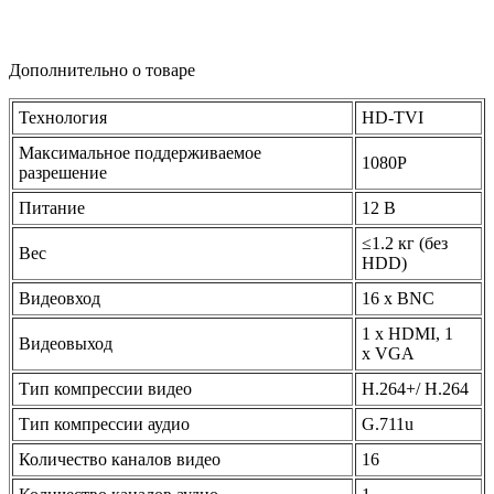
Дополнительно о товаре
Технология
HD-TVI
Максимальное поддерживаемое
1080P
разрешение
Питание
12 В
≤1.2 кг
(без
Вес
HDD)
Видеовход
16 х BNC
1 х HDMI, 1
Видеовыход
х VGA
Тип компрессии видео
H.264+/ H.264
Тип компрессии аудио
G.711u
Количество каналов видео
16