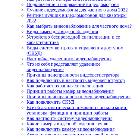
Подключение и сопряжение видеодомофона
Лучшие видеодомофоны для частного дома 2022
Рейтинг лучших видеодомофонов для квартиры
2022
Как выбрать видеонаблюдение для частного дома?
Виды камер для видеонаблюдения
Устройство беспроводной сигнализации и ее
характеристика
Виды систем контроля и управления доступом
(СКУД)
Настройка удаленного видеонаблюдения
Что из себя представляет удаленное
видеонаблюдение
Причины неисправности видеорегистратора
Как подключить и настроить видеорегистратор
Как работает охранная сигнализация
Принцип работы камер видеонаблюдения
Причины неисправности камер видеонаблюдения
Как подключить СКУД
Все об автоматической пожарной сигнализации:
установка, функции и принцип работы
Как настроить систему видеонаблюдения
Какие камеры видеонаблюдения лучше
Как подключить камеру видеонаблюдения
Зачем нужен видеорегистратор для IP-камер