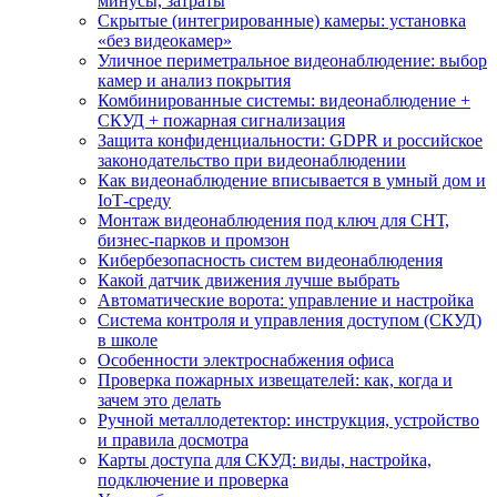
минусы, затраты
Скрытые (интегрированные) камеры: установка
«без видеокамер»
Уличное периметральное видеонаблюдение: выбор
камер и анализ покрытия
Комбинированные системы: видеонаблюдение +
СКУД + пожарная сигнализация
Защита конфиденциальности: GDPR и российское
законодательство при видеонаблюдении
Как видеонаблюдение вписывается в умный дом и
IoT‑среду
Монтаж видеонаблюдения под ключ для СНТ,
бизнес‑парков и промзон
Кибербезопасность систем видеонаблюдения
Какой датчик движения лучше выбрать
Автоматические ворота: управление и настройка
Система контроля и управления доступом (СКУД)
в школе
Особенности электроснабжения офиса
Проверка пожарных извещателей: как, когда и
зачем это делать
Ручной металлодетектор: инструкция, устройство
и правила досмотра
Карты доступа для СКУД: виды, настройка,
подключение и проверка