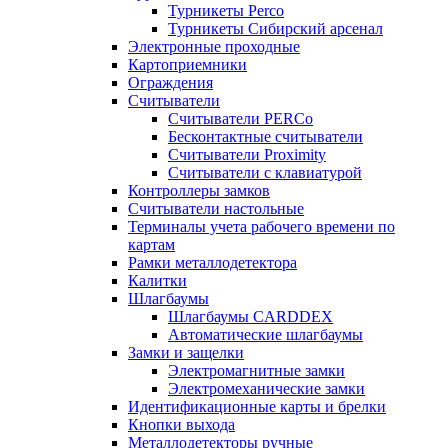
Турникеты Perco
Турникеты Сибирский арсенал
Электронные проходные
Картоприемники
Ограждения
Считыватели
Считыватели PERCo
Бесконтактные считыватели
Считыватели Proximity
Считыватели с клавиатурой
Контроллеры замков
Считыватели настольные
Терминалы учета рабочего времени по
картам
Рамки металлодетектора
Калитки
Шлагбаумы
Шлагбаумы CARDDEX
Автоматические шлагбаумы
Замки и защелки
Электромагнитные замки
Электромеханические замки
Идентификационные карты и брелки
Кнопки выхода
Металлодетекторы ручные