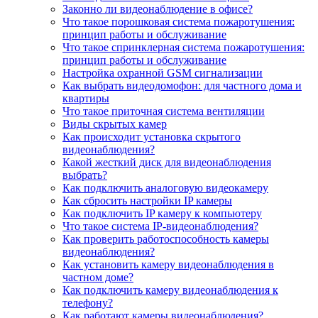
Законно ли видеонаблюдение в офисе?
Что такое порошковая система пожаротушения:
принцип работы и обслуживание
Что такое спринклерная система пожаротушения:
принцип работы и обслуживание
Настройка охранной GSM сигнализации
Как выбрать видеодомофон: для частного дома и
квартиры
Что такое приточная система вентиляции
Виды скрытых камер
Как происходит установка скрытого
видеонаблюдения?
Какой жесткий диск для видеонаблюдения
выбрать?
Как подключить аналоговую видеокамеру
Как сбросить настройки IP камеры
Как подключить IP камеру к компьютеру
Что такое система IP-видеонаблюдения?
Как проверить работоспособность камеры
видеонаблюдения?
Как установить камеру видеонаблюдения в
частном доме?
Как подключить камеру видеонаблюдения к
телефону?
Как работают камеры видеонаблюдения?