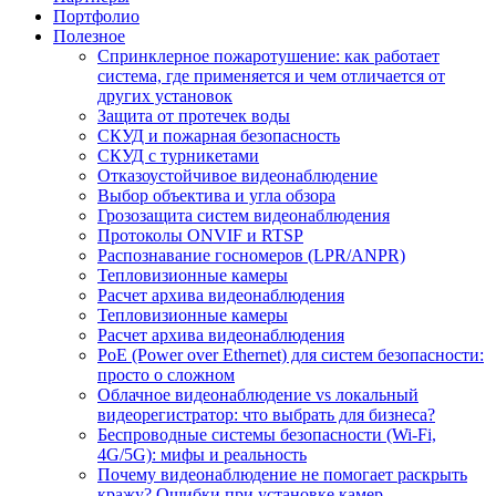
Портфолио
Полезное
Спринклерное пожаротушение: как работает
система, где применяется и чем отличается от
других установок
Защита от протечек воды
СКУД и пожарная безопасность
СКУД с турникетами
Отказоустойчивое видеонаблюдение
Выбор объектива и угла обзора
Грозозащита систем видеонаблюдения
Протоколы ONVIF и RTSP
Распознавание госномеров (LPR/ANPR)
Тепловизионные камеры
Расчет архива видеонаблюдения
Тепловизионные камеры
Расчет архива видеонаблюдения
PoE (Power over Ethernet) для систем безопасности:
просто о сложном
Облачное видеонаблюдение vs локальный
видеорегистратор: что выбрать для бизнеса?
Беспроводные системы безопасности (Wi-Fi,
4G/5G): мифы и реальность
Почему видеонаблюдение не помогает раскрыть
кражу? Ошибки при установке камер