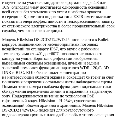
излучение на участке стандартного формата кадра 4:3 или
16:9, благодаря чему достигается однородность освещения
всей сцены без затемнения по углам и избытка яркости
в середине. Кроме того подсветка типа EXIR имеет высокие
показатели энергоэффективности и теплорассеивания, защиту
от статического электричества и более продолжительный срок
службы, чем классические диоды.
Модель Hikvision DS-2CD2T42WD-I5 поставляется в Bullet-
корпусе, защищенном от неблагоприятных погодных
воздействий по стандарту IP67, что вкупе с рабочими
температурами от -40° до +60°С позволяет использовать
камеру на улице. Бороться с дефектами изображения,
вызванными сложным освещением, шумами и задней
засветкой помогают функции аппаратного WDR 120дБ, 3D
DNR и BLC. ROI обеспечивает концентрацию
на интересующей области экрана и сокращает битрейт за счет
понижения разрешения остальной части наблюдаемой сцены.
Помимо этого камера снабжена функциями видеоаналитики –
обнаружения пересечения линии и вторжения в выделенную
зону. Поддерживаются питание по технологии PoE
и фирменный кодек Hikvision – H.264+, существенно
экономящий объемы архивного хранилища. Модель Hikvision
DS-2CD2T42WD-I5 подойдет для круглосуточного
видеоконтроля крупных площадей с любым типом освещения