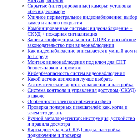
минусы, затраты
Скрытые (интегрированные) камеры: установка
«без видеокамер»
Уличное периметральное видеонаблюдение: выбор
камер и анализ покрытия
Комбинированные системы: видеонаблюдение +
СКУД + пожарная сигнализация
Защита конфиденциальности: GDPR и российское
законодательство при видеонаблюдении
Как видеонаблюдение вписывается в умный дом и
IoT‑среду
Монтаж видеонаблюдения под ключ для СНТ,
бизнес‑парков и промзон
Кибербезопасность систем видеонаблюдения
Какой датчик движения лучше выбрать
Автоматические ворота: управление и настройка
Система контроля и управления доступом (СКУД)
в школе
Особенности электроснабжения офиса
Проверка пожарных извещателей: как, когда и
зачем это делать
Ручной металлодетектор: инструкция, устройство
и правила досмотра
Карты доступа для СКУД: виды, настройка,
подключение и проверка