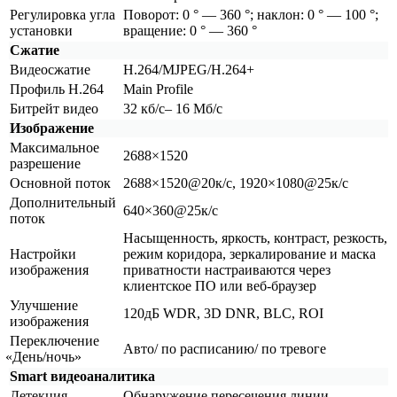
Регулировка угла
Поворот: 0 ° — 360 °; наклон: 0 ° — 100 °;
установки
вращение: 0 ° — 360 °
Сжатие
Видеосжатие
H.264/MJPEG/H.264+
Профиль H.264
Main Profile
Битрейт видео
32 кб/с– 16 Мб/с
Изображение
Максимальное
2688×1520
разрешение
Основной поток
2688×1520@20к/с, 1920×1080@25к/с
Дополнительный
640×360@25к/с
поток
Насыщенность, яркость, контраст, резкость,
Настройки
режим коридора, зеркалирование и маска
изображения
приватности настраиваются через
клиентское ПО или веб-браузер
Улучшение
120дБ WDR, 3D DNR, BLC, ROI
изображения
Переключение
Авто/ по расписанию/ по тревоге
«День
/ночь»
Smart видеоаналитика
Детекция
Обнаружение пересечения линии,