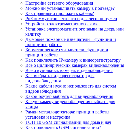
Настройка сетевого оборудования
Можно ли устанавливать камеру в подъезде?
Как правильно проложить кабель?
PoE коммутатор – что это и для чего он нужен
Устройство электромагнитного замка
Установка электромагнитного замка на дверь или
калитку
Дымовые пожарные извещатели – функции и
принципы работы
Биометрические считыватели: функции и
принцип работы
Как подключить IP-камеру к видеорегистратору
Все о цилиндрических камерах видеонаблюдения
Все о купольных камерах видеонаблюдения
Как выбрать видеорегистратор для
видеонаблюдения
Какие кабели нужно использовать для систем
видеонаблюдения
Какой роутер выбрать для видеонаблюдения
Какую камеру видеонаблюдения выбрать для
улицы
Рамки металлодетектора: принцип работы,
установка и настройка
ТОП-10 GSM-сигнализаций для дома и дач
Как подключить GSM-сигнализацию?