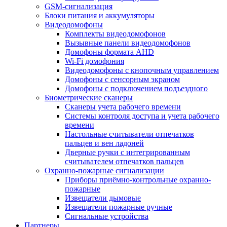
GSM-сигнализация
Блоки питания и аккумуляторы
Видеодомофоны
Комплекты видеодомофонов
Вызывные панели видеодомофонов
Домофоны формата AHD
Wi-Fi домофония
Видеодомофоны с кнопочным управлением
Домофоны с сенсорным экраном
Домофоны с подключением подъездного
Биометрические сканеры
Сканеры учета рабочего времени
Системы контроля доступа и учета рабочего
времени
Настольные считыватели отпечатков
пальцев и вен ладоней
Дверные ручки с интегрированным
считывателем отпечатков пальцев
Охранно-пожарные сигнализации
Приборы приёмно-контрольные охранно-
пожарные
Извещатели дымовые
Извещатели пожарные ручные
Сигнальные устройства
Партнеры