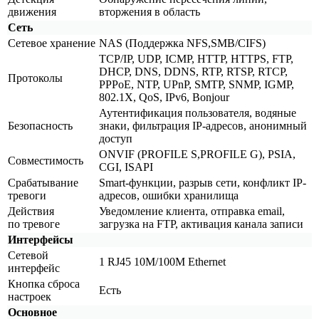
движения
вторжения в область
Сеть
Сетевое хранение
NAS
(Поддержка
NFS,SMB/CIFS)
TCP/IP, UDP, ICMP, HTTP, HTTPS, FTP,
DHCP, DNS, DDNS, RTP, RTSP, RTCP,
Протоколы
PPPoE, NTP, UPnP, SMTP, SNMP, IGMP,
802.1X, QoS, IPv6, Bonjour
Аутентификация пользователя, водяные
Безопасность
знаки, фильтрация IP-адресов, анонимный
доступ
ONVIF
(PROFILE
S,PROFILE G), PSIA,
Совместимость
CGI, ISAPI
Срабатывание
Smart-функции, разрыв сети, конфликт IP-
тревоги
адресов, ошибки хранилища
Действия
Уведомление клиента, отправка email,
по тревоге
загрузка на FTP, активация канала записи
Интерфейсы
Сетевой
1 RJ45 10M/100M Ethernet
интерфейс
Кнопка сброса
Есть
настроек
Основное