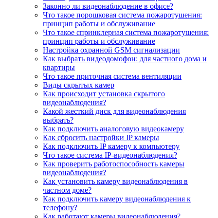
Законно ли видеонаблюдение в офисе?
Что такое порошковая система пожаротушения:
принцип работы и обслуживание
Что такое спринклерная система пожаротушения:
принцип работы и обслуживание
Настройка охранной GSM сигнализации
Как выбрать видеодомофон: для частного дома и
квартиры
Что такое приточная система вентиляции
Виды скрытых камер
Как происходит установка скрытого
видеонаблюдения?
Какой жесткий диск для видеонаблюдения
выбрать?
Как подключить аналоговую видеокамеру
Как сбросить настройки IP камеры
Как подключить IP камеру к компьютеру
Что такое система IP-видеонаблюдения?
Как проверить работоспособность камеры
видеонаблюдения?
Как установить камеру видеонаблюдения в
частном доме?
Как подключить камеру видеонаблюдения к
телефону?
Как работают камеры видеонаблюдения?