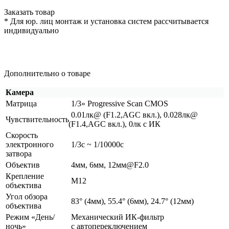
Заказать товар
* Для юр. лиц монтаж и установка систем рассчитывается
индивидуально
Дополнительно о товаре
Камера
Матрица
1/3» Progressive Scan CMOS
0.01лк@
(F1
.2,AGC вкл.), 0.028лк@
Чувствительность
(F1
.4,AGC вкл.), 0лк с ИК
Скорость
электронного
1/3с ~ 1/10000с
затвора
Объектив
4мм, 6мм, 12мм@F2.0
Крепление
M12
объектива
Угол обзора
83°
(4мм
), 55.4°
(6мм
), 24.7°
(12мм
)
объектива
Режим
«День
/
Механический ИК-фильтр
ночь»
с автопереключением