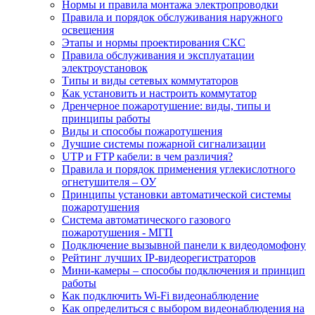
Нормы и правила монтажа электропроводки
Правила и порядок обслуживания наружного
освещения
Этапы и нормы проектирования СКС
Правила обслуживания и эксплуатации
электроустановок
Типы и виды сетевых коммутаторов
Как установить и настроить коммутатор
Дренчерное пожаротушение: виды, типы и
принципы работы
Виды и способы пожаротушения
Лучшие системы пожарной сигнализации
UTP и FTP кабели: в чем различия?
Правила и порядок применения углекислотного
огнетушителя – ОУ
Принципы установки автоматической системы
пожаротушения
Система автоматического газового
пожаротушения - МГП
Подключение вызывной панели к видеодомофону
Рейтинг лучших IP-видеорегистраторов
Мини-камеры – способы подключения и принцип
работы
Как подключить Wi-Fi видеонаблюдение
Как определиться с выбором видеонаблюдения на