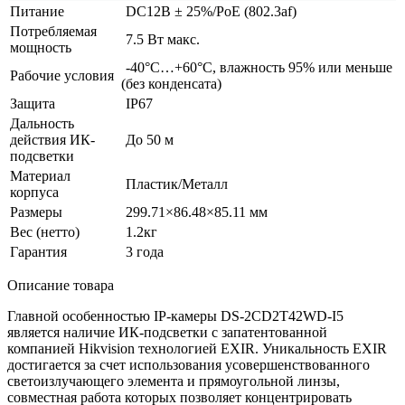
Питание
DC12В ± 25%/PoE
(802
.3af)
Потребляемая
7.5 Вт макс.
мощность
-40°C…+60°C, влажность 95% или меньше
Рабочие условия
(без
конденсата)
Защита
IP67
Дальность
действия ИК-
До 50 м
подсветки
Материал
Пластик/Металл
корпуса
Размеры
299.71×86.48×85.11 мм
Вес
(нетто
)
1.2кг
Гарантия
3 года
Описание товара
Главной особенностью IP-камеры DS-2CD2T42WD-I5
является наличие ИК-подсветки с запатентованной
компанией Hikvision технологией EXIR. Уникальность EXIR
достигается за счет использования усовершенствованного
светоизлучающего элемента и прямоугольной линзы,
совместная работа которых позволяет концентрировать