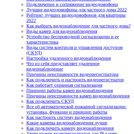
Подключение и сопряжение видеодомофона
Лучшие видеодомофоны для частного дома 2022
Рейтинг лучших видеодомофонов для квартиры
2022
Как выбрать видеонаблюдение для частного дома?
Виды камер для видеонаблюдения
Устройство беспроводной сигнализации и ее
характеристика
Виды систем контроля и управления доступом
(СКУД)
Настройка удаленного видеонаблюдения
Что из себя представляет удаленное
видеонаблюдение
Причины неисправности видеорегистратора
Как подключить и настроить видеорегистратор
Как работает охранная сигнализация
Принцип работы камер видеонаблюдения
Причины неисправности камер видеонаблюдения
Как подключить СКУД
Все об автоматической пожарной сигнализации:
установка, функции и принцип работы
Как настроить систему видеонаблюдения
Какие камеры видеонаблюдения лучше
Как подключить камеру видеонаблюдения
Зачем нужен видеорегистратор для IP-камер