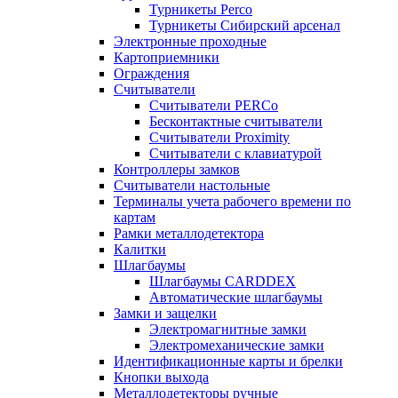
Турникеты Perco
Турникеты Сибирский арсенал
Электронные проходные
Картоприемники
Ограждения
Считыватели
Считыватели PERCo
Бесконтактные считыватели
Считыватели Proximity
Считыватели с клавиатурой
Контроллеры замков
Считыватели настольные
Терминалы учета рабочего времени по
картам
Рамки металлодетектора
Калитки
Шлагбаумы
Шлагбаумы CARDDEX
Автоматические шлагбаумы
Замки и защелки
Электромагнитные замки
Электромеханические замки
Идентификационные карты и брелки
Кнопки выхода
Металлодетекторы ручные