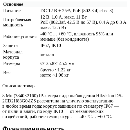
Основное
Питание
DC 12 В ± 25%, PoE
(802
.3af, class 3)
12 В, 1.0 А, макс. 11 Вт
Потребляемая
PoE
(802
.3af, 42.5 В до 57 В), 0.4 A до 0.3 A
мощность
макс. 12.5 Вт
-40 °C… +60 °C, влажность 95% или
Рабочие условия
меньше
(без
конденсата)
Защита
IP67, IK10
Материал
металл
корпуса
Размеры
Ø135.8×145.5 мм
брутто ~1.22 кг
Вес
нетто ~1.06 кг
Описание товара
8 Мп
(3840
×2160) IP-камера видеонаблюдения Hikvision DS-
2CD2H83G0-IZS рассчитана на уличную эксплуатацию
в любое время года: корпус защищен по стандарту IP67 —
от пыли и влаги, по коду IK10 — от механических
воздействий, рабочие температуры — -40 °C… +60 °C.
Функциональность