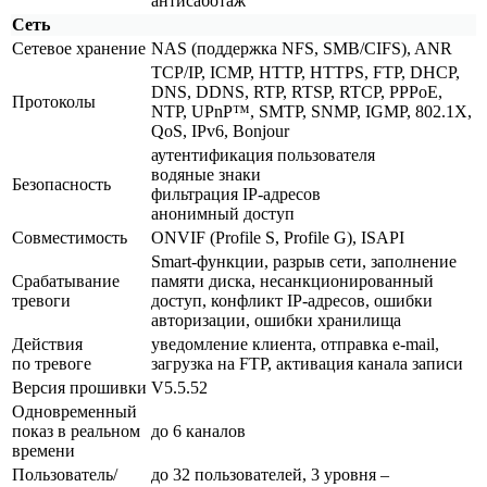
антисаботаж
Сеть
Сетевое хранение
NAS
(поддержка
NFS, SMB/CIFS), ANR
TCP/IP, ICMP, HTTP, HTTPS, FTP, DHCP,
DNS, DDNS, RTP, RTSP, RTCP, PPPoE,
Протоколы
NTP, UPnP™, SMTP, SNMP, IGMP, 802.1X,
QoS, IPv6, Bonjour
аутентификация пользователя
водяные знаки
Безопасность
фильтрация IP-адресов
анонимный доступ
Совместимость
ONVIF
(Profile
S, Profile G), ISAPI
Smart-функции, разрыв сети, заполнение
Срабатывание
памяти диска, несанкционированный
тревоги
доступ, конфликт IP-адресов, ошибки
авторизации, ошибки хранилища
Действия
уведомление клиента, отправка e-mail,
по тревоге
загрузка на FTP, активация канала записи
Версия прошивки
V5.5.52
Одновременный
показ в реальном
до 6 каналов
времени
Пользователь/
до 32 пользователей, 3 уровня –