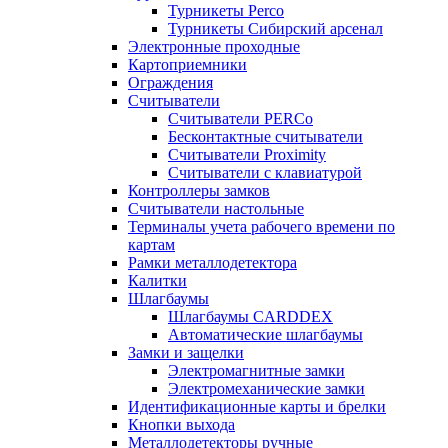
Турникеты Perco
Турникеты Сибирский арсенал
Электронные проходные
Картоприемники
Ограждения
Считыватели
Считыватели PERCo
Бесконтактные считыватели
Считыватели Proximity
Считыватели с клавиатурой
Контроллеры замков
Считыватели настольные
Терминалы учета рабочего времени по
картам
Рамки металлодетектора
Калитки
Шлагбаумы
Шлагбаумы CARDDEX
Автоматические шлагбаумы
Замки и защелки
Электромагнитные замки
Электромеханические замки
Идентификационные карты и брелки
Кнопки выхода
Металлодетекторы ручные