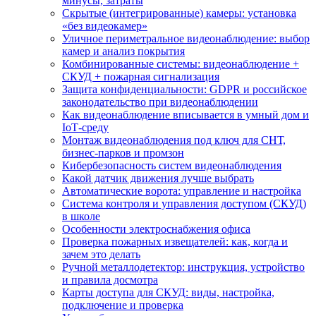
минусы, затраты
Скрытые (интегрированные) камеры: установка
«без видеокамер»
Уличное периметральное видеонаблюдение: выбор
камер и анализ покрытия
Комбинированные системы: видеонаблюдение +
СКУД + пожарная сигнализация
Защита конфиденциальности: GDPR и российское
законодательство при видеонаблюдении
Как видеонаблюдение вписывается в умный дом и
IoT‑среду
Монтаж видеонаблюдения под ключ для СНТ,
бизнес‑парков и промзон
Кибербезопасность систем видеонаблюдения
Какой датчик движения лучше выбрать
Автоматические ворота: управление и настройка
Система контроля и управления доступом (СКУД)
в школе
Особенности электроснабжения офиса
Проверка пожарных извещателей: как, когда и
зачем это делать
Ручной металлодетектор: инструкция, устройство
и правила досмотра
Карты доступа для СКУД: виды, настройка,
подключение и проверка