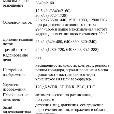
Максимальное
3840×2160
разрешение
12.5 к/с
(3840
×2160)
20 к/с
(3072
×1728)
25 к/с
(2560
×1440, 1920×1080, 1280×720)
Основной поток
при разрешении основного потока
2944×1656 и выше максимальная частота
кадров для всех потоков составляет 20 к/с
Дополнительный
25 к/с
(640
×480, 640×360, 320×240)
поток
Третий поток
25 к/с
(1280
×720, 640×360, 352×288)
Кадрирование
нет
цели
насыщенность, яркость, контраст, резкость,
Настройки
режим коридора, зеркалирование и маска
изображения
приватности настраиваются через
клиентское ПО или веб-браузер
Улучшение
120 дБ WDR, 3D DNR, BLC, HLC
изображения
Переключение
автоматическое, по расписанию,
день ночь
по тревоге
детекция лиц, движения, обнаружение
Smart-
пересечения линии, вторжения в область,
видеоаналитика