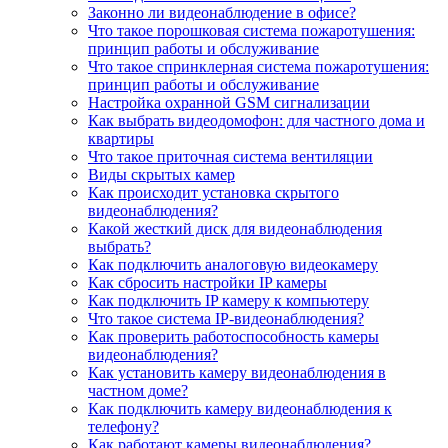
Законно ли видеонаблюдение в офисе?
Что такое порошковая система пожаротушения:
принцип работы и обслуживание
Что такое спринклерная система пожаротушения:
принцип работы и обслуживание
Настройка охранной GSM сигнализации
Как выбрать видеодомофон: для частного дома и
квартиры
Что такое приточная система вентиляции
Виды скрытых камер
Как происходит установка скрытого
видеонаблюдения?
Какой жесткий диск для видеонаблюдения
выбрать?
Как подключить аналоговую видеокамеру
Как сбросить настройки IP камеры
Как подключить IP камеру к компьютеру
Что такое система IP-видеонаблюдения?
Как проверить работоспособность камеры
видеонаблюдения?
Как установить камеру видеонаблюдения в
частном доме?
Как подключить камеру видеонаблюдения к
телефону?
Как работают камеры видеонаблюдения?