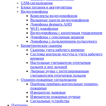
GSM-сигнализация
Блоки питания и аккумуляторы
Видеодомофоны
Комплекты видеодомофонов
Вызывные панели видеодомофонов
Домофоны формата AHD
Wi-Fi домофония
Видеодомофоны с кнопочным управлением
Домофоны с сенсорным экраном
Домофоны с подключением подъездного
Биометрические сканеры
Сканеры учета рабочего времени
Системы контроля доступа и учета рабочего
времени
Настольные считыватели отпечатков
пальцев и вен ладоней
Дверные ручки с интегрированным
считывателем отпечатков пальцев
Охранно-пожарные сигнализации
Приборы приёмно-контрольные охранно-
пожарные
Извещатели дымовые
Извещатели пожарные ручные
Сигнальные устройства
Партнеры