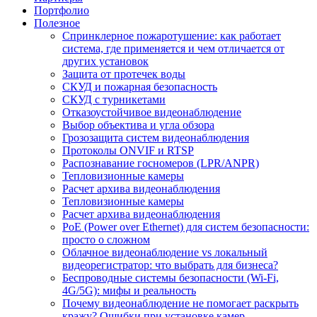
Портфолио
Полезное
Спринклерное пожаротушение: как работает
система, где применяется и чем отличается от
других установок
Защита от протечек воды
СКУД и пожарная безопасность
СКУД с турникетами
Отказоустойчивое видеонаблюдение
Выбор объектива и угла обзора
Грозозащита систем видеонаблюдения
Протоколы ONVIF и RTSP
Распознавание госномеров (LPR/ANPR)
Тепловизионные камеры
Расчет архива видеонаблюдения
Тепловизионные камеры
Расчет архива видеонаблюдения
PoE (Power over Ethernet) для систем безопасности:
просто о сложном
Облачное видеонаблюдение vs локальный
видеорегистратор: что выбрать для бизнеса?
Беспроводные системы безопасности (Wi-Fi,
4G/5G): мифы и реальность
Почему видеонаблюдение не помогает раскрыть
кражу? Ошибки при установке камер