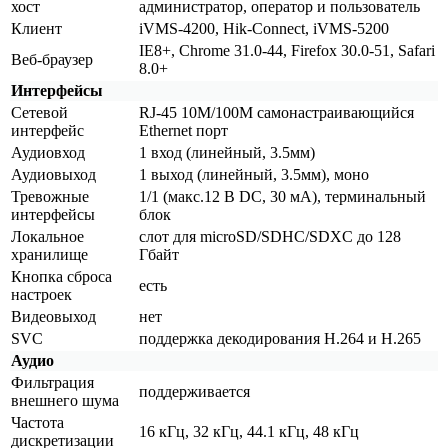
хост
администратор, оператор и пользователь
Клиент
iVMS-4200, Hik-Connect, iVMS-5200
IE8+, Chrome 31.0-44, Firefox 30.0-51, Safari
Веб-браузер
8.0+
Интерфейсы
Сетевой
RJ-45 10M/100M самонастраивающийся
интерфейс
Ethernet порт
Аудиовход
1 вход
(линейный
, 3.5мм)
Аудиовыход
1 выход
(линейный
, 3.5мм), моно
Тревожные
1/1
(макс
.12 В DC, 30 мА), терминальный
интерфейсы
блок
Локальное
слот для microSD/SDHC/SDXC до 128
хранилище
Гбайт
Кнопка сброса
есть
настроек
Видеовыход
нет
SVC
поддержка декодирования H.264 и H.265
Аудио
Фильтрация
поддерживается
внешнего шума
Частота
16 кГц, 32 кГц, 44.1 кГц, 48 кГц
дискретизации