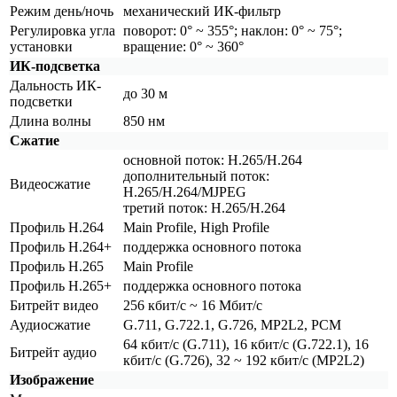
Режим день/ночь
механический ИК-фильтр
Регулировка угла
поворот: 0° ~ 355°; наклон: 0° ~ 75°;
установки
вращение: 0° ~ 360°
ИК-подсветка
Дальность ИК-
до 30 м
подсветки
Длина волны
850 нм
Сжатие
основной поток: H.265/H.264
дополнительный поток:
Видеосжатие
H.265/H.264/MJPEG
третий поток: H.265/H.264
Профиль H.264
Main Profile, High Profile
Профиль H.264+
поддержка основного потока
Профиль H.265
Main Profile
Профиль H.265+
поддержка основного потока
Битрейт видео
256 кбит/с ~ 16 Мбит/с
Аудиосжатие
G.711, G.722.1, G.726, MP2L2, PCM
64 кбит/с
(G
.711), 16 кбит/с
(G
.722.1), 16
Битрейт аудио
кбит/с
(G
.726), 32 ~ 192 кбит/с
(MP2L2
)
Изображение