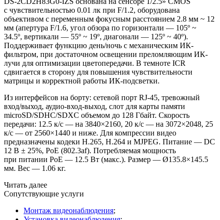
DS-2CD2H83G0-IZS основана на сенсоре 1/2.5» CMOS
с чувствительностью 0.01 лк при F/1.2, оборудована
объективом с переменным фокусным расстоянием 2.8 мм ~ 12
мм
(апертура
F/1.6, угол обзора по горизонтали — 105º ~
34.5º, вертикали — 55º ~ 19º, диагонали — 125º ~ 40º).
Поддерживает функцию день/ночь с механическим ИК-
фильтром, при достаточном освещении преломляющим ИК-
лучи для оптимизации цветопередачи. В темноте ICR
сдвигается в сторону для повышения чувствительности
матрицы и корректной работы ИК-подсветки.
Из интерфейсов на борту: сетевой порт RJ-45, тревожный
вход/выход, аудио-вход-выход, слот для карты памяти
microSD/SDHC/SDXC объемом до 128 Гбайт. Скорость
передачи: 12.5 к/с — на 3840×2160, 20 к/с — на 3072×2048, 25
к/с — от 2560×1440 и ниже. Для компрессии видео
предназначены кодеки H.265, H.264 и MJPEG. Питание — DC
12 В ± 25%, PoE
(802
.3af). Потребляемая мощность
при питании РоЕ — 12.5 Вт
(макс
.). Размер — Ø135.8×145.5
мм. Вес — 1.06 кг.
Читать далее
Сопутствующие услуги
Монтаж видеонаблюдения
;
Установка видеонаблюдения
;