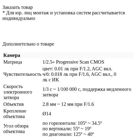
Заказать товар
* Для юр. лиц монтаж и установка систем рассчитывается
индивидуально
Дополнительно о товаре
Камера
Матрица
1/2.5» Progressive Scan CMOS
цвет: 0.01 лк при F/1.2, AGC вкл.
Чувствительность
ч/б: 0.018 лк при F/1.6, AGC вкл., 0
лк с ИК
Скорость
1/3 с ~ 1/100 000 с, поддержка медленного
электронного
затвора
затвора
Объектив
2.8 мм ~ 12 мм при F/1.6
Крепление
Ø14
объектива
по горизонтали: 105º ~ 34.5º
Угол обзора
по вертикали: 55º ~ 19º
объектива
по диагонали: 125º ~ 40º