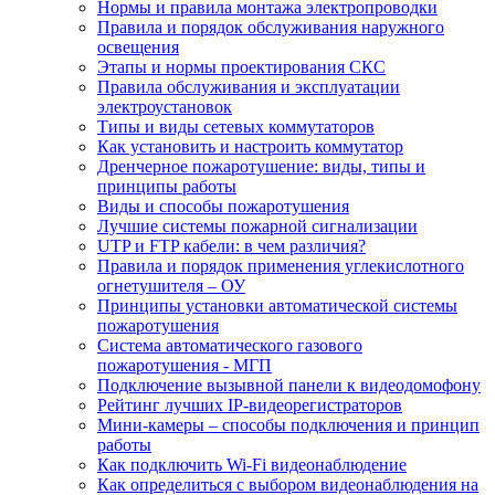
Нормы и правила монтажа электропроводки
Правила и порядок обслуживания наружного
освещения
Этапы и нормы проектирования СКС
Правила обслуживания и эксплуатации
электроустановок
Типы и виды сетевых коммутаторов
Как установить и настроить коммутатор
Дренчерное пожаротушение: виды, типы и
принципы работы
Виды и способы пожаротушения
Лучшие системы пожарной сигнализации
UTP и FTP кабели: в чем различия?
Правила и порядок применения углекислотного
огнетушителя – ОУ
Принципы установки автоматической системы
пожаротушения
Система автоматического газового
пожаротушения - МГП
Подключение вызывной панели к видеодомофону
Рейтинг лучших IP-видеорегистраторов
Мини-камеры – способы подключения и принцип
работы
Как подключить Wi-Fi видеонаблюдение
Как определиться с выбором видеонаблюдения на