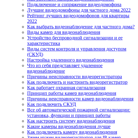
Подключение и сопряжение видеодомофона
Лучшие видеодомофоны для частного дома 2022
Рейтинг лучших видеодомофонов для квартиры
2022
Как выбрать видеонаблюдение для частного дома?
Виды камер для видеонаблюдения
Устройство беспроводной сигнализации и ее
характеристика
Виды систем контроля и управления доступом
(СКУД)
Настройка удаленного видеонаблюдения
Что из себя представляет удаленное
видеонаблюдение
Причины неисправности видеорегистратора
Как подключить и настроить видеорегистратор
Как работает охранная сигнализация
Принцип работы камер видеонаблюдения
Причины неисправности камер видеонаблюдения
Как подключить СКУД
Все об автоматической пожарной сигнализации:
установка, функции и принцип работы
Как настроить систему видеонаблюдения
Какие камеры видеонаблюдения лучше
Как подключить камеру видеонаблюдения
Зачем нужен видеорегистратор для IP-камер