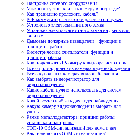
Настройка сетевого оборудования
Можно ли устанавливать камеру в подъезде?
Как правильно проложить кабель?
PoE коммутатор – что это и для чего он нужен
Устройство электромагнитного замка
Установка электромагнитного замка на дверь или
калитку
Дымовые пожарные извещатели – функции и
принципы работы
Биометрические считыватели: функции и
принцип работы
Как подключить IP-камеру к видеорегистратору
Все о цилиндрических камерах видеонаблюдения
Все о купольных камерах видеонаблюдения
Как выбрать видеорегистратор для
видеонаблюдения
Какие кабели нужно использовать для систем
видеонаблюдения
Какой роутер выбрать для видеонаблюдения
Какую камеру видеонаблюдения выбрать для
улицы
Рамки металлодетектора: принцип работы,
установка и настройка
ТОП-10 GSM-сигнализаций для дома и дач
Как подключить GSM-сигнализацию?