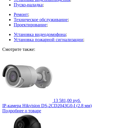
Пуско-наладка
;
Ремонт
;
Техническое обслуживание
;
Проектирование
;
Установка видеодомофона
;
Установка пожарной сигнализации
;
Смотрите также:
13 581,00 руб.
IP-камера Hikvision DS-2CD2043G0-I (2.8 мм)
Подробнее о товаре