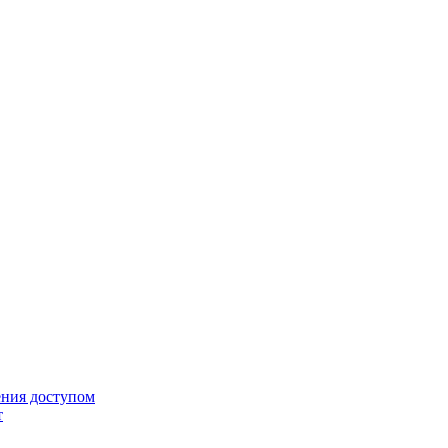
ения доступом
т