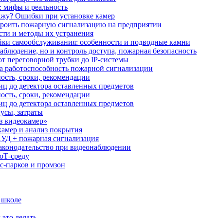
: мифы и реальность
ажу? Ошибки при установке камер
троить пожарную сигнализацию на предприятии
сти и методы их устранения
ки самообслуживания: особенности и подводные камни
аблюдение, но и контроль доступа, пожарная безопасность
от переговорной трубки до IP-системы
за работоспособность пожарной сигнализации
ость, сроки, рекомендации
иц до детектора оставленных предметов
ость, сроки, рекомендации
иц до детектора оставленных предметов
усы, затраты
з видеокамер»
камер и анализ покрытия
УД + пожарная сигнализация
аконодательство при видеонаблюдении
oT‑среду
с‑парков и промзон
 школе
 это делать