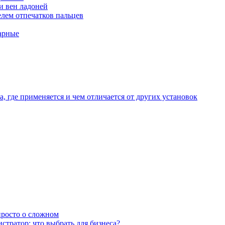
и вен ладоней
лем отпечатков пальцев
арные
, где применяется и чем отличается от других установок
 просто о сложном
тратор: что выбрать для бизнеса?