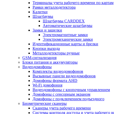
Терминалы учета рабочего времени по картам
Рамки металлодетектора
Калитки
Шлагбаумы
Шлагбаумы CARDDEX
Автоматические шлагбаумы
Замки и защелки
Электромагнитные замки
Электромеханические замки
Идентификационные карты и брелки
Кнопки выхода
Металлодетекторы ручные
GSM-сигнализация
Блоки питания и аккумуляторы
Видеодомофоны
Комплекты видеодомофонов
Вызывные панели видеодомофонов
Домофоны формата AHD
Wi-Fi домофония
Видеодомофоны с кнопочным управлением
Домофоны с сенсорным экраном
Домофоны с подключением подъездного
Биометрические сканеры
Сканеры учета рабочего времени
Системы контроля доступа и учета рабочего 