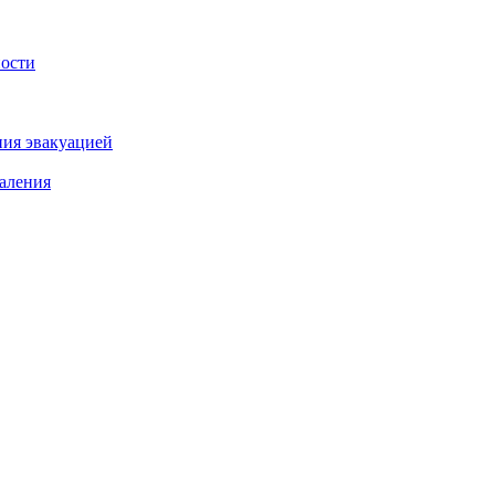
ности
ния эвакуацией
аления