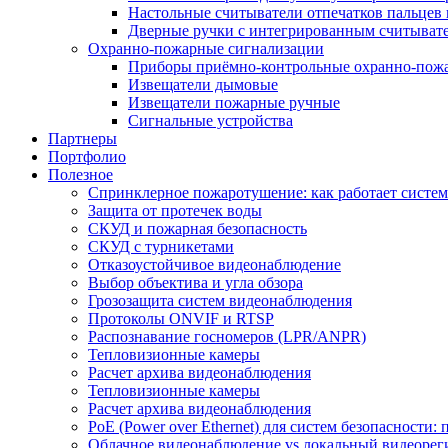
Настольные считыватели отпечатков пальцев 
Дверные ручки с интегрированным считывате
Охранно-пожарные сигнализации
Приборы приёмно-контрольные охранно-пож
Извещатели дымовые
Извещатели пожарные ручные
Сигнальные устройства
Партнеры
Портфолио
Полезное
Спринклерное пожаротушение: как работает система
Защита от протечек воды
СКУД и пожарная безопасность
СКУД с турникетами
Отказоустойчивое видеонаблюдение
Выбор объектива и угла обзора
Грозозащита систем видеонаблюдения
Протоколы ONVIF и RTSP
Распознавание госномеров (LPR/ANPR)
Тепловизионные камеры
Расчет архива видеонаблюдения
Тепловизионные камеры
Расчет архива видеонаблюдения
PoE (Power over Ethernet) для систем безопасности:
Облачное видеонаблюдение vs локальный видеорегис