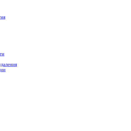
тия
ти
удаления
ции