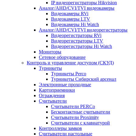
IP видеорегистраторы Hikvision
Аналог/AHD/CVI/TVI видеокамеры
Видеокамеры RVi
Видеокамеры LTV
Видеокамеры Hi Watch
Аналог/AHD/CVI/TVI видеорегистраторы
Видеорегистраторы RVi
Видеорегистраторы LTV
Видеорегистраторы Hi Watch
Мониторы
Сетевое оборудование
Контроль и управление доступом (СКУД)
Турникеты
Турникеты Perco
Турникеты Сибирский арсенал
Электронные проходные
Картоприемники
Ограждения
Считыватели
Считыватели PERCo
Бесконтактные считыватели
Считыватели Proximity
Считыватели с клавиатурой
Контроллеры замков
Считыватели настольные