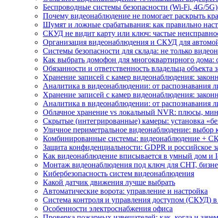
Беспроводные системы безопасности (Wi-Fi, 4G/5G)
Почему видеонаблюдение не помогает раскрыть кр
Шумят и ложные срабатывания: как правильно нас
СКУД не видит карту или ключ: частые неисправно
Организация видеонаблюдения и СКУД для автомой
Системы безопасности для склада: не только видеон
Как выбрать домофон для многоквартирного дома: 
Обязанности и ответственность владельца объекта 
Хранение записей с камер видеонаблюдения: законн
Аналитика в видеонаблюдении: от распознавания л
Хранение записей с камер видеонаблюдения: законн
Аналитика в видеонаблюдении: от распознавания л
Облачное хранение vs локальный NVR: плюсы, мин
Скрытые (интегрированные) камеры: установка «бе
Уличное периметральное видеонаблюдение: выбор 
Комбинированные системы: видеонаблюдение + СК
Защита конфиденциальности: GDPR и российское з
Как видеонаблюдение вписывается в умный дом и I
Монтаж видеонаблюдения под ключ для СНТ, бизне
Кибербезопасность систем видеонаблюдения
Какой датчик движения лучше выбрать
Автоматические ворота: управление и настройка
Система контроля и управления доступом (СКУД) в
Особенности электроснабжения офиса
Проверка пожарных извещателей: как, когда и зачем