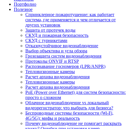
Портфолио
Полезное
Спринклерное пожаротушение: как работает
система, где применяется и чем отличается от
других установок
Защита от протечек воды
СКУД и пожарная безопасность
СКУД с турникетами
Отказоустойчивое видеонаблюдение
Выбор объектива и угла обзора
Грозозащита систем видеонаблюдения
Протоколы ONVIF и RTSP
Распознавание госномеров (LPR/ANPR)
Тепловизионные камеры
Расчет архива видеонаблюдения
Тепловизионные камеры
Расчет архива видеонаблюдения
PoE (Power over Ethernet) для систем безопасности:
просто о сложном
Облачное видеонаблюдение vs локальный
видеорегистратор: что выбрать для бизнеса?
Беспроводные системы безопасности (Wi-Fi,
4G/5G): мифы и реальность
Почему видеонаблюдение не помогает раскрыть
кражу? Ошибки при установке камер