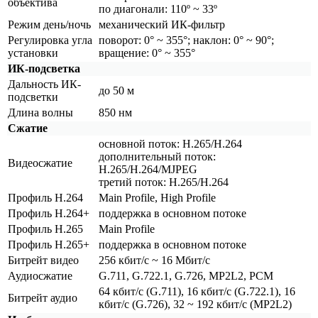
объектива
по диагонали: 110º ~ 33º
Режим день/ночь
механический ИК-фильтр
Регулировка угла
поворот: 0° ~ 355°; наклон: 0° ~ 90°;
установки
вращение: 0° ~ 355°
ИК-подсветка
Дальность ИК-
до 50 м
подсветки
Длина волны
850 нм
Сжатие
основной поток: H.265/H.264
дополнительный поток:
Видеосжатие
H.265/H.264/MJPEG
третий поток: H.265/H.264
Профиль H.264
Main Profile, High Profile
Профиль H.264+
поддержка в основном потоке
Профиль H.265
Main Profile
Профиль H.265+
поддержка в основном потоке
Битрейт видео
256 кбит/с ~ 16 Мбит/с
Аудиосжатие
G.711, G.722.1, G.726, MP2L2, PCM
64 кбит/с
(G
.711), 16 кбит/с
(G
.722.1), 16
Битрейт аудио
кбит/с
(G
.726), 32 ~ 192 кбит/с
(MP2L2
)