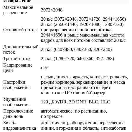
Изображение
Максимальное
3072×2048
разрешение
20 к/с
(3072
×2048, 3072×1728, 2944×1656)
25 к/с
(2560
×1440, 1920×1080, 1280×720)
Основной поток
при разрешении основного потока
2944×1656 и выше максимальная частота
кадров для всех потоков составляет 20 к/с
Дополнительный
25 к/с
(640
×480, 640×360, 320×240)
поток
Третий поток
25 к/с
(1280
×720, 640×360, 352×288)
Кадрирование
нет
цели
насыщенность, яркость, контраст, резкость,
Настройки
режим коридора, зеркалирование и маска
изображения
приватности настраиваются через
клиентское ПО или веб-браузер
Улучшение
120 дБ WDR, 3D DNR, BLC, HLC
изображения
Переключение
автоматическое, по расписанию,
день ночь
по тревоге
Smart-
детекция лиц, обнаружение пересечения
видеоаналитика
линии, вторжения в область, антисаботаж