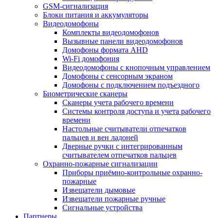
GSM-сигнализация
Блоки питания и аккумуляторы
Видеодомофоны
Комплекты видеодомофонов
Вызывные панели видеодомофонов
Домофоны формата AHD
Wi-Fi домофония
Видеодомофоны с кнопочным управлением
Домофоны с сенсорным экраном
Домофоны с подключением подъездного
Биометрические сканеры
Сканеры учета рабочего времени
Системы контроля доступа и учета рабочего
времени
Настольные считыватели отпечатков
пальцев и вен ладоней
Дверные ручки с интегрированным
считывателем отпечатков пальцев
Охранно-пожарные сигнализации
Приборы приёмно-контрольные охранно-
пожарные
Извещатели дымовые
Извещатели пожарные ручные
Сигнальные устройства
Партнеры