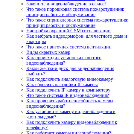
Законно ли видеонаблюдение в офисе?
Что такое порошковая система пожаротушения:
принцип работы и обслуживание
Что такое спринклерная система пожаротушения:
принцип работы и обслуживание
Настройка охранной GSM сигнализации
Как выбрать видеодомофон: для частного дома и
квартиры
Что такое приточная система вентиляции
Виды скрытых камер
Как происходит установка скрытого
видеонаблюдения?
Какой жесткий диск для видеонаблюдения
выбрать?
Как подключить аналоговую видеокамеру
Как сбросить настройки IP камеры
Как подключить IP камеру к компьютеру
Что такое система IP-видеонаблюдения?
Как проверить работоспособность камеры
видеонаблюдения?
Как установить камеру видеонаблюдения в
частном доме?
Как подключить камеру видеонаблюдения к
телефону?
Как работают камеры видеонаблюдения?