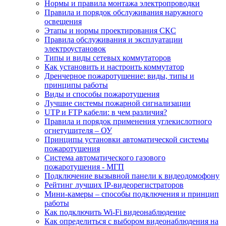
Нормы и правила монтажа электропроводки
Правила и порядок обслуживания наружного
освещения
Этапы и нормы проектирования СКС
Правила обслуживания и эксплуатации
электроустановок
Типы и виды сетевых коммутаторов
Как установить и настроить коммутатор
Дренчерное пожаротушение: виды, типы и
принципы работы
Виды и способы пожаротушения
Лучшие системы пожарной сигнализации
UTP и FTP кабели: в чем различия?
Правила и порядок применения углекислотного
огнетушителя – ОУ
Принципы установки автоматической системы
пожаротушения
Система автоматического газового
пожаротушения - МГП
Подключение вызывной панели к видеодомофону
Рейтинг лучших IP-видеорегистраторов
Мини-камеры – способы подключения и принцип
работы
Как подключить Wi-Fi видеонаблюдение
Как определиться с выбором видеонаблюдения на