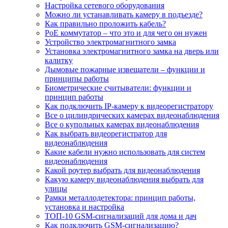
Настройка сетевого оборудования
Можно ли устанавливать камеру в подъезде?
Как правильно проложить кабель?
PoE коммутатор – что это и для чего он нужен
Устройство электромагнитного замка
Установка электромагнитного замка на дверь или
калитку
Дымовые пожарные извещатели – функции и
принципы работы
Биометрические считыватели: функции и
принцип работы
Как подключить IP-камеру к видеорегистратору
Все о цилиндрических камерах видеонаблюдения
Все о купольных камерах видеонаблюдения
Как выбрать видеорегистратор для
видеонаблюдения
Какие кабели нужно использовать для систем
видеонаблюдения
Какой роутер выбрать для видеонаблюдения
Какую камеру видеонаблюдения выбрать для
улицы
Рамки металлодетектора: принцип работы,
установка и настройка
ТОП-10 GSM-сигнализаций для дома и дач
Как подключить GSM-сигнализацию?