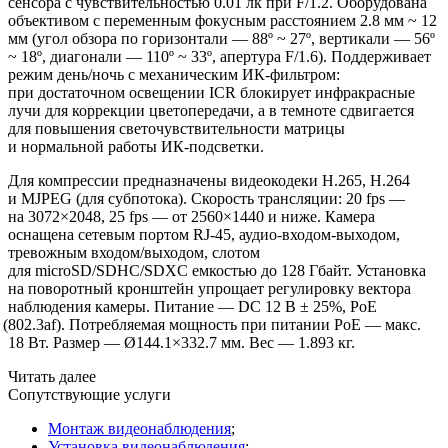
сенсора с чувствительностью 0.01 лк при F/1.2. Оборудована
объективом с переменным фокусным расстоянием 2.8 мм ~ 12
мм
(угол
обзора по горизонтали — 88º ~ 27º, вертикали — 56º
~ 18º, диагонали — 110º ~ 33º, апертура F/1.6). Поддерживает
режим день/ночь с механическим ИК-фильтром:
при достаточном освещении ICR блокирует инфракрасные
лучи для коррекции цветопередачи, а в темноте сдвигается
для повышения светочувствительности матрицы
и нормальной работы ИК-подсветки.
Для компрессии предназначены видеокодеки H.265, H.264
и MJPEG
(для
субпотока). Скорость трансляции: 20 fps —
на 3072×2048, 25 fps — от 2560×1440 и ниже. Камера
оснащена сетевым портом RJ-45, аудио-входом-выходом,
тревожным входом/выходом, слотом
для microSD/SDHC/SDXC емкостью до 128 Гбайт. Установка
на поворотный кронштейн упрощает регулировку вектора
наблюдения камеры. Питание — DC 12 В ± 25%, PoE
(802
.3af). Потребляемая мощность при питании РоЕ — макс.
18 Вт. Размер — Ø144.1×332.7 мм. Вес — 1.893 кг.
Читать далее
Сопутствующие услуги
Монтаж видеонаблюдения
;
Установка видеонаблюдения
;