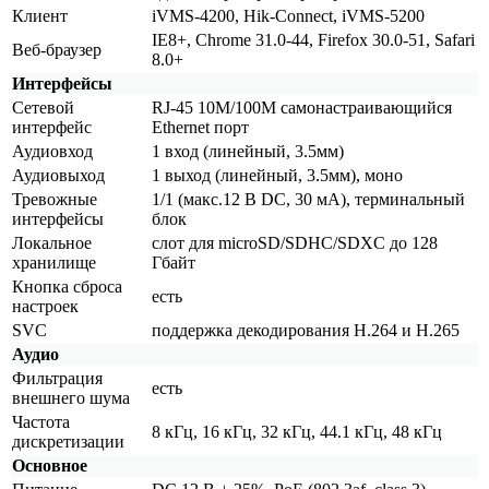
Клиент
iVMS-4200, Hik-Connect, iVMS-5200
IE8+, Chrome 31.0-44, Firefox 30.0-51, Safari
Веб-браузер
8.0+
Интерфейсы
Сетевой
RJ-45 10M/100M самонастраивающийся
интерфейс
Ethernet порт
Аудиовход
1 вход
(линейный
, 3.5мм)
Аудиовыход
1 выход
(линейный
, 3.5мм), моно
Тревожные
1/1
(макс
.12 В DC, 30 мА), терминальный
интерфейсы
блок
Локальное
слот для microSD/SDHC/SDXC до 128
хранилище
Гбайт
Кнопка сброса
есть
настроек
SVC
поддержка декодирования H.264 и H.265
Аудио
Фильтрация
есть
внешнего шума
Частота
8 кГц, 16 кГц, 32 кГц, 44.1 кГц, 48 кГц
дискретизации
Основное