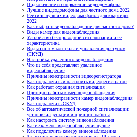
Подключение и сопряжение видеодомофона
Лучшие видеодомофоны для частного дома 2022
Рейтинг лучших видеодомофонов для квартиры
2022
Как выбрать видеонаблюдение для частного дома?
Виды камер для видеонаблюдения
Устройство беспроводной сигнализации и ее
характеристика
Виды систем контроля и управления доступом
(СКУД)
Настройка удаленного видеонаблюдения
Что из себя представляет удаленное
видеонаблюдение
Причины неисправности видеорегистратора
Как подключить и настроить видеорегистратор
Как работает охранная сигнализация
Принцип работы камер видеонаблюдения
Причины неисправности камер видеонаблюдения
Как подключить СКУД
Все об автоматической пожарной сигнализации:
установка, функции и принцип работы
Как настроить систему видеонаблюдения
Какие камеры видеонаблюдения лучше
Как подключить камеру видеонаблюдения
Зачем нужен видеорегистратор для IP-камер