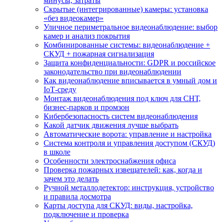
минусы, затраты
Скрытые (интегрированные) камеры: установка
«без видеокамер»
Уличное периметральное видеонаблюдение: выбор
камер и анализ покрытия
Комбинированные системы: видеонаблюдение +
СКУД + пожарная сигнализация
Защита конфиденциальности: GDPR и российское
законодательство при видеонаблюдении
Как видеонаблюдение вписывается в умный дом и
IoT‑среду
Монтаж видеонаблюдения под ключ для СНТ,
бизнес‑парков и промзон
Кибербезопасность систем видеонаблюдения
Какой датчик движения лучше выбрать
Автоматические ворота: управление и настройка
Система контроля и управления доступом (СКУД)
в школе
Особенности электроснабжения офиса
Проверка пожарных извещателей: как, когда и
зачем это делать
Ручной металлодетектор: инструкция, устройство
и правила досмотра
Карты доступа для СКУД: виды, настройка,
подключение и проверка