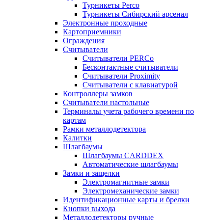
Турникеты Perco
Турникеты Сибирский арсенал
Электронные проходные
Картоприемники
Ограждения
Считыватели
Считыватели PERCo
Бесконтактные считыватели
Считыватели Proximity
Считыватели с клавиатурой
Контроллеры замков
Считыватели настольные
Терминалы учета рабочего времени по
картам
Рамки металлодетектора
Калитки
Шлагбаумы
Шлагбаумы CARDDEX
Автоматические шлагбаумы
Замки и защелки
Электромагнитные замки
Электромеханические замки
Идентификационные карты и брелки
Кнопки выхода
Металлодетекторы ручные