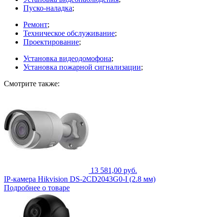
Пуско-наладка
;
Ремонт
;
Техническое обслуживание
;
Проектирование
;
Установка видеодомофона
;
Установка пожарной сигнализации
;
Смотрите также:
13 581,00 руб.
IP-камера Hikvision DS-2CD2043G0-I (2.8 мм)
Подробнее о товаре