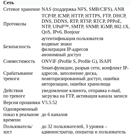
Сеть
Сетевое хранение
NAS
(поддержка
NFS, SMB/CIFS), ANR
TCP/IP, ICMP, HTTP, HTTPS, FTP, DHCP,
DNS, DDNS, RTP, RTSP, RTCP, PPPoE,
Протоколы
NTP, UPnP™, SMTP, SNMP, IGMP, 802.1X,
QoS, IPv6, Bonjour
аутентификация пользователя
водяные знаки
Безопасность
фильтрация IP-адресов
анонимный доступ
Совместимость
ONVIF
(Profile
S, Profile G), ISAPI
Smart-функции, разрыв сети, конфликт IP-
Срабатывание
адресов, заполнение диска,
тревоги
неавторизированный доступ, ошибки
авторизации, ошибки хранилища
Действия
уведомление клиента, отправка e-mail,
по тревоге
загрузка на FTP, активация канала записи
Версия прошивки
V5.5.52
Одновременный
показ в реальном
до 6 каналов
времени
Пользователь/
до 32 пользователей, 3 уровня –
хост
администратор, оператор и пользователь