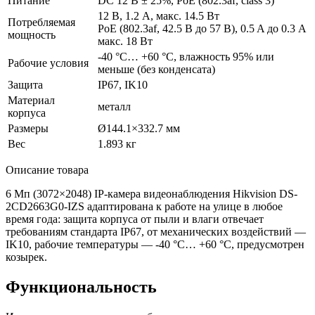
Питание
DC 12 В ± 25%, PoE
(802
.3af, class 3)
12 В, 1.2 А, макс. 14.5 Вт
Потребляемая
PoE
(802
.3af, 42.5 В до 57 В), 0.5 A до 0.3 A
мощность
макс. 18 Вт
-40 °C… +60 °C, влажность 95% или
Рабочие условия
меньше
(без
конденсата)
Защита
IP67, IK10
Материал
металл
корпуса
Размеры
Ø144.1×332.7 мм
Вес
1.893 кг
Описание товара
6 Мп
(3072
×2048) IP-камера видеонаблюдения Hikvision DS-
2CD2663G0-IZS адаптирована к работе на улице в любое
время года: защита корпуса от пыли и влаги отвечает
требованиям стандарта IP67, от механических воздействий —
IK10, рабочие температуры — -40 °C… +60 °C, предусмотрен
козырек.
Функциональность