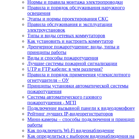
Нормы и правила монтажа электропроводки
Правила и порядок обслуживания наружного
освещения
Этапы и нормы проектирования СКС
Правила обслуживания и эксплуатации
электроустановок
Типы и виды сетевых коммутаторов
Как установить и настроить коммутатор
Дренчерное пожаротушение: виды, типы и
принципы работы
Виды и способы пожаротушения
Лучшие системы пожарной сигнализации
UTP и FTP кабели: в чем различия?
Правила и порядок применения углекислотного
огнетушителя – ОУ
Принципы установки автоматической системы
пожаротушения
Система автоматического газового
пожаротушения - МГП
Подключение вызывной панели к видеодомофону
Рейтинг лучших IP-видеорегистраторов
Мини-камеры – способы подключения и принцип
работы
Как подключить Wi-Fi видеонаблюдение
Как определиться с выбором видеонаблюдения на