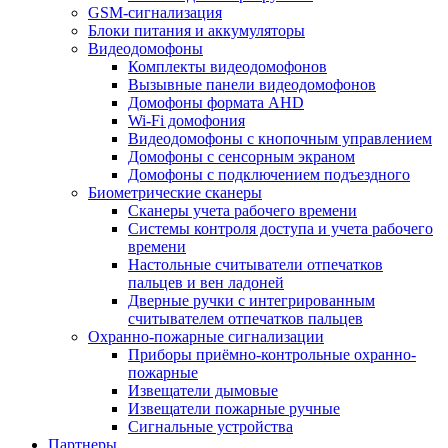
GSM-сигнализация
Блоки питания и аккумуляторы
Видеодомофоны
Комплекты видеодомофонов
Вызывные панели видеодомофонов
Домофоны формата AHD
Wi-Fi домофония
Видеодомофоны с кнопочным управлением
Домофоны с сенсорным экраном
Домофоны с подключением подъездного
Биометрические сканеры
Сканеры учета рабочего времени
Системы контроля доступа и учета рабочего
времени
Настольные считыватели отпечатков
пальцев и вен ладоней
Дверные ручки с интегрированным
считывателем отпечатков пальцев
Охранно-пожарные сигнализации
Приборы приёмно-контрольные охранно-
пожарные
Извещатели дымовые
Извещатели пожарные ручные
Сигнальные устройства
Партнеры