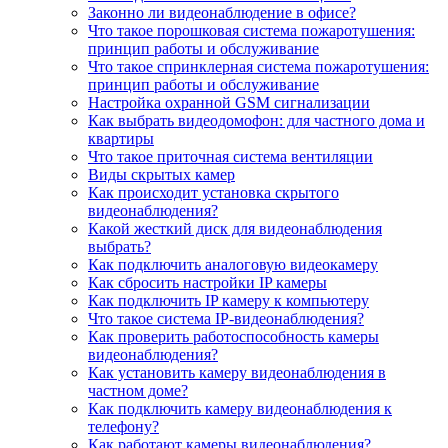
Законно ли видеонаблюдение в офисе?
Что такое порошковая система пожаротушения:
принцип работы и обслуживание
Что такое спринклерная система пожаротушения:
принцип работы и обслуживание
Настройка охранной GSM сигнализации
Как выбрать видеодомофон: для частного дома и
квартиры
Что такое приточная система вентиляции
Виды скрытых камер
Как происходит установка скрытого
видеонаблюдения?
Какой жесткий диск для видеонаблюдения
выбрать?
Как подключить аналоговую видеокамеру
Как сбросить настройки IP камеры
Как подключить IP камеру к компьютеру
Что такое система IP-видеонаблюдения?
Как проверить работоспособность камеры
видеонаблюдения?
Как установить камеру видеонаблюдения в
частном доме?
Как подключить камеру видеонаблюдения к
телефону?
Как работают камеры видеонаблюдения?