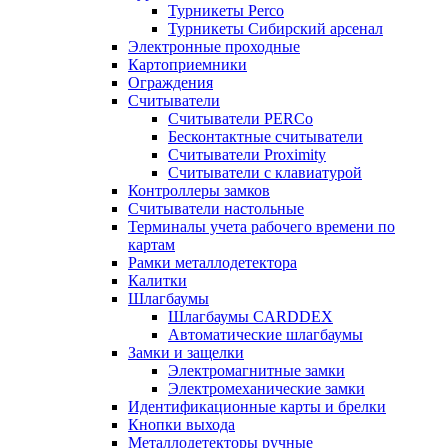
Турникеты Perco
Турникеты Сибирский арсенал
Электронные проходные
Картоприемники
Ограждения
Считыватели
Считыватели PERCo
Бесконтактные считыватели
Считыватели Proximity
Считыватели с клавиатурой
Контроллеры замков
Считыватели настольные
Терминалы учета рабочего времени по
картам
Рамки металлодетектора
Калитки
Шлагбаумы
Шлагбаумы CARDDEX
Автоматические шлагбаумы
Замки и защелки
Электромагнитные замки
Электромеханические замки
Идентификационные карты и брелки
Кнопки выхода
Металлодетекторы ручные