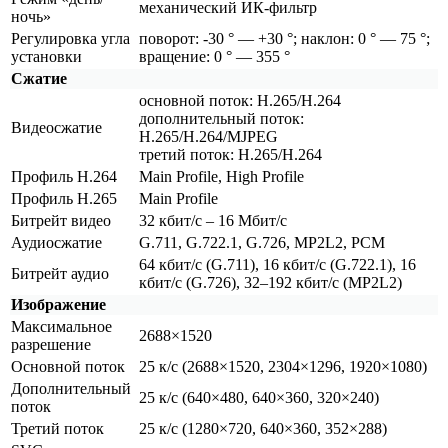
механический ИК-фильтр
ночь»
Регулировка угла
поворот: -30 ° — +30 °; наклон: 0 ° — 75 °;
установки
вращение: 0 ° — 355 °
Сжатие
основной поток: H.265/H.264
дополнительный поток:
Видеосжатие
H.265/H.264/MJPEG
третий поток: H.265/H.264
Профиль H.264
Main Profile, High Profile
Профиль H.265
Main Profile
Битрейт видео
32 кбит/с – 16 Мбит/с
Аудиосжатие
G.711, G.722.1, G.726, MP2L2, PCM
64 кбит/с
(G
.711), 16 кбит/с
(G
.722.1), 16
Битрейт аудио
кбит/с
(G
.726), 32–192 кбит/с
(MP2L2
)
Изображение
Максимальное
2688×1520
разрешение
Основной поток
25 к/с
(2688
×1520, 2304×1296, 1920×1080)
Дополнительный
25 к/с
(640
×480, 640×360, 320×240)
поток
Третий поток
25 к/с
(1280
×720, 640×360, 352×288)