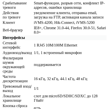
Срабатывание
Smart-функции, разрыв сети, конфликт IP-
тревоги
адресов, ошибки хранилища
Действия
уведомление клиента, отправка email,
по тревоге
загрузка на FTP, активация канала записи
Клиент
iVMS-4200, Hik-Connect, iVMS-5200
IE8+, Chrome 31.0-44, Firefox 30.0-51, Safari
Веб-браузер
8.0+
Интерфейсы
Сетевой
1 RJ45 10M/100M Ethernet
интерфейс
Аудиовход/выход
1/1, 1 встроенный микрофон
Фильтрация
шумов
поддерживается
окружающей
среды
Частота
16 кГц, 32 кГц, 44.1 кГц, 48 кГц
дискретизации
Тревожный вход/
1/1
выход
Локальное
слот для microSD/SDHC/SDXC до 128
хранилище
Гбайт
Кнопка сброса
есть