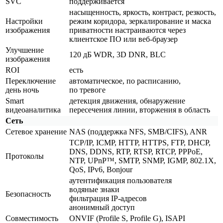
SVC
поддерживается
насыщенность, яркость, контраст, резкость,
Настройки
режим коридора, зеркалирование и маска
изображения
приватности настраиваются через
клиентское ПО или веб-браузер
Улучшение
120 дБ WDR, 3D DNR, BLC
изображения
ROI
есть
Переключение
автоматическое, по расписанию,
день ночь
по тревоге
Smart
детекция движения, обнаружение
видеоаналитика
пересечения линии, вторжения в область
Сеть
Сетевое хранение
NAS
(поддержка
NFS, SMB/CIFS), ANR
TCP/IP, ICMP, HTTP, HTTPS, FTP, DHCP,
DNS, DDNS, RTP, RTSP, RTCP, PPPoE,
Протоколы
NTP, UPnP™, SMTP, SNMP, IGMP, 802.1X,
QoS, IPv6, Bonjour
аутентификация пользователя
водяные знаки
Безопасность
фильтрация IP-адресов
анонимный доступ
Совместимость
ONVIF
(Profile
S, Profile G), ISAPI