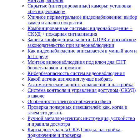
минусы, затраты
Скрытые (интегрированные) камеры: установка
«без видеокамер»
Уличное периметральное видеонаблюдение: выбор
камер и анализ покрытия
Комбинированные системы: видеонаблюдение +
СКУД + пожарная сигнализация
Защита конфиденциальности: GDPR и российское
законодательство при видеонаблюдении
Как видеонаблюдение вписывается в умный дом и
IoT‑среду
Монтаж видеонаблюдения под ключ для СНТ,
бизнес‑парков и промзон
Кибербезопасность систем видеонаблюдения
Какой датчик движения лучше выбрать
Автоматические ворота: управление и настройка
Система контроля и управления доступом (СКУД)
в школе
Особенности электроснабжения офиса
Проверка пожарных извещателей: как, когда и
зачем это делать
Ручной металлодетектор: инструкция, устройство
и правила досмотра
Карты доступа для СКУД: виды, настройка,
подключение и проверка