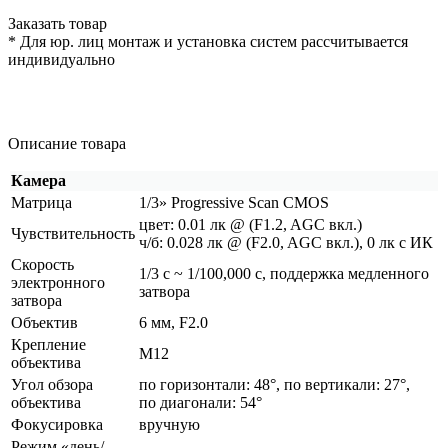
Заказать товар
* Для юр. лиц монтаж и установка систем рассчитывается
индивидуально
Описание товара
Камера
Матрица
1/3» Progressive Scan CMOS
цвет: 0.01 лк @
(F1
.2, AGC вкл.)
Чувствительность
ч/б: 0.028 лк @
(F2
.0, AGC вкл.), 0 лк с ИК
Скорость
1/3 с ~ 1/100,000 с, поддержка медленного
электронного
затвора
затвора
Объектив
6 мм, F2.0
Крепление
M12
объектива
Угол обзора
по горизонтали: 48°, по вертикали: 27°,
объектива
по диагонали: 54°
Фокусировка
вручную
Режим
«день
/