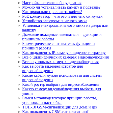
Настройка сетевого оборудования
Можно ли устанавливать камеру в подъезде?
Как правильно проложить кабель?
PoE коммутатор – что это и для чего он нужен
Устройство электромагнитного замка
Установка электромагнитного замка на дверь или
калитку
Дымовые пожарные извещатели – функции и
принципы работы
Биометрические считыватели: функции и
принцип работы
Как подключить IP-камеру к видеорегистратору
Все о цилиндрических камерах видеонаблюдения
Все о купольных камерах видеонаблюдения
Как выбрать видеорегистратор для
видеонаблюдения
Какие кабели нужно использовать для систем
видеонаблюдения
Какой роутер выбрать для видеонаблюдения
Какую камеру видеонаблюдения выбрать для
улицы
Рамки металлодетектора: принцип работы,
установка и настройка
ТОП-10 GSM-сигнализаций для дома и дач
Как подключить GSM-сигнализацию?