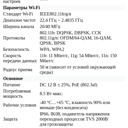
настроек
Параметры Wi-Fi
Стандарт Wi-Fi
IEEE802.11b/g/n
Диапазон частот
22,4 ГГц ~ 2.4835 ГГц
Ширина канала
20/40 МГц
802.11b: DQPSK, DBPSK, CCK
Протоколы
802.11g/n: OFDM/64-QAM, 16-QAM,
QPSK, BPSK
Безопасность
WPA, WPA2
Скорость
11b: 11 Мбит/с, 11g: 54 Мбит/с, 11n: 150
передачи данных
Мбит/с
50 м
(зависит
от условий окружающей
Радиус приема
среды)
Основное
Питание
DC 12 В ± 25%, PoE
(802
.3af)
Потребляемая
8.5 Вт макс.
мощность
-40 °C…+65 °С, влажность 90% или
Рабочие условия
меньше
(без
конденсата)
IP66, IK08, подавитель напряжения
Защита
переходных процессов TVS 2000В
для грозозащиты