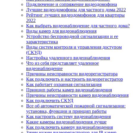
Подключение и сопряжение видеодомофона
Лучшие видеодомофоны для частного дома 2022
Рейтинг лучших видеодомофонов для квартиры
2022
Как выбрать видеонаблюдение для частного дома?
Виды камер для видеонаблюдения
Устройство беспроводной сигнализации и ее
характеристика
Виды систем контроля и управления доступом
(СКУД)
Настройка удаленного видеонаблюдения
Что из себя представляет удаленное
видеонаблюдение
Причины неисправности видеорегистратора
Как подключить и настроить видеорегистратор
Как работает охранная сигнализация
Принцип работы камер видеонаблюдения
Причины неисправности камер видеонаблюдения
Как подключить СКУД
Все об автоматической пожарной сигнализации:
установка, функции и принцип работы
Как настроить систему видеонаблюдения
Какие камеры видеонаблюдения лучше
Как подключить камеру видеонаблюдения
Зачем нужен видеорегистратор для IP-камер