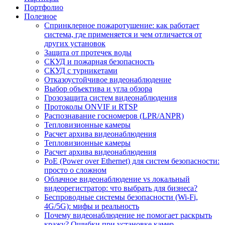
Портфолио
Полезное
Спринклерное пожаротушение: как работает
система, где применяется и чем отличается от
других установок
Защита от протечек воды
СКУД и пожарная безопасность
СКУД с турникетами
Отказоустойчивое видеонаблюдение
Выбор объектива и угла обзора
Грозозащита систем видеонаблюдения
Протоколы ONVIF и RTSP
Распознавание госномеров (LPR/ANPR)
Тепловизионные камеры
Расчет архива видеонаблюдения
Тепловизионные камеры
Расчет архива видеонаблюдения
PoE (Power over Ethernet) для систем безопасности:
просто о сложном
Облачное видеонаблюдение vs локальный
видеорегистратор: что выбрать для бизнеса?
Беспроводные системы безопасности (Wi-Fi,
4G/5G): мифы и реальность
Почему видеонаблюдение не помогает раскрыть
кражу? Ошибки при установке камер