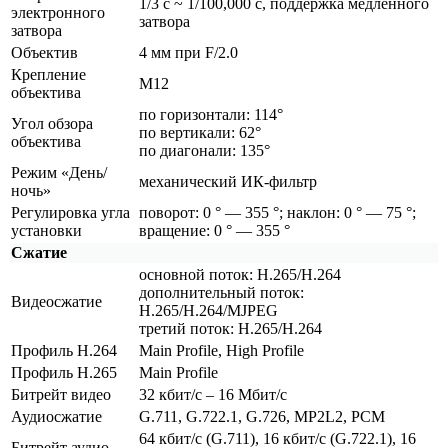
1/3 с ~ 1/100,000 с, поддержка медленного
электронного
затвора
затвора
Объектив
4 мм при F/2.0
Крепление
M12
объектива
по горизонтали: 114°
Угол обзора
по вертикали: 62°
объектива
по диагонали: 135°
Режим
«День
/
механический ИК-фильтр
ночь»
Регулировка угла
поворот: 0 ° — 355 °; наклон: 0 ° — 75 °;
установки
вращение: 0 ° — 355 °
Сжатие
основной поток: H.265/H.264
дополнительный поток:
Видеосжатие
H.265/H.264/MJPEG
третий поток: H.265/H.264
Профиль H.264
Main Profile, High Profile
Профиль H.265
Main Profile
Битрейт видео
32 кбит/с – 16 Мбит/с
Аудиосжатие
G.711, G.722.1, G.726, MP2L2, PCM
64 кбит/с
(G
.711), 16 кбит/с
(G
.722.1), 16
Битрейт аудио