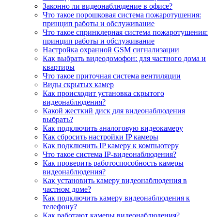
Законно ли видеонаблюдение в офисе?
Что такое порошковая система пожаротушения:
принцип работы и обслуживание
Что такое спринклерная система пожаротушения:
принцип работы и обслуживание
Настройка охранной GSM сигнализации
Как выбрать видеодомофон: для частного дома и
квартиры
Что такое приточная система вентиляции
Виды скрытых камер
Как происходит установка скрытого
видеонаблюдения?
Какой жесткий диск для видеонаблюдения
выбрать?
Как подключить аналоговую видеокамеру
Как сбросить настройки IP камеры
Как подключить IP камеру к компьютеру
Что такое система IP-видеонаблюдения?
Как проверить работоспособность камеры
видеонаблюдения?
Как установить камеру видеонаблюдения в
частном доме?
Как подключить камеру видеонаблюдения к
телефону?
Как работают камеры видеонаблюдения?