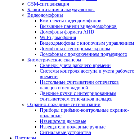
GSM-сигнализация
Блоки питания и аккумуляторы
Видеодомофоны
Комплекты видеодомофонов
Вызывные панели видеодомофонов
Домофоны формата AHD
Wi-Fi домофония
Видеодомофоны с кнопочным управлением
Домофоны с сенсорным экраном
Домофоны с подключением подъездного
Биометрические сканеры
Сканеры учета рабочего времени
Системы контроля доступа и учета рабочего
времени
Настольные считыватели отпечатков
пальцев и вен ладоней
Дверные ручки с интегрированным
считывателем отпечатков пальцев
Охранно-пожарные сигнализации
Приборы приёмно-контрольные охранно-
пожарные
Извещатели дымовые
Извещатели пожарные ручные
Сигнальные устройства
Партнеры