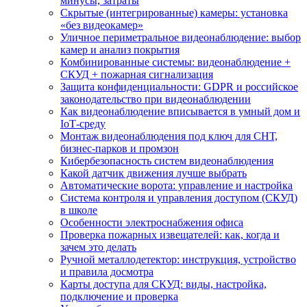
минусы, затраты
Скрытые (интегрированные) камеры: установка
«без видеокамер»
Уличное периметральное видеонаблюдение: выбор
камер и анализ покрытия
Комбинированные системы: видеонаблюдение +
СКУД + пожарная сигнализация
Защита конфиденциальности: GDPR и российское
законодательство при видеонаблюдении
Как видеонаблюдение вписывается в умный дом и
IoT‑среду
Монтаж видеонаблюдения под ключ для СНТ,
бизнес‑парков и промзон
Кибербезопасность систем видеонаблюдения
Какой датчик движения лучше выбрать
Автоматические ворота: управление и настройка
Система контроля и управления доступом (СКУД)
в школе
Особенности электроснабжения офиса
Проверка пожарных извещателей: как, когда и
зачем это делать
Ручной металлодетектор: инструкция, устройство
и правила досмотра
Карты доступа для СКУД: виды, настройка,
подключение и проверка