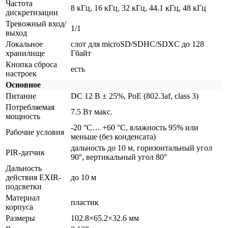
Частота
8 кГц, 16 кГц, 32 кГц, 44.1 кГц, 48 кГц
дискретизации
Тревожный вход/
1/1
выход
Локальное
слот для microSD/SDHC/SDXC до 128
хранилище
Гбайт
Кнопка сброса
есть
настроек
Основное
Питание
DC 12 В ± 25%, PoE
(802
.3af, class 3)
Потребляемая
7.5 Вт макс.
мощность
-20 °C… +60 °C, влажность 95% или
Рабочие условия
меньше
(без
конденсата)
дальность до 10 м, горизонтальный угол
PIR-датчик
90°, вертикальный угол 80°
Дальность
действия EXIR-
до 10 м
подсветки
Материал
пластик
корпуса
Размеры
102.8×65.2×32.6 мм