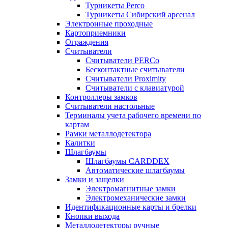
Турникеты Perco
Турникеты Сибирский арсенал
Электронные проходные
Картоприемники
Ограждения
Считыватели
Считыватели PERCo
Бесконтактные считыватели
Считыватели Proximity
Считыватели с клавиатурой
Контроллеры замков
Считыватели настольные
Терминалы учета рабочего времени по
картам
Рамки металлодетектора
Калитки
Шлагбаумы
Шлагбаумы CARDDEX
Автоматические шлагбаумы
Замки и защелки
Электромагнитные замки
Электромеханические замки
Идентификационные карты и брелки
Кнопки выхода
Металлодетекторы ручные