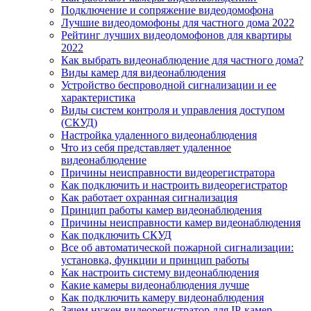
Подключение и сопряжение видеодомофона
Лучшие видеодомофоны для частного дома 2022
Рейтинг лучших видеодомофонов для квартиры
2022
Как выбрать видеонаблюдение для частного дома?
Виды камер для видеонаблюдения
Устройство беспроводной сигнализации и ее
характеристика
Виды систем контроля и управления доступом
(СКУД)
Настройка удаленного видеонаблюдения
Что из себя представляет удаленное
видеонаблюдение
Причины неисправности видеорегистратора
Как подключить и настроить видеорегистратор
Как работает охранная сигнализация
Принцип работы камер видеонаблюдения
Причины неисправности камер видеонаблюдения
Как подключить СКУД
Все об автоматической пожарной сигнализации:
установка, функции и принцип работы
Как настроить систему видеонаблюдения
Какие камеры видеонаблюдения лучше
Как подключить камеру видеонаблюдения
Зачем нужен видеорегистратор для IP-камер