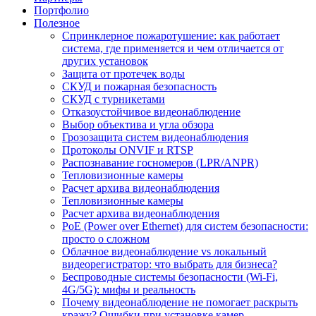
Портфолио
Полезное
Спринклерное пожаротушение: как работает
система, где применяется и чем отличается от
других установок
Защита от протечек воды
СКУД и пожарная безопасность
СКУД с турникетами
Отказоустойчивое видеонаблюдение
Выбор объектива и угла обзора
Грозозащита систем видеонаблюдения
Протоколы ONVIF и RTSP
Распознавание госномеров (LPR/ANPR)
Тепловизионные камеры
Расчет архива видеонаблюдения
Тепловизионные камеры
Расчет архива видеонаблюдения
PoE (Power over Ethernet) для систем безопасности:
просто о сложном
Облачное видеонаблюдение vs локальный
видеорегистратор: что выбрать для бизнеса?
Беспроводные системы безопасности (Wi-Fi,
4G/5G): мифы и реальность
Почему видеонаблюдение не помогает раскрыть
кражу? Ошибки при установке камер