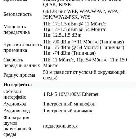
QPSK, BPSK
64/128-бит WEP, WPA/WPA2, WPA-
Безопасность
PSK/WPA2-PSK, WPS
11b: 17±1.5 dBm @ 11 Мбит/с
Мощность
11g: 14±1.5 dBm @ 54 Мбит/с
передатчика
11n: 12.5±1.5 dBm
11b: -90 dBm @ 11 Мбит/с
(Типичная
)
Чувствительность
11g: -75 dBm @ 54 Мбит/с
(Типичная
)
приемника
11n: -74 dBm
(Типичная
)
Скорость
11b: 11 Мбит/с, 11g: 54 Мбит/с, 11n: 150
передачи данных
Мбит/с
50 м
(зависит
от условий окружающей
Радиус приема
среды)
Интерфейсы
Сетевой
1 RJ45 10M/100M Ethernet
интерфейс
Аудиовход
1 встроенный микрофон
Аудиовыход
1 встроенный динамик
Фильтрация
шумов
поддерживается
окружающей
среды