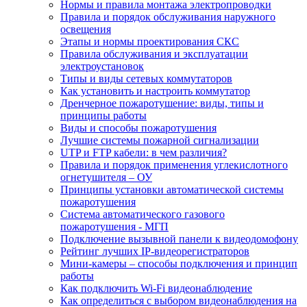
Нормы и правила монтажа электропроводки
Правила и порядок обслуживания наружного
освещения
Этапы и нормы проектирования СКС
Правила обслуживания и эксплуатации
электроустановок
Типы и виды сетевых коммутаторов
Как установить и настроить коммутатор
Дренчерное пожаротушение: виды, типы и
принципы работы
Виды и способы пожаротушения
Лучшие системы пожарной сигнализации
UTP и FTP кабели: в чем различия?
Правила и порядок применения углекислотного
огнетушителя – ОУ
Принципы установки автоматической системы
пожаротушения
Система автоматического газового
пожаротушения - МГП
Подключение вызывной панели к видеодомофону
Рейтинг лучших IP-видеорегистраторов
Мини-камеры – способы подключения и принцип
работы
Как подключить Wi-Fi видеонаблюдение
Как определиться с выбором видеонаблюдения на