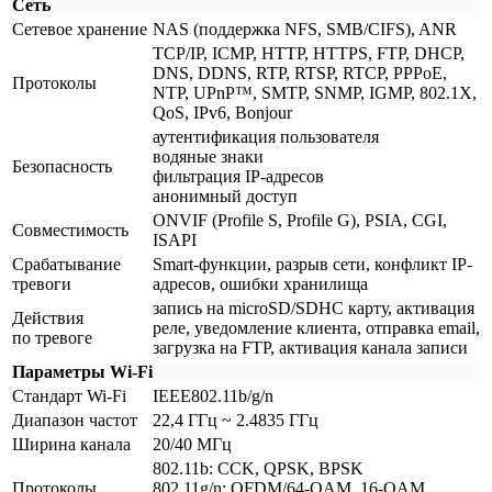
Сеть
Сетевое хранение
NAS
(поддержка
NFS, SMB/CIFS), ANR
TCP/IP, ICMP, HTTP, HTTPS, FTP, DHCP,
DNS, DDNS, RTP, RTSP, RTCP, PPPoE,
Протоколы
NTP, UPnP™, SMTP, SNMP, IGMP, 802.1X,
QoS, IPv6, Bonjour
аутентификация пользователя
водяные знаки
Безопасность
фильтрация IP-адресов
анонимный доступ
ONVIF
(Profile
S, Profile G), PSIA, CGI,
Совместимость
ISAPI
Срабатывание
Smart-функции, разрыв сети, конфликт IP-
тревоги
адресов, ошибки хранилища
запись на microSD/SDHC карту, активация
Действия
реле, уведомление клиента, отправка email,
по тревоге
загрузка на FTP, активация канала записи
Параметры Wi-Fi
Стандарт Wi-Fi
IEEE802.11b/g/n
Диапазон частот
22,4 ГГц ~ 2.4835 ГГц
Ширина канала
20/40 МГц
802.11b: CCK, QPSK, BPSK
Протоколы
802.11g/n: OFDM/64-QAM, 16-QAM,