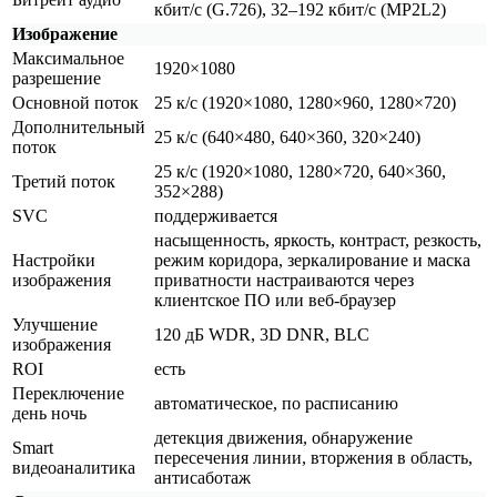
кбит/с
(G
.726), 32–192 кбит/с
(MP2L2
)
Изображение
Максимальное
1920×1080
разрешение
Основной поток
25 к/с
(1920
×1080, 1280×960, 1280×720)
Дополнительный
25 к/с
(640
×480, 640×360, 320×240)
поток
25 к/с
(1920
×1080, 1280×720, 640×360,
Третий поток
352×288)
SVC
поддерживается
насыщенность, яркость, контраст, резкость,
Настройки
режим коридора, зеркалирование и маска
изображения
приватности настраиваются через
клиентское ПО или веб-браузер
Улучшение
120 дБ WDR, 3D DNR, BLC
изображения
ROI
есть
Переключение
автоматическое, по расписанию
день ночь
детекция движения, обнаружение
Smart
пересечения линии, вторжения в область,
видеоаналитика
антисаботаж