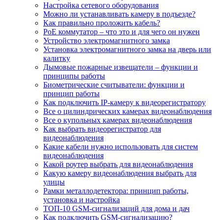
Настройка сетевого оборудования
Можно ли устанавливать камеру в подъезде?
Как правильно проложить кабель?
PoE коммутатор – что это и для чего он нужен
Устройство электромагнитного замка
Установка электромагнитного замка на дверь или
калитку
Дымовые пожарные извещатели – функции и
принципы работы
Биометрические считыватели: функции и
принцип работы
Как подключить IP-камеру к видеорегистратору
Все о цилиндрических камерах видеонаблюдения
Все о купольных камерах видеонаблюдения
Как выбрать видеорегистратор для
видеонаблюдения
Какие кабели нужно использовать для систем
видеонаблюдения
Какой роутер выбрать для видеонаблюдения
Какую камеру видеонаблюдения выбрать для
улицы
Рамки металлодетектора: принцип работы,
установка и настройка
ТОП-10 GSM-сигнализаций для дома и дач
Как подключить GSM-сигнализацию?