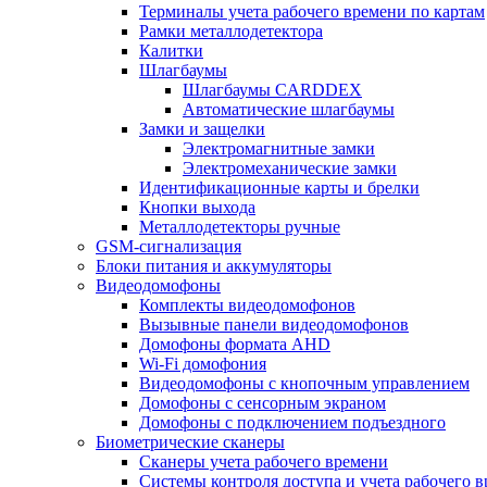
Терминалы учета рабочего времени по картам
Рамки металлодетектора
Калитки
Шлагбаумы
Шлагбаумы CARDDEX
Автоматические шлагбаумы
Замки и защелки
Электромагнитные замки
Электромеханические замки
Идентификационные карты и брелки
Кнопки выхода
Металлодетекторы ручные
GSM-сигнализация
Блоки питания и аккумуляторы
Видеодомофоны
Комплекты видеодомофонов
Вызывные панели видеодомофонов
Домофоны формата AHD
Wi-Fi домофония
Видеодомофоны с кнопочным управлением
Домофоны с сенсорным экраном
Домофоны с подключением подъездного
Биометрические сканеры
Сканеры учета рабочего времени
Системы контроля доступа и учета рабочего 