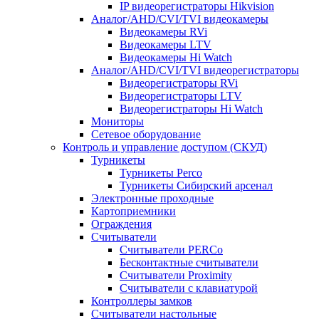
IP видеорегистраторы Hikvision
Аналог/AHD/CVI/TVI видеокамеры
Видеокамеры RVi
Видеокамеры LTV
Видеокамеры Hi Watch
Аналог/AHD/CVI/TVI видеорегистраторы
Видеорегистраторы RVi
Видеорегистраторы LTV
Видеорегистраторы Hi Watch
Мониторы
Сетевое оборудование
Контроль и управление доступом (СКУД)
Турникеты
Турникеты Perco
Турникеты Сибирский арсенал
Электронные проходные
Картоприемники
Ограждения
Считыватели
Считыватели PERCo
Бесконтактные считыватели
Считыватели Proximity
Считыватели с клавиатурой
Контроллеры замков
Считыватели настольные