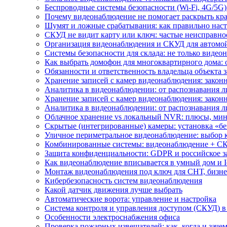
Беспроводные системы безопасности (Wi-Fi, 4G/5G)
Почему видеонаблюдение не помогает раскрыть кр
Шумят и ложные срабатывания: как правильно нас
СКУД не видит карту или ключ: частые неисправно
Организация видеонаблюдения и СКУД для автомой
Системы безопасности для склада: не только видеон
Как выбрать домофон для многоквартирного дома: 
Обязанности и ответственность владельца объекта 
Хранение записей с камер видеонаблюдения: законн
Аналитика в видеонаблюдении: от распознавания л
Хранение записей с камер видеонаблюдения: законн
Аналитика в видеонаблюдении: от распознавания л
Облачное хранение vs локальный NVR: плюсы, мин
Скрытые (интегрированные) камеры: установка «бе
Уличное периметральное видеонаблюдение: выбор 
Комбинированные системы: видеонаблюдение + СК
Защита конфиденциальности: GDPR и российское з
Как видеонаблюдение вписывается в умный дом и I
Монтаж видеонаблюдения под ключ для СНТ, бизне
Кибербезопасность систем видеонаблюдения
Какой датчик движения лучше выбрать
Автоматические ворота: управление и настройка
Система контроля и управления доступом (СКУД) в
Особенности электроснабжения офиса
Проверка пожарных извещателей: как, когда и зачем