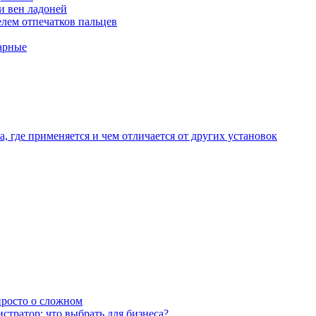
и вен ладоней
лем отпечатков пальцев
арные
, где применяется и чем отличается от других установок
 просто о сложном
тратор: что выбрать для бизнеса?