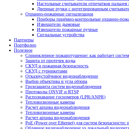
Настольные считыватели отпечатков пальцев 
Дверные ручки с интегрированным считывате
Охранно-пожарные сигнализации
Приборы приёмно-контрольные охранно-пож
Извещатели дымовые
Извещатели пожарные ручные
Сигнальные устройства
Партнеры
Портфолио
Полезное
Спринклерное пожаротушение: как работает система
Защита от протечек воды
СКУД и пожарная безопасность
СКУД с турникетами
Отказоустойчивое видеонаблюдение
Выбор объектива и угла обзора
Грозозащита систем видеонаблюдения
Протоколы ONVIF и RTSP
Распознавание госномеров (LPR/ANPR)
Тепловизионные камеры
Расчет архива видеонаблюдения
Тепловизионные камеры
Расчет архива видеонаблюдения
PoE (Power over Ethernet) для систем безопасности:
Облачное видеонаблюдение vs локальный видеорегис