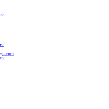
тия
ти
удаления
ции