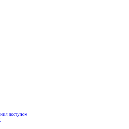
ения доступом
т