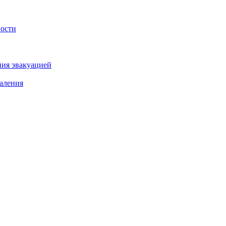
ности
ния эвакуацией
аления