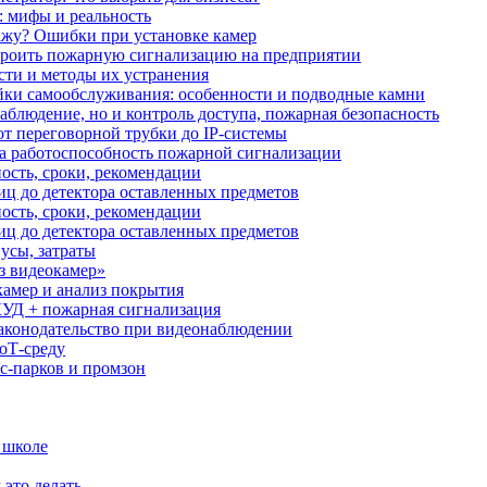
: мифы и реальность
ажу? Ошибки при установке камер
троить пожарную сигнализацию на предприятии
сти и методы их устранения
ки самообслуживания: особенности и подводные камни
аблюдение, но и контроль доступа, пожарная безопасность
от переговорной трубки до IP-системы
за работоспособность пожарной сигнализации
ость, сроки, рекомендации
иц до детектора оставленных предметов
ость, сроки, рекомендации
иц до детектора оставленных предметов
усы, затраты
з видеокамер»
камер и анализ покрытия
УД + пожарная сигнализация
аконодательство при видеонаблюдении
oT‑среду
с‑парков и промзон
 школе
 это делать