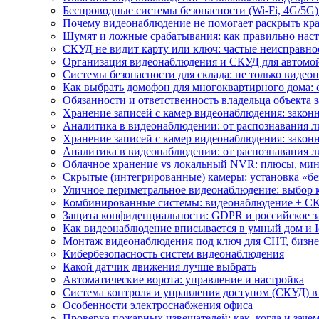
Беспроводные системы безопасности (Wi-Fi, 4G/5G)
Почему видеонаблюдение не помогает раскрыть кр
Шумят и ложные срабатывания: как правильно нас
СКУД не видит карту или ключ: частые неисправно
Организация видеонаблюдения и СКУД для автомой
Системы безопасности для склада: не только видеон
Как выбрать домофон для многоквартирного дома: 
Обязанности и ответственность владельца объекта 
Хранение записей с камер видеонаблюдения: законн
Аналитика в видеонаблюдении: от распознавания л
Хранение записей с камер видеонаблюдения: законн
Аналитика в видеонаблюдении: от распознавания л
Облачное хранение vs локальный NVR: плюсы, мин
Скрытые (интегрированные) камеры: установка «бе
Уличное периметральное видеонаблюдение: выбор 
Комбинированные системы: видеонаблюдение + СК
Защита конфиденциальности: GDPR и российское з
Как видеонаблюдение вписывается в умный дом и I
Монтаж видеонаблюдения под ключ для СНТ, бизне
Кибербезопасность систем видеонаблюдения
Какой датчик движения лучше выбрать
Автоматические ворота: управление и настройка
Система контроля и управления доступом (СКУД) в
Особенности электроснабжения офиса
Проверка пожарных извещателей: как, когда и зачем