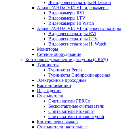
IP видеорегистраторы Hikvision
Аналог/AHD/CVI/TVI видеокамеры
Видеокамеры RVi
Видеокамеры LTV
Видеокамеры Hi Watch
Аналог/AHD/CVI/TVI видеорегистраторы
Видеорегистраторы RVi
Видеорегистраторы LTV
Видеорегистраторы Hi Watch
Мониторы
Сетевое оборудование
Контроль и управление доступом (СКУД)
Турникеты
Турникеты Perco
Турникеты Сибирский арсенал
Электронные проходные
Картоприемники
Ограждения
Считыватели
Считыватели PERCo
Бесконтактные считыватели
Считыватели Proximity
Считыватели с клавиатурой
Контроллеры замков
Считыватели настольные