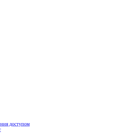
ения доступом
т