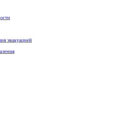
ности
ния эвакуацией
аления