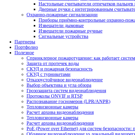
Настольные считыватели отпечатков пальцев 
Дверные ручки с интегрированным считывате
Охранно-пожарные сигнализации
Приборы приёмно-контрольные охранно-пож
Извещатели дымовые
Извещатели пожарные ручные
Сигнальные устройства
Партнеры
Портфолио
Полезное
Спринклерное пожаротушение: как работает система
Защита от протечек воды
СКУД и пожарная безопасность
СКУД с турникетами
Отказоустойчивое видеонаблюдение
Выбор объектива и угла обзора
Грозозащита систем видеонаблюдения
Протоколы ONVIF и RTSP
Распознавание госномеров (LPR/ANPR)
Тепловизионные камеры
Расчет архива видеонаблюдения
Тепловизионные камеры
Расчет архива видеонаблюдения
PoE (Power over Ethernet) для систем безопасности:
Облачное видеонаблюдение vs локальный видеорегис