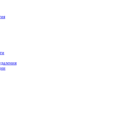
тия
ти
удаления
ции