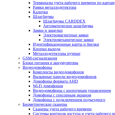
Терминалы учета рабочего времени по картам
Рамки металлодетектора
Калитки
Шлагбаумы
Шлагбаумы CARDDEX
Автоматические шлагбаумы
Замки и защелки
Электромагнитные замки
Электромеханические замки
Идентификационные карты и брелки
Кнопки выхода
Металлодетекторы ручные
GSM-сигнализация
Блоки питания и аккумуляторы
Видеодомофоны
Комплекты видеодомофонов
Вызывные панели видеодомофонов
Домофоны формата AHD
Wi-Fi домофония
Видеодомофоны с кнопочным управлением
Домофоны с сенсорным экраном
Домофоны с подключением подъездного
Биометрические сканеры
Сканеры учета рабочего времени
Системы контроля доступа и учета рабочего 