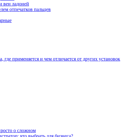
и вен ладоней
лем отпечатков пальцев
арные
, где применяется и чем отличается от других установок
 просто о сложном
тратор: что выбрать для бизнеса?