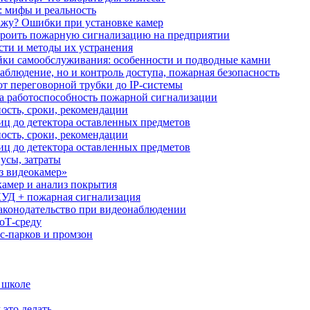
: мифы и реальность
ажу? Ошибки при установке камер
троить пожарную сигнализацию на предприятии
сти и методы их устранения
ки самообслуживания: особенности и подводные камни
аблюдение, но и контроль доступа, пожарная безопасность
от переговорной трубки до IP-системы
за работоспособность пожарной сигнализации
ость, сроки, рекомендации
иц до детектора оставленных предметов
ость, сроки, рекомендации
иц до детектора оставленных предметов
усы, затраты
з видеокамер»
камер и анализ покрытия
УД + пожарная сигнализация
аконодательство при видеонаблюдении
oT‑среду
с‑парков и промзон
 школе
 это делать