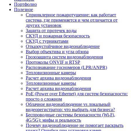
Портфолио
Полезное
Спринклерное пожаротушение: как работает
система, где применяется и чем отличается от
других установок
Защита от протечек воды
СКУД и пожарная безопасность
СКУД с турникетами
Отказоустойчивое видеонаблюдение
Выбор объектива и угла обзора
Грозозащита систем видеонаблюдения
Протоколы ONVIF и RTSP
Распознавание госномеров (LPR/ANPR)
Тепловизионные камеры
Расчет архива видеонаблюдения
Тепловизионные камеры
Расчет архива видеонаблюдения
PoE (Power over Ethernet) для систем безопасности:
просто о сложном
Облачное видеонаблюдение vs локальный
видеорегистратор: что выбрать для бизнеса?
Беспроводные системы безопасности (Wi-Fi,
4G/5G): мифы и реальность
Почему видеонаблюдение не помогает раскрыть
кражу? Ошибки при установке камер