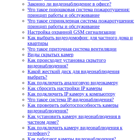
Законно ли видеонаблюдение в офисе?
Что такое порошковая система пожаротушения:
принцип работы и обслуживание
Что такое спринклерная система пожаротушения:
принцип работы и обслуживание
Настройка охранной GSM сигнализации
Как выбрать видеодомофон: для частного дома и
квартиры
Что такое приточная система вентиляции
Виды скрытых камер
Как происходит установка скрытого
видеонаблюдения?
Какой жесткий диск для видеонаблюдения
выбрать?
Как подключить аналоговую видеокамеру
Как сбросить настройки IP камеры
Как подключить IP камеру к компьютеру
Что такое система IP-видеонаблюдения?
Как проверить работоспособность камеры
видеонаблюдения?
Как установить камеру видеонаблюдения в
частном доме?
Как подключить камеру видеонаблюдения к
телефону?
Как работают камеры видеонаблюдения?