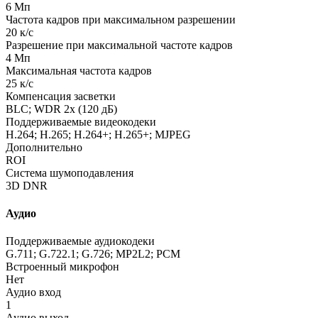
6 Мп
Частота кадров при максимальном разрешении
20 к/с
Разрешение при максимальной частоте кадров
4 Мп
Максимальная частота кадров
25 к/с
Компенсация засветки
BLC; WDR 2x
(120
дБ)
Поддерживаемые видеокодеки
H.264; H.265; H.264+; H.265+; MJPEG
Дополнительно
ROI
Система шумоподавления
3D DNR
Аудио
Поддерживаемые аудиокодеки
G.711; G.722.1; G.726; MP2L2; PCM
Встроенный микрофон
Нет
Аудио вход
1
Аудио выход