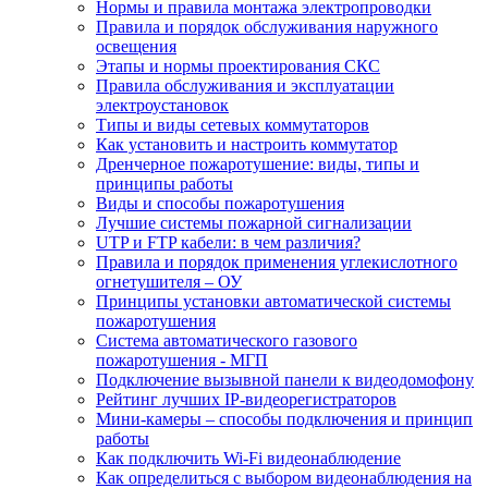
Нормы и правила монтажа электропроводки
Правила и порядок обслуживания наружного
освещения
Этапы и нормы проектирования СКС
Правила обслуживания и эксплуатации
электроустановок
Типы и виды сетевых коммутаторов
Как установить и настроить коммутатор
Дренчерное пожаротушение: виды, типы и
принципы работы
Виды и способы пожаротушения
Лучшие системы пожарной сигнализации
UTP и FTP кабели: в чем различия?
Правила и порядок применения углекислотного
огнетушителя – ОУ
Принципы установки автоматической системы
пожаротушения
Система автоматического газового
пожаротушения - МГП
Подключение вызывной панели к видеодомофону
Рейтинг лучших IP-видеорегистраторов
Мини-камеры – способы подключения и принцип
работы
Как подключить Wi-Fi видеонаблюдение
Как определиться с выбором видеонаблюдения на