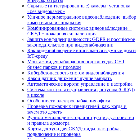
минусы, затраты
Скрытые (интегрированные) камеры: установка
«без видеокамер»
Уличное периметральное видеонаблюдение: выбор
камер и анализ покрытия
Комбинированные системы: видеонаблюдение +
СКУД + пожарная сигнализация
Защита конфиденциальности: GDPR и российское
законодательство при видеонаблюдении
Как видеонаблюдение вписывается в умный дом и
IoT‑среду
Монтаж видеонаблюдения под ключ для СНТ,
бизнес‑парков и промзон
Кибербезопасность систем видеонаблюдения
Какой датчик движения лучше выбрать
Автоматические ворота: управление и настройка
Система контроля и управления доступом (СКУД)
в школе
Особенности электроснабжения офиса
Проверка пожарных извещателей: как, когда и
зачем это делать
Ручной металлодетектор: инструкция, устройство
и правила досмотра
Карты доступа для СКУД: виды, настройка,
подключение и проверка