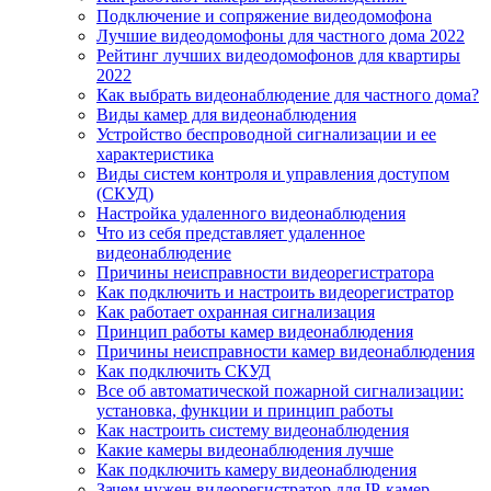
Подключение и сопряжение видеодомофона
Лучшие видеодомофоны для частного дома 2022
Рейтинг лучших видеодомофонов для квартиры
2022
Как выбрать видеонаблюдение для частного дома?
Виды камер для видеонаблюдения
Устройство беспроводной сигнализации и ее
характеристика
Виды систем контроля и управления доступом
(СКУД)
Настройка удаленного видеонаблюдения
Что из себя представляет удаленное
видеонаблюдение
Причины неисправности видеорегистратора
Как подключить и настроить видеорегистратор
Как работает охранная сигнализация
Принцип работы камер видеонаблюдения
Причины неисправности камер видеонаблюдения
Как подключить СКУД
Все об автоматической пожарной сигнализации:
установка, функции и принцип работы
Как настроить систему видеонаблюдения
Какие камеры видеонаблюдения лучше
Как подключить камеру видеонаблюдения
Зачем нужен видеорегистратор для IP-камер