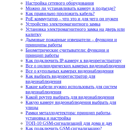
Настройка сетевого оборудования
Можно ли устанавливать камеру в подъезде?
Как правильно проложить кабель?
PoE коммутатор – что это и для чего он нужен
Устройство электромагнитного замка
Установка электромагнитного замка на дверь или
калитку
Дымовые пожарные извещатели – функции и
принципы работы
Биометрические считыватели: функции и
принцип работы
Как подключить IP-камеру к видеорегистратору
Все о цилиндрических камерах видеонаблюдения
Все о купольных камерах видеонаблюдения
Как выбрать видеорегистратор для
видеонаблюдения
Какие кабели нужно использовать для систем
видеонаблюдения
Какой роутер выбрать для видеонаблюдения
Какую камеру видеонаблюдения выбрать для
улицы
Рамки металлодетектора: принцип работы,
установка и настройка
ТОП-10 GSM-сигнализаций для дома и дач
Как подключить GSM-сигнализацию?