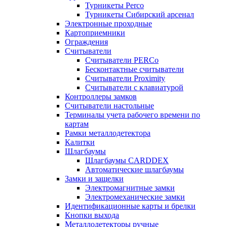
Турникеты Perco
Турникеты Сибирский арсенал
Электронные проходные
Картоприемники
Ограждения
Считыватели
Считыватели PERCo
Бесконтактные считыватели
Считыватели Proximity
Считыватели с клавиатурой
Контроллеры замков
Считыватели настольные
Терминалы учета рабочего времени по
картам
Рамки металлодетектора
Калитки
Шлагбаумы
Шлагбаумы CARDDEX
Автоматические шлагбаумы
Замки и защелки
Электромагнитные замки
Электромеханические замки
Идентификационные карты и брелки
Кнопки выхода
Металлодетекторы ручные