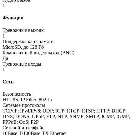
1
Функции
Тревожные выходы
1
Поддержка карт памяти
MicroSD, до 128 Гб
Композитный видеовыход
(BNC
)
Да
Тревожные входы
1
Сеть
Безопасность
HTTPS; IP Filter; 802.1x
Сетевые протоколы
TCP/IP; IPv4/IPv6; UDP; RTP; RTCP; RTSP; HTTP; DHCP;
DNS; DDNS; UPnP; FTP; NTP; SNMP; SMTP; ICMP; IGMP;
PPPoE; QoS; P2P
Сетевой интерфейс
10Base-T/100Base-TX Ethernet