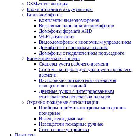
GSM-сигнализация
Блоки питания и аккумуляторы
Видеодомофоны
Комплекты видеодомофонов
Вызывные панели видеодомофонов
Домофоны формата AHD
Wi-Fi домофония
Видеодомофоны с кнопочным управлением
Домофоны с сенсорным экраном
Домофоны с подключением подъездного
Биометрические сканеры
Сканеры учета рабочего времени
Системы контроля доступа и учета рабочего
времени
Настольные считыватели отпечатков
пальцев и вен ладоней
Дверные ручки с интегрированным
считывателем отпечатков пальцев
Охранно-пожарные сигнализации
Приборы приёмно-контрольные охранно-
пожарные
Извещатели дымовые
Извещатели пожарные ручные
Сигнальные устройства
Партнеры