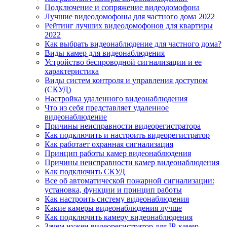
Подключение и сопряжение видеодомофона
Лучшие видеодомофоны для частного дома 2022
Рейтинг лучших видеодомофонов для квартиры
2022
Как выбрать видеонаблюдение для частного дома?
Виды камер для видеонаблюдения
Устройство беспроводной сигнализации и ее
характеристика
Виды систем контроля и управления доступом
(СКУД)
Настройка удаленного видеонаблюдения
Что из себя представляет удаленное
видеонаблюдение
Причины неисправности видеорегистратора
Как подключить и настроить видеорегистратор
Как работает охранная сигнализация
Принцип работы камер видеонаблюдения
Причины неисправности камер видеонаблюдения
Как подключить СКУД
Все об автоматической пожарной сигнализации:
установка, функции и принцип работы
Как настроить систему видеонаблюдения
Какие камеры видеонаблюдения лучше
Как подключить камеру видеонаблюдения
Зачем нужен видеорегистратор для IP-камер