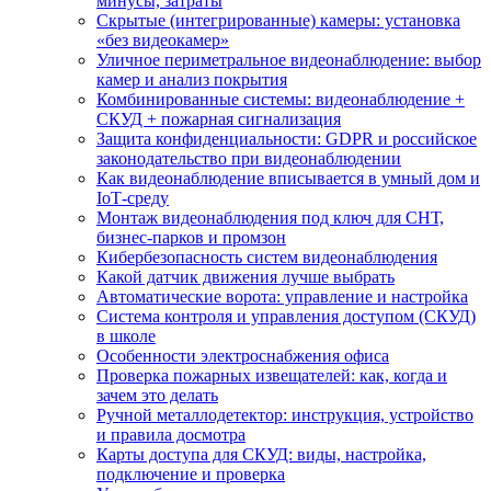
минусы, затраты
Скрытые (интегрированные) камеры: установка
«без видеокамер»
Уличное периметральное видеонаблюдение: выбор
камер и анализ покрытия
Комбинированные системы: видеонаблюдение +
СКУД + пожарная сигнализация
Защита конфиденциальности: GDPR и российское
законодательство при видеонаблюдении
Как видеонаблюдение вписывается в умный дом и
IoT‑среду
Монтаж видеонаблюдения под ключ для СНТ,
бизнес‑парков и промзон
Кибербезопасность систем видеонаблюдения
Какой датчик движения лучше выбрать
Автоматические ворота: управление и настройка
Система контроля и управления доступом (СКУД)
в школе
Особенности электроснабжения офиса
Проверка пожарных извещателей: как, когда и
зачем это делать
Ручной металлодетектор: инструкция, устройство
и правила досмотра
Карты доступа для СКУД: виды, настройка,
подключение и проверка