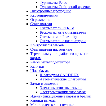
Турникеты Perco
Турникеты Сибирский арсенал
Электронные проходные
Картоприемники
Ограждения
Считыватели
Считыватели PERCo
Бесконтактные считыватели
Считыватели Proximity
Считыватели с клавиатурой
Контроллеры замков
Считыватели настольные
Терминалы учета рабочего времени по
картам
Рамки металлодетектора
Калитки
Шлагбаумы
Шлагбаумы CARDDEX
Автоматические шлагбаумы
Замки и защелки
Электромагнитные замки
Электромеханические замки
Идентификационные карты и брелки
Кнопки выхода
Металлодетекторы ручные