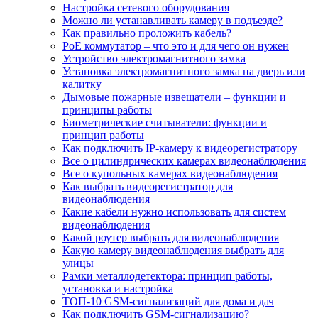
Настройка сетевого оборудования
Можно ли устанавливать камеру в подъезде?
Как правильно проложить кабель?
PoE коммутатор – что это и для чего он нужен
Устройство электромагнитного замка
Установка электромагнитного замка на дверь или
калитку
Дымовые пожарные извещатели – функции и
принципы работы
Биометрические считыватели: функции и
принцип работы
Как подключить IP-камеру к видеорегистратору
Все о цилиндрических камерах видеонаблюдения
Все о купольных камерах видеонаблюдения
Как выбрать видеорегистратор для
видеонаблюдения
Какие кабели нужно использовать для систем
видеонаблюдения
Какой роутер выбрать для видеонаблюдения
Какую камеру видеонаблюдения выбрать для
улицы
Рамки металлодетектора: принцип работы,
установка и настройка
ТОП-10 GSM-сигнализаций для дома и дач
Как подключить GSM-сигнализацию?