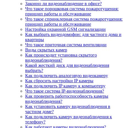
Законно ли видеонаблюдение в офисе?
Что такое порошковая система пожаротушения:
принцип работы и обслуживание
Что такое спринклерная система пожаротушения:
принцип работы и обслуживание
Настройка охранной GSM сигнализации
Как выбрать видеодомофон: для частного дома и
квартиры
Что такое приточная система вентиляции
Виды скрытых камер
Как происходит установка скрытого
видеонаблюдения?
Какой жесткий диск для видеонаблюдения
выбрать?
Как подключить аналоговую видеокамеру
Как сбросить настройки IP камеры
Как подключить IP камеру к компьютеру
Что такое система IP-видеонаблюдения?
Как проверить работоспособность камеры
видеонаблюдения?
Как установить камеру видеонаблюдения в
частном доме?
Как подключить камеру видеонаблюдения к
телефону?
Как работают камеры видеонаблюдения?