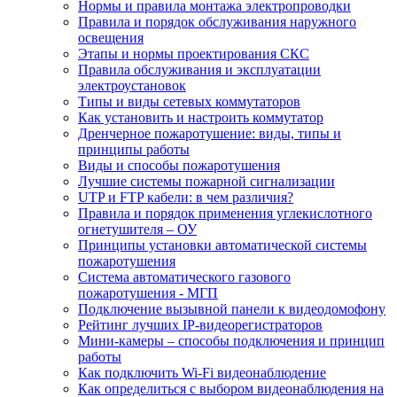
Нормы и правила монтажа электропроводки
Правила и порядок обслуживания наружного
освещения
Этапы и нормы проектирования СКС
Правила обслуживания и эксплуатации
электроустановок
Типы и виды сетевых коммутаторов
Как установить и настроить коммутатор
Дренчерное пожаротушение: виды, типы и
принципы работы
Виды и способы пожаротушения
Лучшие системы пожарной сигнализации
UTP и FTP кабели: в чем различия?
Правила и порядок применения углекислотного
огнетушителя – ОУ
Принципы установки автоматической системы
пожаротушения
Система автоматического газового
пожаротушения - МГП
Подключение вызывной панели к видеодомофону
Рейтинг лучших IP-видеорегистраторов
Мини-камеры – способы подключения и принцип
работы
Как подключить Wi-Fi видеонаблюдение
Как определиться с выбором видеонаблюдения на