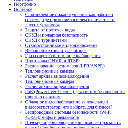
Портфолио
Полезное
Спринклерное пожаротушение: как работает
система, где применяется и чем отличается от
других установок
Защита от протечек воды
СКУД и пожарная безопасность
СКУД с турникетами
Отказоустойчивое видеонаблюдение
Выбор объектива и угла обзора
Грозозащита систем видеонаблюдения
Протоколы ONVIF и RTSP
Распознавание госномеров (LPR/ANPR)
Тепловизионные камеры
Расчет архива видеонаблюдения
Тепловизионные камеры
Расчет архива видеонаблюдения
PoE (Power over Ethernet) для систем безопасности:
просто о сложном
Облачное видеонаблюдение vs локальный
видеорегистратор: что выбрать для бизнеса?
Беспроводные системы безопасности (Wi-Fi,
4G/5G): мифы и реальность
Почему видеонаблюдение не помогает раскрыть
кражу? Ошибки при установке камер