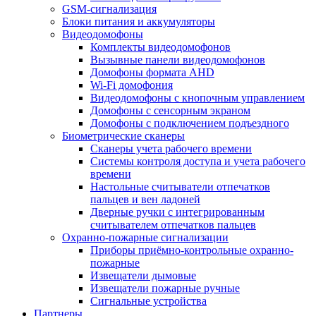
GSM-сигнализация
Блоки питания и аккумуляторы
Видеодомофоны
Комплекты видеодомофонов
Вызывные панели видеодомофонов
Домофоны формата AHD
Wi-Fi домофония
Видеодомофоны с кнопочным управлением
Домофоны с сенсорным экраном
Домофоны с подключением подъездного
Биометрические сканеры
Сканеры учета рабочего времени
Системы контроля доступа и учета рабочего
времени
Настольные считыватели отпечатков
пальцев и вен ладоней
Дверные ручки с интегрированным
считывателем отпечатков пальцев
Охранно-пожарные сигнализации
Приборы приёмно-контрольные охранно-
пожарные
Извещатели дымовые
Извещатели пожарные ручные
Сигнальные устройства
Партнеры