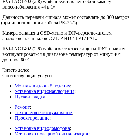
RVi-1ACT402
(2
.8) white представляет собой камеру
видеонаблюдения
«4
в 1».
Дальность передачи сигнала может составлять до 800 метров
(при
использовании кабеля РК-75-5).
Камера оснащена OSD-меню и DIP-переключателем
аналоговых сигналов CVI / AHD / TVI / PAL.
RVi-1ACT402
(2
.8) white имеет класс защиты IP67, и может
эксплуатироваться в диапазоне температур от минус 40°
до плюс 60°С.
Читать далее
Сопутствующие услуги
Монтаж видеонаблюдения
;
Установка видеонаблюдения
;
Пуско-наладка
;
Ремонт
;
Техническое обслуживание
;
Проектирование
;
Установка видеодомофона
;
Установка пожарной сигнализации
;