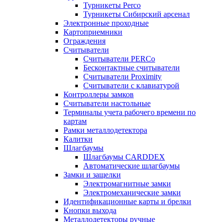
Турникеты Perco
Турникеты Сибирский арсенал
Электронные проходные
Картоприемники
Ограждения
Считыватели
Считыватели PERCo
Бесконтактные считыватели
Считыватели Proximity
Считыватели с клавиатурой
Контроллеры замков
Считыватели настольные
Терминалы учета рабочего времени по
картам
Рамки металлодетектора
Калитки
Шлагбаумы
Шлагбаумы CARDDEX
Автоматические шлагбаумы
Замки и защелки
Электромагнитные замки
Электромеханические замки
Идентификационные карты и брелки
Кнопки выхода
Металлодетекторы ручные