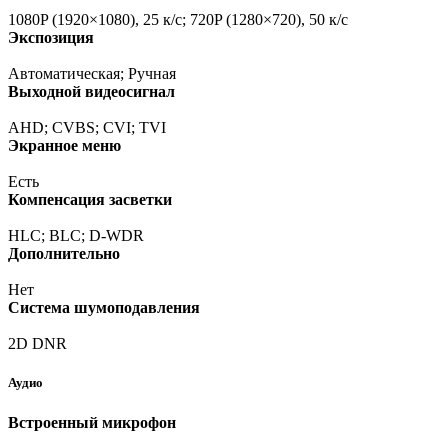
1080P
(1920
×1080), 25 к/с; 720P
(1280
×720), 50 к/с
Экспозиция
Автоматическая; Ручная
Выходной видеосигнал
AHD; CVBS; CVI; TVI
Экранное меню
Есть
Компенсация засветки
HLC; BLC; D-WDR
Дополнительно
Нет
Система шумоподавления
2D DNR
Аудио
Встроенный микрофон