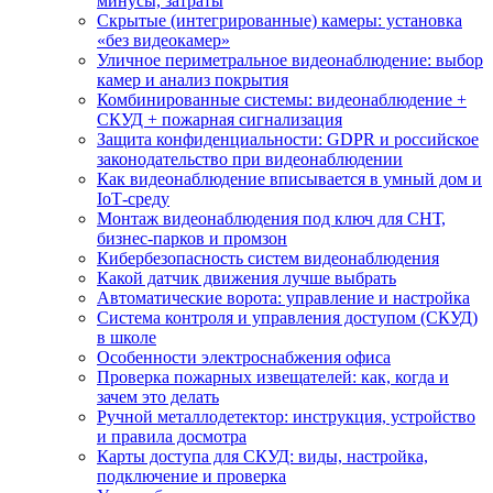
минусы, затраты
Скрытые (интегрированные) камеры: установка
«без видеокамер»
Уличное периметральное видеонаблюдение: выбор
камер и анализ покрытия
Комбинированные системы: видеонаблюдение +
СКУД + пожарная сигнализация
Защита конфиденциальности: GDPR и российское
законодательство при видеонаблюдении
Как видеонаблюдение вписывается в умный дом и
IoT‑среду
Монтаж видеонаблюдения под ключ для СНТ,
бизнес‑парков и промзон
Кибербезопасность систем видеонаблюдения
Какой датчик движения лучше выбрать
Автоматические ворота: управление и настройка
Система контроля и управления доступом (СКУД)
в школе
Особенности электроснабжения офиса
Проверка пожарных извещателей: как, когда и
зачем это делать
Ручной металлодетектор: инструкция, устройство
и правила досмотра
Карты доступа для СКУД: виды, настройка,
подключение и проверка