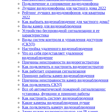
Подключение и сопряжение видеодомофона
Лучшие видеодомофоны для частного дома 2022
Рейтинг лучших видеодомофонов для квартиры
2022
Как выбрать видеонаблюдение для частного дома?
Виды камер для видеонаблюдения
Устройство беспроводной сигнализации и ее
характеристика
Виды систем контроля и управления доступом
(СКУД)
Настройка удаленного видеонаблюдения
Что из себя представляет удаленное
видеонаблюдение
Причины неисправности видеорегистратора
Как подключить и настроить видеорегистратор
Как работает охранная сигнализация
Принцип работы камер видеонаблюдения
Причины неисправности камер видеонаблюдения
Как подключить СКУД
Все об автоматической пожарной сигнализации:
установка, функции и принцип работы
Как настроить систему видеонаблюдения
Какие камеры видеонаблюдения лучше
Как подключить камеру видеонаблюдения
Зачем нужен видеорегистратор для IP-камер