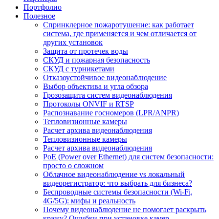
Портфолио
Полезное
Спринклерное пожаротушение: как работает
система, где применяется и чем отличается от
других установок
Защита от протечек воды
СКУД и пожарная безопасность
СКУД с турникетами
Отказоустойчивое видеонаблюдение
Выбор объектива и угла обзора
Грозозащита систем видеонаблюдения
Протоколы ONVIF и RTSP
Распознавание госномеров (LPR/ANPR)
Тепловизионные камеры
Расчет архива видеонаблюдения
Тепловизионные камеры
Расчет архива видеонаблюдения
PoE (Power over Ethernet) для систем безопасности:
просто о сложном
Облачное видеонаблюдение vs локальный
видеорегистратор: что выбрать для бизнеса?
Беспроводные системы безопасности (Wi-Fi,
4G/5G): мифы и реальность
Почему видеонаблюдение не помогает раскрыть
кражу? Ошибки при установке камер