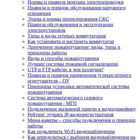
Нормы и правила монтажа электропроводки
Правила и порядок обслуживания наружного
освещения
Этапы и нормы проектирования СКС
Правила обслуживания и эксплуатации
электроустановок
Типы и виды сетевых коммутаторов
Как установить и настроить коммутатор
Дренчерное пожаротушение: виды, типы и
принципы работы
Виды и способы пожаротушения
Лучшие системы пожарной сигнализации
UTP и FTP кабели: в чем различия?
Правила и порядок применения углекислотного
огнетушителя – ОУ
Принципы установки автоматической системы
пожаротушения
Система автоматического газового
пожаротушения - МГП
Подключение вызывной панели к видеодомофону
Рейтинг лучших IP-видеорегистраторов
Мини-камеры – способы подключения и принцип
работы
Как подключить Wi-Fi видеонаблюдение
Как определиться с выбором видеонаблюдения на