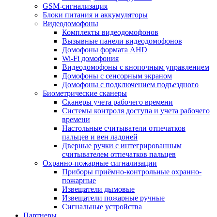
GSM-сигнализация
Блоки питания и аккумуляторы
Видеодомофоны
Комплекты видеодомофонов
Вызывные панели видеодомофонов
Домофоны формата AHD
Wi-Fi домофония
Видеодомофоны с кнопочным управлением
Домофоны с сенсорным экраном
Домофоны с подключением подъездного
Биометрические сканеры
Сканеры учета рабочего времени
Системы контроля доступа и учета рабочего
времени
Настольные считыватели отпечатков
пальцев и вен ладоней
Дверные ручки с интегрированным
считывателем отпечатков пальцев
Охранно-пожарные сигнализации
Приборы приёмно-контрольные охранно-
пожарные
Извещатели дымовые
Извещатели пожарные ручные
Сигнальные устройства
Партнеры