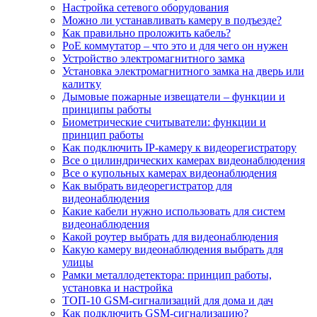
Настройка сетевого оборудования
Можно ли устанавливать камеру в подъезде?
Как правильно проложить кабель?
PoE коммутатор – что это и для чего он нужен
Устройство электромагнитного замка
Установка электромагнитного замка на дверь или
калитку
Дымовые пожарные извещатели – функции и
принципы работы
Биометрические считыватели: функции и
принцип работы
Как подключить IP-камеру к видеорегистратору
Все о цилиндрических камерах видеонаблюдения
Все о купольных камерах видеонаблюдения
Как выбрать видеорегистратор для
видеонаблюдения
Какие кабели нужно использовать для систем
видеонаблюдения
Какой роутер выбрать для видеонаблюдения
Какую камеру видеонаблюдения выбрать для
улицы
Рамки металлодетектора: принцип работы,
установка и настройка
ТОП-10 GSM-сигнализаций для дома и дач
Как подключить GSM-сигнализацию?