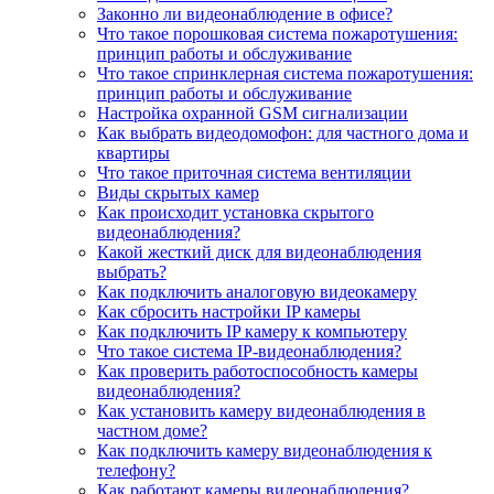
Законно ли видеонаблюдение в офисе?
Что такое порошковая система пожаротушения:
принцип работы и обслуживание
Что такое спринклерная система пожаротушения:
принцип работы и обслуживание
Настройка охранной GSM сигнализации
Как выбрать видеодомофон: для частного дома и
квартиры
Что такое приточная система вентиляции
Виды скрытых камер
Как происходит установка скрытого
видеонаблюдения?
Какой жесткий диск для видеонаблюдения
выбрать?
Как подключить аналоговую видеокамеру
Как сбросить настройки IP камеры
Как подключить IP камеру к компьютеру
Что такое система IP-видеонаблюдения?
Как проверить работоспособность камеры
видеонаблюдения?
Как установить камеру видеонаблюдения в
частном доме?
Как подключить камеру видеонаблюдения к
телефону?
Как работают камеры видеонаблюдения?