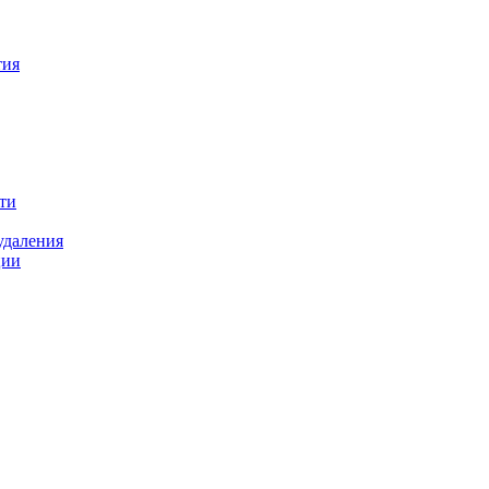
тия
ти
удаления
ции