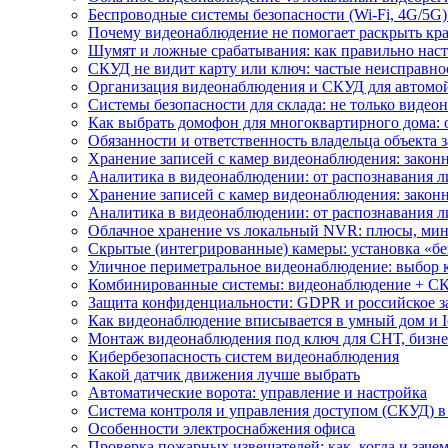
Беспроводные системы безопасности (Wi-Fi, 4G/5G)
Почему видеонаблюдение не помогает раскрыть кр
Шумят и ложные срабатывания: как правильно нас
СКУД не видит карту или ключ: частые неисправно
Организация видеонаблюдения и СКУД для автомой
Системы безопасности для склада: не только видеон
Как выбрать домофон для многоквартирного дома: 
Обязанности и ответственность владельца объекта 
Хранение записей с камер видеонаблюдения: законн
Аналитика в видеонаблюдении: от распознавания л
Хранение записей с камер видеонаблюдения: законн
Аналитика в видеонаблюдении: от распознавания л
Облачное хранение vs локальный NVR: плюсы, мин
Скрытые (интегрированные) камеры: установка «бе
Уличное периметральное видеонаблюдение: выбор 
Комбинированные системы: видеонаблюдение + СК
Защита конфиденциальности: GDPR и российское з
Как видеонаблюдение вписывается в умный дом и I
Монтаж видеонаблюдения под ключ для СНТ, бизне
Кибербезопасность систем видеонаблюдения
Какой датчик движения лучше выбрать
Автоматические ворота: управление и настройка
Система контроля и управления доступом (СКУД) в
Особенности электроснабжения офиса
Проверка пожарных извещателей: как, когда и зачем