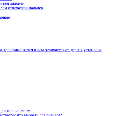
и вен ладоней
лем отпечатков пальцев
арные
, где применяется и чем отличается от других установок
 просто о сложном
тратор: что выбрать для бизнеса?