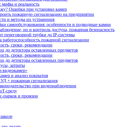
: мифы и реальность
ажу? Ошибки при установке камер
троить пожарную сигнализацию на предприятии
сти и методы их устранения
ки самообслуживания: особенности и подводные камни
аблюдение, но и контроль доступа, пожарная безопасность
от переговорной трубки до IP-системы
за работоспособность пожарной сигнализации
ость, сроки, рекомендации
иц до детектора оставленных предметов
ость, сроки, рекомендации
иц до детектора оставленных предметов
усы, затраты
з видеокамер»
камер и анализ покрытия
УД + пожарная сигнализация
аконодательство при видеонаблюдении
oT‑среду
с‑парков и промзон
 школе
 это делать