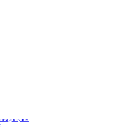
ения доступом
т