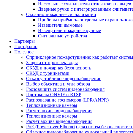
Настольные считыватели отпечатков пальцев 
Дверные ручки с интегрированным считывате
Охранно-пожарные сигнализации
Приборы приёмно-контрольные охранно-пож
Извещатели дымовые
Извещатели пожарные ручные
Сигнальные устройства
Партнеры
Портфолио
Полезное
Спринклерное пожаротушение: как работает система
Защита от протечек воды
СКУД и пожарная безопасность
СКУД с турникетами
Отказоустойчивое видеонаблюдение
Выбор объектива и угла обзора
Грозозащита систем видеонаблюдения
Протоколы ONVIF и RTSP
Распознавание госномеров (LPR/ANPR)
Тепловизионные камеры
Расчет архива видеонаблюдения
Тепловизионные камеры
Расчет архива видеонаблюдения
PoE (Power over Ethernet) для систем безопасности:
Облачное видеонаблюдение vs локальный видеорегис