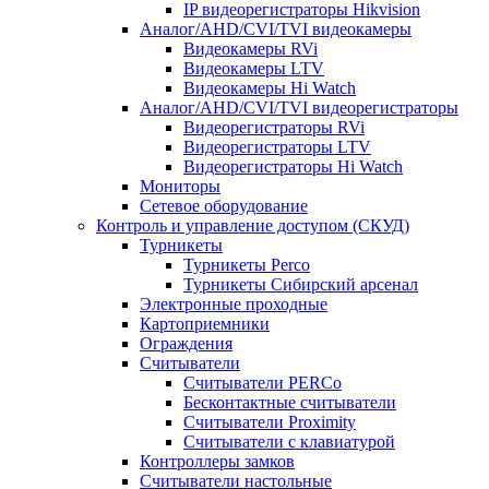
IP видеорегистраторы Hikvision
Аналог/AHD/CVI/TVI видеокамеры
Видеокамеры RVi
Видеокамеры LTV
Видеокамеры Hi Watch
Аналог/AHD/CVI/TVI видеорегистраторы
Видеорегистраторы RVi
Видеорегистраторы LTV
Видеорегистраторы Hi Watch
Мониторы
Сетевое оборудование
Контроль и управление доступом (СКУД)
Турникеты
Турникеты Perco
Турникеты Сибирский арсенал
Электронные проходные
Картоприемники
Ограждения
Считыватели
Считыватели PERCo
Бесконтактные считыватели
Считыватели Proximity
Считыватели с клавиатурой
Контроллеры замков
Считыватели настольные