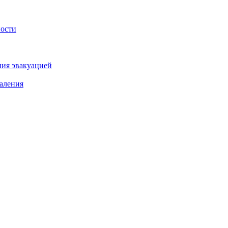
ности
ния эвакуацией
аления