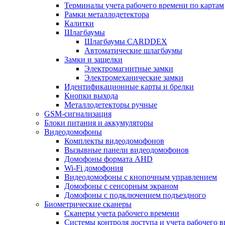
Терминалы учета рабочего времени по картам
Рамки металлодетектора
Калитки
Шлагбаумы
Шлагбаумы CARDDEX
Автоматические шлагбаумы
Замки и защелки
Электромагнитные замки
Электромеханические замки
Идентификационные карты и брелки
Кнопки выхода
Металлодетекторы ручные
GSM-сигнализация
Блоки питания и аккумуляторы
Видеодомофоны
Комплекты видеодомофонов
Вызывные панели видеодомофонов
Домофоны формата AHD
Wi-Fi домофония
Видеодомофоны с кнопочным управлением
Домофоны с сенсорным экраном
Домофоны с подключением подъездного
Биометрические сканеры
Сканеры учета рабочего времени
Системы контроля доступа и учета рабочего 