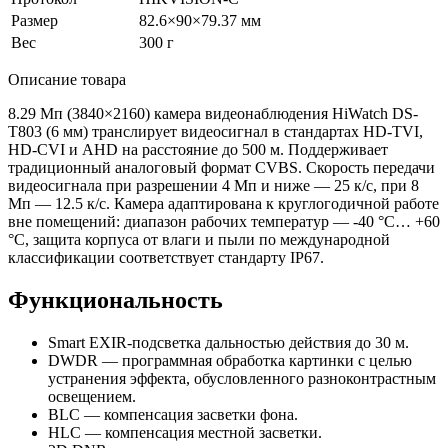
Размер
82.6×90×79.37 мм
Вес
300 г
Описание товара
8.29 Мп
(3840
×2160) камера видеонаблюдения HiWatch DS-
T803
(6
мм) транслирует видеосигнал в стандартах HD-TVI,
HD-CVI и AHD на расстояние до 500 м. Поддерживает
традиционный аналоговый формат CVBS. Скорость передачи
видеосигнала при разрешении 4 Мп и ниже — 25 к/с, при 8
Мп — 12.5 к/с. Камера адаптирована к круглогодичной работе
вне помещений: диапазон рабочих температур — -40 °C… +60
°C, защита корпуса от влаги и пыли по международной
классификации соответствует стандарту IP67.
Функциональность
Smart EXIR-подсветка дальностью действия до 30 м.
DWDR — программная обработка картинки с целью
устранения эффекта, обусловленного разноконтрастным
освещением.
BLC — компенсация засветки фона.
HLC — компенсация местной засветки.