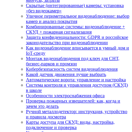
минусы, затраты
Скрытые (интегрированные) камеры: установка
«без видеокамер»
Уличное периметральное видеонаблюдение: выбор
камер и анализ покрытия
Комбинированные системы: видеонаблюдение +
СКУД + пожарная сигнализация
Защита конфиденциальности: GDPR и российское
законодательство при видеонаблюдении
Как видеонаблюдение вписывается в умный дом и
IoT‑среду
Монтаж видеонаблюдения под ключ для СНТ,
бизнес‑парков и промзон
Кибербезопасность систем видеонаблюдения
Какой датчик движения лучше выбрать
Автоматические ворота: управление и настройка
Система контроля и управления доступом (СКУД)
в школе
Особенности электроснабжения офиса
Проверка пожарных извещателей: как, когда и
зачем это делать
Ручной металлодетектор: инструкция, устройство
и правила досмотра
Карты доступа для СКУД: виды, настройка,
подключение и проверка