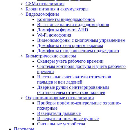
GSM-сигнализация
Блоки питания и аккумуляторы
Видеодомофоны
Комплекты видеодомофонов
Вызывные панели видеодомофонов
Домофоны формата AHD
Wi-Fi домофония
Видеодомофоны с кнопочным управлением
Домофоны с сенсорным экраном
Домофоны с подключением подъездного
Биометрические сканеры
Сканеры учета рабочего времени
Системы контроля доступа и учета рабочего
времени
Настольные считыватели отпечатков
пальцев и вен ладоней
Дверные ручки с интегрированным
считывателем отпечатков пальцев
Охранно-пожарные сигнализации
Приборы приёмно-контрольные охранно-
пожарные
Извещатели дымовые
Извещатели пожарные ручные
Сигнальные устройства
Партнеры