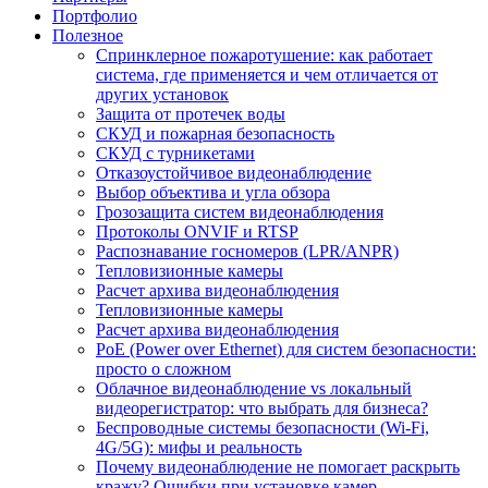
Портфолио
Полезное
Спринклерное пожаротушение: как работает
система, где применяется и чем отличается от
других установок
Защита от протечек воды
СКУД и пожарная безопасность
СКУД с турникетами
Отказоустойчивое видеонаблюдение
Выбор объектива и угла обзора
Грозозащита систем видеонаблюдения
Протоколы ONVIF и RTSP
Распознавание госномеров (LPR/ANPR)
Тепловизионные камеры
Расчет архива видеонаблюдения
Тепловизионные камеры
Расчет архива видеонаблюдения
PoE (Power over Ethernet) для систем безопасности:
просто о сложном
Облачное видеонаблюдение vs локальный
видеорегистратор: что выбрать для бизнеса?
Беспроводные системы безопасности (Wi-Fi,
4G/5G): мифы и реальность
Почему видеонаблюдение не помогает раскрыть
кражу? Ошибки при установке камер