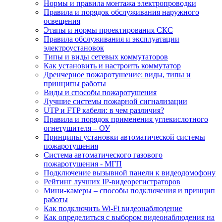
Нормы и правила монтажа электропроводки
Правила и порядок обслуживания наружного
освещения
Этапы и нормы проектирования СКС
Правила обслуживания и эксплуатации
электроустановок
Типы и виды сетевых коммутаторов
Как установить и настроить коммутатор
Дренчерное пожаротушение: виды, типы и
принципы работы
Виды и способы пожаротушения
Лучшие системы пожарной сигнализации
UTP и FTP кабели: в чем различия?
Правила и порядок применения углекислотного
огнетушителя – ОУ
Принципы установки автоматической системы
пожаротушения
Система автоматического газового
пожаротушения - МГП
Подключение вызывной панели к видеодомофону
Рейтинг лучших IP-видеорегистраторов
Мини-камеры – способы подключения и принцип
работы
Как подключить Wi-Fi видеонаблюдение
Как определиться с выбором видеонаблюдения на