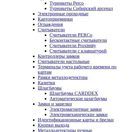
Турникеты Perco
Турникеты Сибирский арсенал
Электронные проходные
Картоприемники
Ограждения
Считыватели
Считыватели PERCo
Бесконтактные считыватели
Считыватели Proximity
Считыватели с клавиатурой
Контроллеры замков
Считыватели настольные
Терминалы учета рабочего времени по
картам
Рамки металлодетектора
Калитки
Шлагбаумы
Шлагбаумы CARDDEX
Автоматические шлагбаумы
Замки и защелки
Электромагнитные замки
Электромеханические замки
Идентификационные карты и брелки
Кнопки выхода
Металлодетекторы ручные