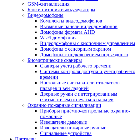
GSM-сигнализация
Блоки питания и аккумуляторы
Видеодомофоны
Комплекты видеодомофонов
Вызывные панели видеодомофонов
Домофоны формата AHD
Wi-Fi домофония
Видеодомофоны с кнопочным управлением
Домофоны с сенсорным экраном
Домофоны с подключением подъездного
Биометрические сканеры
Сканеры учета рабочего времени
Системы контроля доступа и учета рабочего
времени
Настольные считыватели отпечатков
пальцев и вен ладоней
Дверные ручки с интегрированным
считывателем отпечатков пальцев
Охранно-пожарные сигнализации
Приборы приёмно-контрольные охранно-
пожарные
Извещатели дымовые
Извещатели пожарные ручные
Сигнальные устройства
Партнеры