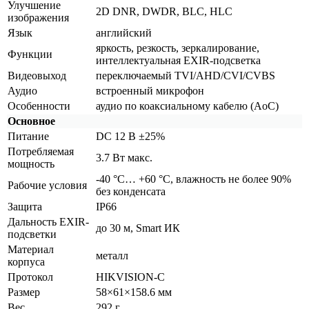
Улучшение
2D DNR, DWDR, BLC, HLC
изображения
Язык
английский
яркость, резкость, зеркалирование,
Функции
интеллектуальная EXIR-подсветка
Видеовыход
переключаемый TVI/AHD/CVI/CVBS
Аудио
встроенный микрофон
Особенности
аудио по коаксиальному кабелю
(AoC
)
Основное
Питание
DC 12 В ±25%
Потребляемая
3.7 Вт макс.
мощность
-40 °С… +60 °С, влажность не более 90%
Рабочие условия
без конденсата
Защита
IP66
Дальность EXIR-
до 30 м, Smart ИК
подсветки
Материал
металл
корпуса
Протокол
HIKVISION-C
Размер
58×61×158.6 мм
Вес
292 г