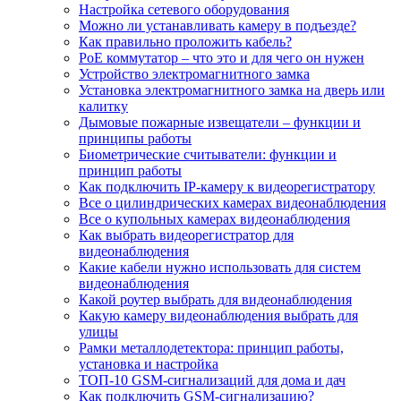
Настройка сетевого оборудования
Можно ли устанавливать камеру в подъезде?
Как правильно проложить кабель?
PoE коммутатор – что это и для чего он нужен
Устройство электромагнитного замка
Установка электромагнитного замка на дверь или
калитку
Дымовые пожарные извещатели – функции и
принципы работы
Биометрические считыватели: функции и
принцип работы
Как подключить IP-камеру к видеорегистратору
Все о цилиндрических камерах видеонаблюдения
Все о купольных камерах видеонаблюдения
Как выбрать видеорегистратор для
видеонаблюдения
Какие кабели нужно использовать для систем
видеонаблюдения
Какой роутер выбрать для видеонаблюдения
Какую камеру видеонаблюдения выбрать для
улицы
Рамки металлодетектора: принцип работы,
установка и настройка
ТОП-10 GSM-сигнализаций для дома и дач
Как подключить GSM-сигнализацию?