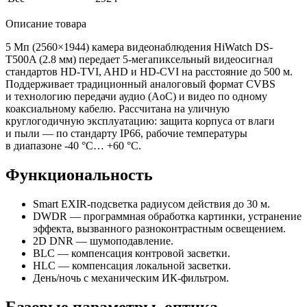
Описание товара
5 Мп
(2560
×1944) камера видеонаблюдения HiWatch DS-
T500A
(2
.8 мм) передает 5-мегапиксельный видеосигнал
стандартов HD-TVI, AHD и HD-CVI на расстояние до 500 м.
Поддерживает традиционный аналоговый формат CVBS
и технологию передачи аудио
(AoC
) и видео по одному
коаксиальному кабелю. Рассчитана на уличную
круглогодичную эксплуатацию: защита корпуса от влаги
и пыли — по стандарту IP66, рабочие температуры
в диапазоне -40 °C… +60 °C.
Функциональность
Smart EXIR-подсветка радиусом действия до 30 м.
DWDR — программная обработка картинки, устранение
эффекта, вызванного разноконтрастным освещением.
2D DNR — шумоподавление.
BLC — компенсация контровой засветки.
HLC — компенсация локальной засветки.
День/ночь с механическим ИК-фильтром.
Базовые параметры, оптика,