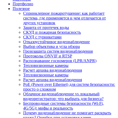
Портфолио
Полезное
Спринклерное пожаротушение: как работает
система, где применяется и чем отличается от
других установок
Защита от протечек воды
СКУД и пожарная безопасность
СКУД с турникетами
Отказоустойчивое видеонаблюдение
Выбор объектива и угла обзора
Грозозащита систем видеонаблюдения
Протоколы ONVIF и RTSP
Распознавание госномеров (LPR/ANPR)
Тепловизионные камеры
Расчет архива видеонаблюдения
Тепловизионные камеры
Расчет архива видеонаблюдения
PoE (Power over Ethernet) для систем безопасности:
просто о сложном
Облачное видеонаблюдение vs локальный
видеорегистратор: что выбрать для бизнеса?
Беспроводные системы безопасности (Wi-Fi,
4G/5G): мифы и реальность
Почему видеонаблюдение не помогает раскрыть
кражу? Ошибки при установке камер