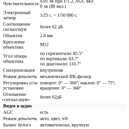
0.01 лк при F/1.2, AGC вкл
Чувствительность
0 лк
(IR
вкл.)
Электронный
1/25 с. ~ 1/50 000 с.
затвор
Соотношение
более 62 дБ
сигнал/шум
Объектив
2.8 мм
Крепление
М12
объектива
по горизонтали: 85.5°
Угол обзора
по вертикали: 63.7°
объектива
по диагонали: 110.7°
Синхронизация
внутренняя
Режим день/ночь
механический ИК-фильтр
Регулировка угла
поворот: 0° — 360°; наклон: 0° — 75°;
установки
вращение: 0° — 360°
Отношение
более 62дБ
«сигнал
-шум»
Видео и аудио
AGC
есть
Режим день/ночь
авто, цвет, ч/б
Баланс белого
автоматически, вручную