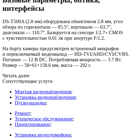
интерфейсы
DS-T500A
(2
.8 мм) оборудована объективом 2.8 мм, угол
обзора по горизонтали — 85.5°, вертикали — 63.7°,
диагонали — 110.7°. Базируется на сенсоре 1/2.7» CMOS
с чувствительностью 0.01 лк при апертуре F/1.2.
На борту камеры предусмотрен встроенный микрофон
и переключаемый видеовыход — HD-TVI/AHD/CVI/CVBS.
Питание — 12 В DC. Потребляемая мощность — 3.7 Вт.
Размер — 58×61×158.6 мм, масса — 292 г.
Читать далее
Сопутствующие услуги
Монтаж видеонаблюдения
;
Установка видеонаблюдения
;
Пуско-наладка
;
Ремонт
;
Техническое обслуживание
;
Проектирование
;
Установка видеодомофона
;