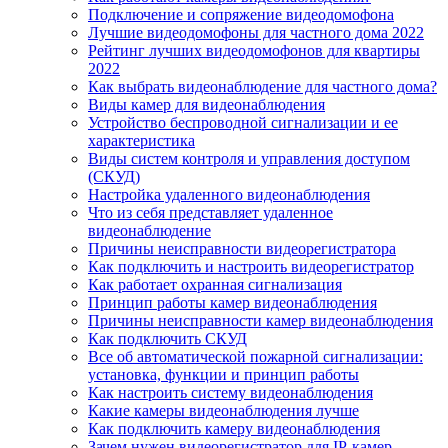
Подключение и сопряжение видеодомофона
Лучшие видеодомофоны для частного дома 2022
Рейтинг лучших видеодомофонов для квартиры
2022
Как выбрать видеонаблюдение для частного дома?
Виды камер для видеонаблюдения
Устройство беспроводной сигнализации и ее
характеристика
Виды систем контроля и управления доступом
(СКУД)
Настройка удаленного видеонаблюдения
Что из себя представляет удаленное
видеонаблюдение
Причины неисправности видеорегистратора
Как подключить и настроить видеорегистратор
Как работает охранная сигнализация
Принцип работы камер видеонаблюдения
Причины неисправности камер видеонаблюдения
Как подключить СКУД
Все об автоматической пожарной сигнализации:
установка, функции и принцип работы
Как настроить систему видеонаблюдения
Какие камеры видеонаблюдения лучше
Как подключить камеру видеонаблюдения
Зачем нужен видеорегистратор для IP-камер