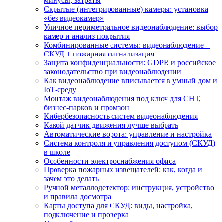
минусы, затраты
Скрытые (интегрированные) камеры: установка
«без видеокамер»
Уличное периметральное видеонаблюдение: выбор
камер и анализ покрытия
Комбинированные системы: видеонаблюдение +
СКУД + пожарная сигнализация
Защита конфиденциальности: GDPR и российское
законодательство при видеонаблюдении
Как видеонаблюдение вписывается в умный дом и
IoT‑среду
Монтаж видеонаблюдения под ключ для СНТ,
бизнес‑парков и промзон
Кибербезопасность систем видеонаблюдения
Какой датчик движения лучше выбрать
Автоматические ворота: управление и настройка
Система контроля и управления доступом (СКУД)
в школе
Особенности электроснабжения офиса
Проверка пожарных извещателей: как, когда и
зачем это делать
Ручной металлодетектор: инструкция, устройство
и правила досмотра
Карты доступа для СКУД: виды, настройка,
подключение и проверка