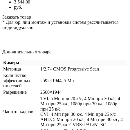
3 544,00
руб.
Заказать товар
* Для юр. лиц монтаж и установка систем рассчитывается
индивидуально
Дополнительно о товаре
Камера
Матрица
1/2.7» CMOS Progressive Scan
Количество
эффективных
2592×1944, 5 Мп
пикселей
Разрешение
2560×1944
TVI: 5 Мп при 20 к/с, 4 Мп при 30 к/с, 4
Мп при 25 к/с, 1080p при 30 к/с, 1080p
при 25 к/с
Частота кадров
CVI: 4 Мп при 30 к/с, 4 Мп при 25 к/с
AHD: 5 Мп при 20 к/с, 4 Мп при 30 к/с, 4
Мп при 25 к/с CVBS: PAL/NTSC