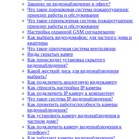
Законно ли видеонаблюдение в офисе?
Что такое порошковая система пожаротушения:
принцип работы и обслуживание
Что такое спринклерная система пожаротушения:
принцип работы и обслуживание
Настройка охранной GSM сигнализации
Как выбрать видеодомофон: для частного дома и
квартиры
Что такое приточная система вентиляции
Виды скрытых камер
Как происходит установка скрытого
видеонаблюдения?
Какой жесткий диск для видеонаблюдения
выбрать?
Как подключить аналоговую видеокамеру
Как сбросить настройки IP камеры
Как подключить IP камеру к компьютеру
Что такое система IP-видеонаблюдения?
Как проверить работоспособность камеры
видеонаблюдения?
Как установить камеру видеонаблюдения в
частном доме?
Как подключить камеру видеонаблюдения к
телефону?
Как работают камеры видеонаблюдения?