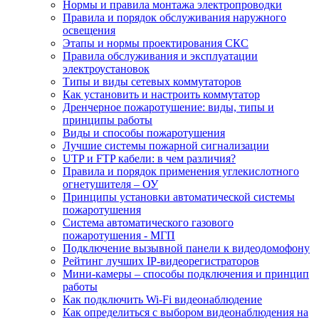
Нормы и правила монтажа электропроводки
Правила и порядок обслуживания наружного
освещения
Этапы и нормы проектирования СКС
Правила обслуживания и эксплуатации
электроустановок
Типы и виды сетевых коммутаторов
Как установить и настроить коммутатор
Дренчерное пожаротушение: виды, типы и
принципы работы
Виды и способы пожаротушения
Лучшие системы пожарной сигнализации
UTP и FTP кабели: в чем различия?
Правила и порядок применения углекислотного
огнетушителя – ОУ
Принципы установки автоматической системы
пожаротушения
Система автоматического газового
пожаротушения - МГП
Подключение вызывной панели к видеодомофону
Рейтинг лучших IP-видеорегистраторов
Мини-камеры – способы подключения и принцип
работы
Как подключить Wi-Fi видеонаблюдение
Как определиться с выбором видеонаблюдения на