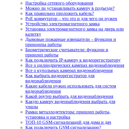
Настройка сетевого оборудования
Можно ли устанавливать камеру в подъезде?
Как правильно проложить кабель?
PoE коммутатор – что это и для чего он нужен
Устройство электромагнитного замка
Установка электромагнитного замка на дверь или
калитку
Дымовые пожарные извещатели – функции и
принципы работы
Биометрические считыватели: функции и
принцип работы
Как подключить IP-камеру к видеорегистратору
Все о цилиндрических камерах видеонаблюдения
Все о купольных камерах видеонаблюдения
Как выбрать видеорегистратор для
видеонаблюдения
Какие кабели нужно использовать для систем
видеонаблюдения
Какой роутер выбрать для видеонаблюдения
Какую камеру видеонаблюдения выбрать для
улицы
Рамки металлодетектора: принцип работы,
установка и настройка
ТОП-10 GSM-сигнализаций для дома и дач
Как подключить GSM-сигнализацию?