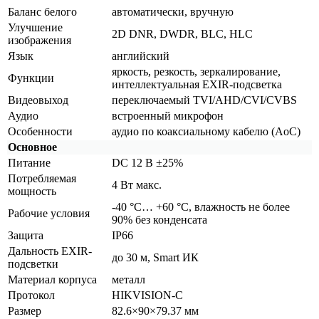
Баланс белого
автоматически, вручную
Улучшение
2D DNR, DWDR, BLC, HLC
изображения
Язык
английский
яркость, резкость, зеркалирование,
Функции
интеллектуальная EXIR-подсветка
Видеовыход
переключаемый TVI/AHD/CVI/CVBS
Аудио
встроенный микрофон
Особенности
аудио по коаксиальному кабелю
(AoC
)
Основное
Питание
DC 12 В ±25%
Потребляемая
4 Вт макс.
мощность
-40 °С… +60 °С, влажность не более
Рабочие условия
90% без конденсата
Защита
IP66
Дальность EXIR-
до 30 м, Smart ИК
подсветки
Материал корпуса
металл
Протокол
HIKVISION-C
Размер
82.6×90×79.37 мм