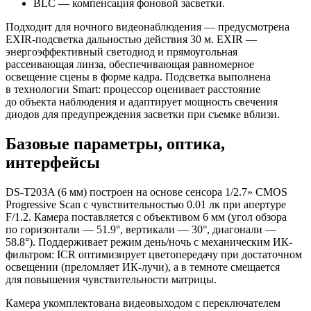
BLC — компенсация фоновой засветки.
Подходит для ночного видеонаблюдения — предусмотрена
EXIR-подсветка дальностью действия 30 м. EXIR —
энергоэффективный светодиод и прямоугольная
рассеивающая линза, обеспечивающая равномерное
освещение сцены в форме кадра. Подсветка выполнена
в технологии Smart: процессор оценивает расстояние
до объекта наблюдения и адаптирует мощность свечения
диодов для предупреждения засветки при съемке вблизи.
Базовые параметры, оптика,
интерфейсы
DS-T203A
(6
мм) построен на основе сенсора 1/2.7» CMOS
Progressive Scan с чувствительностью 0.01 лк при апертуре
F/1.2. Камера поставляется с объективом 6 мм
(угол
обзора
по горизонтали — 51.9°, вертикали — 30°, диагонали —
58.8°). Поддерживает режим день/ночь с механическим ИК-
фильтром: ICR оптимизирует цветопередачу при достаточном
освещении
(преломляет
ИК-лучи), а в темноте смещается
для повышения чувствительности матрицы.
Камера укомплектована видеовыходом с переключателем