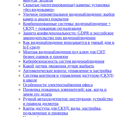
минусы, затраты
Скрытые (интегрированные) камеры: установка
«без видеокамер»
Уличное периметральное видеонаблюдение: выбор
камер и анализ покрытия
Комбинированные системы: видеонаблюдение +
СКУД + пожарная сигнализация
Защита конфиденциальности: GDPR и российское
законодательство при видеонаблюдении
Как видеонаблюдение вписывается в умный дом и
IoT‑среду
Монтаж видеонаблюдения под ключ для СНТ,
бизнес‑парков и промзон
Кибербезопасность систем видеонаблюдения
Какой датчик движения лучше выбрать
Автоматические ворота: управление и настройка
Система контроля и управления доступом (СКУД)
в школе
Особенности электроснабжения офиса
Проверка пожарных извещателей: как, когда и
зачем это делать
Ручной металлодетектор: инструкция, устройство
и правила досмотра
Карты доступа для СКУД: виды, настройка,
подключение и проверка