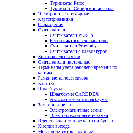
Турникеты Perco
Турникеты Сибирский арсенал
Электронные проходные
Картоприемники
Ограждения
Считыватели
Считыватели PERCo
Бесконтактные считыватели
Считыватели Proximity
Считыватели с клавиатурой
Контроллеры замков
Считыватели настольные
Терминалы учета рабочего времени по
картам
Рамки металлодетектора
Калитки
Шлагбаумы
Шлагбаумы CARDDEX
Автоматические шлагбаумы
Замки и защелки
Электромагнитные замки
Электромеханические замки
Идентификационные карты и брелки
Кнопки выхода
Металлодетекторы ручные