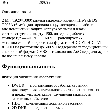
Вес
289.5 г
Описание товара
2 Мп
(1920
×1080) камера видеонаблюдения HiWatch DS-
T203A
(6
мм) адаптирована к круглогодичной работе
вне помещений: защита корпуса от пыли и влаги
соответствует стандарту IP66, интервал рабочих
температур — -40 °C… +60 °C. Транслирует 2-
мегапиксельный видеосигнал форматов HD-CVI, HD-TVI
и AHD на расстояние до 500 м. Поддерживает традиционный
аналоговый формат CVBS и технологию AoC передачи аудио
по коаксиальному кабелю.
Функциональность
Функции улучшения изображения:
DWDR — программная обработка картинки
для получения оптимального соотношения темных
и ярких участков кадра, улучшения видимости
затененных объектов.
HLC — компенсация локальной засветки.
2D DNR — подавление шумов.