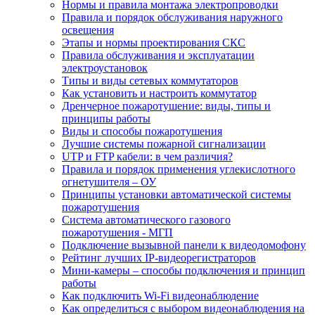
Нормы и правила монтажа электропроводки
Правила и порядок обслуживания наружного
освещения
Этапы и нормы проектирования СКС
Правила обслуживания и эксплуатации
электроустановок
Типы и виды сетевых коммутаторов
Как установить и настроить коммутатор
Дренчерное пожаротушение: виды, типы и
принципы работы
Виды и способы пожаротушения
Лучшие системы пожарной сигнализации
UTP и FTP кабели: в чем различия?
Правила и порядок применения углекислотного
огнетушителя – ОУ
Принципы установки автоматической системы
пожаротушения
Система автоматического газового
пожаротушения - МГП
Подключение вызывной панели к видеодомофону
Рейтинг лучших IP-видеорегистраторов
Мини-камеры – способы подключения и принцип
работы
Как подключить Wi-Fi видеонаблюдение
Как определиться с выбором видеонаблюдения на