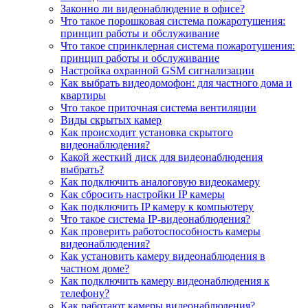
Законно ли видеонаблюдение в офисе?
Что такое порошковая система пожаротушения:
принцип работы и обслуживание
Что такое спринклерная система пожаротушения:
принцип работы и обслуживание
Настройка охранной GSM сигнализации
Как выбрать видеодомофон: для частного дома и
квартиры
Что такое приточная система вентиляции
Виды скрытых камер
Как происходит установка скрытого
видеонаблюдения?
Какой жесткий диск для видеонаблюдения
выбрать?
Как подключить аналоговую видеокамеру
Как сбросить настройки IP камеры
Как подключить IP камеру к компьютеру
Что такое система IP-видеонаблюдения?
Как проверить работоспособность камеры
видеонаблюдения?
Как установить камеру видеонаблюдения в
частном доме?
Как подключить камеру видеонаблюдения к
телефону?
Как работают камеры видеонаблюдения?