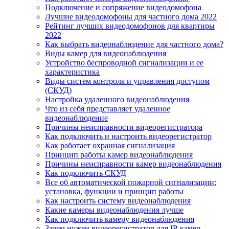
Подключение и сопряжение видеодомофона
Лучшие видеодомофоны для частного дома 2022
Рейтинг лучших видеодомофонов для квартиры
2022
Как выбрать видеонаблюдение для частного дома?
Виды камер для видеонаблюдения
Устройство беспроводной сигнализации и ее
характеристика
Виды систем контроля и управления доступом
(СКУД)
Настройка удаленного видеонаблюдения
Что из себя представляет удаленное
видеонаблюдение
Причины неисправности видеорегистратора
Как подключить и настроить видеорегистратор
Как работает охранная сигнализация
Принцип работы камер видеонаблюдения
Причины неисправности камер видеонаблюдения
Как подключить СКУД
Все об автоматической пожарной сигнализации:
установка, функции и принцип работы
Как настроить систему видеонаблюдения
Какие камеры видеонаблюдения лучше
Как подключить камеру видеонаблюдения
Зачем нужен видеорегистратор для IP-камер