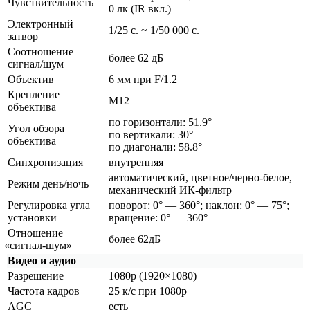
Чувствительность
0 лк
(IR
вкл.)
Электронный
1/25 с. ~ 1/50 000 с.
затвор
Соотношение
более 62 дБ
сигнал/шум
Объектив
6 мм при F/1.2
Крепление
М12
объектива
по горизонтали: 51.9°
Угол обзора
по вертикали: 30°
объектива
по диагонали: 58.8°
Синхронизация
внутренняя
автоматический, цветное/черно-белое,
Режим день/ночь
механический ИК-фильтр
Регулировка угла
поворот: 0° — 360°; наклон: 0° — 75°;
установки
вращение: 0° — 360°
Отношение
более 62дБ
«сигнал
-шум»
Видео и аудио
Разрешение
1080p
(1920
×1080)
Частота кадров
25 к/с при 1080p
AGC
есть