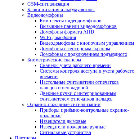
GSM-сигнализация
Блоки питания и аккумуляторы
Видеодомофоны
Комплекты видеодомофонов
Вызывные панели видеодомофонов
Домофоны формата AHD
Wi-Fi домофония
Видеодомофоны с кнопочным управлением
Домофоны с сенсорным экраном
Домофоны с подключением подъездного
Биометрические сканеры
Сканеры учета рабочего времени
Системы контроля доступа и учета рабочего
времени
Настольные считыватели отпечатков
пальцев и вен ладоней
Дверные ручки с интегрированным
считывателем отпечатков пальцев
Охранно-пожарные сигнализации
Приборы приёмно-контрольные охранно-
пожарные
Извещатели дымовые
Извещатели пожарные ручные
Сигнальные устройства
Партнеры