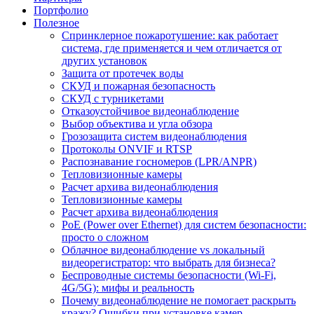
Портфолио
Полезное
Спринклерное пожаротушение: как работает
система, где применяется и чем отличается от
других установок
Защита от протечек воды
СКУД и пожарная безопасность
СКУД с турникетами
Отказоустойчивое видеонаблюдение
Выбор объектива и угла обзора
Грозозащита систем видеонаблюдения
Протоколы ONVIF и RTSP
Распознавание госномеров (LPR/ANPR)
Тепловизионные камеры
Расчет архива видеонаблюдения
Тепловизионные камеры
Расчет архива видеонаблюдения
PoE (Power over Ethernet) для систем безопасности:
просто о сложном
Облачное видеонаблюдение vs локальный
видеорегистратор: что выбрать для бизнеса?
Беспроводные системы безопасности (Wi-Fi,
4G/5G): мифы и реальность
Почему видеонаблюдение не помогает раскрыть
кражу? Ошибки при установке камер