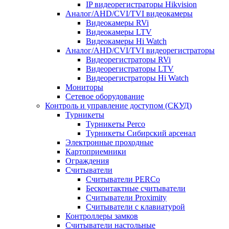
IP видеорегистраторы Hikvision
Аналог/AHD/CVI/TVI видеокамеры
Видеокамеры RVi
Видеокамеры LTV
Видеокамеры Hi Watch
Аналог/AHD/CVI/TVI видеорегистраторы
Видеорегистраторы RVi
Видеорегистраторы LTV
Видеорегистраторы Hi Watch
Мониторы
Сетевое оборудование
Контроль и управление доступом (СКУД)
Турникеты
Турникеты Perco
Турникеты Сибирский арсенал
Электронные проходные
Картоприемники
Ограждения
Считыватели
Считыватели PERCo
Бесконтактные считыватели
Считыватели Proximity
Считыватели с клавиатурой
Контроллеры замков
Считыватели настольные