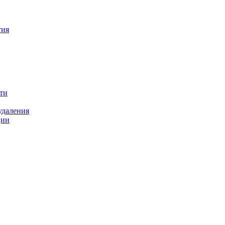
тия
ти
удаления
ции