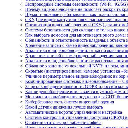
Беспроводные системы безопасности (Wi-Fi, 4G/5G)
Почему видеонаблюдение не помогает раскрыть кр
Шумят и ложные срабатывания: как правильно нас
СКУД не видит карту или ключ: частые неисправно
Организация видеонаблюдения и СКУД для автомой
Системы безопасности для склада: не только видеон
Как выбрать домофон для многоквартирного дома: 
Обязанности и ответственность владельца объекта 
Хранение записей с камер видеонаблюдения: законн
Аналитика в видеонаблюдении: от распознавания л
Хранение записей с камер видеонаблюдения: законн
Аналитика в видеонаблюдении: от распознавания л
Облачное хранение vs локальный NVR: плюсы, мин
Скрытые (интегрированные) камеры: установка «бе
Уличное периметральное видеонаблюдение: выбор 
Комбинированные системы: видеонаблюдение + СК
Защита конфиденциальности: GDPR и российское з
Как видеонаблюдение вписывается в умный дом и I
Монтаж видеонаблюдения под ключ для СНТ, бизне
Кибербезопасность систем видеонаблюдения
Какой датчик движения лучше выбрать
Автоматические ворота: управление и настройка
Система контроля и управления доступом (СКУД) в
Особенности электроснабжения офиса
Проверка пожарных извещателей: как, когда и зачем