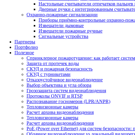
Настольные считыватели отпечатков пальцев 
Дверные ручки с интегрированным считывате
Охранно-пожарные сигнализации
Приборы приёмно-контрольные охранно-пож
Извещатели дымовые
Извещатели пожарные ручные
Сигнальные устройства
Партнеры
Портфолио
Полезное
Спринклерное пожаротушение: как работает система
Защита от протечек воды
СКУД и пожарная безопасность
СКУД с турникетами
Отказоустойчивое видеонаблюдение
Выбор объектива и угла обзора
Грозозащита систем видеонаблюдения
Протоколы ONVIF и RTSP
Распознавание госномеров (LPR/ANPR)
Тепловизионные камеры
Расчет архива видеонаблюдения
Тепловизионные камеры
Расчет архива видеонаблюдения
PoE (Power over Ethernet) для систем безопасности:
Облачное видеонаблюдение vs локальный видеорегис