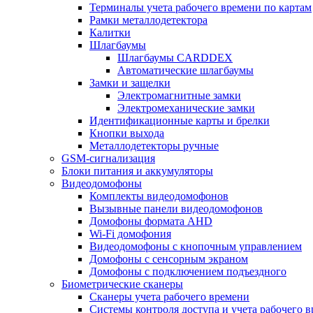
Терминалы учета рабочего времени по картам
Рамки металлодетектора
Калитки
Шлагбаумы
Шлагбаумы CARDDEX
Автоматические шлагбаумы
Замки и защелки
Электромагнитные замки
Электромеханические замки
Идентификационные карты и брелки
Кнопки выхода
Металлодетекторы ручные
GSM-сигнализация
Блоки питания и аккумуляторы
Видеодомофоны
Комплекты видеодомофонов
Вызывные панели видеодомофонов
Домофоны формата AHD
Wi-Fi домофония
Видеодомофоны с кнопочным управлением
Домофоны с сенсорным экраном
Домофоны с подключением подъездного
Биометрические сканеры
Сканеры учета рабочего времени
Системы контроля доступа и учета рабочего 