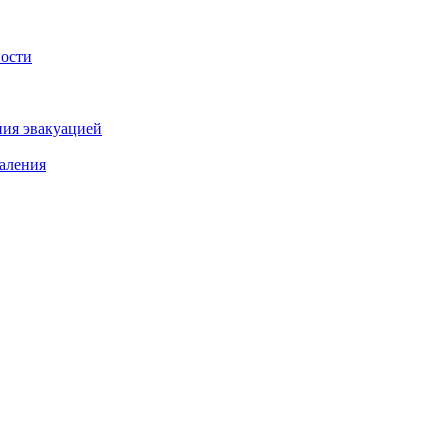
ности
ния эвакуацией
аления