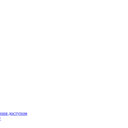
ения доступом
т