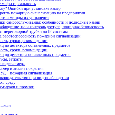
: мифы и реальность
ажу? Ошибки при установке камер
троить пожарную сигнализацию на предприятии
сти и методы их устранения
ки самообслуживания: особенности и подводные камни
аблюдение, но и контроль доступа, пожарная безопасность
от переговорной трубки до IP-системы
за работоспособность пожарной сигнализации
ость, сроки, рекомендации
иц до детектора оставленных предметов
ость, сроки, рекомендации
иц до детектора оставленных предметов
усы, затраты
з видеокамер»
камер и анализ покрытия
УД + пожарная сигнализация
аконодательство при видеонаблюдении
oT‑среду
с‑парков и промзон
 школе
 это делать