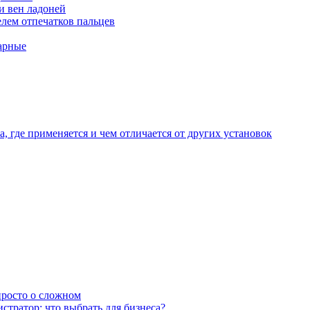
и вен ладоней
лем отпечатков пальцев
арные
, где применяется и чем отличается от других установок
 просто о сложном
тратор: что выбрать для бизнеса?