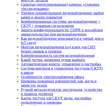
минусы, затраты
Скрытые (интегрированные) камеры: установка
«без видеокамер»
Уличное периметральное видеонаблюдение: выбор
камер и анализ покрытия
Комбинированные системы: видеонаблюдение +
СКУД + пожарная сигнализация
Защита конфиденциальности: GDPR и российское
законодательство при видеонаблюдении
Как видеонаблюдение вписывается в умный дом и
IoT‑среду
Монтаж видеонаблюдения под ключ для СНТ,
бизнес‑парков и промзон
Кибербезопасность систем видеонаблюдения
Какой датчик движения лучше выбрать
Автоматические ворота: управление и настройка
Система контроля и управления доступом (СКУД)
в школе
Особенности электроснабжения офиса
Проверка пожарных извещателей: как, когда и
зачем это делать
Ручной металлодетектор: инструкция, устройство
и правила досмотра
Карты доступа для СКУД: виды, настройка,
подключение и проверка