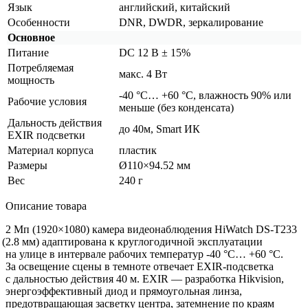
Язык
английский, китайский
Особенности
DNR, DWDR, зеркалирование
Основное
Питание
DC 12 В ± 15%
Потребляемая
макс. 4 Вт
мощность
-40 °C… +60 °С, влажность 90% или
Рабочие условия
меньше
(без
конденсата)
Дальность действия
до 40м, Smart ИК
EXIR подсветки
Материал корпуса
пластик
Размеры
Ø110×94.52 мм
Вес
240 г
Описание товара
2 Мп
(1920
×1080) камера видеонаблюдения HiWatch DS-T233
(2
.8 мм) адаптирована к круглогодичной эксплуатации
на улице в интервале рабочих температур -40 °C… +60 °C.
За освещение сцены в темноте отвечает EXIR-подсветка
с дальностью действия 40 м. EXIR — разработка Hikvision,
энергоэффективный диод и прямоугольная линза,
предотвращающая засветку центра, затемнение по краям