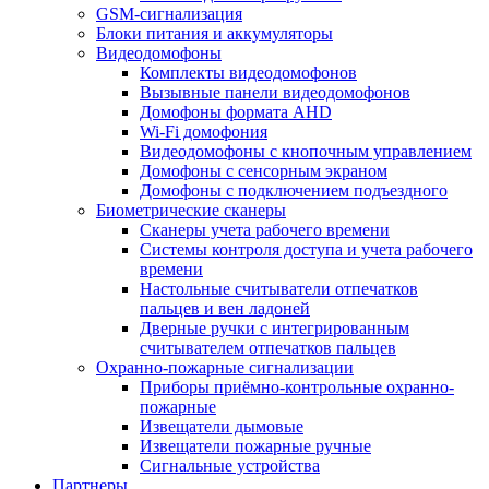
GSM-сигнализация
Блоки питания и аккумуляторы
Видеодомофоны
Комплекты видеодомофонов
Вызывные панели видеодомофонов
Домофоны формата AHD
Wi-Fi домофония
Видеодомофоны с кнопочным управлением
Домофоны с сенсорным экраном
Домофоны с подключением подъездного
Биометрические сканеры
Сканеры учета рабочего времени
Системы контроля доступа и учета рабочего
времени
Настольные считыватели отпечатков
пальцев и вен ладоней
Дверные ручки с интегрированным
считывателем отпечатков пальцев
Охранно-пожарные сигнализации
Приборы приёмно-контрольные охранно-
пожарные
Извещатели дымовые
Извещатели пожарные ручные
Сигнальные устройства
Партнеры