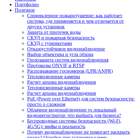
Портфолио
Полезное
Спринклерное пожаротушение: как работает
система, где применяется и чем отличается от
других установок
Защита от протечек воды
СКУД и пожарная безопасность
СКУД с турникетами
Отказоустойчивое видеонаблюдение
Выбор объектива и угла обзора
Грозозащита систем видеонаблюдения
Протоколы ONVIF и RTSP
Распознавание госномеров (LPR/ANPR)
Тепловизионные камеры
Расчет архива видеонаблюдения
Тепловизионные камеры
Расчет архива видеонаблюдения
PoE (Power over Ethernet) для систем безопасности:
просто о сложном
Облачное видеонаблюдение vs локальный
видеорегистратор: что выбрать для бизнеса?
Беспроводные системы безопасности (Wi-Fi,
4G/5G): мифы и реальность
Почему видеонаблюдение не помогает раскрыть
кражу? Ошибки при установке камер