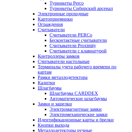
Турникеты Perco
Турникеты Сибирский арсенал
Электронные проходные
Картоприемники
Ограждения
Считыватели
Считыватели PERCo
Бесконтактные считыватели
Считыватели Proximity
Считыватели с клавиатурой
Контроллеры замков
Считыватели настольные
Терминалы учета рабочего времени по
картам
Рамки металлодетектора
Калитки
Шлагбаумы
Шлагбаумы CARDDEX
Автоматические шлагбаумы
Замки и защелки
Электромагнитные замки
Электромеханические замки
Идентификационные карты и брелки
Кнопки выхода
Металлодетекторы ручные