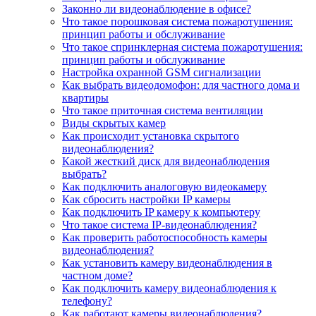
Законно ли видеонаблюдение в офисе?
Что такое порошковая система пожаротушения:
принцип работы и обслуживание
Что такое спринклерная система пожаротушения:
принцип работы и обслуживание
Настройка охранной GSM сигнализации
Как выбрать видеодомофон: для частного дома и
квартиры
Что такое приточная система вентиляции
Виды скрытых камер
Как происходит установка скрытого
видеонаблюдения?
Какой жесткий диск для видеонаблюдения
выбрать?
Как подключить аналоговую видеокамеру
Как сбросить настройки IP камеры
Как подключить IP камеру к компьютеру
Что такое система IP-видеонаблюдения?
Как проверить работоспособность камеры
видеонаблюдения?
Как установить камеру видеонаблюдения в
частном доме?
Как подключить камеру видеонаблюдения к
телефону?
Как работают камеры видеонаблюдения?