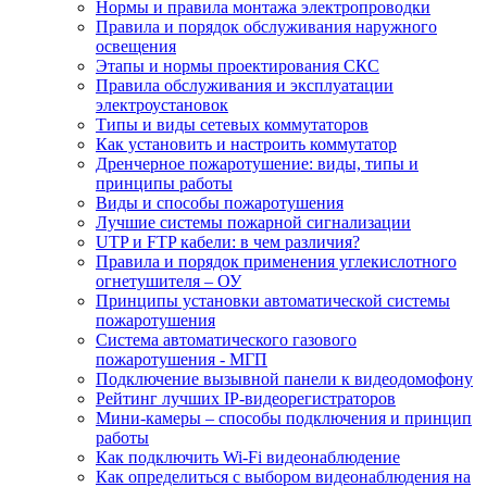
Нормы и правила монтажа электропроводки
Правила и порядок обслуживания наружного
освещения
Этапы и нормы проектирования СКС
Правила обслуживания и эксплуатации
электроустановок
Типы и виды сетевых коммутаторов
Как установить и настроить коммутатор
Дренчерное пожаротушение: виды, типы и
принципы работы
Виды и способы пожаротушения
Лучшие системы пожарной сигнализации
UTP и FTP кабели: в чем различия?
Правила и порядок применения углекислотного
огнетушителя – ОУ
Принципы установки автоматической системы
пожаротушения
Система автоматического газового
пожаротушения - МГП
Подключение вызывной панели к видеодомофону
Рейтинг лучших IP-видеорегистраторов
Мини-камеры – способы подключения и принцип
работы
Как подключить Wi-Fi видеонаблюдение
Как определиться с выбором видеонаблюдения на