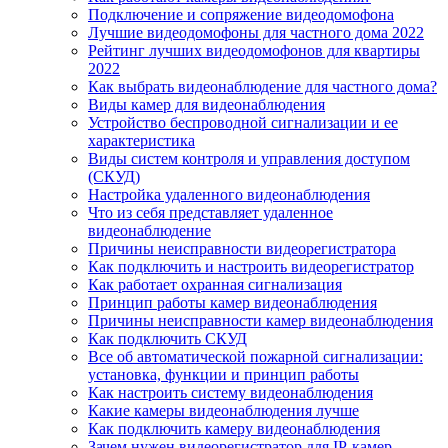
Подключение и сопряжение видеодомофона
Лучшие видеодомофоны для частного дома 2022
Рейтинг лучших видеодомофонов для квартиры
2022
Как выбрать видеонаблюдение для частного дома?
Виды камер для видеонаблюдения
Устройство беспроводной сигнализации и ее
характеристика
Виды систем контроля и управления доступом
(СКУД)
Настройка удаленного видеонаблюдения
Что из себя представляет удаленное
видеонаблюдение
Причины неисправности видеорегистратора
Как подключить и настроить видеорегистратор
Как работает охранная сигнализация
Принцип работы камер видеонаблюдения
Причины неисправности камер видеонаблюдения
Как подключить СКУД
Все об автоматической пожарной сигнализации:
установка, функции и принцип работы
Как настроить систему видеонаблюдения
Какие камеры видеонаблюдения лучше
Как подключить камеру видеонаблюдения
Зачем нужен видеорегистратор для IP-камер