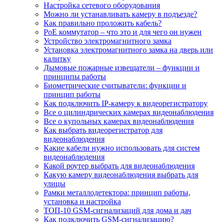
Настройка сетевого оборудования
Можно ли устанавливать камеру в подъезде?
Как правильно проложить кабель?
PoE коммутатор – что это и для чего он нужен
Устройство электромагнитного замка
Установка электромагнитного замка на дверь или
калитку
Дымовые пожарные извещатели – функции и
принципы работы
Биометрические считыватели: функции и
принцип работы
Как подключить IP-камеру к видеорегистратору
Все о цилиндрических камерах видеонаблюдения
Все о купольных камерах видеонаблюдения
Как выбрать видеорегистратор для
видеонаблюдения
Какие кабели нужно использовать для систем
видеонаблюдения
Какой роутер выбрать для видеонаблюдения
Какую камеру видеонаблюдения выбрать для
улицы
Рамки металлодетектора: принцип работы,
установка и настройка
ТОП-10 GSM-сигнализаций для дома и дач
Как подключить GSM-сигнализацию?