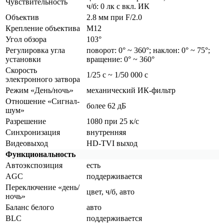
Чувствительность
ч/б: 0 лк с вкл. ИК
Объектив
2.8 мм при F/2.0
Крепление объектива
М12
Угол обзора
103°
Регулировка угла
поворот: 0° ~ 360°; наклон: 0° ~ 75°;
установки
вращение: 0° ~ 360°
Скорость
1/25 с ~ 1/50 000 с
электронного затвора
Режим
«День
/ночь»
механический ИК-фильтр
Отношение
«Сигнал
-
более 62 дБ
шум»
Разрешение
1080 при 25 к/с
Синхронизация
внутренняя
Видеовыход
HD-TVI выход
Функциональность
Автоэкспозиция
есть
AGC
поддерживается
Переключение
«день
/
цвет, ч/б, авто
ночь»
Баланс белого
авто
BLC
поддерживается