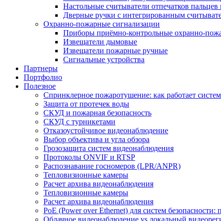
Настольные считыватели отпечатков пальцев 
Дверные ручки с интегрированным считывате
Охранно-пожарные сигнализации
Приборы приёмно-контрольные охранно-пож
Извещатели дымовые
Извещатели пожарные ручные
Сигнальные устройства
Партнеры
Портфолио
Полезное
Спринклерное пожаротушение: как работает система
Защита от протечек воды
СКУД и пожарная безопасность
СКУД с турникетами
Отказоустойчивое видеонаблюдение
Выбор объектива и угла обзора
Грозозащита систем видеонаблюдения
Протоколы ONVIF и RTSP
Распознавание госномеров (LPR/ANPR)
Тепловизионные камеры
Расчет архива видеонаблюдения
Тепловизионные камеры
Расчет архива видеонаблюдения
PoE (Power over Ethernet) для систем безопасности:
Облачное видеонаблюдение vs локальный видеорегис