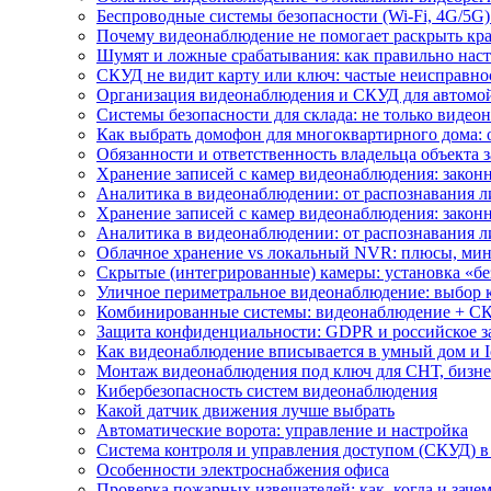
Беспроводные системы безопасности (Wi-Fi, 4G/5G)
Почему видеонаблюдение не помогает раскрыть кр
Шумят и ложные срабатывания: как правильно нас
СКУД не видит карту или ключ: частые неисправно
Организация видеонаблюдения и СКУД для автомой
Системы безопасности для склада: не только видеон
Как выбрать домофон для многоквартирного дома: 
Обязанности и ответственность владельца объекта 
Хранение записей с камер видеонаблюдения: законн
Аналитика в видеонаблюдении: от распознавания л
Хранение записей с камер видеонаблюдения: законн
Аналитика в видеонаблюдении: от распознавания л
Облачное хранение vs локальный NVR: плюсы, мин
Скрытые (интегрированные) камеры: установка «бе
Уличное периметральное видеонаблюдение: выбор 
Комбинированные системы: видеонаблюдение + СК
Защита конфиденциальности: GDPR и российское з
Как видеонаблюдение вписывается в умный дом и I
Монтаж видеонаблюдения под ключ для СНТ, бизне
Кибербезопасность систем видеонаблюдения
Какой датчик движения лучше выбрать
Автоматические ворота: управление и настройка
Система контроля и управления доступом (СКУД) в
Особенности электроснабжения офиса
Проверка пожарных извещателей: как, когда и зачем