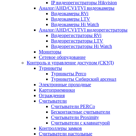
IP видеорегистраторы Hikvision
Аналог/AHD/CVI/TVI видеокамеры
Видеокамеры RVi
Видеокамеры LTV
Видеокамеры Hi Watch
Аналог/AHD/CVI/TVI видеорегистраторы
Видеорегистраторы RVi
Видеорегистраторы LTV
Видеорегистраторы Hi Watch
Мониторы
Сетевое оборудование
Контроль и управление доступом (СКУД)
Турникеты
Турникеты Perco
Турникеты Сибирский арсенал
Электронные проходные
Картоприемники
Ограждения
Считыватели
Считыватели PERCo
Бесконтактные считыватели
Считыватели Proximity
Считыватели с клавиатурой
Контроллеры замков
Считыватели настольные