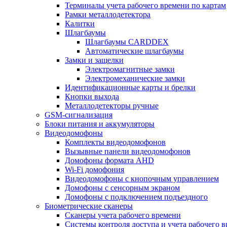
Терминалы учета рабочего времени по картам
Рамки металлодетектора
Калитки
Шлагбаумы
Шлагбаумы CARDDEX
Автоматические шлагбаумы
Замки и защелки
Электромагнитные замки
Электромеханические замки
Идентификационные карты и брелки
Кнопки выхода
Металлодетекторы ручные
GSM-сигнализация
Блоки питания и аккумуляторы
Видеодомофоны
Комплекты видеодомофонов
Вызывные панели видеодомофонов
Домофоны формата AHD
Wi-Fi домофония
Видеодомофоны с кнопочным управлением
Домофоны с сенсорным экраном
Домофоны с подключением подъездного
Биометрические сканеры
Сканеры учета рабочего времени
Системы контроля доступа и учета рабочего 