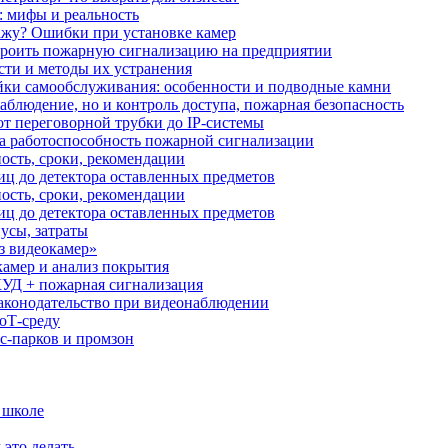
: мифы и реальность
ажу? Ошибки при установке камер
троить пожарную сигнализацию на предприятии
сти и методы их устранения
ки самообслуживания: особенности и подводные камни
аблюдение, но и контроль доступа, пожарная безопасность
от переговорной трубки до IP-системы
за работоспособность пожарной сигнализации
ость, сроки, рекомендации
иц до детектора оставленных предметов
ость, сроки, рекомендации
иц до детектора оставленных предметов
усы, затраты
з видеокамер»
камер и анализ покрытия
УД + пожарная сигнализация
аконодательство при видеонаблюдении
oT‑среду
с‑парков и промзон
 школе
 это делать