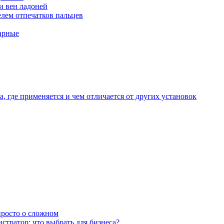
и вен ладоней
лем отпечатков пальцев
арные
, где применяется и чем отличается от других установок
 просто о сложном
тратор: что выбрать для бизнеса?