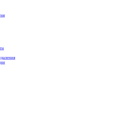
тия
ти
удаления
ции