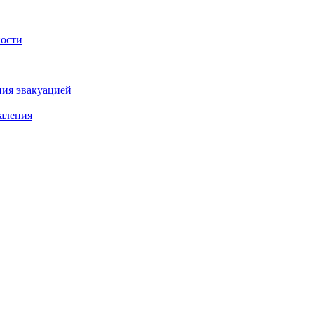
ности
ния эвакуацией
аления