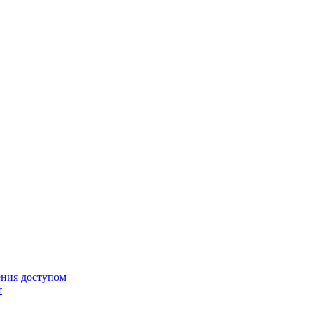
ения доступом
т