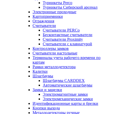
Турникеты Perco
Турникеты Сибирский арсенал
Электронные проходные
Картоприемники
Ограждения
Считыватели
Считыватели PERCo
Бесконтактные считыватели
Считыватели Proximity
Считыватели с клавиатурой
Контроллеры замков
Считыватели настольные
Терминалы учета рабочего времени по
картам
Рамки металлодетектора
Калитки
Шлагбаумы
Шлагбаумы CARDDEX
Автоматические шлагбаумы
Замки и защелки
Электромагнитные замки
Электромеханические замки
Идентификационные карты и брелки
Кнопки выхода
Металлодетекторы ручные