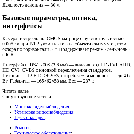
Дальность действия — 30 м.
Базовые параметры, оптика,
интерфейсы
Камера построена на CMOS-матрице с чувствительностью
0.005 лк при F/1.2 укомплектована объективом 6 мм с углом
обзора по горизонтали 51º. Поддерживает режим
«день
/ночь»
с ICR.
Интерфейсы DS-T200S
(3
.6 мм) — видеовыход HD-TVI, AHD,
HD-CVI, CVBS с кнопкой переключения стандартов.
Питание — 12 В DC ± 20%, потребляемая мощность — до 4.6
Вт. Габариты — 165×62×58 мм. Вес — 287 г.
Читать далее
Сопутствующие услуги
Монтаж видеонаблюдения
;
Установка видеонаблюдения
;
Пуско-наладка
;
Ремонт
;
Техническое обслуживание
;