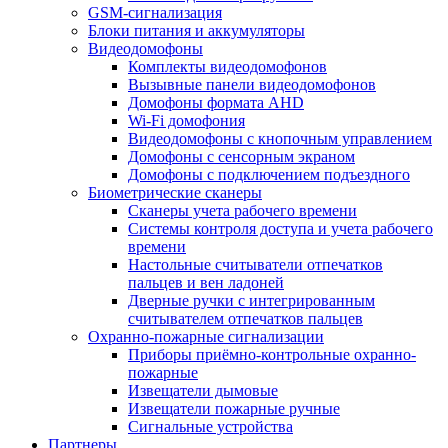
GSM-сигнализация
Блоки питания и аккумуляторы
Видеодомофоны
Комплекты видеодомофонов
Вызывные панели видеодомофонов
Домофоны формата AHD
Wi-Fi домофония
Видеодомофоны с кнопочным управлением
Домофоны с сенсорным экраном
Домофоны с подключением подъездного
Биометрические сканеры
Сканеры учета рабочего времени
Системы контроля доступа и учета рабочего
времени
Настольные считыватели отпечатков
пальцев и вен ладоней
Дверные ручки с интегрированным
считывателем отпечатков пальцев
Охранно-пожарные сигнализации
Приборы приёмно-контрольные охранно-
пожарные
Извещатели дымовые
Извещатели пожарные ручные
Сигнальные устройства
Партнеры