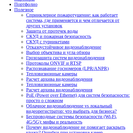
Портфолио
Полезное
Спринклерное пожаротушение: как работает
система, где применяется и чем отличается от
других установок
Защита от протечек воды
СКУД и пожарная безопасность
СКУД с турникетами
Отказоустойчивое видеонаблюдение
Выбор объектива и угла обзора
Грозозащита систем видеонаблюдения
Протоколы ONVIF и RTSP
Распознавание госномеров (LPR/ANPR)
Тепловизионные камеры
Расчет архива видеонаблюдения
Тепловизионные камеры
Расчет архива видеонаблюдения
PoE (Power over Ethernet) для систем безопасности:
просто о сложном
Облачное видеонаблюдение vs локальный
видеорегистратор: что выбрать для бизнеса?
Беспроводные системы безопасности (Wi-Fi,
4G/5G): мифы и реальность
Почему видеонаблюдение не помогает раскрыть
кражу? Ошибки при установке камер