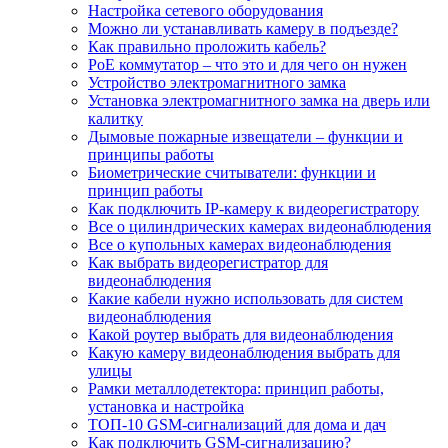
Настройка сетевого оборудования
Можно ли устанавливать камеру в подъезде?
Как правильно проложить кабель?
PoE коммутатор – что это и для чего он нужен
Устройство электромагнитного замка
Установка электромагнитного замка на дверь или
калитку
Дымовые пожарные извещатели – функции и
принципы работы
Биометрические считыватели: функции и
принцип работы
Как подключить IP-камеру к видеорегистратору
Все о цилиндрических камерах видеонаблюдения
Все о купольных камерах видеонаблюдения
Как выбрать видеорегистратор для
видеонаблюдения
Какие кабели нужно использовать для систем
видеонаблюдения
Какой роутер выбрать для видеонаблюдения
Какую камеру видеонаблюдения выбрать для
улицы
Рамки металлодетектора: принцип работы,
установка и настройка
ТОП-10 GSM-сигнализаций для дома и дач
Как подключить GSM-сигнализацию?