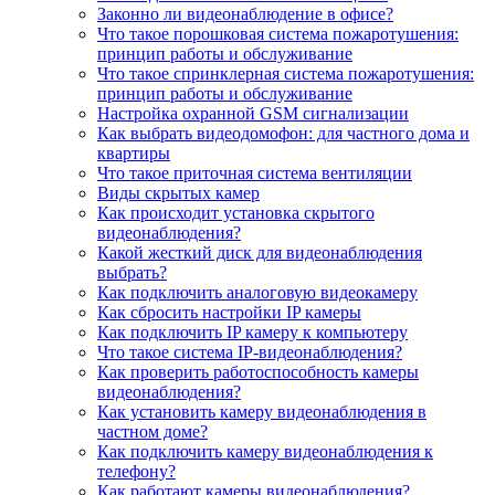
Законно ли видеонаблюдение в офисе?
Что такое порошковая система пожаротушения:
принцип работы и обслуживание
Что такое спринклерная система пожаротушения:
принцип работы и обслуживание
Настройка охранной GSM сигнализации
Как выбрать видеодомофон: для частного дома и
квартиры
Что такое приточная система вентиляции
Виды скрытых камер
Как происходит установка скрытого
видеонаблюдения?
Какой жесткий диск для видеонаблюдения
выбрать?
Как подключить аналоговую видеокамеру
Как сбросить настройки IP камеры
Как подключить IP камеру к компьютеру
Что такое система IP-видеонаблюдения?
Как проверить работоспособность камеры
видеонаблюдения?
Как установить камеру видеонаблюдения в
частном доме?
Как подключить камеру видеонаблюдения к
телефону?
Как работают камеры видеонаблюдения?