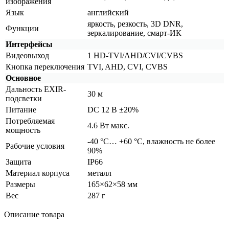
изображения
Язык
английский
яркость, резкость, 3D DNR,
Функции
зеркалирование, смарт-ИК
Интерфейсы
Видеовыход
1 HD-TVI/AHD/CVI/CVBS
Кнопка переключения
TVI, AHD, CVI, CVBS
Основное
Дальность EXIR-
30 м
подсветки
Питание
DC 12 В ±20%
Потребляемая
4.6 Вт макс.
мощность
-40 °С… +60 °С, влажность не более
Рабочие условия
90%
Защита
IP66
Материал корпуса
металл
Размеры
165×62×58 мм
Вес
287 г
Описание товара