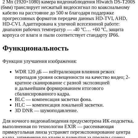
2 Мп
(1920
×1080) камера видеонаблюдения Hiwatch DS-T200S
(6мм
) транслирует несжатый видеосигнал по коаксиальному
кабелю на расстояние до 500 м благодаря поддержке
прогрессивных форматов передачи данных HD-TVI, AHD,
HD-CVI. Адаптирована к уличной всесезонной работе:
диапазон рабочих температур — -40 °C… +60 °C, защита
корпуса от влаги и пыли соответствует стандарту IP66.
Функциональность
Функции улучшения изображения:
WDR 120 дБ — нейтрализация влияния резких
перепадов уровня освещенности на качество видео; 2-
кратное сканирование с разной экспозицией
и дальнейшим формированием итогового
сбалансированного кадра.
BLC — компенсация засветки фона.
HLC — компенсация локальной засветки.
3D DNR — шумоподавление.
Для ночного видеонаблюдения предусмотрена ИК-подсветка,
выполненная по технологии EXIR — рассеивающая
прямоугольная линза устраняет переэкспонирование центра
кадра, затемнение по краям и размытия за пределы сцены.