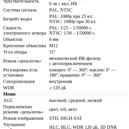
Чувствительность
0 лк с вкл. ИК
Система сигнала
PAL, NTSC
PAL: 1080p при 25 к/с
Битрейт видео
NTSC: 1080p при 30 к/с
Скорость
PAL: 1/25 – 1/50000 с.
электронного затвора
NTSC: 1/30 – 1/50000 с.
Объектив
6 мм
Крепление объектива
М12
Угол обзора
51º
механический ИК-фильтр
Режим
«день
/ночь»
с автопереключением
Регулировка угла
поворот: 0° — 360°; наклон: 0° —
установки
180°; вращение: 0° — 360°
Синхронизация
внутренняя
WDR
≥ 120 дБ
Меню
AGC
высокий, средний, низкий
Переключение
цвет, ч/б, авто
режимв
«день
/ночь»
Режим изображения
STD, HIGH-SAT
Улучшение
HLC, BLC, WDR 120 дБ, 3D DNR