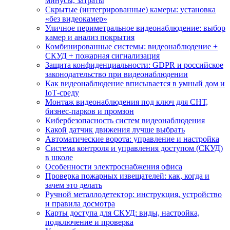
минусы, затраты
Скрытые (интегрированные) камеры: установка
«без видеокамер»
Уличное периметральное видеонаблюдение: выбор
камер и анализ покрытия
Комбинированные системы: видеонаблюдение +
СКУД + пожарная сигнализация
Защита конфиденциальности: GDPR и российское
законодательство при видеонаблюдении
Как видеонаблюдение вписывается в умный дом и
IoT‑среду
Монтаж видеонаблюдения под ключ для СНТ,
бизнес‑парков и промзон
Кибербезопасность систем видеонаблюдения
Какой датчик движения лучше выбрать
Автоматические ворота: управление и настройка
Система контроля и управления доступом (СКУД)
в школе
Особенности электроснабжения офиса
Проверка пожарных извещателей: как, когда и
зачем это делать
Ручной металлодетектор: инструкция, устройство
и правила досмотра
Карты доступа для СКУД: виды, настройка,
подключение и проверка