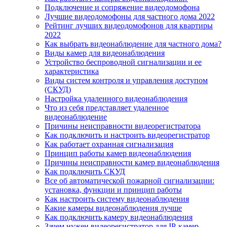
Подключение и сопряжение видеодомофона
Лучшие видеодомофоны для частного дома 2022
Рейтинг лучших видеодомофонов для квартиры
2022
Как выбрать видеонаблюдение для частного дома?
Виды камер для видеонаблюдения
Устройство беспроводной сигнализации и ее
характеристика
Виды систем контроля и управления доступом
(СКУД)
Настройка удаленного видеонаблюдения
Что из себя представляет удаленное
видеонаблюдение
Причины неисправности видеорегистратора
Как подключить и настроить видеорегистратор
Как работает охранная сигнализация
Принцип работы камер видеонаблюдения
Причины неисправности камер видеонаблюдения
Как подключить СКУД
Все об автоматической пожарной сигнализации:
установка, функции и принцип работы
Как настроить систему видеонаблюдения
Какие камеры видеонаблюдения лучше
Как подключить камеру видеонаблюдения
Зачем нужен видеорегистратор для IP-камер