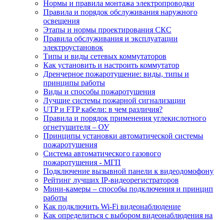
Нормы и правила монтажа электропроводки
Правила и порядок обслуживания наружного
освещения
Этапы и нормы проектирования СКС
Правила обслуживания и эксплуатации
электроустановок
Типы и виды сетевых коммутаторов
Как установить и настроить коммутатор
Дренчерное пожаротушение: виды, типы и
принципы работы
Виды и способы пожаротушения
Лучшие системы пожарной сигнализации
UTP и FTP кабели: в чем различия?
Правила и порядок применения углекислотного
огнетушителя – ОУ
Принципы установки автоматической системы
пожаротушения
Система автоматического газового
пожаротушения - МГП
Подключение вызывной панели к видеодомофону
Рейтинг лучших IP-видеорегистраторов
Мини-камеры – способы подключения и принцип
работы
Как подключить Wi-Fi видеонаблюдение
Как определиться с выбором видеонаблюдения на