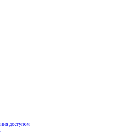
ения доступом
т