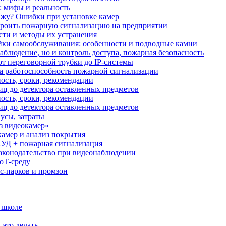
: мифы и реальность
ажу? Ошибки при установке камер
троить пожарную сигнализацию на предприятии
сти и методы их устранения
ки самообслуживания: особенности и подводные камни
аблюдение, но и контроль доступа, пожарная безопасность
от переговорной трубки до IP-системы
за работоспособность пожарной сигнализации
ость, сроки, рекомендации
иц до детектора оставленных предметов
ость, сроки, рекомендации
иц до детектора оставленных предметов
усы, затраты
з видеокамер»
камер и анализ покрытия
УД + пожарная сигнализация
аконодательство при видеонаблюдении
oT‑среду
с‑парков и промзон
 школе
 это делать