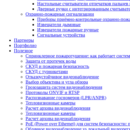
Настольные считыватели отпечатков пальцев 
Дверные ручки с интегрированным считывате
Охранно-пожарные сигнализации
Приборы приёмно-контрольные охранно-пож
Извещатели дымовые
Извещатели пожарные ручные
Сигнальные устройства
Партнеры
Портфолио
Полезное
Спринклерное пожаротушение: как работает система
Защита от протечек воды
СКУД и пожарная безопасность
СКУД с турникетами
Отказоустойчивое видеонаблюдение
Выбор объектива и угла обзора
Грозозащита систем видеонаблюдения
Протоколы ONVIF и RTSP
Распознавание госномеров (LPR/ANPR)
Тепловизионные камеры
Расчет архива видеонаблюдения
Тепловизионные камеры
Расчет архива видеонаблюдения
PoE (Power over Ethernet) для систем безопасности:
Облачное видеонаблюдение vs локальный видеорегис