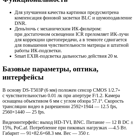
Для улучшения качества картинки предусмотрена
компенсация фоновой засветки BLC и шумоподавление
DNR.
День/ночь с механическим ИК-фильтром:
при достаточном освещении ICR преломляет ИК-лучи
для коррекции цветопередачи, а в темноте сдвигается
для повышения чувствительности матрицы и штатной
работы ИК-подсветки.
Smart EXIR-подсветка дальностью действия 20 м.
Базовые параметры, оптика,
интерфейсы
В основу DS-T503P
(6
мм) положен сенсор CMOS 1/2.7»
с чувствительностью 0.01 лк при апертуре F/1.2. Камера
оснащена объективом 6 мм с углом обзора 57.1º. Скорость
трансляции видео в разрешении 2592×1944 — 12.5 fps,
2560×1440 — 25 fps.
Видеоинтерфейс: выход HD-TVI, BNC. Питание — 12 В DC ±
15%, PoC.af. Потребление при пиковых нагрузках —4.5 Вт.
Габарит — 91×82.6×68.3 мм. Вес — 350 г.