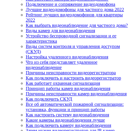
Подключение и сопряжение видеодомофона
Лучшие видеодомофоны для частного дома 2022
Рейтинг лучших видеодомофонов для квартиры
2022
Как выбрать видеонаблюдение для частного дома?
Виды камер для видеонаблюдения
Устройство беспроводной сигнализации и ее
характеристика
Виды систем контроля и управления доступом
(СКУД)
Настройка удаленного видеонаблюдения
Что из себя представляет удаленное
видеонаблюдение
Причины неисправности видеорегистратора
Как подключить и настроить видеорегистратор
Как работает охранная сигнализация
Принцип работы камер видеонаблюдения
Причины неисправности камер видеонаблюдения
Как подключить СКУД
Все об автоматической пожарной сигнализации:
установка, функции и принцип работы
Как настроить систему видеонаблюдения
Какие камеры видеонаблюдения лучше
Как подключить камеру видеонаблюдения
Зачем нужен видеорегистратор для IP-камер