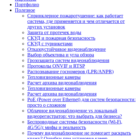
Портфолио
Полезное
Спринклерное пожаротушение: как работает
система, где применяется и чем отличается от
других установок
Защита от протечек воды
СКУД и пожарная безопасность
СКУД с турникетами
Отказоустойчивое видеонаблюдение
Выбор объектива и угла обзора
Грозозащита систем видеонаблюдения
Протоколы ONVIF и RTSP
Распознавание госномеров (LPR/ANPR)
Тепловизионные камеры
Расчет архива видеонаблюдения
Тепловизионные камеры
Расчет архива видеонаблюдения
PoE (Power over Ethernet) для систем безопасности:
просто о сложном
Облачное видеонаблюдение vs локальный
видеорегистратор: что выбрать для бизнеса?
Беспроводные системы безопасности (Wi-Fi,
4G/5G): мифы и реальность
Почему видеонаблюдение не помогает раскрыть
кражу? Ошибки при установке камер