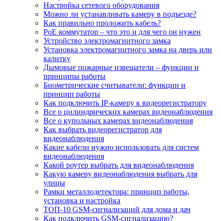
Настройка сетевого оборудования
Можно ли устанавливать камеру в подъезде?
Как правильно проложить кабель?
PoE коммутатор – что это и для чего он нужен
Устройство электромагнитного замка
Установка электромагнитного замка на дверь или
калитку
Дымовые пожарные извещатели – функции и
принципы работы
Биометрические считыватели: функции и
принцип работы
Как подключить IP-камеру к видеорегистратору
Все о цилиндрических камерах видеонаблюдения
Все о купольных камерах видеонаблюдения
Как выбрать видеорегистратор для
видеонаблюдения
Какие кабели нужно использовать для систем
видеонаблюдения
Какой роутер выбрать для видеонаблюдения
Какую камеру видеонаблюдения выбрать для
улицы
Рамки металлодетектора: принцип работы,
установка и настройка
ТОП-10 GSM-сигнализаций для дома и дач
Как подключить GSM-сигнализацию?