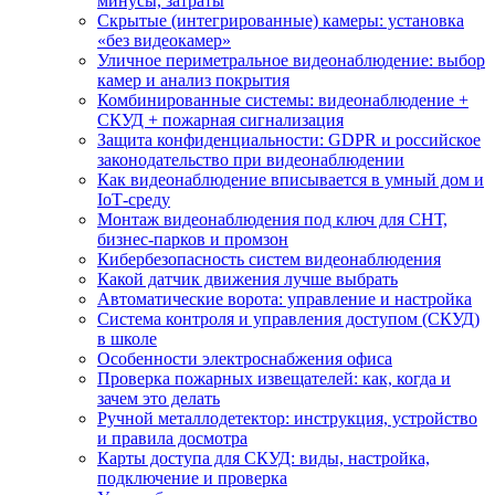
минусы, затраты
Скрытые (интегрированные) камеры: установка
«без видеокамер»
Уличное периметральное видеонаблюдение: выбор
камер и анализ покрытия
Комбинированные системы: видеонаблюдение +
СКУД + пожарная сигнализация
Защита конфиденциальности: GDPR и российское
законодательство при видеонаблюдении
Как видеонаблюдение вписывается в умный дом и
IoT‑среду
Монтаж видеонаблюдения под ключ для СНТ,
бизнес‑парков и промзон
Кибербезопасность систем видеонаблюдения
Какой датчик движения лучше выбрать
Автоматические ворота: управление и настройка
Система контроля и управления доступом (СКУД)
в школе
Особенности электроснабжения офиса
Проверка пожарных извещателей: как, когда и
зачем это делать
Ручной металлодетектор: инструкция, устройство
и правила досмотра
Карты доступа для СКУД: виды, настройка,
подключение и проверка