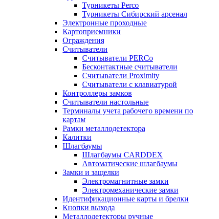
Турникеты Perco
Турникеты Сибирский арсенал
Электронные проходные
Картоприемники
Ограждения
Считыватели
Считыватели PERCo
Бесконтактные считыватели
Считыватели Proximity
Считыватели с клавиатурой
Контроллеры замков
Считыватели настольные
Терминалы учета рабочего времени по
картам
Рамки металлодетектора
Калитки
Шлагбаумы
Шлагбаумы CARDDEX
Автоматические шлагбаумы
Замки и защелки
Электромагнитные замки
Электромеханические замки
Идентификационные карты и брелки
Кнопки выхода
Металлодетекторы ручные