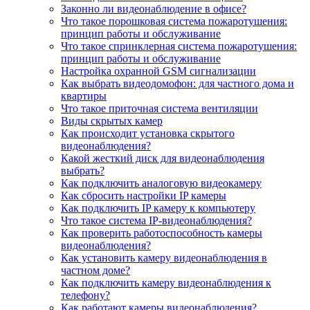
Законно ли видеонаблюдение в офисе?
Что такое порошковая система пожаротушения:
принцип работы и обслуживание
Что такое спринклерная система пожаротушения:
принцип работы и обслуживание
Настройка охранной GSM сигнализации
Как выбрать видеодомофон: для частного дома и
квартиры
Что такое приточная система вентиляции
Виды скрытых камер
Как происходит установка скрытого
видеонаблюдения?
Какой жесткий диск для видеонаблюдения
выбрать?
Как подключить аналоговую видеокамеру
Как сбросить настройки IP камеры
Как подключить IP камеру к компьютеру
Что такое система IP-видеонаблюдения?
Как проверить работоспособность камеры
видеонаблюдения?
Как установить камеру видеонаблюдения в
частном доме?
Как подключить камеру видеонаблюдения к
телефону?
Как работают камеры видеонаблюдения?