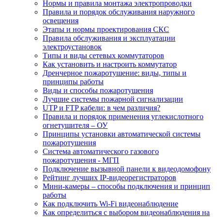
Нормы и правила монтажа электропроводки
Правила и порядок обслуживания наружного
освещения
Этапы и нормы проектирования СКС
Правила обслуживания и эксплуатации
электроустановок
Типы и виды сетевых коммутаторов
Как установить и настроить коммутатор
Дренчерное пожаротушение: виды, типы и
принципы работы
Виды и способы пожаротушения
Лучшие системы пожарной сигнализации
UTP и FTP кабели: в чем различия?
Правила и порядок применения углекислотного
огнетушителя – ОУ
Принципы установки автоматической системы
пожаротушения
Система автоматического газового
пожаротушения - МГП
Подключение вызывной панели к видеодомофону
Рейтинг лучших IP-видеорегистраторов
Мини-камеры – способы подключения и принцип
работы
Как подключить Wi-Fi видеонаблюдение
Как определиться с выбором видеонаблюдения на