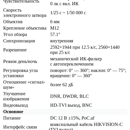
Чувствительность
0 лк с вкл. ИК
Скорость
1/25 с ~ 1/50 000 с
электронного затвора
Объектив
6 мм
Крепление объектива
М12
Угол обзора
57.1°
Синхронизация
внутренняя
2592×1944 при 12.5 к/с, 2560×1440
Разрешение
при 25 к/c
механический ИК-фильтр
Режим день/ночь
с автопереключением
Регулировка угла
поворот: 0° — 360°; наклон: 0° — 75°;
установки
вращение: 0° — 360°
Отношение
«сигнал
-
более 62 дБ
шум»
Улучшение
DNR, DWDR, BLC
изображения
Видеовыход
HD-TVI выход, BNC
Основное
Питание
DC 12 В ±15%, PoC.af
коаксиальный кабель HIKVISION-C
Интерфейс связи
(TVI
выход)