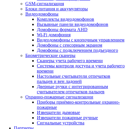
GSM-сигнализация
Блоки питания и аккумуляторы
Видеодомофоны
Комплекты видеодомофонов
Вызывные панели видеодомофонов
Домофоны формата AHD
Wi-Fi домофония
Видеодомофоны с кнопочным управлением
Домофоны с сенсорным экраном
Домофоны с подключением подъездного
Биометрические сканеры
Сканеры учета рабочего времени
Системы контроля доступа и учета рабочего
времени
Настольные считыватели отпечатков
пальцев и вен ладоней
Дверные ручки с интегрированным
считывателем отпечатков пальцев
Охранно-пожарные сигнализации
Приборы приёмно-контрольные охранно-
пожарные
Извещатели дымовые
Извещатели пожарные ручные
Сигнальные устройства
Партнеры