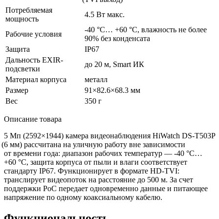
Потребляемая
4.5 Вт макс.
мощность
-40 °С… +60 °С, влажность не более
Рабочие условия
90% без конденсата
Защита
IP67
Дальность EXIR-
до 20 м, Smart ИК
подсветки
Материал корпуса
металл
Размер
91×82.6×68.3 мм
Вес
350 г
Описание товара
5 Мп
(2592
×1944) камера видеонаблюдения HiWatch DS-T503P
(6
мм) рассчитана на уличную работу вне зависимости
от времени года: диапазон рабочих температур — -40 °C…
+60 °C, защита корпуса от пыли и влаги соответствует
стандарту IP67. Функционирует в формате HD-TVI:
транслирует видеопоток на расстояние до 500 м. За счет
поддержки PoC передает одновременно данные и питающее
напряжение по одному коаксиальному кабелю.
Функциональность