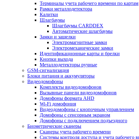
Терминалы учета рабочего времени по картам
Рамки металлодетектора
Калитки
Шлагбаумы
Шлагбаумы CARDDEX
Автоматические шлагбаумы
Замки и защелки
Электромагнитные замки
Электромеханические замки
Идентификационные карты и брелки
Кнопки выхода
Металлодетекторы ручные
GSM-сигнализация
Блоки питания и аккумуляторы
Видеодомофоны
Комплекты видеодомофонов
Вызывные панели видеодомофонов
Домофоны формата AHD
Wi-Fi домофония
Видеодомофоны с кнопочным управлением
Домофоны с сенсорным экраном
Домофоны с подключением подъездного
Биометрические сканеры
Сканеры учета рабочего времени
Системы контроля доступа и учета рабочего 