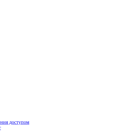
ения доступом
т