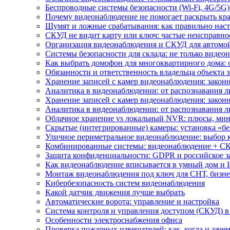
Беспроводные системы безопасности (Wi-Fi, 4G/5G)
Почему видеонаблюдение не помогает раскрыть кр
Шумят и ложные срабатывания: как правильно нас
СКУД не видит карту или ключ: частые неисправно
Организация видеонаблюдения и СКУД для автомой
Системы безопасности для склада: не только видеон
Как выбрать домофон для многоквартирного дома: 
Обязанности и ответственность владельца объекта 
Хранение записей с камер видеонаблюдения: законн
Аналитика в видеонаблюдении: от распознавания л
Хранение записей с камер видеонаблюдения: законн
Аналитика в видеонаблюдении: от распознавания л
Облачное хранение vs локальный NVR: плюсы, мин
Скрытые (интегрированные) камеры: установка «бе
Уличное периметральное видеонаблюдение: выбор 
Комбинированные системы: видеонаблюдение + СК
Защита конфиденциальности: GDPR и российское з
Как видеонаблюдение вписывается в умный дом и I
Монтаж видеонаблюдения под ключ для СНТ, бизне
Кибербезопасность систем видеонаблюдения
Какой датчик движения лучше выбрать
Автоматические ворота: управление и настройка
Система контроля и управления доступом (СКУД) в
Особенности электроснабжения офиса
Проверка пожарных извещателей: как, когда и зачем