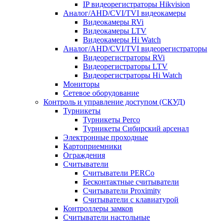
IP видеорегистраторы Hikvision
Аналог/AHD/CVI/TVI видеокамеры
Видеокамеры RVi
Видеокамеры LTV
Видеокамеры Hi Watch
Аналог/AHD/CVI/TVI видеорегистраторы
Видеорегистраторы RVi
Видеорегистраторы LTV
Видеорегистраторы Hi Watch
Мониторы
Сетевое оборудование
Контроль и управление доступом (СКУД)
Турникеты
Турникеты Perco
Турникеты Сибирский арсенал
Электронные проходные
Картоприемники
Ограждения
Считыватели
Считыватели PERCo
Бесконтактные считыватели
Считыватели Proximity
Считыватели с клавиатурой
Контроллеры замков
Считыватели настольные