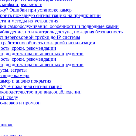
: мифы и реальность
ажу? Ошибки при установке камер
троить пожарную сигнализацию на предприятии
сти и методы их устранения
ки самообслуживания: особенности и подводные камни
аблюдение, но и контроль доступа, пожарная безопасность
от переговорной трубки до IP-системы
за работоспособность пожарной сигнализации
ость, сроки, рекомендации
иц до детектора оставленных предметов
ость, сроки, рекомендации
иц до детектора оставленных предметов
усы, затраты
з видеокамер»
камер и анализ покрытия
УД + пожарная сигнализация
аконодательство при видеонаблюдении
oT‑среду
с‑парков и промзон
 школе
 это делать