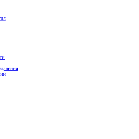
тия
ти
удаления
ции