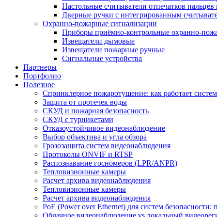
Настольные считыватели отпечатков пальцев 
Дверные ручки с интегрированным считывате
Охранно-пожарные сигнализации
Приборы приёмно-контрольные охранно-пож
Извещатели дымовые
Извещатели пожарные ручные
Сигнальные устройства
Партнеры
Портфолио
Полезное
Спринклерное пожаротушение: как работает система
Защита от протечек воды
СКУД и пожарная безопасность
СКУД с турникетами
Отказоустойчивое видеонаблюдение
Выбор объектива и угла обзора
Грозозащита систем видеонаблюдения
Протоколы ONVIF и RTSP
Распознавание госномеров (LPR/ANPR)
Тепловизионные камеры
Расчет архива видеонаблюдения
Тепловизионные камеры
Расчет архива видеонаблюдения
PoE (Power over Ethernet) для систем безопасности:
Облачное видеонаблюдение vs локальный видеорегис