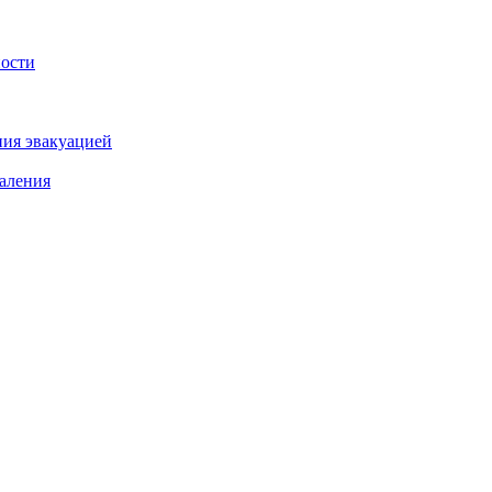
ности
ния эвакуацией
аления