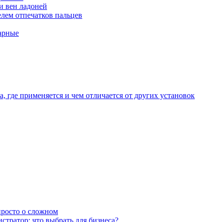
и вен ладоней
лем отпечатков пальцев
арные
, где применяется и чем отличается от других установок
 просто о сложном
тратор: что выбрать для бизнеса?