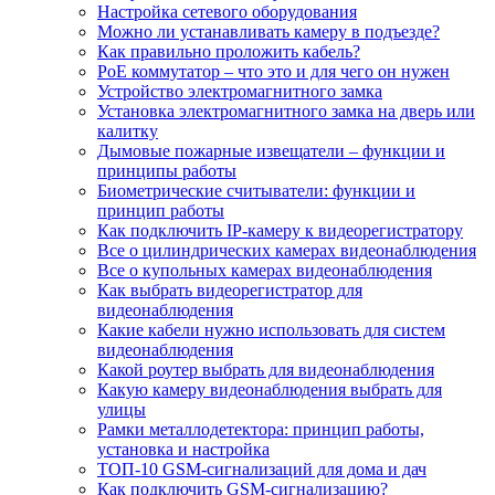
Настройка сетевого оборудования
Можно ли устанавливать камеру в подъезде?
Как правильно проложить кабель?
PoE коммутатор – что это и для чего он нужен
Устройство электромагнитного замка
Установка электромагнитного замка на дверь или
калитку
Дымовые пожарные извещатели – функции и
принципы работы
Биометрические считыватели: функции и
принцип работы
Как подключить IP-камеру к видеорегистратору
Все о цилиндрических камерах видеонаблюдения
Все о купольных камерах видеонаблюдения
Как выбрать видеорегистратор для
видеонаблюдения
Какие кабели нужно использовать для систем
видеонаблюдения
Какой роутер выбрать для видеонаблюдения
Какую камеру видеонаблюдения выбрать для
улицы
Рамки металлодетектора: принцип работы,
установка и настройка
ТОП-10 GSM-сигнализаций для дома и дач
Как подключить GSM-сигнализацию?