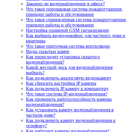
Законно ли видеонаблюдение в офисе?
Что такое порошковая система пожаротушения:
принцип работы и обслуживание
Что такое спринклерная система пожаротушения:
принцип работы и обслуживание
Настройка охранной GSM сигнализации
Как выбрать видеодомофон: для частного дома и
квартиры
Что такое приточная система вентиляции
Виды скрытых камер
Как происходит установка скрытого
видеонаблюдения?
Какой жесткий диск для видеонаблюдения
выбрать?
Как подключить аналоговую видеокамеру
Как сбросить настройки IP камеры
Как подключить IP камеру к компьютеру
Что такое система IP-видеонаблюдения?
Как проверить работоспособность камеры
видеонаблюдения?
Как установить камеру видеонаблюдения в
частном доме?
Как подключить камеру видеонаблюдения к
телефону?
Как работают камеры видеонаблюдения?