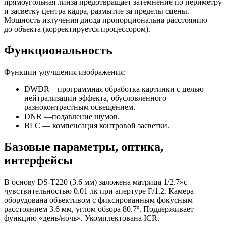
прямоугольная линза предотвращает затемнение по периметру
и засветку центра кадра, размытие за пределы сцены.
Мощность излучения диода пропорциональна расстоянию
до объекта
(корректируется
процессором).
Функциональность
Функции улучшения изображения:
DWDR – программная обработка картинки с целью
нейтрализации эффекта, обусловленного
разноконтрастным освещением.
DNR —подавление шумов.
BLC — компенсация контровой засветки.
Базовые параметры, оптика,
интерфейсы
В основу DS-T220
(3
.6 мм) заложена матрица 1/2.7»с
чувствительностью 0.01 лк при апертуре F/1.2. Камера
оборудована объективом с фиксированным фокусным
расстоянием 3.6 мм, углом обзора 80.7º. Поддерживает
функцию
«день
/ночь». Укомплектована ICR.