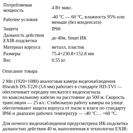
Потребляемая
4 Вт макс.
мощность
-40 °С — 60 °С, влажность 95% или
Рабочие условия
меньше
(без
конденсата)
Защита
IP66
Дальность действия
до 40м, Smart ИК
EXIR-подсветки
Материал корпуса
металл, пластик
Размеры
75.4×230.8×152.8 мм
Вес
0.55 кг
Описание товара
2 Мп
(1920
×1080) аналоговая камера видеонаблюдения
Hiwatch DS-T220
(3
.6 мм) работает в стандарте HD-TVI —
обеспечивает передачу несжатого видеосигнала
по коаксиальному кабелю на расстояние до 500 м. Скорость
трансляции — 25 к/с. Стабильную работу камеры на улице
обеспечивают защита корпуса от пыли и влаги по стандарту
IP66 и диапазон рабочих температур — -40 °C… +60 °C.
Для ночного видеонаблюдения предусмотрена ИК-подсветка
дальностью действия 40 м, выполненная в технологии EXIR: