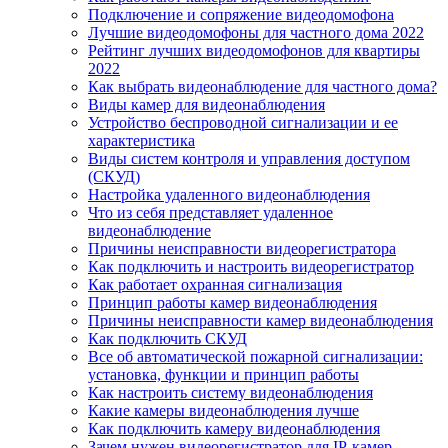
Подключение и сопряжение видеодомофона
Лучшие видеодомофоны для частного дома 2022
Рейтинг лучших видеодомофонов для квартиры
2022
Как выбрать видеонаблюдение для частного дома?
Виды камер для видеонаблюдения
Устройство беспроводной сигнализации и ее
характеристика
Виды систем контроля и управления доступом
(СКУД)
Настройка удаленного видеонаблюдения
Что из себя представляет удаленное
видеонаблюдение
Причины неисправности видеорегистратора
Как подключить и настроить видеорегистратор
Как работает охранная сигнализация
Принцип работы камер видеонаблюдения
Причины неисправности камер видеонаблюдения
Как подключить СКУД
Все об автоматической пожарной сигнализации:
установка, функции и принцип работы
Как настроить систему видеонаблюдения
Какие камеры видеонаблюдения лучше
Как подключить камеру видеонаблюдения
Зачем нужен видеорегистратор для IP-камер