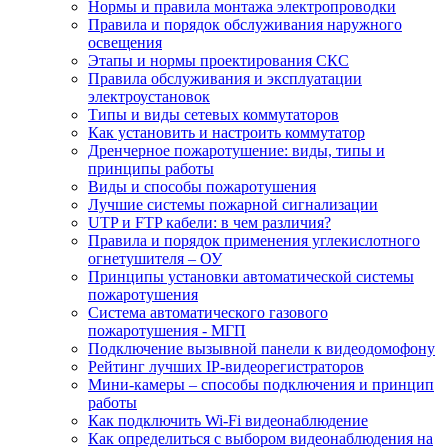
Нормы и правила монтажа электропроводки
Правила и порядок обслуживания наружного
освещения
Этапы и нормы проектирования СКС
Правила обслуживания и эксплуатации
электроустановок
Типы и виды сетевых коммутаторов
Как установить и настроить коммутатор
Дренчерное пожаротушение: виды, типы и
принципы работы
Виды и способы пожаротушения
Лучшие системы пожарной сигнализации
UTP и FTP кабели: в чем различия?
Правила и порядок применения углекислотного
огнетушителя – ОУ
Принципы установки автоматической системы
пожаротушения
Система автоматического газового
пожаротушения - МГП
Подключение вызывной панели к видеодомофону
Рейтинг лучших IP-видеорегистраторов
Мини-камеры – способы подключения и принцип
работы
Как подключить Wi-Fi видеонаблюдение
Как определиться с выбором видеонаблюдения на