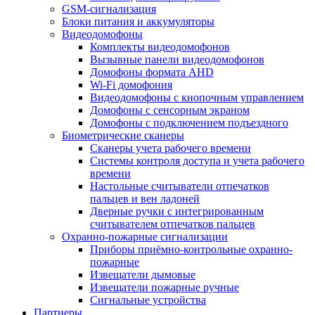
GSM-сигнализация
Блоки питания и аккумуляторы
Видеодомофоны
Комплекты видеодомофонов
Вызывные панели видеодомофонов
Домофоны формата AHD
Wi-Fi домофония
Видеодомофоны с кнопочным управлением
Домофоны с сенсорным экраном
Домофоны с подключением подъездного
Биометрические сканеры
Сканеры учета рабочего времени
Системы контроля доступа и учета рабочего
времени
Настольные считыватели отпечатков
пальцев и вен ладоней
Дверные ручки с интегрированным
считывателем отпечатков пальцев
Охранно-пожарные сигнализации
Приборы приёмно-контрольные охранно-
пожарные
Извещатели дымовые
Извещатели пожарные ручные
Сигнальные устройства
Партнеры