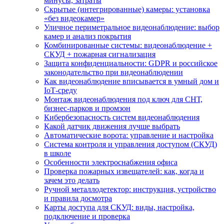
минусы, затраты
Скрытые (интегрированные) камеры: установка
«без видеокамер»
Уличное периметральное видеонаблюдение: выбор
камер и анализ покрытия
Комбинированные системы: видеонаблюдение +
СКУД + пожарная сигнализация
Защита конфиденциальности: GDPR и российское
законодательство при видеонаблюдении
Как видеонаблюдение вписывается в умный дом и
IoT‑среду
Монтаж видеонаблюдения под ключ для СНТ,
бизнес‑парков и промзон
Кибербезопасность систем видеонаблюдения
Какой датчик движения лучше выбрать
Автоматические ворота: управление и настройка
Система контроля и управления доступом (СКУД)
в школе
Особенности электроснабжения офиса
Проверка пожарных извещателей: как, когда и
зачем это делать
Ручной металлодетектор: инструкция, устройство
и правила досмотра
Карты доступа для СКУД: виды, настройка,
подключение и проверка