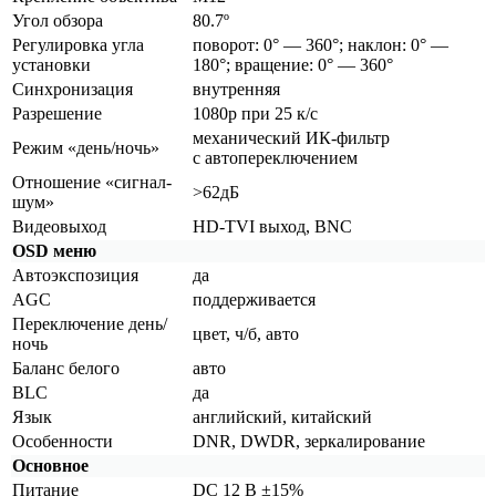
Угол обзора
80.7º
Регулировка угла
поворот: 0° — 360°; наклон: 0° —
установки
180°; вращение: 0° — 360°
Синхронизация
внутренняя
Разрешение
1080p при 25 к/с
механический ИК-фильтр
Режим
«день
/ночь»
с автопереключением
Отношение
«сигнал
-
˃62дБ
шум»
Видеовыход
HD-TVI выход, BNC
OSD меню
Автоэкспозиция
да
AGC
поддерживается
Переключение день/
цвет, ч/б, авто
ночь
Баланс белого
авто
BLC
да
Язык
английский, китайский
Особенности
DNR, DWDR, зеркалирование
Основное
Питание
DC 12 В ±15%