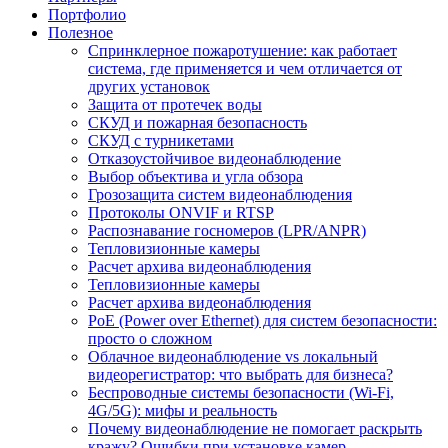
Портфолио
Полезное
Спринклерное пожаротушение: как работает
система, где применяется и чем отличается от
других установок
Защита от протечек воды
СКУД и пожарная безопасность
СКУД с турникетами
Отказоустойчивое видеонаблюдение
Выбор объектива и угла обзора
Грозозащита систем видеонаблюдения
Протоколы ONVIF и RTSP
Распознавание госномеров (LPR/ANPR)
Тепловизионные камеры
Расчет архива видеонаблюдения
Тепловизионные камеры
Расчет архива видеонаблюдения
PoE (Power over Ethernet) для систем безопасности:
просто о сложном
Облачное видеонаблюдение vs локальный
видеорегистратор: что выбрать для бизнеса?
Беспроводные системы безопасности (Wi-Fi,
4G/5G): мифы и реальность
Почему видеонаблюдение не помогает раскрыть
кражу? Ошибки при установке камер