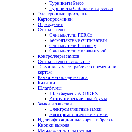
Турникеты Perco
Турникеты Сибирский арсенал
Электронные проходные
Картоприемники
Ограждения
Считыватели
Считыватели PERCo
Бесконтактные считыватели
Считыватели Proximity
Считыватели с клавиатурой
Контроллеры замков
Считыватели настольные
Терминалы учета рабочего времени по
картам
Рамки металлодетектора
Калитки
Шлагбаумы
Шлагбаумы CARDDEX
Автоматические шлагбаумы
Замки и защелки
Электромагнитные замки
Электромеханические замки
Идентификационные карты и брелки
Кнопки выхода
Металлодетекторы ручные